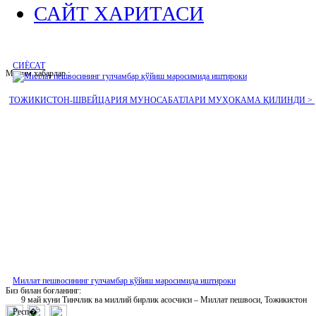
САЙТ ХАРИТАСИ
СИЁСАТ
Муҳим хабарлар :
ТОЖИКИСТОН-ШВЕЙЦАРИЯ МУНОСАБАТЛАРИ МУҲОКАМА ҚИЛИНДИ >
Миллат пешвосининг гулчамбар қўйиш маросимида иштироки
Биз билан боғланинг:
9 май куни Тинчлик ва миллий бирлик асосчиси – Миллат пешвоси, Тожикистон
Респ�