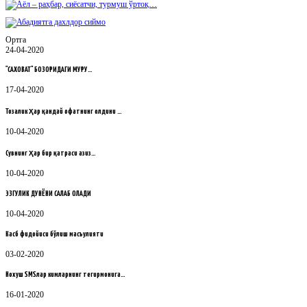
Ортга
24-04-2020
"САХОВАТ" БОЗОРИДАГИ МУРУ…
17-04-2020
Тозалик ҳар қандай офатнинг олдини …
10-04-2020
Сувнинг ҳар бир қатраси азиз…
10-04-2020
ЭЗГУЛИК ДУНЁНИ САҚЛАБ ҚОЛАДИ
10-04-2020
Касб фидойиси бўлиш масъулияти
03-02-2020
Нохуш SMSлар кимларнинг тегирмонига…
16-01-2020