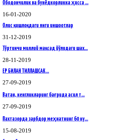
Ободончилик ва бунёдкорликка ҳисса …
16-01-2020
Олис қишлоқдаги янги иншоотлар
31-12-2019
Тўртинчи миллий мақсад йўлидаги шах…
28-11-2019
ЕР БИЛАН ТИЛЛАШСАК...
27-09-2019
Ватан, кенгликларинг бағрида асил т…
27-09-2019
Пахтазорда зарбдор меҳнатнинг 60 ку…
15-08-2019