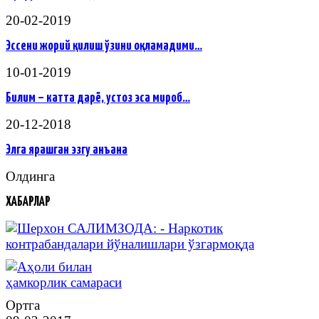
20-02-2019
Эссени жорий қилиш ўзини оқламадими…
10-01-2019
Билим – катта дарё, устоз эса мироб…
20-12-2018
Элга ярашган эзгу анъана
Олдинга
ХАБАРЛАР
Ортга