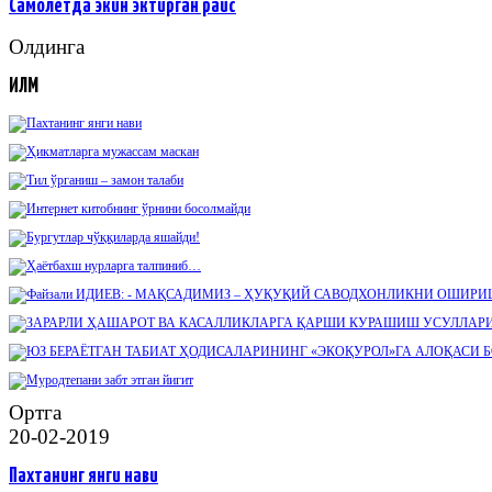
Самолётда экин эктирган раис
Олдинга
ИЛМ
Ортга
20-02-2019
Пахтанинг янги нави