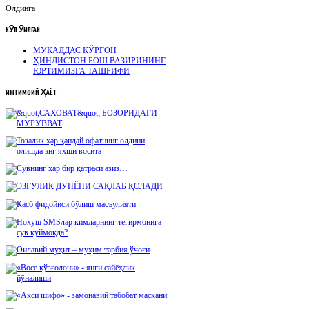
Олдинга
КӮП
ӮҚИЛГАН
МУҚАДДАС ҚЎРҒОН
ҲИНДИСТОН БОШ ВАЗИРИНИНГ
ЮРТИМИЗГА ТАШРИФИ
ИЖТИМОИЙ
ҲАЁТ