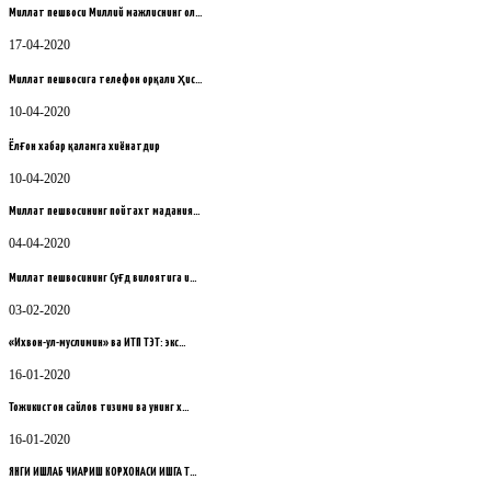
Миллат пешвоси Миллий мажлиснинг ол…
17-04-2020
Миллат пешвосига телефон орқали ҳис…
10-04-2020
Ёлғон хабар қаламга хиёнатдир
10-04-2020
Миллат пешвосининг пойтахт мадания…
04-04-2020
Миллат пешвосининг Суғд вилоятига и…
03-02-2020
«Ихвон-ул-муслимин» ва ИТП ТЭТ: экс…
16-01-2020
Тожикистон сайлов тизими ва унинг х…
16-01-2020
ЯНГИ ИШЛАБ ЧИҚАРИШ КОРХОНАСИ ИШГА Т…