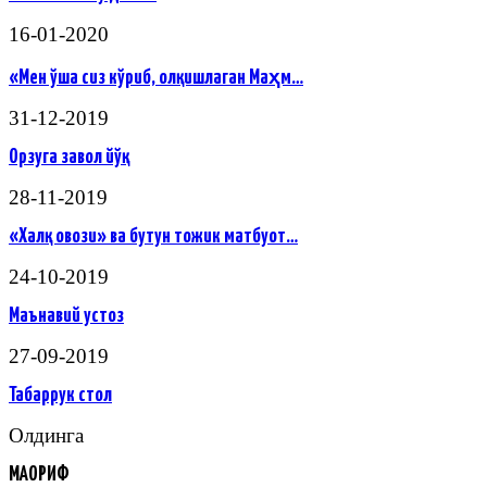
16-01-2020
«Мен ўша сиз кўриб, олқишлаган Маҳм…
31-12-2019
Орзуга завол йўқ
28-11-2019
«Халқ овози» ва бутун тожик матбуот…
24-10-2019
Маънавий устоз
27-09-2019
Табаррук стол
Олдинга
МАОРИФ