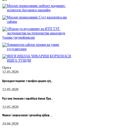
Ортга
12-05-2020
Президентларнинг телефон орқали суҳ…
12-05-2020
Рустами Эмомали ташаббуси билан Ҳин…
12-05-2020
Миллат пешвосининг гулчамбар қўйиш …
24-04-2020