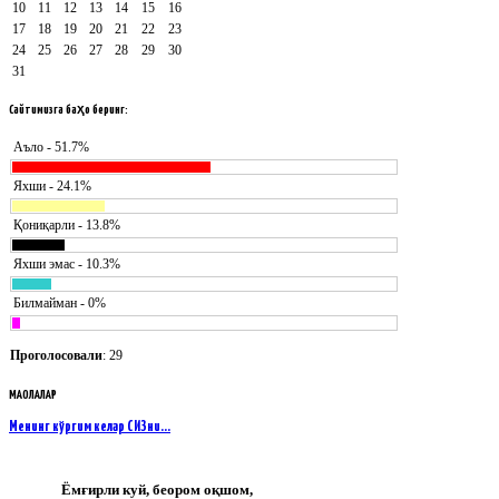
10
11
12
13
14
15
16
17
18
19
20
21
22
23
24
25
26
27
28
29
30
31
Сайтимизга
баҳо беринг:
Аъло - 51.7%
Яхши - 24.1%
Қониқарли - 13.8%
Яхши эмас - 10.3%
Билмайман - 0%
Проголосовали
: 29
МАҚОЛАЛАР
Менинг кўргим келар СИЗни…
Ёмғирли куй, беором оқшом,