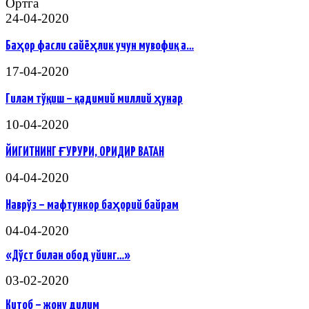
Ортга
24-04-2020
Баҳор фасли сайёҳлик учун мувофиқ а…
17-04-2020
Гилам тўқиш – қадимий миллий ҳунар
10-04-2020
ЙИГИТНИНГ ҒУРУРИ, ОРИДИР ВАТАН
04-04-2020
Наврўз – мафтункор баҳорий байрам
04-04-2020
«Дўст билан обод уйинг…»
03-02-2020
Китоб – жону дилим