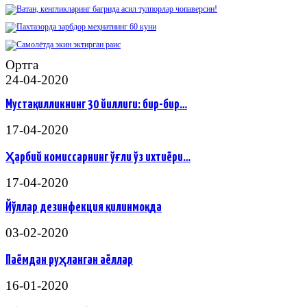
Ортга
24-04-2020
Мустақилликнинг 30 йиллиги: бир-бир…
17-04-2020
Ҳарбий комиссарнинг ўғли ўз ихтиёри…
17-04-2020
Йўллар дезинфекция қилинмоқда
03-02-2020
Паёмдан руҳланган аёллар
16-01-2020