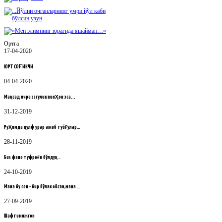
Ортга
17-04-2020
ЮРТ СОҒИНЧИ
04-04-2020
Мақсад ичра эзгулик пинҳон эса...
31-12-2019
Руҳимда қулф урар ажиб туйғулар…
28-11-2019
Биз фано туфроғи бўлдуқ…
24-10-2019
Мана бу сен - бир бўлак ойсан,мана …
27-09-2019
Шафтимижгон