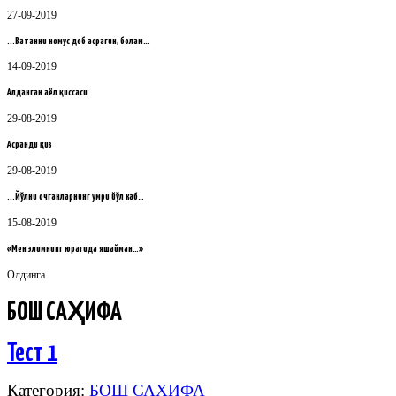
27-09-2019
...Ватанни номус деб асрагин, болам…
14-09-2019
Алданган аёл қиссаси
29-08-2019
Асранди қиз
29-08-2019
...Йўлни очганларнинг умри йўл каб…
15-08-2019
«Мен элимнинг юрагида яшайман…»
Олдинга
БОШ САҲИФА
Тест 1
Категория:
БОШ САҲИФА