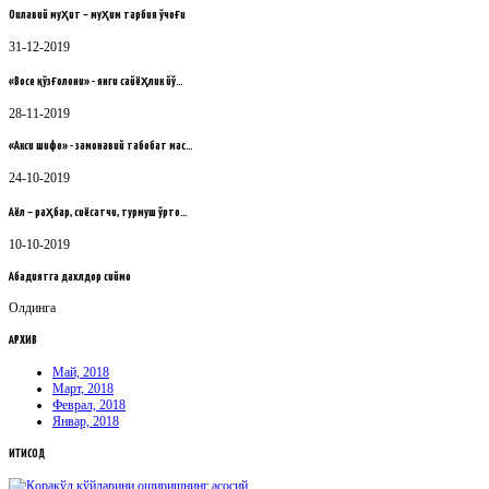
Оилавий муҳит – муҳим тарбия ўчоғи
31-12-2019
«Восе қўзғолони» - янги сайёҳлик йў…
28-11-2019
«Акси шифо» - замонавий табобат мас…
24-10-2019
Аёл – раҳбар, сиёсатчи, турмуш ўрто…
10-10-2019
Абадиятга дахлдор сиймо
Олдинга
АРХИВ
Май, 2018
Март, 2018
Феврал, 2018
Январ, 2018
ИҚТИСОД