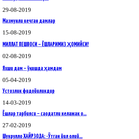
29-08-2019
Мазмунли кечган дамлар
15-08-2019
МИЛЛАТ ПЕШВОСИ – ЁШЛАРИМИЗ ҲОМИЙСИ!
02-08-2019
Яхши дам – ўқишда ҳамдам
05-04-2019
Устозлик фидойиликдир
14-03-2019
Ёшлар тарбияси – саодатли келажак о…
27-02-2019
Шукрулло ХАЙРЗОДА: -Ўтган йил олий…