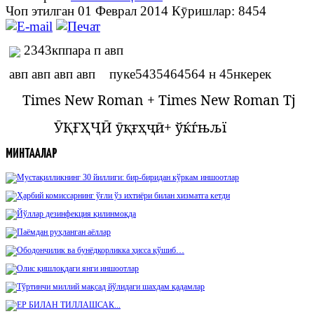
Чоп этилган 01 Феврал 2014
Кӯришлар: 8454
2343кппара п авп
авп авп авп авп пуке5435464564 н 45нкерек
Times New Roman
+
Times New Roman Tj
ӮҚҒҲҶӢ ӯқғҳҷӣ
+
ўќѓњљї
МИНТАҚАЛАР