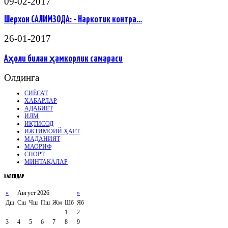
09-02-2017
Шерхон САЛИМЗОДА: - Наркотик контра…
26-01-2017
Аҳоли билан ҳамкорлик самараси
Олдинга
СИЁСАТ
ХАБАРЛАР
АДАБИЁТ
ИЛМ
ИҚТИСОД
ИЖТИМОИЙ ҲАЁТ
МАДАНИЯТ
МАОРИФ
СПОРТ
МИНТАҚАЛАР
КАЛЕНДАР
«
Август 2026
»
Дш
Сш
Чш
Пш
Жм
Шб
Яб
1
2
3
4
5
6
7
8
9