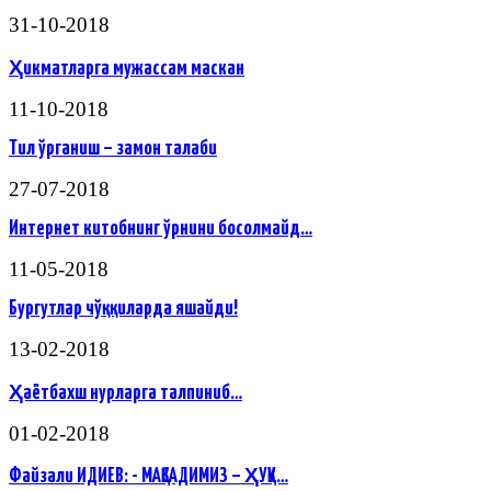
31-10-2018
Ҳикматларга мужассам маскан
11-10-2018
Тил ўрганиш – замон талаби
27-07-2018
Интернет китобнинг ўрнини босолмайд…
11-05-2018
Бургутлар чўққиларда яшайди!
13-02-2018
Ҳаётбахш нурларга талпиниб…
01-02-2018
Файзали ИДИЕВ: - МАҚСАДИМИЗ – ҲУҚУ…