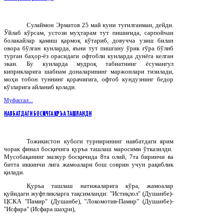
Сулаймон Эрматов 25 май куни туғилганман, дейди.
Ўйлаб кўрсам, устози муҳтарам тут пишиғида, сарпойчан
болакайлар қамиш қармоқ кўтариб, довучча узиш билан
овора бўлган кунларда, яъни тут пишгану ўрик ғўра бўлиб
турган баҳор-ёз орасидаги офтобли кунларда дунёга келган
экан. Бу кунларда мудроқ табиатнинг ёсумангул
киприкларига шабнам доналарининг маржонлари тизилади,
моҳи тобон туннинг қорачиғига, офтоб кундузнинг бедор
кўзларига айланиб қолади.
Муфассал...
НАВБАТДАГИ БОСҚИЧГА ҚУРЪА ТАШЛАНДИ
Тожикистон
кубоги
турнирининг
навбатдаги
ярим
чорак
финал
босқичига
қуръа
ташлаш
маросими
ўтказилди
.
Мусобақанинг мазкур босқичида 8та олий, 7та биринчи ва
битта иккинчи лига жамоалари бош соврин учун рақиблик
қилади.
Қуръа ташлаш натижаларига кўра, жамоалар
қуйидаги жуфтликларга тақсимланди: "Истиқлол" (Душанбе)-
ЦСКА "Памир" (Душанбе), "Локомотив-Памир" (Душанбе)-
"Исфара" (Исфара шаҳри),