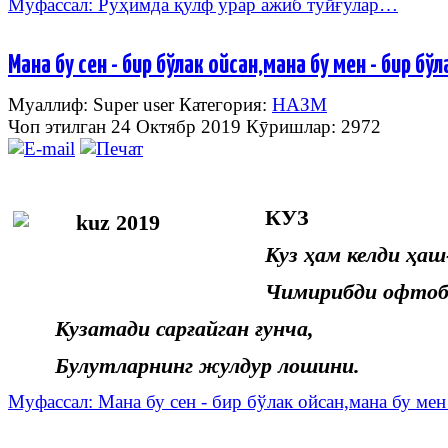
Муфассал: Руҳимда қулф урар ажиб туйғулар…
Мана бу сен - бир бўлак ойсан,мана бу мен - бир бўла
Муаллиф: Super user
Категория:
НАЗМ
Чоп этилган 24 Октябр 2019
Кӯришлар: 2972
КУЗ
Куз ҳам келди ҳаш
Чимирибди офтоб
Кузатади сарғайган ғунча,
Булутларнинг жулдур лошини.
Муфассал: Мана бу сен - бир бўлак ойсан,мана бу мен