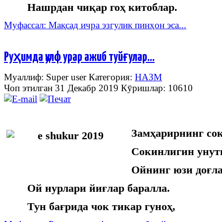
Нашрдан чиқар гоҳ китоблар.
Муфассал: Мақсад ичра эзгулик пинҳон эса...
Руҳимда қулф урар ажиб туйғулар…
Муаллиф: Super user
Категория:
НАЗМ
Чоп этилган 31 Декабр 2019
Кӯришлар: 10610
Замҳарирнинг сок
Сокинлигин унутг
Ойнинг юзи доғла
Ой нурлари йиғлар баралла.
Тун бағрида чок тикар гуноҳ,