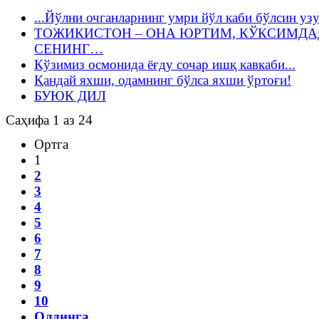
...Йўлни очганларнинг умри йўл каби бўлсин уз
ТОЖИКИСТОН – ОНА ЮРТИМ, КЎКСИМДА
СЕНИНГ…
Кўзимиз осмонида ёғду сочар ишқ кавкаби...
Қандай яхши, одамнинг бўлса яхши ўртоғи!
БУЮК ДИЛ
Саҳифа 1 аз 24
Ортга
1
2
3
4
5
6
7
8
9
10
Олдинга