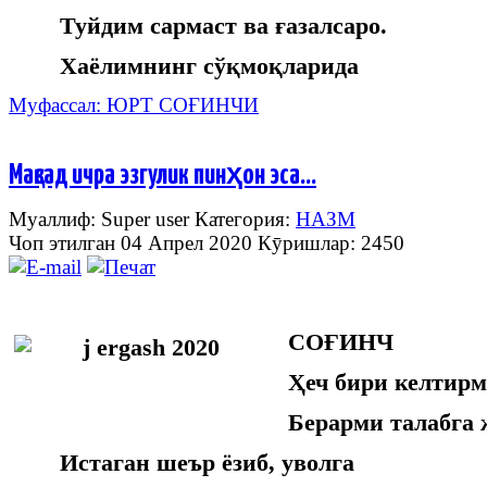
Туйдим сармаст ва ғазалсаро.
Хаёлимнинг сўқмоқларида
Муфассал: ЮРТ СОҒИНЧИ
Мақсад ичра эзгулик пинҳон эса...
Муаллиф: Super user
Категория:
НАЗМ
Чоп этилган 04 Апрел 2020
Кӯришлар: 2450
СОҒИНЧ
Ҳеч бири келтирм
Берарми талабга 
Истаган шеър ёзиб, уволга