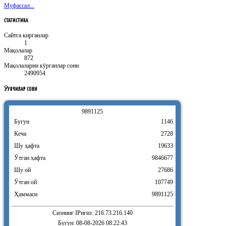
Муфассал...
СТАТИСТИКА
Сайтга кирганлар
1
Мақолалар
872
Мақолаларни кӯрганлар сони
2490954
ӮҚУВЧИЛАР
СОНИ
9
8
9
1
1
2
5
Бугун
1146
Кеча
2728
Шу ҳафта
19633
Ӯтган ҳафта
9846677
Шу ой
27686
Ӯтган ой
107749
Ҳаммаси
9891125
Сизнинг IPнгиз: 216.73.216.140
Бугун: 08-08-2026 08:22:43