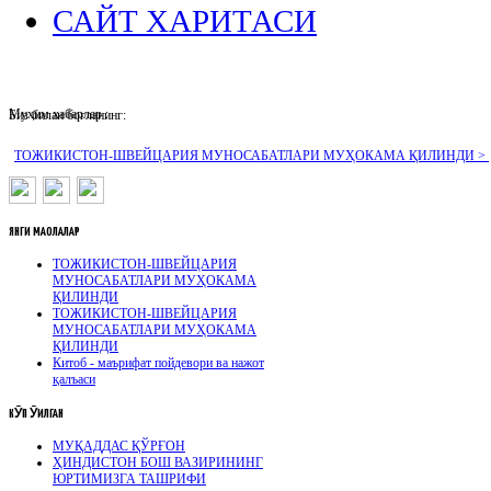
САЙТ ХАРИТАСИ
Муҳим хабарлар :
Биз билан боғланинг:
ТОЖИКИСТОН-ШВЕЙЦАРИЯ МУНОСАБАТЛАРИ МУҲОКАМА ҚИЛИНДИ >
ЯНГИ
МАҚОЛАЛАР
ТОЖИКИСТОН-ШВЕЙЦАРИЯ
МУНОСАБАТЛАРИ МУҲОКАМА
ҚИЛИНДИ
ТОЖИКИСТОН-ШВЕЙЦАРИЯ
МУНОСАБАТЛАРИ МУҲОКАМА
ҚИЛИНДИ
Китоб - маърифат пойдевори ва нажот
қалъаси
КӮП
ӮҚИЛГАН
МУҚАДДАС ҚЎРҒОН
ҲИНДИСТОН БОШ ВАЗИРИНИНГ
ЮРТИМИЗГА ТАШРИФИ