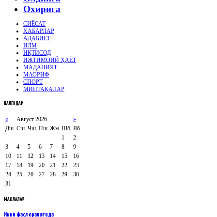
Охирига
СИЁСАТ
ХАБАРЛАР
АДАБИЁТ
ИЛМ
ИҚТИСОД
ИЖТИМОИЙ ҲАЁТ
МАДАНИЯТ
МАОРИФ
СПОРТ
МИНТАҚАЛАР
КАЛЕНДАР
«
Август 2026
»
Дш
Сш
Чш
Пш
Жм
Шб
Яб
1
2
3
4
5
6
7
8
9
10
11
12
13
14
15
16
17
18
19
20
21
22
23
24
25
26
27
28
29
30
31
МАҚОЛАЛАР
Икки фасл оралиғида