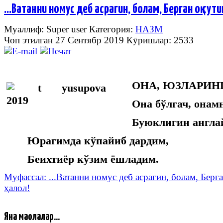
...Ватанни номус деб асрагин, болам, Берган оқ сут
Муаллиф: Super user
Категория:
НАЗМ
Чоп этилган 27 Сентябр 2019
Кӯришлар: 2533
ОНА, ЮЗЛАРИН
Она бўлгач, онам
Буюклигин англа
Юрагимда кўпайиб дардим,
Беихтиёр кўзим ёшладим.
Муфассал: ...Ватанни номус деб асрагин, болам, Берг
ҳалол!
Яна мақолалар...