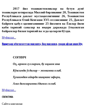
2017 йил тожикистонликлар ва бутун дунё
тожиклари хотирасида Миллий бирликнинг 20, Тожикистон
Республикаси давлат мустақиллигининг 26, Тожикистон
Республикаси Олий Кенгаши
XVI
сессиясининг 25, Давлат
байроғи қабул қилинганининг 25 йиллиги ва Ёшлар йили
каби тарихий саналар ва юқори даражада ўтказилган
байрамлар билан тарихий ва эсда қоларли бўлди.
Муфассал...
Ишқ элтади кўнгил кутган манзилга, бир манзилки, ундан афзал олам йўқ
СОҒИНЧ
Оҳ, армон гулларим, бу оқшом яна
Кўксимда ўсдилар – жонимни олиб.
Ҳушимдан айирди ишқнинг ифори,
Азиз дамларимни ёдимга солиб.
Муфассал...
СТАТИСТИКА
Сайтга кирганлар