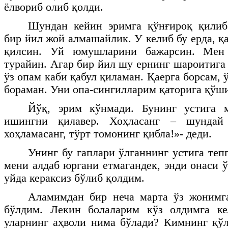
ёлвориб олиб қолди.
Шундан кейин эримга қўнғироқ қилиб
бир йил жой алмашайлик. У келиб бу ерда, 
қилсин. Уй юмушларини бажарсин. Мен
турайин. Агар бир йил шу ернинг шароитига
ўз опам каби қабул қиламан. Қаерга борсам, 
бораман. Уни опа-сингилларим қаторига қўши
Йўқ, эрим кўнмади. Бунинг устига 
ишингни қилавер. Хоҳласанг – шундай
хоҳламасанг, тўрт томонинг қибла!»- деди.
Унинг бу гаплари ўлганнинг устига теп
мени алдаб юргани етмагандек, энди онаси 
уйда кераксиз бўлиб қолдим.
Аламимдан бир неча марта ўз жонимг
бўлдим. Лекин болаларим кўз олдимга к
уларнинг аҳволи нима бўлади? Кимнинг қў