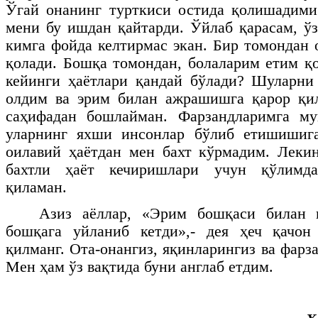
Ўгай онанинг турткиси остида қолишадими
мени бу ишдан қайтарди. Ўйлаб қарасам, 
кимга фойда келтирмас экан. Бир томондан 
қолади. Бошқа томондан, болаларим етим қо
кейинги ҳаётлари қандай бўлади? Шуларни
олдим ва эрим билан ажрашишга қарор қи
саҳифадан бошлайман. Фарзандларимга му
уларнинг яхши инсонлар бўлиб етишишиг
оилавий ҳаётдан мен бахт кўрмадим. Леки
бахтли ҳаёт кечиришлари учун қўлимда
қиламан.
Азиз аёллар, «Эрим бошқаси билан 
бошқага уйланиб кетди»,- дея ҳеч қачон
қилманг. Ота-онангиз, яқинларингиз ва фарз
Мен ҳам ўз вақтида буни англаб етдим.