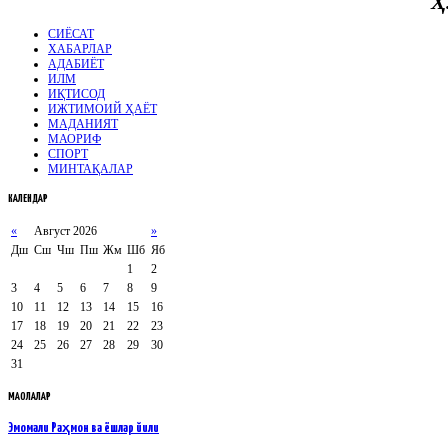
Ҳ
СИЁСАТ
ХАБАРЛАР
АДАБИЁТ
ИЛМ
ИҚТИСОД
ИЖТИМОИЙ ҲАЁТ
МАДАНИЯТ
МАОРИФ
СПОРТ
МИНТАҚАЛАР
КАЛЕНДАР
«
Август 2026
»
Дш
Сш
Чш
Пш
Жм
Шб
Яб
1
2
3
4
5
6
7
8
9
10
11
12
13
14
15
16
17
18
19
20
21
22
23
24
25
26
27
28
29
30
31
МАҚОЛАЛАР
Эмомали Раҳмон ва ёшлар йили