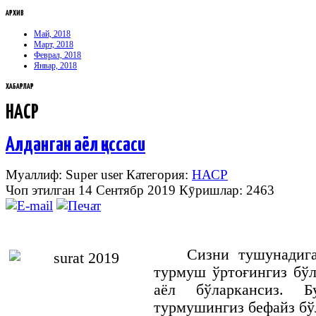
АРХИВ
Май, 2018
Март, 2018
Феврал, 2018
Январ, 2018
ХАБАРЛАР
НАСР
Алданган аёл қиссаси
Муаллиф: Super user
Категория:
НАСР
Чоп этилган 14 Сентябр 2019
Кӯришлар: 2463
Сизни тушунадига
турмуш ўртоғингиз бўл
аёл бўларкансиз. Б
турмушингиз бефайз бў