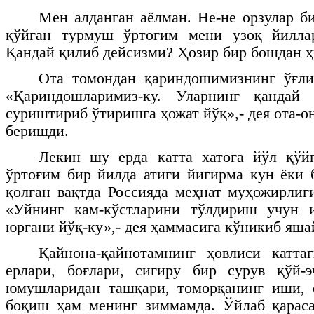
Мен алданган аёлман. Не-не орзулар б
қўйган турмуш ўртоғим мени узоқ йилла
Қандай қилиб дейсизми? Ҳозир бир бошдан ҳ
Ота томондан қариндошимизнинг ўғлид
«Қариндошларимиз-ку. Уларнинг қандай 
суриштириб ўтиришга ҳожат йўқ»,- дея ота-
беришди.
Лекин шу ерда катта хатога йўл қўй
ўртоғим бир йилда атиги йигирма кун ёки 
қолган вақтда Россияда меҳнат муҳожирлиг
«Уйнинг кам-кўстларини тўлдириш учун и
юргани йўқ-ку»,- дея ҳаммасига кўникиб яша
Қайнона-қайнотамнинг ҳовлиси каттаг
ерлари, боғлари, сигиру бир сурув қўй-э
юмушларидан ташқари, томорқанинг иши, с
боқиш ҳам менинг зиммамда. Ўйлаб қараса