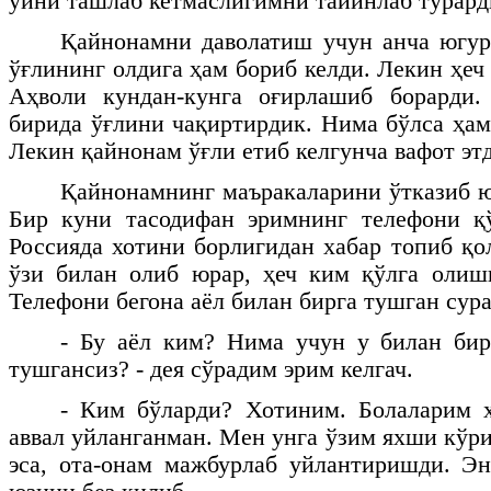
уйни ташлаб кетмаслигимни тайинлаб турард
Қайнонамни даволатиш учун анча югурд
ўғлининг олдига ҳам бориб келди. Лекин ҳеч
Аҳволи кундан-кунга оғирлашиб борарди
бирида ўғлини чақиртирдик. Нима бўлса ҳам
Лекин қайнонам ўғли етиб келгунча вафот эт
Қайнонамнинг маъракаларини ўтказиб ю
Бир куни тасодифан эримнинг телефони қ
Россияда хотини борлигидан хабар топиб қо
ўзи билан олиб юрар, ҳеч ким қўлга олиш
Телефони бегона аёл билан бирга тушган сура
- Бу аёл ким? Нима учун у билан бир
тушгансиз? - дея сўрадим эрим келгач.
- Ким бўларди? Хотиним. Болаларим ҳ
аввал уйланганман. Мен унга ўзим яхши кўр
эса, ота-онам мажбурлаб уйлантиришди. Э