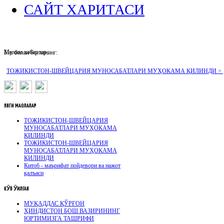
САЙТ ХАРИТАСИ
Муҳим хабарлар :
Биз билан боғланинг:
ТОЖИКИСТОН-ШВЕЙЦАРИЯ МУНОСАБАТЛАРИ МУҲОКАМА ҚИЛИНДИ >
ЯНГИ
МАҚОЛАЛАР
ТОЖИКИСТОН-ШВЕЙЦАРИЯ
МУНОСАБАТЛАРИ МУҲОКАМА
ҚИЛИНДИ
ТОЖИКИСТОН-ШВЕЙЦАРИЯ
МУНОСАБАТЛАРИ МУҲОКАМА
ҚИЛИНДИ
Китоб - маърифат пойдевори ва нажот
қалъаси
КӮП
ӮҚИЛГАН
МУҚАДДАС ҚЎРҒОН
ҲИНДИСТОН БОШ ВАЗИРИНИНГ
ЮРТИМИЗГА ТАШРИФИ