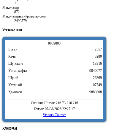
1
Мақолалар
872
Мақолаларни кӯрганлар сони
2490579
ӮҚУВЧИЛАР
СОНИ
9
8
8
9
8
0
8
Бугун
2557
Кеча
3280
Шу ҳафта
18316
Ӯтган ҳафта
9846677
Шу ой
26369
Ӯтган ой
107749
Ҳаммаси
9889808
Сизнинг IPнгиз: 216.73.216.216
Бугун: 07-08-2026 22:27:17
Visitors Counter
ҲАМКОРЛАР