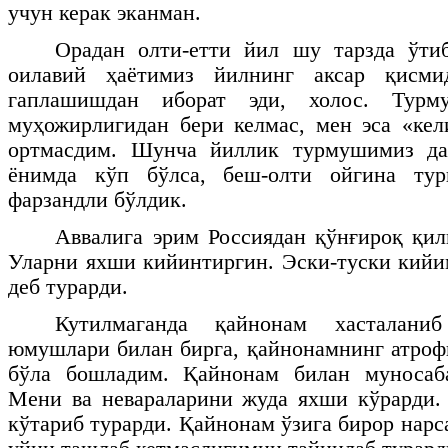
учун керак эканман.
Орадан олти-етти йил шу тарзда ўти
оилавий ҳаётимиз йилнинг аксар қисми
гаплашишдан иборат эди, холос. Турм
муҳожирлигидан бери келмас, мен эса «ке
ортмасдим. Шунча йиллик турмушимиз да
ёнимда кўп бўлса, беш-олти ойгина тур
фарзандли бўлдик.
Аввалига эрим Россиядан қўнғироқ қил
Уларни яхши кийинтиргин. Эски-туски кий
деб турарди.
Кутилмаганда қайнонам хасталан
юмушлари билан бирга, қайнонамнинг атроф
бўла бошладим. Қайнонам билан муносаб
Мени ва невараларини жуда яхши кўрарди.
кўтариб турарди. Қайнонам ўзига бирор нарса