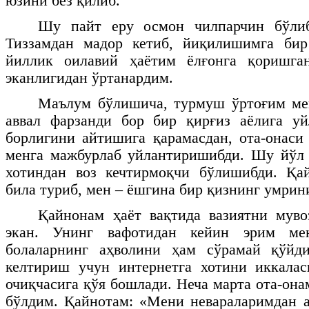
юзини без қилиб.
Шу пайт еру осмон чилпарчин бўлиб
Тиззамдан мадор кетиб, йиқилишимга би
йиллик оилавий ҳаётим ёлғонга қоришга
эканлигидан ўртанардим.
Маълум бўлишича, турмуш ўртоғим ме
аввал фарзанди бор бир қирғиз аёлига уй
борлигини айтишига қарамасдан, ота-онаси
менга мажбурлаб уйлантиришибди. Шу йўл 
хотиндан воз кечтирмоқчи бўлишибди. Қай
била туриб, мен – ёшгина бир қизнинг умрин
Қайнонам ҳаёт вақтида вазиятни муво
экан. Унинг вафотидан кейин эрим мен
болаларнинг аҳволини ҳам сўрамай қўйд
келтириш учун интернетга хотини иккалас
очиқчасига қўя бошлади. Неча марта ота-он
бўлдим. Қайнотам: «Мени невараларимдан а