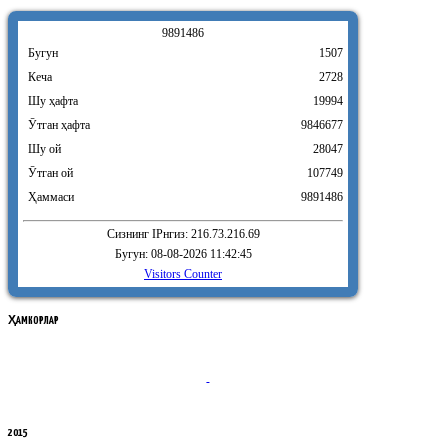
9
8
9
1
4
8
6
Бугун
1507
Кеча
2728
Шу ҳафта
19994
Ӯтган ҳафта
9846677
Шу ой
28047
Ӯтган ой
107749
Ҳаммаси
9891486
Сизнинг IPнгиз: 216.73.216.69
Бугун: 08-08-2026 11:42:45
Visitors Counter
ҲАМКОРЛАР
2015