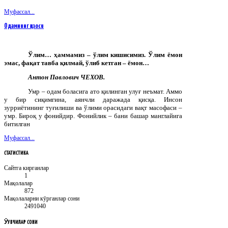
Муфассал...
Одамнинг қазоси
Ўлим… ҳаммамиз – ўлим кишисимиз. Ўлим ёмон
эмас, фақат тавба қилмай, ўлиб кетган – ёмон…
Антон Павлович ЧЕХОВ.
Умр – одам боласига ато қилинган улуғ неъмат. Аммо
у бир сиқимгина, аянчли даражада қисқа.
Инсон
зурриётининг туғилиши ва ўлими орасидаги вақт масофаси –
умр. Бироқ у фонийдир. Фонийлик – бани башар манглайига
битилган
Муфассал...
СТАТИСТИКА
Сайтга кирганлар
1
Мақолалар
872
Мақолаларни кӯрганлар сони
2491040
ӮҚУВЧИЛАР
СОНИ