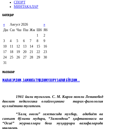
СПОРТ
МИНТАҚАЛАР
КАЛЕНДАР
«
Август 2026
»
Дш
Сш
Чш
Пш
Жм
Шб
Яб
1
2
3
4
5
6
7
8
9
10
11
12
13
14
15
16
17
18
19
20
21
22
23
24
25
26
27
28
29
30
31
МАҚОЛАЛАР
МАЛАК ЭРДИМ, ЗАМИНГА ТУШДИМУ ХОРУ ЗАЛИЛ БЎЛДИМ...
1961 йили туғилган. С. М. Киров номли Ленинобод
давлат педагогика олийгоҳининг тарих-филология
куллиётини тугатган.
“Халқ овози” газетасида мухбир, адабиёт ва
санъат бўлими мудири, “Замондош” ҳафтаномаси ва
“Осиё” журналлари бош муҳаррири вазифаларида
ишлаган.