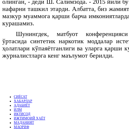
олинган, - деди Ш. Салимзода. - 2015 йили бу
нафарни ташкил этарди. Албатта, биз жамия
мазкур муаммога қарши барча имкониятларда
курашамиз.
Шунингдек, матбуот конференцияс
ўртасида синтетик наркотик моддалар ист
ҳолатлари кўпаяётганлиги ва уларга қарши 
журналистларга кенг маълумот берилди.
СИЁСАТ
ХАБАРЛАР
АДАБИЁТ
ИЛМ
ИҚТИСОД
ИЖТИМОИЙ ҲАЁТ
МАДАНИЯТ
МАОРИФ