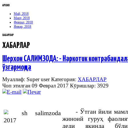
АРХИВ
Май, 2018
Март, 2018
Феврал, 2018
Январ, 2018
ХАБАРЛАР
ХАБАРЛАР
Шерхон САЛИМЗОДА: - Наркотик контрабанда
ўзгармоқда
Муаллиф: Super user
Категория:
ХАБАРЛАР
Чоп этилган 09 Феврал 2017
Кӯришлар: 3929
- Ўтган йили мамл
жиноий гуруҳ фаолия
деди яқинда бўли