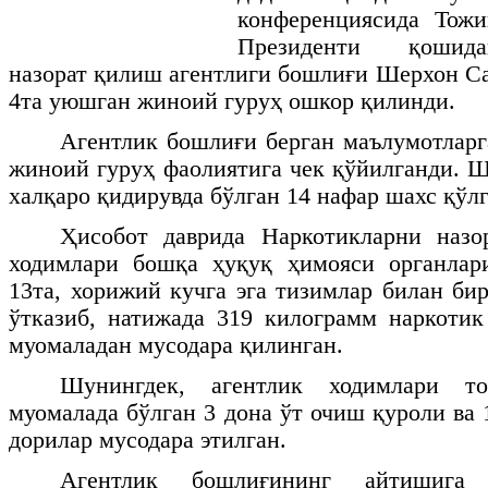
конференциясида Тожи
Президенти қошида
назорат қилиш агентлиги бошлиғи Шерхон Са
4та уюшган жиноий гуруҳ ошкор қилинди.
Агентлик бошлиғи берган маълумотларга
жиноий гуруҳ фаолиятига чек қўйилганди. Ш
халқаро қидирувда бўлган 14 нафар шахс қўлг
Ҳисобот даврида Наркотикларни назо
ходимлари бошқа ҳуқуқ ҳимояси органлар
13та, хорижий кучга эга тизимлар билан би
ўтказиб, натижада 319 килограмм наркоти
муомаладан мусодара қилинган.
Шунингдек, агентлик ходимлари т
муомалада бўлган 3 дона ўт очиш қуроли ва 
дорилар мусодара этилган.
Агентлик бошлиғининг айтишига 