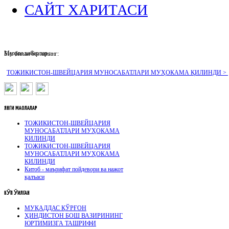
САЙТ ХАРИТАСИ
Муҳим хабарлар :
Биз билан боғланинг:
ТОЖИКИСТОН-ШВЕЙЦАРИЯ МУНОСАБАТЛАРИ МУҲОКАМА ҚИЛИНДИ >
ЯНГИ
МАҚОЛАЛАР
ТОЖИКИСТОН-ШВЕЙЦАРИЯ
МУНОСАБАТЛАРИ МУҲОКАМА
ҚИЛИНДИ
ТОЖИКИСТОН-ШВЕЙЦАРИЯ
МУНОСАБАТЛАРИ МУҲОКАМА
ҚИЛИНДИ
Китоб - маърифат пойдевори ва нажот
қалъаси
КӮП
ӮҚИЛГАН
МУҚАДДАС ҚЎРҒОН
ҲИНДИСТОН БОШ ВАЗИРИНИНГ
ЮРТИМИЗГА ТАШРИФИ