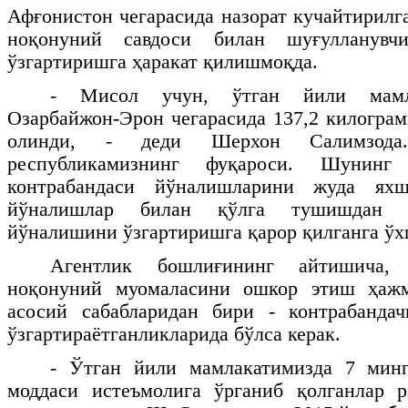
Афғонистон чегарасида назорат кучайтирилг
ноқонуний савдоси билан шуғулланувч
ўзгартиришга ҳаракат қилишмоқда.
- Мисол учун, ўтган йили мамл
Озарбайжон-Эрон чегарасида 137,2 килограм
олинди, - деди Шерхон Салимзод
республикамизнинг фуқароси. Шунинг 
контрабандаси йўналишларини жуда ях
йўналишлар билан қўлга тушишдан ч
йўналишини ўзгартиришга қарор қилганга ўх
Агентлик бошлиғининг айтишича, 
ноқонуний муомаласини ошкор этиш ҳажм
асосий сабабларидан бири - контрабанда
ўзгартираётганликларида бўлса керак.
- Ўтган йили мамлакатимизда 7 мин
моддаси истеъмолига ўрганиб қолганлар р