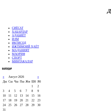
Д
СИЁСАТ
ХАБАРЛАР
АДАБИЁТ
ИЛМ
ИҚТИСОД
ИЖТИМОИЙ ҲАЁТ
МАДАНИЯТ
МАОРИФ
СПОРТ
МИНТАҚАЛАР
КАЛЕНДАР
«
Август 2026
»
Дш
Сш
Чш
Пш
Жм
Шб
Яб
1
2
3
4
5
6
7
8
9
10
11
12
13
14
15
16
17
18
19
20
21
22
23
24
25
26
27
28
29
30
31