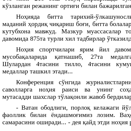
кўзланган режанинг ортиғи билан бажарилга
Ноҳияда битта тарихий-ўлкашунос
маданий ҳордиқ чиқариш боғи, битта болалар
кутубхона мавжуд. Мазкур муассасалар 
давомида 875та турли хил тадбирлар ўтказил
Ноҳия спортчилари ярим йил давом
мусобақаларида қатнашиб, 27та медал
Шулардан 4тасини тилло, 4тасини куму
медаллар ташкил этади...
Конференция сўнгида журналистларн
саволларга ноҳия раиси ва унинг соҳа
мутасадди шахслар тўлақонли жавоб бердила
- Ватан ободлиги, порлоқ келажаги йў
фаоллик билан ёндашмоғимиз лозим. Ваҳ
самарасини оширади... - дея қайд этди ноҳия 