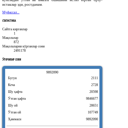
истаклар эди, ростданам.
Муфассал...
СТАТИСТИКА
Сайтга кирганлар
1
Мақолалар
872
Мақолаларни кӯрганлар сони
2491178
ӮҚУВЧИЛАР
СОНИ
9
8
9
2
0
9
0
Бугун
2111
Кеча
2728
Шу ҳафта
20598
Ӯтган ҳафта
9846677
Шу ой
28651
Ӯтган ой
107749
Ҳаммаси
9892090