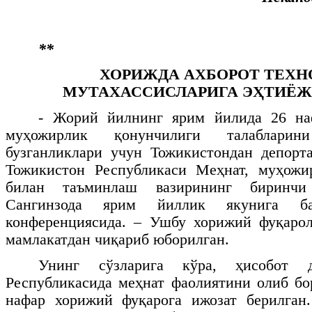
**
ХОРИЖДА АХБОРОТ ТЕХ
МУТАХАССИСЛАРИГА ЭҲТИЁЖ
- Жорий йилнинг ярим йилида 26 на
муҳожирлик қонунчилиги талаблари
бузганликлари учун Тожикистондан депорт
Тожикистон Республикаси Меҳнат, муҳож
билан таъминлаш вазирининг биринч
Сангинзода ярим йиллик якунига ба
конференциясида. – Ушбу хорижий фуқарол
мамлакатдан чиқариб юборилган.
Унинг сўзларига кўра, ҳисобот д
Республикасида меҳнат фаолиятини олиб б
нафар хорижий фуқарога ижозат берилган.