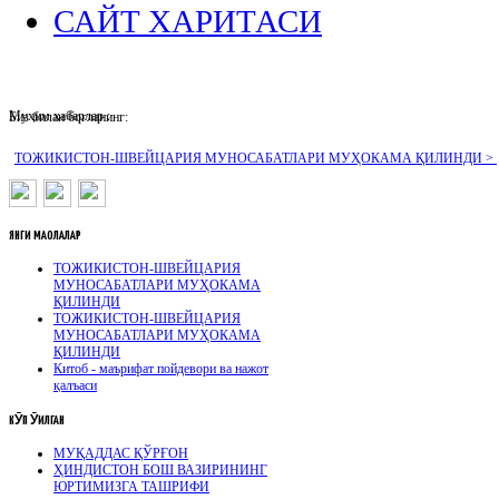
САЙТ ХАРИТАСИ
Муҳим хабарлар :
Биз билан боғланинг:
ТОЖИКИСТОН-ШВЕЙЦАРИЯ МУНОСАБАТЛАРИ МУҲОКАМА ҚИЛИНДИ >
ЯНГИ
МАҚОЛАЛАР
ТОЖИКИСТОН-ШВЕЙЦАРИЯ
МУНОСАБАТЛАРИ МУҲОКАМА
ҚИЛИНДИ
ТОЖИКИСТОН-ШВЕЙЦАРИЯ
МУНОСАБАТЛАРИ МУҲОКАМА
ҚИЛИНДИ
Китоб - маърифат пойдевори ва нажот
қалъаси
КӮП
ӮҚИЛГАН
МУҚАДДАС ҚЎРҒОН
ҲИНДИСТОН БОШ ВАЗИРИНИНГ
ЮРТИМИЗГА ТАШРИФИ