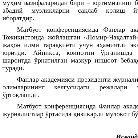
муҳим вазифаларидан бири – юртимизнинг б
абадий музликларни сақлаб қолиш й
иборатдир.
Матбуот конференциясида Фанлар ак
Тожикистонда жойлашган «Помир-Чақалтай»
жаҳон илми тараққиёти учун аҳамиятли эк
юритди. Айниқса, коинотни ўрганишда
шароитда ўрнатилган мазкур иншоот бебаҳ
туради.
Фанлар академияси президенти журнали
олимларининг келгусидаги режалари т
ўртоқлашди.
Матбуот конференциясида Фанлар акад
журналистлар ўртасида қизиқарли мулоқот бў
Искан