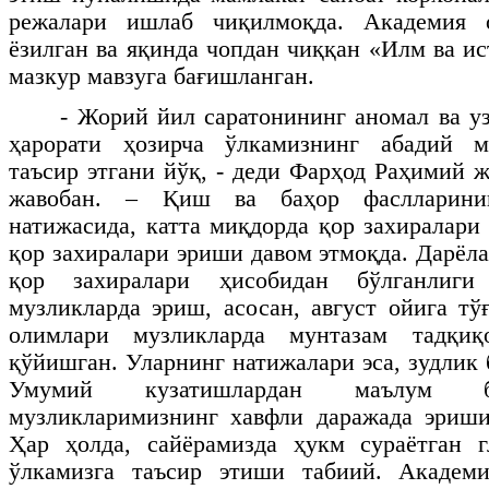
режалари ишлаб чиқилмоқда. Академия 
ёзилган ва яқинда чопдан чиққан «Илм ва и
мазкур мавзуга бағишланган.
- Жорий йил саратонининг аномал ва уз
ҳарорати ҳозирча ўлкамизнинг абадий м
таъсир этгани йўқ, - деди Фарҳод Раҳимий 
жавобан. – Қиш ва баҳор фаслларини
натижасида, катта миқдорда қор захиралари
қор захиралари эриши давом этмоқда. Дарёл
қор захиралари ҳисобидан бўлганлиг
музликларда эриш, асосан, август ойига тў
олимлари музликларда мунтазам тадқи
қўйишган. Уларнинг натижалари эса, зудлик
Умумий кузатишлардан маълум б
музликларимизнинг хавфли даражада эриши
Ҳар ҳолда, сайёрамизда ҳукм сураётган 
ўлкамизга таъсир этиши табиий. Академ