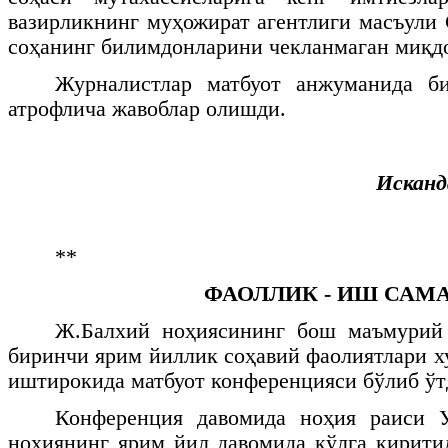
вазирликнинг муҳожират агентлиги масъули 
соҳанинг билимдонларини чекланмаган миқдо
Журналистлар матбуот анжуманида би
атрофлича жавоблар олишди.
Искан
**
ФАОЛЛИК - ИШ САМ
Ж.Балхий ноҳиясининг бош маъмурий
биринчи ярим йиллик соҳавий фаолиятлари х
иштирокида матбуот конференцияси бўлиб ўт
Конференция давомида ноҳия раиси 
ноҳиянинг ярим йил давомида қўлга кирити