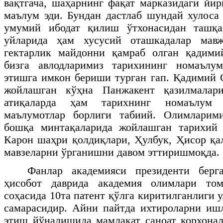
вақтгача, шаҳарнинг фақат марказидаги йир
маълум эди. Бундан дастлаб шундай хулоса 
умумий ибодат қилиш ўтхонасидан ташқа
уйларида ҳам хусусий оташкадалар мав
гектарлик майдонни қамраб олган қадим
бизга авлодларимиз тарихининг номаълу
этишга имкон бериши турган гап. Қадимий 
жойлашган кўҳна Панжакент қазилмалари
атиқаларда ҳам тарихнинг номаълум 
маълумотлар борлиги табиий. Олимларим
бошқа минтақаларида жойлашган тарихий
Карон шаҳри қолдиқлари, Ҳулбук, Ҳисор қа
мавзеларни ўрганишни давом эттиришмоқда.
Фанлар академияси президенти берг
ҳисобот даврида академия олимлари том
соҳасида 10та патент қўлга киритилганлиги
самарасидир. Айни пайтда ихтироларни иш
этиш йўналишида мамлакат саноат корхона