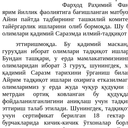
Фарҳод Раҳимий Фан
ярим йиллик фаолиятига бағишланган матбуо
Айни пайтда тадбирнинг ташкилий комит
тайёргарлик ишларини олиб бормоқда. Шу 
олимлари қадимий Саразмда илмий-тадқиқот
эттиришмоқда. Бу қадимий маскан
гуруҳдан иборат олимлари тадқиқот ишла
Бундан ташқари, у ерда мамлакатимизнин
олимларидан иборат 3 гуруҳ, шунингдек, 
қадимий Саразм тарихини ўрганиш била
Айрим тадқиқот ишлари охирига етказилмаг
олимларимиз у ерда жуда чуқур қудуқни
метрдан ортиқ ковланган бу қудуқд
фойдаланилганлигини аниқлаш учун тадқ
эттириш талаб этилади. Шунингдек, тадқиқ
учун сертификат берилган 18 гектар
бурчакларида кичик-кичик ўтхоналар бо