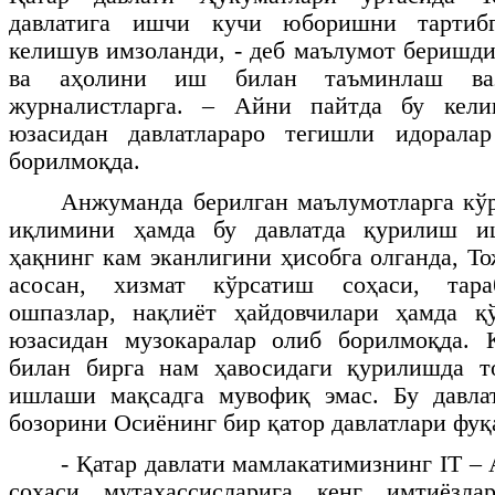
давлатига ишчи кучи юборишни тартиб
келишув имзоланди, - деб маълумот беришд
ва аҳолини иш билан таъминлаш ваз
журналистларга. – Айни пайтда бу кели
юзасидан давлатлараро тегишли идорала
борилмоқда.
Анжуманда берилган маълумотларга кўр
иқлимини ҳамда бу давлатда қурилиш иш
ҳақнинг кам эканлигини ҳисобга олганда, Т
асосан, хизмат кўрсатиш соҳаси, тара
ошпазлар, нақлиёт ҳайдовчилари ҳамда 
юзасидан музокаралар олиб борилмоқда. 
билан бирга нам ҳавосидаги қурилишда т
ишлаши мақсадга мувофиқ эмас. Бу давл
бозорини Осиёнинг бир қатор давлатлари фуқ
- Қатар давлати мамлакатимизнинг
IT
– 
соҳаси мутахассисларига кенг имтиёзла