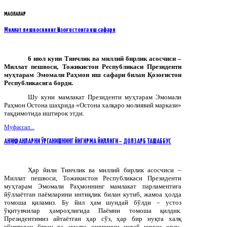
МАҚОЛАЛАР
Миллат пешвосининг Қозоғистонга иш сафари
6 июл куни Тинчлик ва миллий бирлик асосчиси –
Миллат пешвоси, Тожикистон Республикаси Президенти
муҳтарам Эмомали Раҳмон иш сафари билан Қозоғистон
Республикасига борди.
Шу куни мамлакат Президенти муҳтарам Эмомали
Раҳмон Остона шаҳрида «Остона халқаро молиявий маркази»
тақдимотида иштирок этди.
Муфассал...
АНИҚ ФАНЛАРНИ ЎРГАНИШНИНГ ЙИГИРМА ЙИЛЛИГИ – ДОЛЗАРБ ТАШАББУС
Ҳар йили Тинчлик ва миллий бирлик асосчиси –
Миллат пешвоси, Тожикистон Республикаси Президенти
муҳтарам Эмомали Раҳмоннинг мамлакат парламентига
йўллаётган паёмларини интиқлик билан кутиб, жамоа ҳолда
томоша қиламиз. Бу йил ҳам шундай бўлди – устоз
ўқитувчилар ҳамроҳлигида Паёмни томоша қилдик.
Президентимиз айтаётган ҳар сўз, ҳар бир нуқта халқ
кўнглидан ўтган ва амалга ошишини истаб юрган орзу-