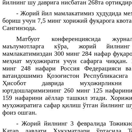
йилнинг шу даврига нисбатан 268та ортиқдир
- Жорий йил мамлакатимиз ҳудудида ме
бориш учун 7,5 минг хорижий фуқарога квота 
Сангинзода.
Матбуот конференциясида журнал
маълумотларга кўра, жорий йилнин
мамлакатимиздан 300 минг 284 нафар фуқаро
меҳнат муҳожирати учун сафарга чиққан.
минг 248 нафари Россия Федерацияси в
ватандошимиз Қозоғистон Республикасига
Ҳисобот даврида муҳожирликни 
юртдошларимизнинг 260 минг 125 нафарини
159 нафарини аёллар ташкил этади. Хорижи
муҳожиратига сафар қилиш ўтган йилнинг шу
фоиз ошган.
- Жорий йилнинг 3 февралида Тожикис
Қатар давлати Ҳукуматлари ўртасида Т