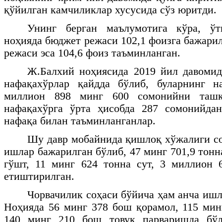
қўйилган камчиликлар хусусида сўз юритди.
Унинг берган маълумотига кўра, ўт
ноҳияда бюджет режаси 102,1 фоизга бажари
режаси эса 104,6 фоиз таъминланган.
Ж.Балхий ноҳиясида 2019 йил давомид
нафақахўрлар қайдда бўлиб, буларнинг 
миллион 898 минг 600 сомонийни ташк
нафақахўрга ўрта ҳисобда 287 сомонийдан
нафақа билан таъминланганлар.
Шу давр мобайнида қишлоқ хўжалиги со
ишлар бажарилган бўлиб, 47 минг 701,9 тонна
гўшт, 11 минг 624 тонна сут, 3 миллион 
етиштирилган.
Чорвачилик соҳаси бўйича ҳам анча ишл
Ноҳияда 56 минг 378 бош қорамол, 115 мин
140 минг 210 бош товуқ парваришда бўл