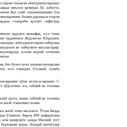
осларни танлаган абитуриентларнинг
ақида маълум қилинди. Бу, албатта,
ккинчи йил олиб ташланишининг ўзи
увчиларининг билим даражаси етарли
тлардан «тажриба қуёни» сифатида
линган қарорга мувофиқ, эссе ёзиш
нинг ёрдамчиси Абдувосит Юлдошев.
томондан, абитуриентларни тайёрлаш
маҳорати ва тайёрлиги масаласидир.
иҳонларида эссени жорий этганлик
ишган.
сак, биз бунга анча шошма-шошарлик
иги эссе ёзишдан ўтолмай, талаба
ентларнинг кўпи ихтисосларнинг 5-
т кўрсаткич эса, табиий ва техника
алаб катта, лекин табиий ва техника
а жалб этмоғимиз лозим.
га жалб этиш масаласи. Ўтган йилда
дан ўтишган. Бироқ 499 нафаригина
а илм вазирлиги ҳамда Миллий тест
 берилиши керак. Бундай имтиёзлар