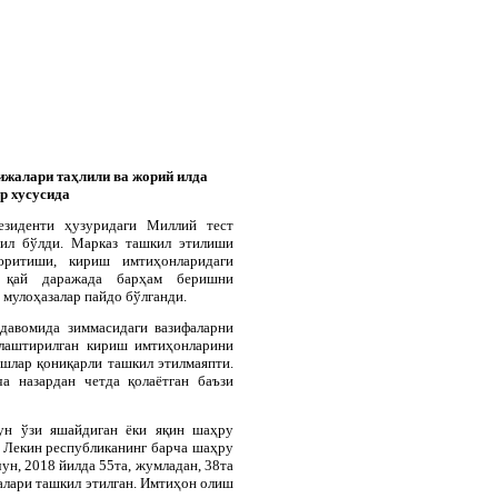
ижалари таҳлили ва жорий илда
р хусусида
езиденти ҳузуридаги Миллий тест
йил бўлди. Марказ ташкил этилиши
юритиши, кириш имтиҳонларидаги
а қай даражада барҳам беришни
 мулоҳазалар пайдо бўлганди.
давомида зиммасидаги вазифаларни
злаштирилган кириш имтиҳонларини
ишлар қониқарли ташкил этилмаяпти.
а назардан четда қолаётган баъзи
чун ўзи яшайдиган ёки яқин шаҳру
 Лекин республиканинг барча шаҳру
ун, 2018 йилда 55та, жумладан, 38та
алари ташкил этилган. Имтиҳон олиш