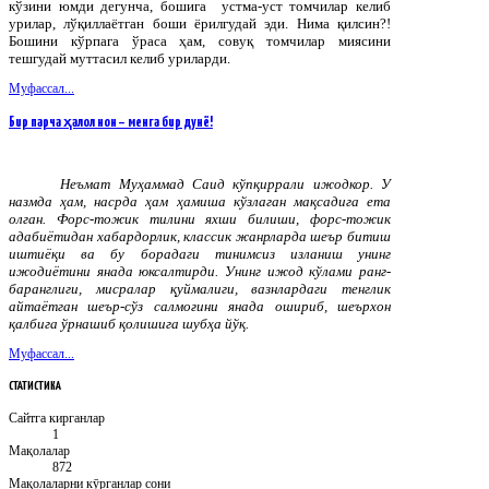
кўзини юмди дегунча, бошига устма-уст томчилар келиб
урилар, лўқиллаётган боши ёрилгудай эди. Нима қилсин?!
Бошини кўрпага ўраса ҳам, совуқ томчилар миясини
тешгудай муттасил келиб уриларди.
Муфассал...
Бир парча ҳалол нон – менга бир дунё!
Неъмат
Муҳаммад
Саид
кўпқиррали
ижодкор
.
У
назмда ҳам, насрда ҳам ҳамиша кўзлаган мақсадига ета
олган. Форс-тожик тилини яхши билиши, форс-тожик
адабиётидан хабардорлик, классик жанрларда шеър битиш
иштиёқи ва бу борадаги тинимсиз изланиш унинг
ижодиётини янада юксалтирди. Унинг ижод кўлами ранг-
баранглиги, мисралар қуймалиги, вазнлардаги тенглик
айтаётган шеър-сўз салмоғини янада ошириб, шеърхон
қалбига ўрнашиб қолишига шубҳа йўқ.
Муфассал...
СТАТИСТИКА
Сайтга кирганлар
1
Мақолалар
872
Мақолаларни кӯрганлар сони