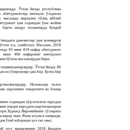
қармоқда. Ўтган йилда республика
 абитуриентлар имтиҳон ўтадиган
у масалада марказни тўлиқ айблаб
битуриент ҳам олдиндан ўша жойни
да барча шаҳру ноҳияларда бундай
ўлишдаги давоматлар ҳам қониқарли
ўтган эса, олийгоҳга. Масалан, 2018
ичда 95 минг 819 нафар абитуриент
6 минг 466 нафарнинг имтиҳонга
зим бўлган масалалардан бири.
м ташвишланарлидир. Ўтган йилда 60
ан юз ўгирганлар ҳам бор. Бунга бир
артишликлардир. Натижалар эълон
нома нархининг юқорилиги ва бошқа
ининг олдиндан кўрсатилган нархдан
рнинг юқори нархдаги шартномаларни
ктори Хуршед Икромийнинг сўзларига
а кирар экан. Яъни хоҳласа оширади,
ҳам ўтиб юбориши ҳеч гап эмас.
ий тест марказининг 2018 йилдаги