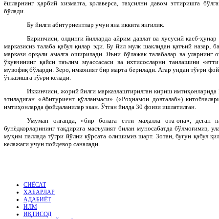
ёшларнинг ҳарбий хизматга, қолаверса, таҳсилни давом эттиришга бўлг
бўлади.
Бу йилги абитуриентлар учун яна иккита янгилик.
Биринчиси, олдинги йилларда айрим давлат ва хусусий касб-ҳунар
марказисиз талаба қабул қилар эди. Бу йил мулк шаклидан қатъий назар, б
маркази орқали амалга оширилади. Яъни бўлажак талабалар ва уларнинг о
ўқувчининг қайси таълим муассасаси ва ихтисосларни танлашини «етти
мувофиқ бўларди. Зеро, имконият бир марта берилади. Агар ундан тўғри фойд
ўтказишга тўғри келади.
Иккинчиси, жорий йилги марказлаштирилган кириш имтиҳонларида 
этиладиган «Абитуриент қўлланмаси» («Роҳнамои довталаб») китобчалар
имтиҳонларда фойдаланилар экан. Ўтган йилда 30 фоизи ишлатилган.
Умуман олганда, «бир болага етти маҳалла ота-она», деган н
бунёдкорларининг тақдирига масъулият билан муносабатда бўлмоғимиз, ула
муҳим паллада тўғри йўлни кўрсата олишимиз шарт. Зотан, бугун қабул қи
келажаги учун пойдевор саналади.
СИЁСАТ
ХАБАРЛАР
АДАБИЁТ
ИЛМ
ИҚТИСОД