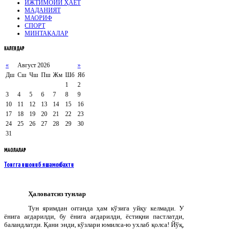
ИЖТИМОИЙ ҲАЁТ
МАДАНИЯТ
МАОРИФ
СПОРТ
МИНТАҚАЛАР
КАЛЕНДАР
«
Август 2026
»
Дш
Сш
Чш
Пш
Жм
Шб
Яб
1
2
3
4
5
6
7
8
9
10
11
12
13
14
15
16
17
18
19
20
21
22
23
24
25
26
27
28
29
30
31
МАҚОЛАЛАР
Тонгга ишониб яшамоқ бахти
Ҳаловатсиз тунлар
Тун яримдан оғганда ҳам кўзига уйқу келмади. У
ёнига ағдарилди, бу ёнига ағдарилди, ёстиқни пастлатди,
баландлатди. Қани энди, кўзлари юмилса-ю ухлаб қолса! Йўқ,