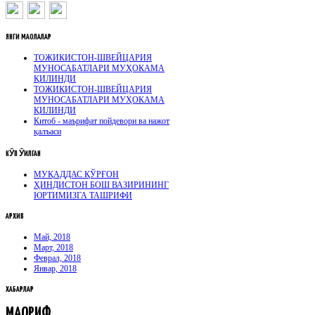
ЯНГИ
МАҚОЛАЛАР
ТОЖИКИСТОН-ШВЕЙЦАРИЯ
МУНОСАБАТЛАРИ МУҲОКАМА
ҚИЛИНДИ
ТОЖИКИСТОН-ШВЕЙЦАРИЯ
МУНОСАБАТЛАРИ МУҲОКАМА
ҚИЛИНДИ
Китоб - маърифат пойдевори ва нажот
қалъаси
КӮП
ӮҚИЛГАН
МУҚАДДАС ҚЎРҒОН
ҲИНДИСТОН БОШ ВАЗИРИНИНГ
ЮРТИМИЗГА ТАШРИФИ
АРХИВ
Май, 2018
Март, 2018
Феврал, 2018
Январ, 2018
ХАБАРЛАР
МАОРИФ