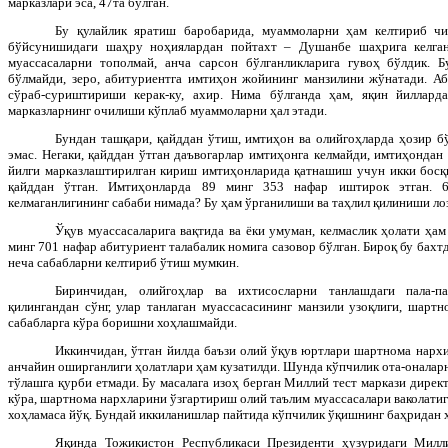
марказлари эса, 47та бўлган.
Бу қулайлик яратиш баробарида, муаммоларни ҳам келтириб чи
бўйсунишидаги шаҳру ноҳиялардан пойтахт – Душанбе шаҳрига келган
муассасаларни тополмай, анча сарсон бўлганликларига гувоҳ бўлдик. Б
бўлмайди, зеро, абитуриентга имтиҳон жойининг манзилини жўнатади. А
сўраб-суриштириши керак-ку, ахир. Нима бўлганда ҳам, яқин йиллар
марказларнинг очилиши кўплаб муаммоларни ҳал этади.
Бундан ташқари, қайддан ўтиш, имтиҳон ва олийгоҳларда ҳозир б
эмас. Негаки, қайддан ўтган даъвогарлар имтиҳонга келмайди, имтиҳондан 
йилги марказлаштирилган кириш имтиҳонларида қатнашиш учун икки босқ
қайддан ўтган. Имтиҳонларда 89 минг 353 нафар иштирок этган. 
келмаганлигининг сабаби нимада? Бу ҳам ўрганилиши ва таҳлил қилиниши ло
Ўқув муассасаларига вақтида ва ёки умуман, келмаслик ҳолати ҳа
минг 701 нафар абитуриент талабалик номига сазовор бўлган. Бироқ бу бахтд
неча сабабларни келтириб ўтиш мумкин.
Биринчидан, олийгоҳлар ва ихтисосларни танлашдаги пала-п
қилингандан сўнг, улар танлаган муассасасининг манзили узоқлиги, шарт
сабабларга кўра боришни хоҳлашмайди.
Иккинчидан, ўтган йилда баъзи олий ўқув юртлари шартнома нарх
анчайин оширганлиги ҳолатлари ҳам кузатилди. Шунда кўпчилик ота-онала
тўлашга қурби етмади. Бу масалага изоҳ берган Миллий тест маркази дире
кўра, шартнома нархларини ўзгартириш олий таълим муассасалари ваколатиг
хоҳламаса йўқ. Бундай иккиланишлар пайтида кўпчилик ўқишнинг баҳридан 
Яқинда Тожикистон Республикаси Президенти ҳузуридаги Милл