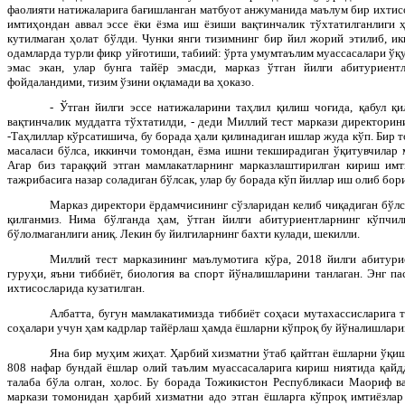
фаолияти натижаларига бағишланган матбуот анжуманида маълум бир ихтис
имтиҳондан аввал эссе ёки ёзма иш ёзиши вақтинчалик тўхтатилганлиги ҳ
кутилмаган ҳолат бўлди. Чунки янги тизимнинг бир йил жорий этилиб, и
одамларда турли фикр уйғотиши, табиий: ўрта умумтаълим муассасалари ўқ
эмас экан, улар бунга тайёр эмасди, марказ ўтган йилги абитуриен
фойдаландими, тизим ўзини оқламади ва ҳоказо.
- Ўтган йилги эссе натижаларини таҳлил қилиш чоғида, қабул қи
вақтинчалик муддатга тўхтатилди, - деди Миллий тест маркази директори
-Таҳлиллар кўрсатишича, бу борада ҳали қилинадиган ишлар жуда кўп. Бир 
масаласи бўлса, иккинчи томондан, ёзма ишни текширадиган ўқитувчилар 
Агар биз тараққий этган мамлакатларнинг марказлаштирилган кириш имт
тажрибасига назар соладиган бўлсак, улар бу борада кўп йиллар иш олиб бор
Марказ директори ёрдамчисининг сўзларидан келиб чиқадиган бўл
қилганмиз. Нима бўлганда ҳам, ўтган йилги абитуриентларнинг кўпчил
бўлолмаганлиги аниқ. Лекин бу йилгиларнинг бахти кулади, шекилли.
Миллий тест марказининг маълумотига кўра, 2018 йилги абитури
гуруҳи, яъни тиббиёт, биология ва спорт йўналишларини танлаган. Энг пас
ихтисосларида кузатилган.
Албатта, бугун мамлакатимизда тиббиёт соҳаси мутахассисларига т
соҳалари учун ҳам кадрлар тайёрлаш ҳамда ёшларни кўпроқ бу йўналишлариг
Яна бир муҳим жиҳат. Ҳарбий хизматни ўтаб қайтган ёшларни ўқиш
808 нафар бундай ёшлар олий таълим муассасаларига кириш ниятида қайд
талаба бўла олган, холос. Бу борада Тожикистон Республикаси Маориф в
маркази томонидан ҳарбий хизматни адо этган ёшларга кўпроқ имтиёзлар