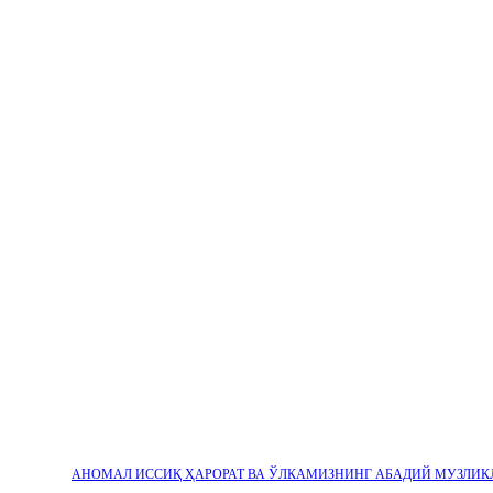
АНОМАЛ ИССИҚ ҲАРОРАТ ВА ЎЛКАМИЗНИНГ АБАДИЙ МУЗЛИК