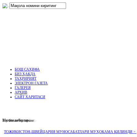
нглар
.
БОШ САҲИФА
БИЗ ҲАҚДА
ТАҲРИРИЯТ
ЭЛЕКТРОН ГАЗЕТА
ГАЛЕРЕЯ
АРХИВ
САЙТ ХАРИТАСИ
Муҳим хабарлар :
Биз билан боғланинг:
ТОЖИКИСТОН-ШВЕЙЦАРИЯ МУНОСАБАТЛАРИ МУҲОКАМА ҚИЛИНДИ >