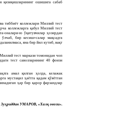
ан қизиқишларининг ошишига сабаб
 ва тиббиёт коллежлари Миллий тест
арча коллежларга қабул Миллий тест
та-оналари-ю ўқитувчилар ҳозирдан
 ўлчаб, бир кесиш»салар мақсадга
аланилмаса, яна бир йил кутиб, вақт
Миллий тест маркази томонидан чоп
идаги тест саволларининг 40 фоизи
ақлга амал қилган ҳолда, келажак
рга мустақил ҳаётга қадам қўяётган
линадиган ҳар бир қарор фарзандлар
Зуҳриддин УМАРОВ, «Халқ овози».