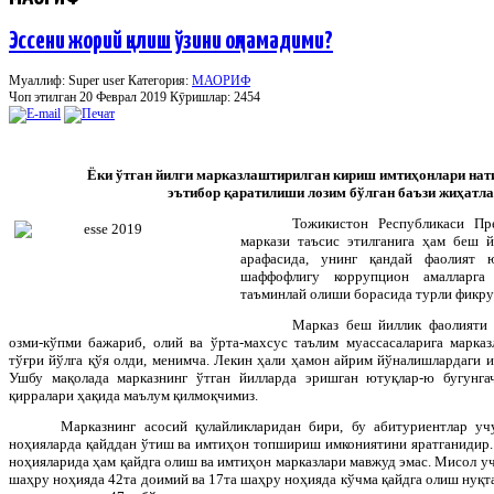
Эссени жорий қилиш ўзини оқламадими?
Муаллиф: Super user
Категория:
МАОРИФ
Чоп этилган 20 Феврал 2019
Кӯришлар: 2454
Ёки ўтган йилги марказлаштирилган кириш имтиҳонлари нат
эътибор қаратилиши лозим бўлган баъзи жиҳатла
Тожикистон Республикаси Пр
маркази таъсис этилганига ҳам беш 
арафасида, унинг қандай фаолият 
шаффофлигу коррупцион амалларг
таъминлай олиши борасида турли фикру
Марказ беш йиллик фаолияти 
озми-кўпми бажариб, олий ва ўрта-махсус таълим муассасаларига марка
тўғри йўлга қўя олди, менимча. Лекин ҳали ҳамон айрим йўналишлардаги 
Ушбу мақолада марказнинг ўтган йилларда эришган ютуқлар-ю бугунгач
қирралари ҳақида маълум қилмоқчимиз.
Марказнинг асосий қулайликларидан бири, бу абитуриентлар у
ноҳияларда қайддан ўтиш ва имтиҳон топшириш имкониятини яратганидир.
ноҳияларида ҳам қайдга олиш ва имтиҳон марказлари мавжуд эмас. Мисол уч
шаҳру ноҳияда 42та доимий ва 17та шаҳру ноҳияда кўчма қайдга олиш нуқт