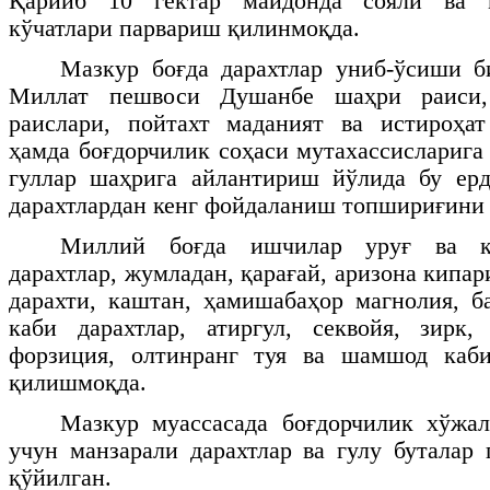
Қарийб 10 гектар майдонда сояли ва м
кўчатлари парвариш қилинмоқда.
Мазкур боғда дарахтлар униб-ўсиши б
Миллат пешвоси Душанбе шаҳри раиси,
раислари, пойтахт маданият ва истироҳат
ҳамда боғдорчилик соҳаси мутахассисларига
гуллар шаҳрига айлантириш йўлида бу ерд
дарахтлардан кенг фойдаланиш топшириғини 
Миллий боғда ишчилар уруғ ва қа
дарахтлар, жумладан, қарағай, аризона кипари
дарахти, каштан, ҳамишабаҳор магнолия, б
каби дарахтлар, атиргул, секвойя, зирк, 
форзиция, олтинранг туя ва шамшод каб
қилишмоқда.
Мазкур муассасада боғдорчилик хўжа
учун манзарали дарахтлар ва гулу буталар
қўйилган.