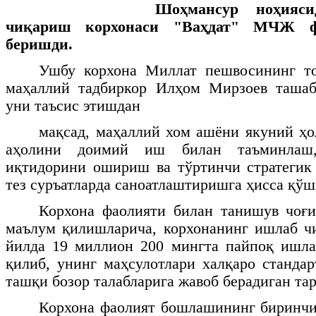
Шоҳмансур ноҳияс
чиқариш корхонаси "Ваҳдат" МЧЖ ф
беришди.
Ушбу корхона Миллат пешвосининг т
маҳаллий тадбиркор Илҳом Мирзоев ташаб
уни таъсис этишдан
мақсад, маҳаллий хом ашёни якуний ҳо
аҳолини доимий иш билан таъминлаш,
иқтидорини ошириш ва тўртинчи стратегик
тез суръатларда саноатлаштиришга ҳисса қўш
Корхона фаолияти билан танишув чоғи
маълум қилишларича, корхонанинг ишлаб ч
йилда 19 миллион 200 мингта пайпоқ ишл
қилиб, унинг маҳсулотлари халқаро стандар
ташқи бозор талабларига жавоб берадиган тар
Корхона фаолият бошлашининг биринчи