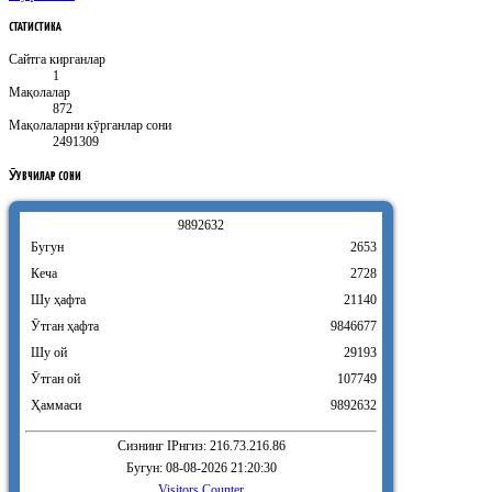
СТАТИСТИКА
Сайтга кирганлар
1
Мақолалар
872
Мақолаларни кӯрганлар сони
2491309
ӮҚУВЧИЛАР
СОНИ
9
8
9
2
6
3
2
Бугун
2653
Кеча
2728
Шу ҳафта
21140
Ӯтган ҳафта
9846677
Шу ой
29193
Ӯтган ой
107749
Ҳаммаси
9892632
Сизнинг IPнгиз: 216.73.216.86
Бугун: 08-08-2026 21:20:30
Visitors Counter