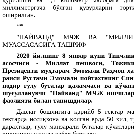
миллиметргача бўлган қувурларни тор
оширилган.
**
"ПАЙВАНД" МЧЖ ВА "МИЛЛИ
МУАССАСАСИГА ТАШРИФ
2020 йилнинг 8 январ куни Тинчли
асосчиси - Миллат пешвоси, Тожики
Президенти муҳтарам Эмомали Раҳмон ҳ
раиси Рустами Эмомали пойтахтнинг Сино
нодир гулу буталар қаламчаси ва кўча
шуғулланувчи "Пайванд" МЧЖ ишчилари
фаолияти билан танишдилар.
Давлат бошлиғига қарийб 5 гектар ма
гектарда иссиқхона ва қолган ерда 50 хил, 
дарахтлар, гулу манзарали буталар кўчатла
қилиниши ҳақида хабар берилди.