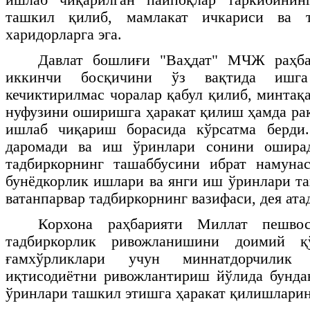
ташкил қилиб, мамлакат ичкариси ва 
харидорларга эга.
Давлат бошлиғи "Ваҳдат" МЧЖ раҳба
иккинчи босқичини ўз вақтида ишг
кечиктирилмас чоралар қабул қилиб, минтақ
нуфузини оширишга ҳаракат қилиш ҳамда ра
ишлаб чиқариш борасида кўрсатма берди
даромади ва иш ўринлари сонини ошира
тадбиркорнинг ташаббусини ибрат намунас
бунёдкорлик ишлари ва янги иш ўринлари т
ватанпарвар тадбиркорнинг вазифаси, дея ата
Корхона раҳбарияти Миллат пешво
тадбиркорлик ривожланишини доимий қў
ғамхўрликлари учун миннатдорчилик
иқтисодиётни ривожлантириш йўлида бунда
ўринлари ташкил этишга ҳаракат қилишлари