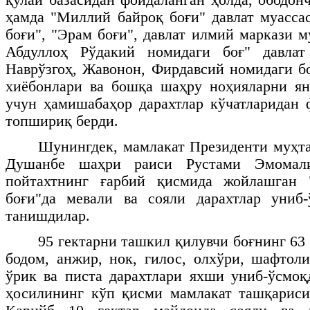
ҳамда "Миллий байроқ боғи" давлат муасса
боғи", "Эрам боғи", давлат илмий маркази м
Абдуллоҳ Рўдакий номидаги боғ" давлат
Наврўзгоҳ, Жавонон, Фирдавсий номидаги бо
хиёбонлари ва бошқа шаҳру ноҳияларни я
учун ҳамишабаҳор дарахтлар кўчатларидан
топшириқ берди.
Шунингдек, мамлакат Президенти муҳт
Душанбе шаҳри раиси Рустами Эмомали
пойтахтнинг ғарбий қисмида жойлашган 
боғи"да мевали ва сояли дарахтлар униб
танишдилар.
95 гектарни ташкил қилувчи боғнинг 63 
бодом, анжир, нок, гилос, олхўри, шафтоли
ўрик ва писта дарахтлари яхши униб-ўсмоқ
ҳосилининг кўп қисми мамлакат ташқариси