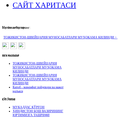
САЙТ ХАРИТАСИ
Муҳим хабарлар :
Биз билан боғланинг:
ТОЖИКИСТОН-ШВЕЙЦАРИЯ МУНОСАБАТЛАРИ МУҲОКАМА ҚИЛИНДИ >
ЯНГИ
МАҚОЛАЛАР
ТОЖИКИСТОН-ШВЕЙЦАРИЯ
МУНОСАБАТЛАРИ МУҲОКАМА
ҚИЛИНДИ
ТОЖИКИСТОН-ШВЕЙЦАРИЯ
МУНОСАБАТЛАРИ МУҲОКАМА
ҚИЛИНДИ
Китоб - маърифат пойдевори ва нажот
қалъаси
КӮП
ӮҚИЛГАН
МУҚАДДАС ҚЎРҒОН
ҲИНДИСТОН БОШ ВАЗИРИНИНГ
ЮРТИМИЗГА ТАШРИФИ