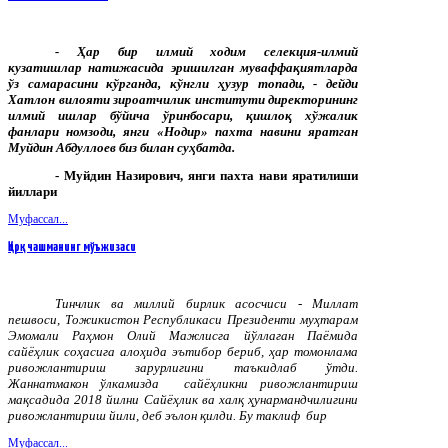
-
Ҳар
бир
илмий
ходим
селекция
-
илмий
кузатишлар
натижасида
эришилган
муваффақиятларда
ўз
самарасини
кўрганда
,
кўнгли
ҳузур
топади
, -
дейди
Хатлон
вилояти
зироатчилик
институти
директорининг
илмий
ишлар
бўйича
ўринбосари
,
қишлоқ
хўжалик
фанлари
номзоди
,
янги
«
Нодир
»
пахта
навини
яратган
Муйдин
Абдуллоев
биз
билан
суҳбатда
.
- Муйдин Назирович, янги пахта нави яратилиши
йиллари
Муфассал...
Қирқ чашманинг мўъжизаси
Тинчлик ва миллий бирлик асосчиси - Миллат
пешвоси, Тожикистон Республикаси Президенти муҳтарам
Эмомали Раҳмон Олий Мажлисга йўллаган Паёмида
сайёҳлик соҳасига алоҳида эътибор бериб, ҳар томонлама
ривожлантириш зарурлигини таъкидлаб ўтди.
Жаннатмакон ўлкамизда сайёҳликни ривожлантириш
мақсадида 2018 йилни Сайёҳлик ва халқ ҳунармандчилигини
ривожлантириш йили, деб эълон қилди. Бу таклиф бир
Муфассал...