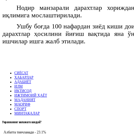
Нодир манзарали дарахтлар хорижда
иқлимига мослаштирилади.
Ушбу боғда 100 нафардан зиёд киши до
дарахтлар ҳосилини йиғиш вақтида яна ў
ишчилар ишга жалб этилади.
СИЁСАТ
ХАБАРЛАР
АДАБИЁТ
ИЛМ
ИҚТИСОД
ИЖТИМОИЙ ҲАЁТ
МАДАНИЯТ
МАОРИФ
СПОРТ
МИНТАҚАЛАР
Украинанинг
келажаги кандай?
Албатта тинчланади - 23.1%