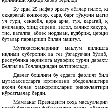
Бу ерда 25 нафар эркагу аёллар гилос, к
оққарағай конколор, сарв, барг тўкувчи магн
уч тури, секвойя, қора арча, туя, қарағай, қ
амиландр, ҳинд сирени, зелол, саликс хакуро,
тис, каталпа, абиес нордман, вудбриж, церцис
буталар парвариши билан машғул.
Мутахассисларнинг маълум қилишла
иқлими субтропик ва тез ўзгарувчан бўлиб,
республика иқлимига мувофиқ турли дарахтл
Белгия ва Голландиядан келтирилади.
Давлат бошлиғи бу ердаги фаолият бил
мутахассисларга юртимизни ободонлаштир
аҳоли билан ҳамкорликларни ривожлантир
кўрсатмалар берди.
Мамлакат Президенти соҳа масъуллариг
қулай базасидан фойдаланган ҳолда, ободо