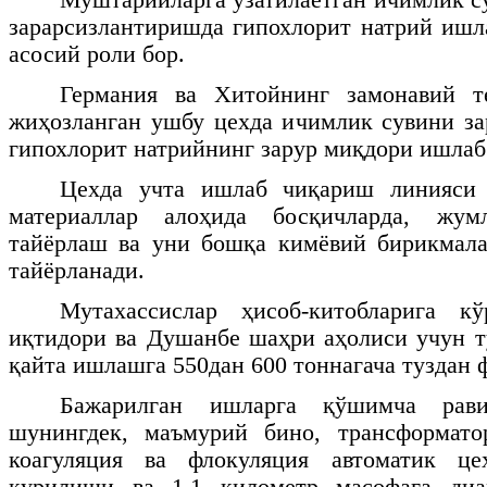
зарарсизлантиришда гипохлорит натрий иш
асосий роли бор.
Германия ва Хитойнинг замонавий т
жиҳозланган ушбу цехда ичимлик сувини з
гипохлорит натрийнинг зарур миқдори ишлаб
Цехда учта ишлаб чиқариш линияси 
материаллар алоҳида босқичларда, жум
тайёрлаш ва уни бошқа кимёвий бирикмала
тайёрланади.
Мутахассислар ҳисоб-китобларига к
иқтидори ва Душанбе шаҳри аҳолиси учун 
қайта ишлашга 550дан 600 тоннагача туздан 
Бажарилган ишларга қўшимча рав
шунингдек, маъмурий бино, трансформато
коагуляция ва флокуляция автоматик це
қурилиши ва 1,1 километр масофага диа