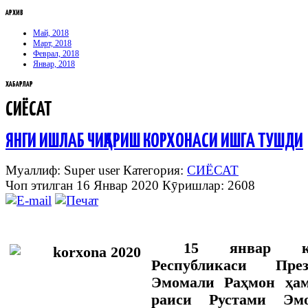
АРХИВ
Май, 2018
Март, 2018
Феврал, 2018
Январ, 2018
ХАБАРЛАР
СИЁСАТ
ЯНГИ ИШЛАБ ЧИҚАРИШ КОРХОНАСИ ИШГА ТУШДИ
Муаллиф: Super user
Категория:
СИЁСАТ
Чоп этилган 16 Январ 2020
Кӯришлар: 2608
15 январ ку
Республикаси Пре
Эмомали Раҳмон ҳа
раиси Рустами Эмо