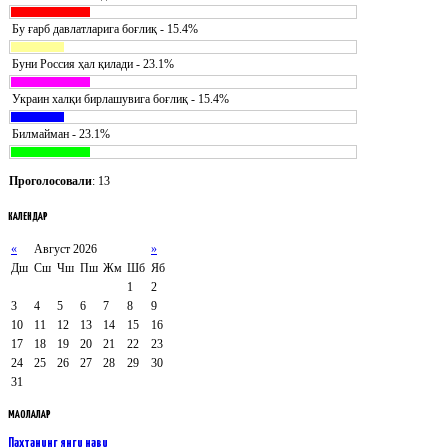
Бу ғарб давлатларига боғлиқ - 15.4%
Буни Россия ҳал қилади - 23.1%
Украин халқи бирлашувига боғлиқ - 15.4%
Билмайман - 23.1%
Проголосовали
: 13
КАЛЕНДАР
«
Август 2026
»
Дш
Сш
Чш
Пш
Жм
Шб
Яб
1
2
3
4
5
6
7
8
9
10
11
12
13
14
15
16
17
18
19
20
21
22
23
24
25
26
27
28
29
30
31
МАҚОЛАЛАР
Пахтанинг янги нави