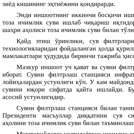
зиёд кишининг эҳтиёжини қондирарди.
Энди иншоотнинг иккинчи босқичи иш
тоза ичимлик суви ишлаб чиқариш иқтид
шаҳри аҳолиси тоза ичимлик суви билан тўл
Қайд этиш ўринлики, сув филтрлари
технологияларидан фойдаланган ҳолда қурил
мамлакатлари ҳудудида биринчи тажриба ҳис
Мазкур иншоот уч қават ва сувни филт
иборат. Сувни филтрлаш станцияси инфра
лойиҳалардан устунлиги кўп. У кам майдон
сувини юқори сифатда қайта ишлайди. Б
асосий устунлигидир.
Сувни филтрлаш станцияси билан тани
Президенти масъуллар диққатини сув 
аҳолини тоза ичимлик суви билан таъминлашг
Муштарийларга узатилаётган ичимлик с