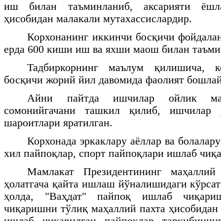
иш билан таъминланиб, аксарияти ёшл
ҳисобидан малакали мутахассислардир.
Корхонанинг иккинчи босқичи фойдала
ерда 600 киши иш ва яхши маош билан таъм
Тадбиркорнинг маълум қилишича, к
босқичи жорий йил давомида фаолият бошлай
Айни пайтда ишчилар ойлик ма
сомонийгачани ташкил қилиб, ишчилар
шароитлари яратилган.
Корхонада эркаклару аёллар ва болалар
хил пайпоқлар, спорт пайпоқлари ишлаб чиқ
Мамлакат Президентининг маҳалли
ҳолатгача қайта ишлаш йўналишидаги кўрсат
ҳолда, "Ваҳдат" пайпоқ ишлаб чиқари
чиқаришни тўлиқ маҳаллий пахта ҳисобидан 
ишлаб чиқарилган пайпоқлар таркибинин