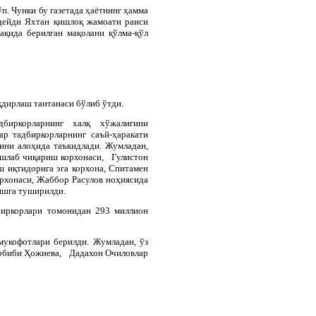
п. Чунки бу газетада ҳаётнинг ҳамма
 дейди Яхтан қишлоқ жамоати раиси
қида берилган мақолани қўлма-қўл
қдирлаш тантанаси бўлиб ўтди.
биркорларнинг халқ хўжалигини
р тадбиркорларнинг саъй-ҳаракати
ини алоҳида таъкидлади. Жумладан,
шлаб чиқариш корхонаси, Гулистон
 иқтидорига эга корхона, Спитамен
рхонаси, Жаббор Расулов ноҳиясида
ишга туширилди.
дбиркорлари томонидан 293 миллион
мукофотлари берилди. Жумладан, ўз
рбиби Ҳожиева, Дадахон Очиловлар