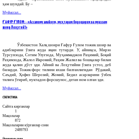
ҳам шундай. Бу –
Муфассал...
ҒАФУР ҒУЛОМ: - «Ассалому алайкум, муҳтарам биродарим ва муаззам
шоир Лоҳутий!»
Ўзбекистон Халқ шоири Ғафур Ғулом тожик шоир ва
адибларини ўзига жуда яқин тутарди. У, айниқса, Мирзо
Турсунзода, Сотим Улуғзода, Муҳаммаджон Раҳимий, Боқий
Раҳимзода, Жалол Икромий, Раҳим Жалил ва бошқалар билан
жуда қалин дўст эди. Айний ва Лоҳутийни ўзига устоз, деб
биларди. Тожик-форс тилини яхши билганлигидан Рўдакий,
Саъдий, Ҳофиз Шерозий, Жомий, Бедил асарларини ўзбек
тилига ўгириб, нуктадон форсшунос, деган ном олган эди.
Муфассал...
СТАТИСТИКА
Сайтга кирганлар
1
Мақолалар
872
Мақолаларни кӯрганлар сони
2489793