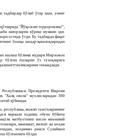
и тадбирлар бўлиб ўтар экан, унинг
қўлларида "Йўқолсин террорчилик!",
 каби шиорларни кўриш мумкин эди.
иори остида ўтди. Бу тадбирда фақат
ятнинг бошқа шаҳар-қишлоқларидан
илан ишлаш бўлими мудири Мирзожон
ор бўлган ёшларни ўз тузоқларига
даланаётганликларини таъкидлади.
он Республикаси Президенти Ижроия
к "Халқ овози" мухлисларидан 300
яратиб қўйишди.
, республика, вилоят газеталарининг
аси маркази ходими, обуна бўйича
вақтли матбуотнинг инсон маънавий
анлари, мамлакат, вилоят ва ноҳия
инчидан, ноҳиямиз раиси Сулаймон
ош бўлганлиги бўлди.