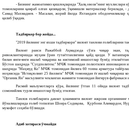
- Бизнинг жамоатимиз қишлоқларида "Халқ овози"нинг мухлислари кў
томонларини қамраб олган қизиқарли, ўқимишли материаллар берилади, -
Самад Махмадиев. - Масалан, жорий йилда Яхтандаги ободончиликлар ҳа
қилиб ўқидик.
Тадбиркор бор жойда...
"2019 йилнинг энг яхши тадбиркори" вилоят танлови ғолибларини та
Вилоят раиси Ражаббой Аҳмадзода сўзга чиқар экан, тад
ривожлантиришда муҳим ўрин тутаётганлигини қайд қилди. У ватанпарва
билан янги-янги ишлаб чиқариш ва ижтимоий иншоотлар бунёд этилаётган
Бўстон шаҳрида "Суғдполитекс" МЧЖ томонидан полиэтилен инновацион и
шаҳрида "Маҳмуд Ко" МЧЖ томонидан йилига 60 тонна арматура тайёрлаш
ноҳиясида "Истиқлолият 25 йиллиги" МЧЖ томонидан ёғ ишлаб чиқариш ко
"Органик Ян" масъулияти чекланган жамияти томонидан йигирув фабрикаси 
Расмий маълумотларга кўра, йилнинг ўтган 11 ойида вилоят та
сомонийлик турли иншоотлар бунёд этилган.
Танлов ғолибларига давлат ҳокимияти вилоят ижроия органининг 
йўналишларида ғолиб топилган Шоира Содиқова, Қурбони Алимардон, Ну
мукофот соҳиби бўлишди.
Адиб хотираси ўчмайди