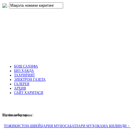
нглар
.
БОШ САҲИФА
БИЗ ҲАҚДА
ТАҲРИРИЯТ
ЭЛЕКТРОН ГАЗЕТА
ГАЛЕРЕЯ
АРХИВ
САЙТ ХАРИТАСИ
Муҳим хабарлар :
Биз билан боғланинг:
ТОЖИКИСТОН-ШВЕЙЦАРИЯ МУНОСАБАТЛАРИ МУҲОКАМА ҚИЛИНДИ >