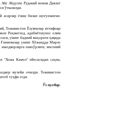
 Абу Абдулло Рудакий номли Давлат
си ўтказилди.
 асарлар ёзиш билан шуғулланган.
мий, Тожикистон Ёзувчилар иттифоқи
жон Раҳматзод, адабиётшунос олим
саси, унинг бадиий маҳорати ҳақида
 Ғаниевалар унинг Хўжандда Мирзо
 ижодкорларга ғамхўрлиги, инсоний
н "Хожа Камол" пйесасидан саҳна,
одкор музейи очилди. Тожикистон
итоб туҳфа этди.
Ўз мухбир.