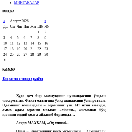
МИНТАҚАЛАР
КАЛЕНДАР
«
Август 2026
»
Дш
Сш
Чш
Пш
Жм
Шб
Яб
1
2
3
4
5
6
7
8
9
10
11
12
13
14
15
16
17
18
19
20
21
22
23
24
25
26
27
28
29
30
31
МАҚОЛАЛАР
Жаҳолатнинг жоҳил дунёси
Худо ҳеч бир махлуқнинг кушандасини ўзидан
чиқармаган. Фақат одамгина ўз кушандасини ўзи яратади.
Одамнинг кушандаси – одамнинг ўзи. Ит итни емайди,
аммо одам одамни маънан «ейиши», жисмонан йўқ
қилиши оддий ҳолга айланиб бормоқда…
Асқар МАҲКАМ, «Оқ китоб».
Одам – Яратганнинг ноёб мўъжизаси…
Ҳақиқатдан