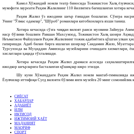
Камол Хўжандий номли театр биносида Тожикистон Халқ ёзувчиси,
мукофоти лауреати Раҳим Жалилнинг 110 йиллигига бағишланган хотира кеча
Раҳим Жалил ўз ижодини шеър ёзишдан бошлаган. Сўнгра насрий
Унинг "Ўлмас одамлар", "Шўроб" романлари китобхонларга яхши таниш.
Хотира кечасида сўзга чиққан вилоят раиси муовини Зайнура Ази
наср бўлими бошлиғи Равшан Махсумзод, Тожикистон Халқ шоири Аҳмад
Неъматжон Файзуллаев Раҳим Жалилнинг тожик адабиётига қўшган улкан ҳис
гапиришди. Адиб билан бирга ишлаган шоирлар Саидамин Жило, Муаттара
Турсунзода ва Муҳиддин Аминзода музейларини очишдаги хизматлари, ёш
хислатлари ҳақида тўхталишди.
Хотира кечасида Раҳим Жалил драмаси асосида саҳналаштирилга
ижодкор шеърларига басталанган қўшиқлар ижро этилди.
Шу куни Хўжанддаги Раҳим Жалил номли мактаб-гимназияда иж
Ёзувчилар иттифоқи Суғд вилояти бўлими янги музейга 20 минг сомонийлик к
СИЁСАТ
ХАБАРЛАР
АДАБИЁТ
ИЛМ
ИҚТИСОД
ИЖТИМОИЙ ҲАЁТ
МАДАНИЯТ
МАОРИФ
СПОРТ