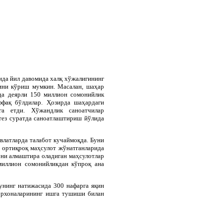
ида йил давомида халқ хўжалигининг
ини кўриш мумкин. Масалан, шаҳар
нда деярли 150 миллион сомонийлик
ффақ бўлдилар. Ҳозирда шаҳардаги
ага етди. Хўжандлик саноатчилар
тез суратда саноатлаштириш йўлида
влатларда талабот кучаймоқда. Буни
 ортиқроқ маҳсулот жўнатганларида
ни алмаштира оладиган маҳсулотлар
миллион сомонийликдан кўпроқ ана
унинг натижасида 300 нафарга яқин
корхоналарининг ишга тушиши билан