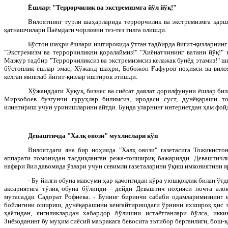
Ёшлар: "Террорчилик ва экстремизмга йўл йўқ!"
Вилоятнинг турли шаҳарларида террорчилик ва экстремизмга қарш
қатнашчилари Паёмдаги чорловни тез-тез тилга олишди.
Бўстон шаҳри ёшлари иштирокида ўтган тадбирда йигит-қизларнинг 
"Экстремизм ва террорчиликни қоралаймиз!" "Хиёнатчининг ватани йўқ!"
Мазкур тадбир "Террорчиликсиз ва экстремизмсиз келажак бунёд этамиз!" ш
бўстонлик ёшлар эмас, Хўжанд шаҳри, Бобожон Ғафуров ноҳияси ва вило
келган минглаб йигит-қизлар иштирок этишди.
Хўжанддаги Ҳуқуқ, бизнес ва сиёсат давлат дорилфунуни ёшлар б
Мирзобоев бузғунчи гуруҳлар билимсиз, иродаси суст, дунёқараши т
илинтириш учун уринишларини айтди. Бунда уларнинг интернетдан ҳам фой
Деваштичда "Халқ овози" мухлислари кўп
Вилоятдаги яна бир ноҳияда "Халқ овози" газетасига Тожикист
аппарати томонидан тасдиқланган режа-топшириқ бажарилди. Деваштичли
нафари йил давомида ўзлари учун севимли газеталарини ўқиш имкониятини 
- Бу йилги обуна мавсуми ҳар қачонгидан кўра уюшқоқлик билан ўтди
аксариятига тўлиқ обуна бўлинди - дейди Деваштич ноҳияси почта алоқ
мутасадди Садорат Рофиева. - Бунинг биринчи сабаби одамларимизнинг 
бойлигини ошириш, дунёқарашини кенгайтиришдаги ўрнини яхшироқ ҳис этг
ҳаётидан, янгиликлардан хабардор бўлишни истаётганлари бўлса, икк
Зиёзоданинг бу муҳим сиёсий маъракага бевосита эътибор берганлиги, бош-қ