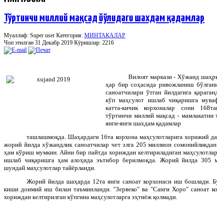
Тўртинчи миллий мақсад йўлидаги шахдам қадамлар
Муаллиф: Super user
Категория:
МИНТАҚАЛАР
Чоп этилган 31 Декабр 2019
Кӯришлар: 2216
Вилоят маркази - Хўжанд шаҳр
ҳар бир соҳасида ривожланиш бўлган
саноатчилари ўтган йилдагига қарага
кўп маҳсулот ишлаб чиқаришга мува
катта-кичик корхоналар сони 168т
тўртинчи миллий мақсад - мамлакатни 
янги-янги шахдам қадамлар
ташлашмоқда. Шаҳардаги 16та корхона маҳсулотларига хорижий да
жорий йилда хўжандлик саноатчилар чет элга 205 миллион сомонийликдан
ҳам кўриш мумкин. Айни бир пайтда хориждан келтириладиган маҳсулотлар
ишлаб чиқаришга ҳам алоҳида эътибор берилмоқда. Жорий йилда 305 
шундай маҳсулотлар тайёрланди.
Жорий йилда шаҳарда 12та янги саноат корхонаси иш бошлади. Б
киши доимий иш билан таъминланди. "Зервеко" ва "Санги Хоро" саноат 
хориждан келтирилган кўпгина маҳсулотларга эҳтиёж қолмади.