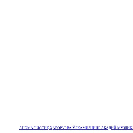
АНОМАЛ ИССИҚ ҲАРОРАТ ВА ЎЛКАМИЗНИНГ АБАДИЙ МУЗЛИК