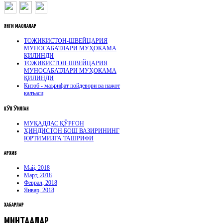
ЯНГИ
МАҚОЛАЛАР
ТОЖИКИСТОН-ШВЕЙЦАРИЯ
МУНОСАБАТЛАРИ МУҲОКАМА
ҚИЛИНДИ
ТОЖИКИСТОН-ШВЕЙЦАРИЯ
МУНОСАБАТЛАРИ МУҲОКАМА
ҚИЛИНДИ
Китоб - маърифат пойдевори ва нажот
қалъаси
КӮП
ӮҚИЛГАН
МУҚАДДАС ҚЎРҒОН
ҲИНДИСТОН БОШ ВАЗИРИНИНГ
ЮРТИМИЗГА ТАШРИФИ
АРХИВ
Май, 2018
Март, 2018
Феврал, 2018
Январ, 2018
ХАБАРЛАР
МИНТАҚАЛАР