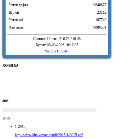
Ӯтган ҳафта
9846677
Шу ой
23112
Ӯтган ой
107749
Ҳаммаси
9886551
Сизнинг IPнгиз: 216.73.216.48
Бугун: 06-08-2026 18:17:05
Visitors Counter
ҲАМКОРЛАР
2015
2015
1-2015
http://www.khalkovozi.tj/pdf/2015/1-2015.pdf