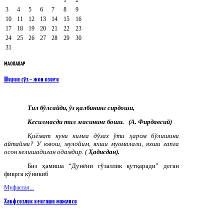
3
4
5
6
7
8
9
10
11
12
13
14
15
16
17
18
19
20
21
22
23
24
25
26
27
28
29
30
31
МАҚОЛАЛАР
Ширин сўз – жон озиғи
Тил бўлсайди, ўз қалбининг сирдоши,
Кесилмасди тил эгасининг боши. (
А. Фирдавсий)
Қиёмат куни кимга дўзах ўти ҳаром бўлишини
айтайми? У ювош, мулойим, яхши муомалали, яхши гапга
осон келишадиган одамдир. (
Ҳадисдан).
Биз ҳамиша “Дунёни гўзаллик қутқаради” деган
фикрга кўникиб
Муфассал...
Хавфсизлик кенгаши мажлиси