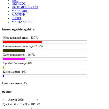
ИҚТИСОД
ИЖТИМОИЙ ҲАЁТ
МАДАНИЯТ
МАОРИФ
СПОРТ
МИНТАҚАЛАР
Тожикистонда
ӯзбек адабиёти:
Жуда тараққий этган - 46.7%
Ривожланиш остонасида - 26.7%
Суст ривожланган - 26.7%
Сусайиб бормоқда - 0%
Қизиқмайман - 0%
Проголосовали
: 15
КАЛЕНДАР
«
Август 2026
»
Дш
Сш
Чш
Пш
Жм
Шб
Яб
1
2