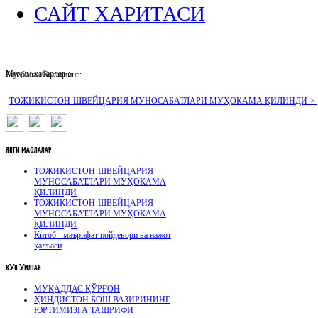
САЙТ ХАРИТАСИ
Муҳим хабарлар :
Биз билан боғланинг:
ТОЖИКИСТОН-ШВЕЙЦАРИЯ МУНОСАБАТЛАРИ МУҲОКАМА ҚИЛИНДИ >
ЯНГИ
МАҚОЛАЛАР
ТОЖИКИСТОН-ШВЕЙЦАРИЯ
МУНОСАБАТЛАРИ МУҲОКАМА
ҚИЛИНДИ
ТОЖИКИСТОН-ШВЕЙЦАРИЯ
МУНОСАБАТЛАРИ МУҲОКАМА
ҚИЛИНДИ
Китоб - маърифат пойдевори ва нажот
қалъаси
КӮП
ӮҚИЛГАН
МУҚАДДАС ҚЎРҒОН
ҲИНДИСТОН БОШ ВАЗИРИНИНГ
ЮРТИМИЗГА ТАШРИФИ