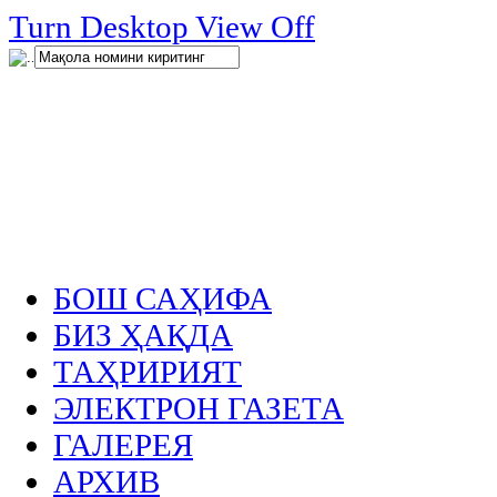
нглар
Turn Desktop View Off
.
БОШ САҲИФА
БИЗ ҲАҚДА
ТАҲРИРИЯТ
ЭЛЕКТРОН ГАЗЕТА
ГАЛЕРЕЯ
АРХИВ