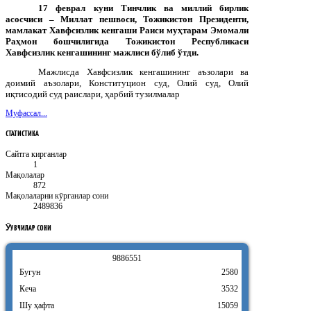
17 феврал куни Тинчлик ва миллий бирлик
асосчиси – Миллат пешвоси, Тожикистон Президенти,
мамлакат Хавфсизлик кенгаши Раиси муҳтарам Эмомали
Раҳмон бошчилигида Тожикистон Республикаси
Хавфсизлик кенгашининг мажлиси бўлиб ўтди.
Мажлисда Хавфсизлик кенгашининг аъзолари ва
доимий аъзолари, Конституцион суд, Олий суд, Олий
иқтисодий суд раислари, ҳарбий тузилмалар
Муфассал...
СТАТИСТИКА
Сайтга кирганлар
1
Мақолалар
872
Мақолаларни кӯрганлар сони
2489836
ӮҚУВЧИЛАР
СОНИ
9
8
8
6
5
5
1
Бугун
2580
Кеча
3532
Шу ҳафта
15059