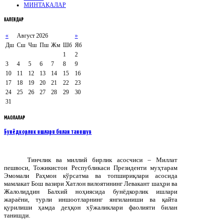
МИНТАҚАЛАР
КАЛЕНДАР
«
Август 2026
»
Дш
Сш
Чш
Пш
Жм
Шб
Яб
1
2
3
4
5
6
7
8
9
10
11
12
13
14
15
16
17
18
19
20
21
22
23
24
25
26
27
28
29
30
31
МАҚОЛАЛАР
Бунёдкорлик ишлари билан танишув
Тинчлик ва миллий бирлик асосчиси – Миллат
пешвоси, Тожикистон Республикаси Президенти муҳтарам
Эмомали Раҳмон кўрсатма ва топшириқлари асосида
мамлакат Бош вазири Хатлон вилоятининг Левакант шаҳри ва
Жалолиддин Балхий ноҳиясида бунёдкорлик ишлари
жараёни, турли иншоотларнинг янгиланиши ва қайта
қурилиши ҳамда деҳқон хўжаликлари фаолияти билан
танишди.