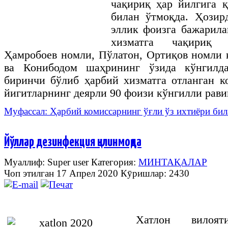
чақириқ
ҳар
йилгига
қ
билан
ўтмоқда
.
Ҳозир
эллик фоизга бажарила
хизматга чақириқ 
Ҳамробоев номли, Пўлатон, Ортиқов номли
ва Конибодом шаҳрининг ўзида кўнгилда
биринчи бўлиб ҳарбий хизматга отланган 
йигитларнинг деярли 90 фоизи кўнгилли рав
Муфассал: Ҳарбий комиссарнинг ўғли ўз ихтиёри бил
Йўллар дезинфекция қилинмоқда
Муаллиф: Super user
Категория:
МИНТАҚАЛАР
Чоп этилган 17 Апрел 2020
Кӯришлар: 2430
Хатлон вилоя