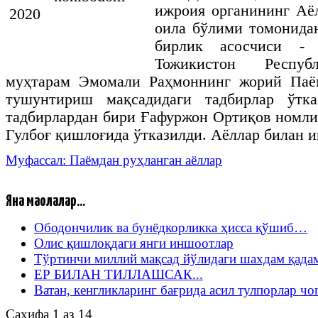
ижроия
органининг
Аё
оила
бўлими
томонида
бирлик
асосчиси
Тожикистон
Респуб
муҳтарам
Эмомали
Раҳмоннинг
жорий
Паё
тушунтириш
мақсадидаги
тадбирлар
ўтк
тадбирлардан бири Ғафуржон Ортиқов номл
Гулбоғ қишлоғида ўтказилди. Аёллар билан 
Муфассал: Паёмдан руҳланган аёллар
Яна мақолалар...
Ободончилик ва бунёдкорликка ҳисса қўшиб…
Олис қишлоқдаги янги иншоотлар
Тўртинчи миллий мақсад йўлидаги шахдам қада
ЕР БИЛАН ТИЛЛАШСАК...
Ватан, кенгликларинг бағрида асил тулпорлар чо
Саҳифа 1 аз 14