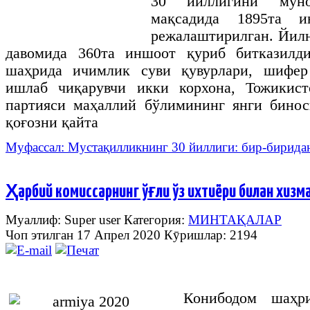
30 йиллигини мун
мақсадида 1895та 
режалаштирилган. Йилн
давомида 360та иншоот қуриб битказилд
шаҳрида ичимлик суви қувурлари, шифер
ишлаб чиқарувчи икки корхона, Тожикис
партияси маҳаллий бўлимининг янги бинос
қоғозни қайта
Муфассал: Мустақилликнинг 30 йиллиги: бир-бирида
Ҳарбий комиссарнинг ўғли ўз ихтиёри билан хизм
Муаллиф: Super user
Категория:
МИНТАҚАЛАР
Чоп этилган 17 Апрел 2020
Кӯришлар: 2194
Конибодом
шаҳр