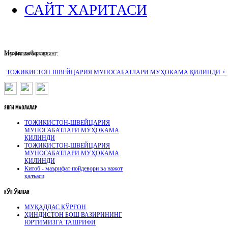
САЙТ ХАРИТАСИ
Муҳим хабарлар :
Биз билан боғланинг:
ТОЖИКИСТОН-ШВЕЙЦАРИЯ МУНОСАБАТЛАРИ МУҲОКАМА ҚИЛИНДИ >
ЯНГИ
МАҚОЛАЛАР
ТОЖИКИСТОН-ШВЕЙЦАРИЯ
МУНОСАБАТЛАРИ МУҲОКАМА
ҚИЛИНДИ
ТОЖИКИСТОН-ШВЕЙЦАРИЯ
МУНОСАБАТЛАРИ МУҲОКАМА
ҚИЛИНДИ
Китоб - маърифат пойдевори ва нажот
қалъаси
КӮП
ӮҚИЛГАН
МУҚАДДАС ҚЎРҒОН
ҲИНДИСТОН БОШ ВАЗИРИНИНГ
ЮРТИМИЗГА ТАШРИФИ