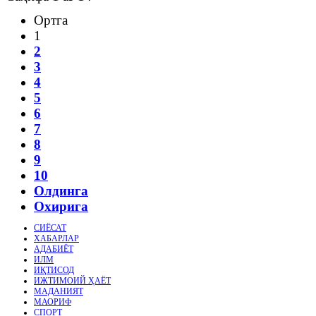
Ортга
1
2
3
4
5
6
7
8
9
10
Олдинга
Охирига
СИЁСАТ
ХАБАРЛАР
АДАБИЁТ
ИЛМ
ИҚТИСОД
ИЖТИМОИЙ ҲАЁТ
МАДАНИЯТ
МАОРИФ
СПОРТ