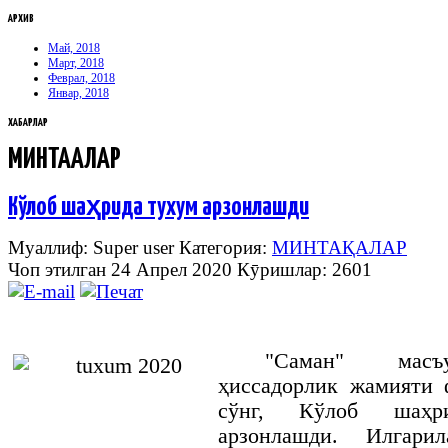
АРХИВ
Май, 2018
Март, 2018
Феврал, 2018
Январ, 2018
ХАБАРЛАР
МИНТАҚАЛАР
Кўлоб шаҳрида тухум арзонлашди
Муаллиф: Super user
Категория:
МИНТАҚАЛАР
Чоп этилган 24 Апрел 2020
Кӯришлар: 2601
"Саман" масъу
ҳиссадорлик жамияти 
сўнг, Кўлоб шаҳр
арзонлашди. Илгари