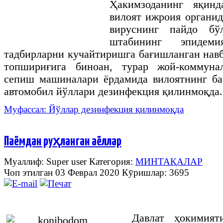
Ҳакимзоданинг яқинд
вилоят ижроия органид
вируснинг пайдо б
штабининг эпидем
тадбирларни кучайтиришга бағишланган нав
топшириғига биноан, турар жой-коммуна
сепиш машиналари ёрдамида вилоятнинг ба
автомобил йўллари дезинфекция қилинмоқда.
Муфассал: Йўллар дезинфекция қилинмоқда
Паёмдан руҳланган аёллар
Муаллиф: Super user
Категория:
МИНТАҚАЛАР
Чоп этилган 03 Феврал 2020
Кӯришлар: 3695
Давлат
ҳокимият