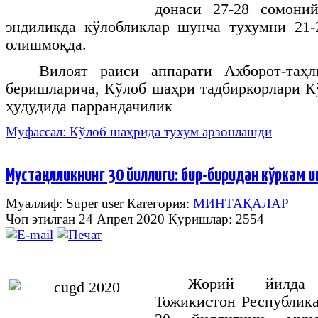
донаси 27-28 сомоний
эндиликда кўлобликлар шунча тухумни 21-
олишмоқда.
Вилоят раиси аппарати Ахборот-таҳ
беришларича, Кўлоб шаҳри тадбиркорлари 
ҳудудида паррандачилик
Муфассал: Кўлоб шаҳрида тухум арзонлашди
Мустақилликнинг 30 йиллиги: бир-биридан кўркам 
Муаллиф: Super user
Категория:
МИНТАҚАЛАР
Чоп этилган 24 Апрел 2020
Кӯришлар: 2554
Жорий йилда 
Тожикистон Республик