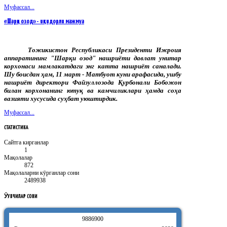
Муфассал...
«Шарқи озод» - иқтидорли мажмуа
Тожикистон Республикаси Президенти Ижроия
аппаратининг "Шарқи озод" нашриёти давлат унитар
корхонаси мамлакатдаги энг катта нашриёт саналади.
Шу боисдан ҳам, 11 март - Матбуот куни арафасида, ушбу
нашриёт директори Файзуллозода Қурбонали Бобожон
билан корхонанинг ютуқ ва камчиликлари ҳамда соҳа
вазияти хусусида суҳбат уюштирдик.
Муфассал...
СТАТИСТИКА
Сайтга кирганлар
1
Мақолалар
872
Мақолаларни кӯрганлар сони
2489938
ӮҚУВЧИЛАР
СОНИ
9
8
8
6
9
0
0