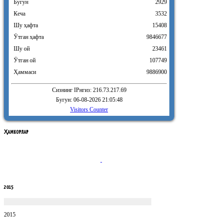
Бугун
2929
Кеча
3532
Шу ҳафта
15408
Ӯтган ҳафта
9846677
Шу ой
23461
Ӯтган ой
107749
Ҳаммаси
9886900
Сизнинг IPнгиз: 216.73.217.69
Бугун: 06-08-2026 21:05:48
Visitors Counter
ҲАМКОРЛАР
2015
2015