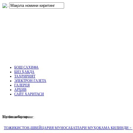
нглар
.
БОШ САҲИФА
БИЗ ҲАҚДА
ТАҲРИРИЯТ
ЭЛЕКТРОН ГАЗЕТА
ГАЛЕРЕЯ
АРХИВ
САЙТ ХАРИТАСИ
Муҳим хабарлар :
Биз билан боғланинг:
ТОЖИКИСТОН-ШВЕЙЦАРИЯ МУНОСАБАТЛАРИ МУҲОКАМА ҚИЛИНДИ >