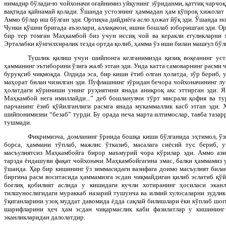
нимадир бўлади-ю чойхоначи оғайнимиз уйқунинг зўриданми, қаттиқ чарчоқд
вақтида қайнамай қолади. Ўшанда устознинг ҳаммадан ҳам кўпроқ хижолат б
Аммо бўлар иш бўлган эди. Ортиқча дийдиёга асло ҳожат йўқ эди. Ўшанда н
Чунки қўшни бригада аъзолари, аллақачон, ишни бошлаб юборишган эди. Ора
бир тер томган Маҳкамбой биз учун иссиқ чой ва керакли егуликларни 
Эрталабки кўнгилхиралик тезда ортда қолиб, ҳамма ўз иши билан машғул бўлг
Тушлик қилиш учун шийпонга келганимизда қизиқ воқеанинг уст
ҳамманинг эътиборини ўзига жалб этган эди. Унда катта самоварнинг расми ч
буруқсиб чиқмоқда. Олдида эса, бир киши ётиб олган ҳолатда, зўр бериб, 
маҳорат билан чизилган эди. Пуфлашнинг зўридан бечора чойхоначининг л
ҳолатдаги кўриниши унинг руҳиятини янада аниқроқ акс эттирган эди. Я
Маҳкамбой нега имиллайди...” деб бошланувчи тўрт мисрали қофия ва т
парчанинг ёзиб қўйилганлиги расмга янада мукаммаллик касб этган эди. 
шийпонимизни “безаб” турди. Бу орада неча марта илтимослар, тавба тазарр
тушмади.
Фикримизча, домланинг ўрнида бошқа киши бўлганида эҳтимол, ўзг
борса, ҳаммани тўплаб, мажлис ўтказиб, масалага сиёсий тус бериб, у
масъулиятсиз Маҳкамбойга бирор маъмурий чора кўрилар эди. Аммо азиз
тарзда ёндашуви фақат чойхоначи Маҳкамбойгагина эмас, балки ҳаммамиз 
ўшанда. Ҳар бир кишининг ўз зиммасидаги вазифага доимо масъулият била
биргина расм воситасида ҳаммамизга эсдан чиқмайдиган қилиб эслатиб қўй
боғлиқ қобилият аслида у кишидаги кучли хотиранинг ҳосиласи экан
тилшунослигидаги мураккаб назарий тушунча ва илмий хулосаларни зудлик
ўқиганларини узоқ муддат давомида ёдда сақлай билишлари ёки кўплаб шо
шарифларини ҳеч ҳам эсдан чиқармаслик каби фазилатлар у кишининг
эканликларидан далолатдир.