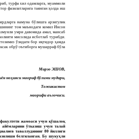
риб, турфа хил одамларга, муаммоли
қатор фазилатларига таянган ҳолда иш
ирдларга намуна бўлишга арзигулик
кишининг том маънодаги комил Инсон
азмунли умри давомида амал, мансаб
аолияти мисолида исботлаб турибди.
стозимиз ўзидаги бор иқтидор ҳамда
 юксак обрў-эътиборга мушарраф бўла
Мирзо ЭШОВ,
иён ноҳияси маориф бўлими мудири,
Тожикистон
маорифи аълочиси.
 факултети жамоаси учун қўшалоқ
д айёмларини ўтказиш учун талай
диалиев таваллудининг 80 йиллиги
азилиши белгиланган. Бу шукуҳли