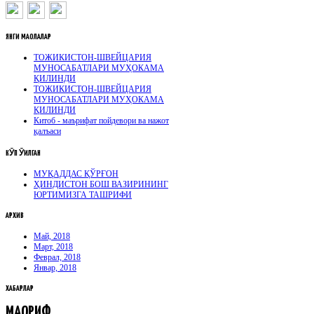
ЯНГИ
МАҚОЛАЛАР
ТОЖИКИСТОН-ШВЕЙЦАРИЯ
МУНОСАБАТЛАРИ МУҲОКАМА
ҚИЛИНДИ
ТОЖИКИСТОН-ШВЕЙЦАРИЯ
МУНОСАБАТЛАРИ МУҲОКАМА
ҚИЛИНДИ
Китоб - маърифат пойдевори ва нажот
қалъаси
КӮП
ӮҚИЛГАН
МУҚАДДАС ҚЎРҒОН
ҲИНДИСТОН БОШ ВАЗИРИНИНГ
ЮРТИМИЗГА ТАШРИФИ
АРХИВ
Май, 2018
Март, 2018
Феврал, 2018
Январ, 2018
ХАБАРЛАР
МАОРИФ