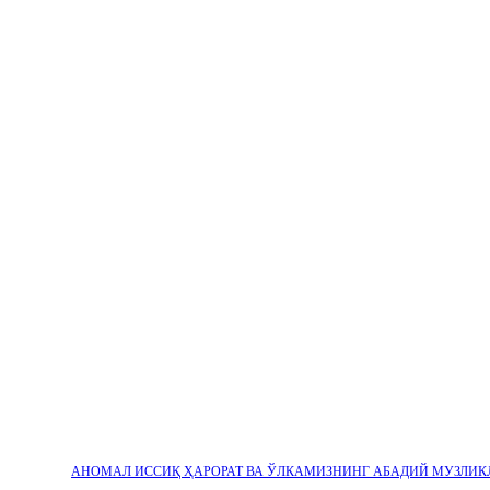
АНОМАЛ ИССИҚ ҲАРОРАТ ВА ЎЛКАМИЗНИНГ АБАДИЙ МУЗЛИК