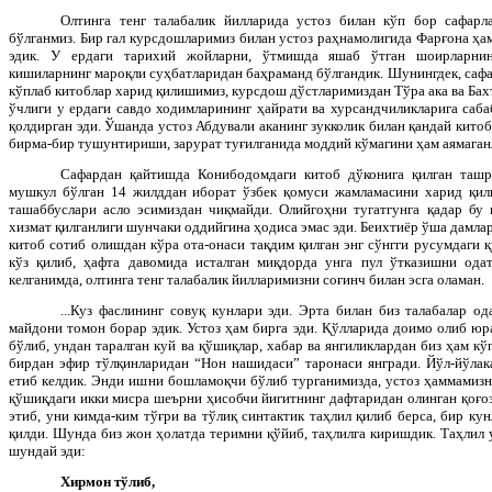
Олтинга тенг талабалик йилларида устоз билан кўп бор сафарл
бўлганмиз. Бир гал курсдошларимиз билан устоз раҳнамолигида Фарғона ҳа
эдик. У ердаги тарихий жойларни, ўтмишда яшаб ўтган шоирларнин
кишиларнинг мароқли суҳбатларидан баҳраманд бўлгандик. Шунингдек, саф
кўплаб китоблар харид қилишимиз, курсдош дўстларимиздан Тўра ака ва Бах
ўчлиги у ердаги савдо ходимларининг ҳайрати ва хурсандчиликларига сабаб
қолдирган эди. Ўшанда устоз Абдували аканинг зукколик билан қандай кито
бирма-бир тушунтириши, зарурат туғилганида моддий кўмагини ҳам аямаган
Сафардан қайтишда Конибодомдаги китоб дўконига қилган таш
мушкул бўлган 14 жилддан иборат ўзбек қомуси жамламасини харид қили
ташаббуслари асло эсимиздан чиқмайди. Олийгоҳни тугатгунга қадар бу
хизмат қилганлиги шунчаки оддийгина ҳодиса эмас эди. Беихтиёр ўша дамлар
китоб сотиб олишдан кўра ота-онаси тақдим қилган энг сўнгги русумдаги қ
кўз қилиб, ҳафта давомида исталган миқдорда унга пул ўтказишни одат
келганимда, олтинга тенг талабалик йилларимизни соғинч билан эсга оламан.
...Куз фаслининг совуқ кунлари эди. Эрта билан биз талабалар од
майдони томон борар эдик. Устоз ҳам бирга эди. Қўлларида доимо олиб ю
бўлиб, ундан таралган куй ва қўшиқлар, хабар ва янгиликлардан биз ҳам к
бирдан эфир тўлқинларидан “Нон нашидаси” таронаси янгради. Йўл-йўлак
етиб келдик. Энди ишни бошламоқчи бўлиб турганимизда, устоз ҳаммамизн
қўшиқдаги икки мисра шеърни ҳисобчи йигитнинг дафтаридан олинган қоғозг
этиб, уни кимда-ким тўғри ва тўлиқ синтактик таҳлил қилиб берса, бир к
қилди. Шунда биз жон ҳолатда теримни қўйиб, таҳлилга киришдик. Таҳлил
шундай эди:
Хирмон тўлиб,