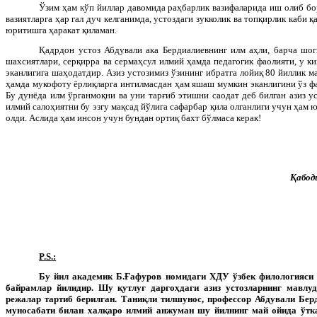
Ўзим ҳам кўп йиллар давомида раҳбарлик вазифаларида иш олиб бо
вазиятларга ҳар гал дуч келганимда, устоздаги зукколик ва топқирлик каби 
юритишга ҳаракат қиламан.
Қадрдон устоз Абдували ака Бердиалиевнинг илм аҳли, барча шог
шахсиятлари, серқирра ва сермаҳсул илмий ҳамда педагогик фаолияти, у 
эканлигига шаҳодатдир. Азиз устозимиз ўзининг ибратга лойиқ 80 йиллик м
ҳамда мукофоту ёрлиқларга интилмасдан ҳам яшаш мумкин эканлигини ўз ф
Бу дунёда илм ўрганмоқни ва уни тарғиб этишни саодат деб билган азиз у
илмий салоҳиятни бу эзгу мақсад йўлига сафарбар қила олганлиги учун ҳам
олди. Аслида ҳам инсон учун бундан ортиқ бахт бўлмаса керак!
Қабод
P
.
S
.:
Бу йил академик Б.Ғафуров номидаги ХДУ ўзбек филологияси
байрамлар йилидир. Шу қутлуғ даргоҳдаги азиз устозларнинг мавлу
режалар тартиб берилган. Таниқли тилшунос, профессор Абдували Бер
муносабати билан халқаро илмий анжуман шу йилнинг май ойида ўтк