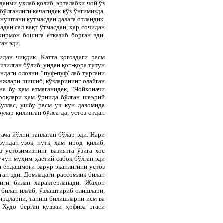
анми ухлаб қолиб, эрталабки чой ўз
ўлганлиги кечагидек кўз ўнгимизда.
онуштани кутмасдан далага отландик.
дан сал вақт ўтмасдан, ҳар сочидан
хирмон бошига етказиб борган эди.
ан эди.
идан чиқдик. Катта қоғоздаги расм
изилган бўлиб, ундан қоп-қора тутун
ундаги оловни “пуф-пуф”лаб тургани
унжлари шишиб, кўзларининг олайган
на бу ҳам етмаганидек, “Чойхоначи
уроқлари ҳам ўрнида бўлган шеърий
Хуллас, ушбу расм уч кун давомида
улар қилинган бўлса-да, устоз отдан
ача йўлни танлаган бўлар эди. Нари
зундан-узоқ нутқ ҳам ирод қилиб,
 устозимизнинг вазиятга ўзига хос
учун муҳим ҳаётий сабоқ бўлган эди
н ёндашмоғи зарур эканлигини устоз
ган эди. Домладаги рассомлик билан
лиги билан характерланади. Жаҳон
 билан илғаб, ўзлаштириб олишлари,
гирдларни, таниш-билишларни исм ва
 Худо берган қувваи ҳофиза эгаси