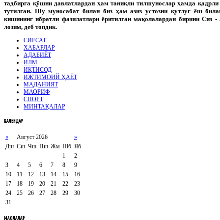
тадбирга қўшни давлатлардан ҳам таниқли тилшунослар ҳамда қадрли
тутилган. Шу муносабат билан биз ҳам азиз устозни қутлуғ ёш била
кишининг ибратли фазилатлари ёритилган мақолалардан бирини Сиз - 
лозим, деб топдик.
СИЁСАТ
ХАБАРЛАР
АДАБИЁТ
ИЛМ
ИҚТИСОД
ИЖТИМОИЙ ҲАЁТ
МАДАНИЯТ
МАОРИФ
СПОРТ
МИНТАҚАЛАР
КАЛЕНДАР
«
Август 2026
»
Дш
Сш
Чш
Пш
Жм
Шб
Яб
1
2
3
4
5
6
7
8
9
10
11
12
13
14
15
16
17
18
19
20
21
22
23
24
25
26
27
28
29
30
31
МАҚОЛАЛАР