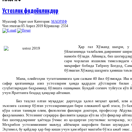
Устозлик фидойиликдир
Муаллиф: Super user
Категория:
МАОРИФ
Чоп этилган 05 Апрел 2019
Кӯришлар: 2554
Ҳар гал Хўжанд шаҳри, у е
ўйлаганимда талабалик даврининг шири
намоён бўлади. Айниқса, биз шогирдлар
сари чорлаган яхшилик тимсолидаги 
маърифат бобида Табризу Боғдод, Сам
бўлмаган Хўжанд шаҳрига ҳамиша таъзи
Мана, олийгоҳни тугатганимизга ҳам салкам 40 йил бўлмоқда. Иш 
сафар қилганимда азиз устозларим ҳамда қадрдон дўстларим билан 
суҳбатларидан баҳраманд бўлишга ошиқаман. Бундай соғинч туйғуси кўп йи
учун Яратганга беадад ҳамдлар айтаман.
Биз таҳсил олган муқаддас даргоҳда ҳалол меҳнат қилиб, илм 
эъзозига сазовор бўлган устозларимиздан бири олижаноб қалб эгаси, ўз б
кўра олган таниқли олим, филология фанлари доктори, профессор Абдува
фахрланамиз. Устознинг серқирра фаолияти ҳақида кўп ва хўп фикрлар айтиш
биз шогирдларнинг ҳаётида ўчмас из қолдирган унутилмас хотиралар, эсл
Меҳрибон устозимизнинг мавлуд айёмлари шарофати билан шулардан б
Эҳтимол, бу қайдлар ҳар бир киши учун ҳам ибрат мактаби бўлса ажаб эмас..