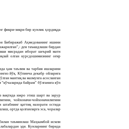
нг фикри-зикри бир кунлик ҳордиқда
ири Бибиражаб Аҳмедованинг ишини
бажарилган”,- дея таъкидлаши бирдан
икки мисрадан иборат шеърий матн
иқлай олган курсдошимизнинг оғир
ида ҳам таълим ва тарбия ишларини
нгиз йўқ. Кўпинча декабр ойларига
ўлган мантиқ ва мазмунга асосланган
м “кўчаларида байрам” бўлганига кўп
з вақтида ижро этиш шарт ва зарур
игини, чойхоначи-чойхоначилигини
и штабнинг қаттиқ назорати остида
лаш, ортда қолганларга эса, чоралар
 билан таъминлаш Маҳкамбой исмли
алабалардан эди. Кунларнинг бирида