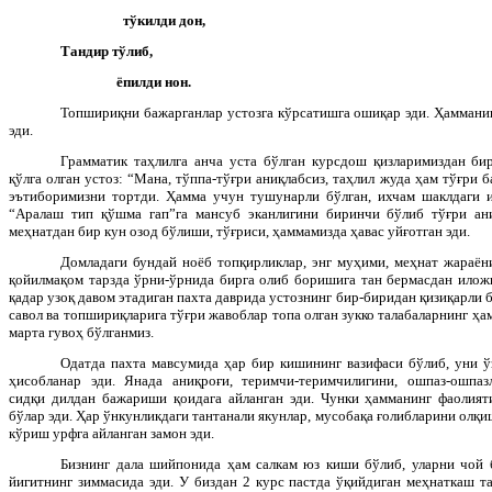
тўкилди дон,
Тандир тўлиб,
ёпилди нон.
Топшириқни бажарганлар устозга кўрсатишга ошиқар эди. Ҳаммани
эди.
Грамматик таҳлилга анча уста бўлган курсдош қизларимиздан б
қўлга олган устоз: “Мана, тўппа-тўғри аниқлабсиз, таҳлил жуда ҳам тўғри 
эътиборимизни тортди. Ҳамма учун тушунарли бўлган, ихчам шаклдаги 
“Аралаш тип қўшма гап”га мансуб эканлигини биринчи бўлиб тўғри ан
меҳнатдан бир кун озод бўлиши, тўғриси, ҳаммамизда ҳавас уйғотган эди.
Домладаги бундай ноёб топқирликлар, энг муҳими, меҳнат жараён
қойилмақом тарзда ўрни-ўрнида бирга олиб боришига тан бермасдан иложи
қадар узоқ давом этадиган пахта даврида устознинг бир-биридан қизиқарли б
савол ва топшириқларига тўғри жавоблар топа олган зукко талабаларнинг ҳа
марта гувоҳ бўлганмиз.
Одатда пахта мавсумида ҳар бир кишининг вазифаси бўлиб, уни ў
ҳисобланар эди. Янада аниқроғи, теримчи-теримчилигини, ошпаз-ошпазл
сидқи дилдан бажариши қоидага айланган эди. Чунки ҳамманинг фаолият
бўлар эди. Ҳар ўнкунликдаги тантанали якунлар, мусобақа ғолибларини олқиш
кўриш урфга айланган замон эди.
Бизнинг дала шийпонида ҳам салкам юз киши бўлиб, уларни чой
йигитнинг зиммасида эди. У биздан 2 курс пастда ўқийдиган меҳнаткаш т