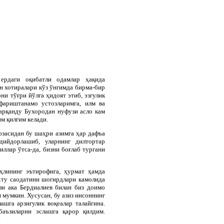
рдаги оқибатли одамлар ҳақида
н хотиралари кўз ўнгимда бирма-бир
ни тўғри йўлга ҳидоят этиб, эзгулик
фариштанамо устозларимга, илм ва
арқанду Бухородан нуфузи асло кам
м қилгим келади.
юзасидан бу шаҳри азимга ҳар дафъа
дийдорлашиб, уларнинг дилтортар
ллар ўтса-да, бизни боғлаб тургани
аҳлининг эътирофига, ҳурмат ҳамда
ахту саодатини шогирдлари камолида
ли ака Бердиалиев билан биз доимо
 мумкин. Хусусан, бу азиз инсоннинг
ашга арзигулик воқеалар талайгина.
аъзиларни эслашга қарор қилдим.
.