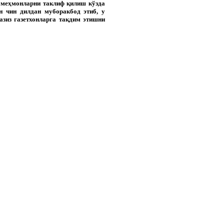
 меҳмонларни таклиф қилиш кўзда
н чин дилдан муборакбод этиб, у
азиз газетхонларга тақдим этишни