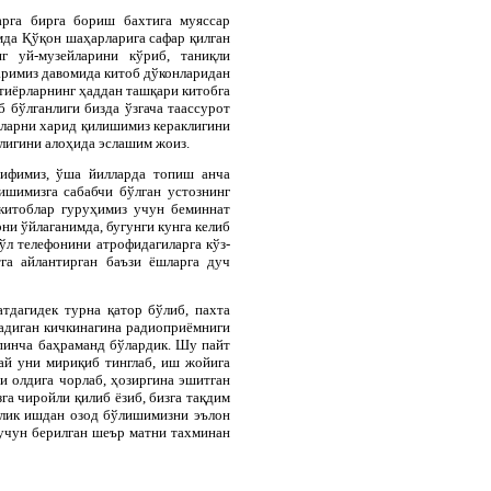
арга бирга бориш бахтига муяссар
мда Қўқон шаҳарларига сафар қилган
г уй-музейларини кўриб, таниқли
аримиз давомида китоб дўконларидан
тиёрларнинг ҳаддан ташқари китобга
 бўлганлиги бизда ўзгача таассурот
бларни харид қилишимиз кераклигини
лигини алоҳида эслашим жоиз.
рифимиз, ўша йилларда топиш анча
шимизга сабабчи бўлган устознинг
 китоблар гуруҳимиз учун беминнат
ни ўйлаганимда, бугунги кунга келиб
ўл телефонини атрофидагиларга кўз-
га айлантирган баъзи ёшларга дуч
атдагидек турна қатор бўлиб, пахта
радиган кичкинагина радиоприёмниги
ўпинча баҳраманд бўлардик. Шу пайт
ай уни мириқиб тинглаб, иш жойига
и олдига чорлаб, ҳозиргина эшитган
а чиройли қилиб ёзиб, бизга тақдим
унлик ишдан озод бўлишимизни эълон
 учун берилган шеър матни тахминан