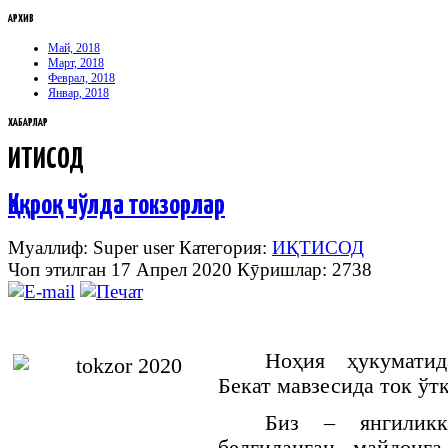
АРХИВ
Май, 2018
Март, 2018
Феврал, 2018
Январ, 2018
ХАБАРЛАР
ИҚТИСОД
Қақроқ чўлда токзорлар
Муаллиф: Super user
Категория:
ИҚТИСОД
Чоп этилган 17 Апрел 2020
Кӯришлар: 2738
Ноҳия ҳукуматид
Бекат мавзесида ток ўт
Биз – янгиликк
белгиланган майдонга