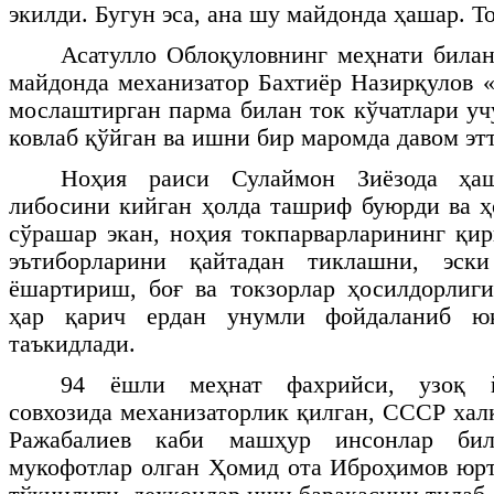
экилди. Бугун эса, ана шу майдонда ҳашар. 
Асатулло Облоқуловнинг меҳнати била
майдонда механизатор Бахтиёр Назирқулов
мослаштирган парма билан ток кўчатлари уч
ковлаб қўйган ва ишни бир маромда давом эт
Ноҳия раиси Сулаймон Зиёзода ҳа
либосини кийган ҳолда ташриф буюрди ва ҳ
сўрашар экан, ноҳия токпарварларининг қир
эътиборларини қайтадан тиклашни, эски
ёшартириш, боғ ва токзорлар ҳосилдорлиг
ҳар қарич ердан унумли фойдаланиб ю
таъкидлади.
94 ёшли меҳнат фахрийси, узоқ й
совхозида механизаторлик қилган, СССР хал
Ражабалиев каби машҳур инсонлар бил
мукофотлар олган Ҳомид ота Иброҳимов юрт