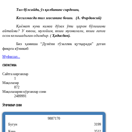
Тил бўлсайди, ўз қалбининг сирдоши,
Кесилмасди тил эгасининг боши. (
А. Фирдавсий)
Қиёмат куни кимга дўзах ўти ҳаром бўлишини
айтайми? У ювош, мулойим, яхши муомалали, яхши гапга
осон келишадиган одамдир. (
Ҳадисдан).
Биз ҳамиша “Дунёни гўзаллик қутқаради” деган
фикрга кўникиб
Муфассал...
СТАТИСТИКА
Сайтга кирганлар
1
Мақолалар
872
Мақолаларни кӯрганлар сони
2489991
ӮҚУВЧИЛАР
СОНИ
9
8
8
7
1
7
0
Бугун
3199
Кеча
3532