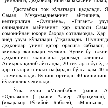
тўкинлиги, деҳқонлар иши баракасини тилаб,
Дастлабки ток кўчатлари қадалади. 
Самад Муҳаммадиевнинг айтишича, 
келтирилган «Суғдиёна», «Гигант» узу
олинадиган майизнинг ҳар килоси Сама
сомонийдан юқори баҳода сотилмоқда. Ҳар 
зиёд узум кўчатлари ўтқазилади. Шунингд
деҳқонлар унинг қатор орасига сабзавот, 
экинлар экишлари мумкин. Чунки бу, токн
деҳқоннинг яхшигина даромад олишига 
Аниқроқ қилиб айтганда, 20 гектарга бунёд 
ҳар гектарига икки нафардан бўлса ҳам 40
таъминланади. Бунинг ортидан 40 кишининг 
йўқчиллик чекинади.
Ўша куни «Мелибобо» (раиси Аса
«Одилжон» ( раиси Алиёр Иброҳимов),
(ижаракор Рўзибой Бобоев), «Машъал»,