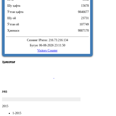
Шу ҳафта
15678
Ӯтган ҳафта
9846677
Шу ой
23731
Ӯтган ой
107749
Ҳаммаси
9887170
Сизнинг IPнгиз: 216.73.216.134
Бугун: 06-08-2026 23:11:50
Visitors Counter
ҲАМКОРЛАР
2015
2015
1-2015