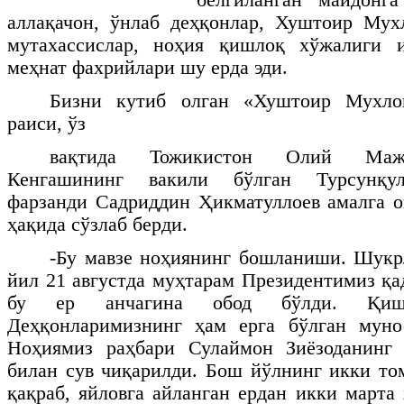
аллақачон, ўнлаб деҳқонлар, Хуштоир Мух
мутахассислар, ноҳия қишлоқ хўжалиги и
меҳнат фахрийлари шу ерда эди.
Бизни кутиб олган «Хуштоир Мухло
раиси, ўз
вақтида Тожикистон Олий Мажл
Кенгашининг вакили бўлган Турсунқул
фарзанди Садриддин Ҳикматуллоев амалга 
ҳақида сўзлаб берди.
-Бу мавзе ноҳиянинг бошланиши. Шукр
йил 21 августда муҳтарам Президентимиз қ
бу ер анчагина обод бўлди. Қиш
Деҳқонларимизнинг ҳам ерга бўлган муно
Ноҳиямиз раҳбари Сулаймон Зиёзоданинг 
билан сув чиқарилди. Бош йўлнинг икки то
қақраб, яйловга айланган ердан икки марта