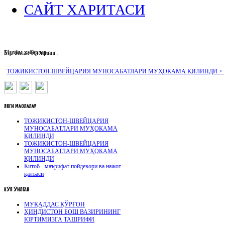
САЙТ ХАРИТАСИ
Муҳим хабарлар :
Биз билан боғланинг:
ТОЖИКИСТОН-ШВЕЙЦАРИЯ МУНОСАБАТЛАРИ МУҲОКАМА ҚИЛИНДИ >
ЯНГИ
МАҚОЛАЛАР
ТОЖИКИСТОН-ШВЕЙЦАРИЯ
МУНОСАБАТЛАРИ МУҲОКАМА
ҚИЛИНДИ
ТОЖИКИСТОН-ШВЕЙЦАРИЯ
МУНОСАБАТЛАРИ МУҲОКАМА
ҚИЛИНДИ
Китоб - маърифат пойдевори ва нажот
қалъаси
КӮП
ӮҚИЛГАН
МУҚАДДАС ҚЎРҒОН
ҲИНДИСТОН БОШ ВАЗИРИНИНГ
ЮРТИМИЗГА ТАШРИФИ