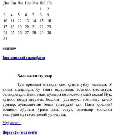
Дш
Сш
Чш
Пш
Жм
Шб
Яб
1
2
3
4
5
6
7
8
9
10
11
12
13
14
15
16
17
18
19
20
21
22
23
24
25
26
27
28
29
30
31
МАҚОЛАЛАР
Тонгга ишониб яшамоқ бахти
Ҳаловатсиз тунлар
Тун яримдан оғганда ҳам кўзига уйқу келмади. У
ёнига ағдарилди, бу ёнига ағдарилди, ёстиқни пастлатди,
баландлатди. Қани энди, кўзлари юмилса-ю ухлаб қолса! Йўқ,
кўзини юмди дегунча, бошига устма-уст томчилар келиб
урилар, лўқиллаётган боши ёрилгудай эди. Нима қилсин?!
Бошини кўрпага ўраса ҳам, совуқ томчилар миясини
тешгудай муттасил келиб уриларди.
Муфассал...
Ширин сўз – жон озиғи