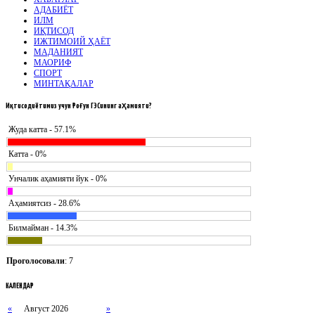
АДАБИЁТ
ИЛМ
ИҚТИСОД
ИЖТИМОИЙ ҲАЁТ
МАДАНИЯТ
МАОРИФ
СПОРТ
МИНТАҚАЛАР
Иқтисодиётимиз
учун Роғун ГЭСининг аҳамияти?
Жуда катта - 57.1%
Катта - 0%
Унчалик аҳамияти йук - 0%
Аҳамиятсиз - 28.6%
Билмайман - 14.3%
Проголосовали
: 7
КАЛЕНДАР
«
Август 2026
»