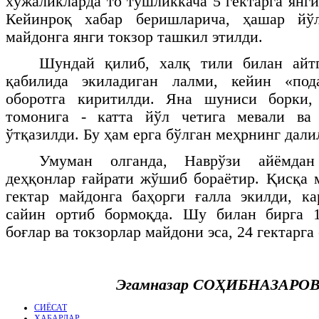
хўжаликларда то тушликкача 5 гектарга янги
Кейинроқ хабар беришларича, ҳашар йў
майдонга янги токзор ташкил этилди.
Шундай қилиб, халқ тили билан айт
қабилида экиладиган лалми, кейин «под
оборотга киритилди. Яна шуниси борки,
томонига - катта йўл четига мевали ва
ўтқазилди. Бу ҳам ерга бўлган меҳрнинг дали
Умуман олганда, Наврўзи айёмдан
деҳқонлар ғайрати жўшиб бораётир. Қисқа 
гектар майдонга баҳорги ғалла экилди, к
сайин ортиб бормоқда. Шу билан бирга 1
боғлар ва токзорлар майдони эса, 24 гектарг
Эгамназар СОҲИБНАЗАРОВ,
СИЁСАТ
ХАБАРЛАР