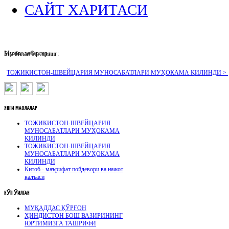
САЙТ ХАРИТАСИ
Муҳим хабарлар :
Биз билан боғланинг:
ТОЖИКИСТОН-ШВЕЙЦАРИЯ МУНОСАБАТЛАРИ МУҲОКАМА ҚИЛИНДИ >
ЯНГИ
МАҚОЛАЛАР
ТОЖИКИСТОН-ШВЕЙЦАРИЯ
МУНОСАБАТЛАРИ МУҲОКАМА
ҚИЛИНДИ
ТОЖИКИСТОН-ШВЕЙЦАРИЯ
МУНОСАБАТЛАРИ МУҲОКАМА
ҚИЛИНДИ
Китоб - маърифат пойдевори ва нажот
қалъаси
КӮП
ӮҚИЛГАН
МУҚАДДАС ҚЎРҒОН
ҲИНДИСТОН БОШ ВАЗИРИНИНГ
ЮРТИМИЗГА ТАШРИФИ