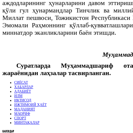
аждодларининг ҳунарларини давом эттириш
қўли гул ҳунармандлар Тинчлик ва милли
Миллат пешвоси, Тожикистон Республикаси
Эмомали Раҳмоннинг қўллаб-қувватлашлари
миннатдор эканликларини баён этишди.
Муҳаммад
Суратларда Муҳаммадшариф о
жараёнидан лаҳзалар тасвирланган.
СИЁСАТ
ХАБАРЛАР
АДАБИЁТ
ИЛМ
ИҚТИСОД
ИЖТИМОИЙ ҲАЁТ
МАДАНИЯТ
МАОРИФ
СПОРТ
МИНТАҚАЛАР
КАЛЕНДАР