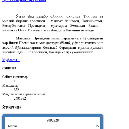
Ҳаётий тажриба – муҳим омил
Ўтган
йил
декабр
ойининг
охирида
Тинчлик
ва
миллий
бирлик
асосчиси
-
Миллат
пешвоси
,
Тожикистон
Республикаси
Президенти
муҳтарам
Эмомали
Раҳмон
мамлакат
Олий
Мажлисига
навбатдаги
Паёмини
йўллади
.
Мамлакат Президентининг парламентга йўллайдиган
ҳар йилги Паёми ҳаётимиз дастури бўлиб, у фаолиятимизнинг
асосий йўналишларини белгилаб берадиган муҳим ҳужжат
ҳисобланади. Энг асосийси, Паёмда халқ хўжалигининг
Муфассал...
СТАТИСТИКА
Сайтга кирганлар
1
Мақолалар
872
Мақолаларни кӯрганлар сони
2491382
ӮҚУВЧИЛАР
СОНИ
9
8
9
2
9
2
8
Бугун
15