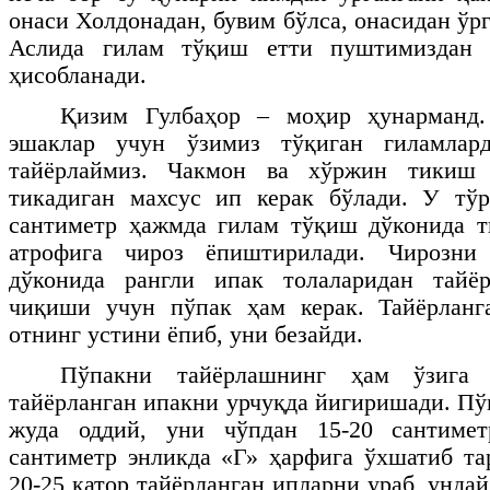
онаси Холдонадан, бувим бўлса, онасидан ўр
Аслида гилам тўқиш етти пуштимиздан 
ҳисобланади.
Қизим Гулбаҳор – моҳир ҳунарманд.
эшаклар учун ўзимиз тўқиган гиламла
тайёрлаймиз. Чакмон ва хўржин тикиш 
тикадиган махсус ип керак бўлади. У тў
сантиметр ҳажмда гилам тўқиш дўконида т
атрофига чироз ёпиштирилади. Чирозни 
дўконида рангли ипак толаларидан тайё
чиқиши учун пўпак ҳам керак. Тайёрланг
отнинг устини ёпиб, уни безайди.
Пўпакни тайёрлашнинг ҳам ўзига 
тайёрланган ипакни урчуқда йигиришади. Пў
жуда оддий, уни чўпдан 15-20 сантимет
сантиметр энликда «Г» ҳарфига ўхшатиб та
20-25 қатор тайёрланган ипларни ураб, унда