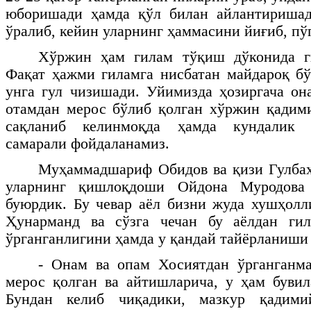
юборишади ҳамда қўл билан айлантиришад
ўралиб, кейин уларнинг ҳаммасини йиғиб, пў
Хўржин ҳам гилам тўқиш дўконида г
Фақат ҳажми гиламга нисбатан майдароқ б
унга гул чизишади. Уйимизда ҳозиргача он
отамдан мерос бўлиб қолган хўржин қадим
сақланиб келинмоқда ҳамда кундалик 
самарали фойдаланамиз.
Муҳаммадшариф Обидов ва қизи Гулбаҳ
уларнинг қишлоқдоши Ойдона Муродова
буюрдик. Бу чевар аёл бизни жуда хушҳолл
Ҳунарманд ва сўзга чечан бу аёлдан ги
ўрганганлигини ҳамда у қандай тайёрланиши 
- Онам ва опам Хосиятдан ўрганганма
мерос қолган ва айтишларича, у ҳам буви
Бундан келиб чиқадики, мазкур қадим