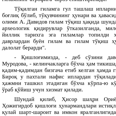
Тўқилган гиламга гул ташлаш ипларни
боғлиқ бўлиб, тўқувчининг ҳунари ва ҳаваси
олими А. Давидов гилам тўқиш ҳақида шунда
археологик қидирувлар ўтказилганда, ми
йиллик тарихга эга гиламлар топилди 
даврлардан буён гилам ва гилам тўқиш ҳ
далолат берарди".
- Қишлоғимизда, - деб сўзини да
Муродова, - келинчакларга бўхча ҳам тикиш
қадим-қадимдан бизгача етиб келган ҳамда 
Бироқ у пахтали нафис иплардан тўқилади
ҳажмни ташкил этадиган бўхча кўрпа-ю кў
ўраб қўйиш учун хизмат қилади.
Шундай қилиб, Ҳисор шаҳри Ори
Ҳожигирдоб қишлоғи ҳунармандлари истиқл
қулай шарт-шароит ва имкон яралганлигида