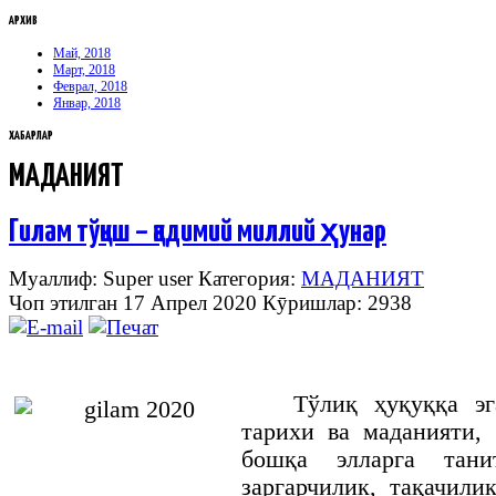
АРХИВ
Май, 2018
Март, 2018
Феврал, 2018
Январ, 2018
ХАБАРЛАР
МАДАНИЯТ
Гилам тўқиш – қадимий миллий ҳунар
Муаллиф: Super user
Категория:
МАДАНИЯТ
Чоп этилган 17 Апрел 2020
Кӯришлар: 2938
Тўлиқ
ҳуқуққа
эг
тарихи
ва
маданияти
,
бошқа
элларга
тани
заргарчилик, тақачили