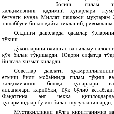
босиш, гилам тў
халқимизнинг қадимий ҳунарлари жумл
бугунги кунда Миллат пешвоси муҳтарам
ташаббуси билан қайта тикланиб, ривожланм
Олдинги даврларда одамлар ўзларин
тўқиш
дўконларини очишган ва гиламу палосни
қўл билан тўқишарди. Юқори сифатда тўқи
йилгача хизмат қиларди.
Советлар давлати ҳукмронлигининг
етмиш йили мобайнида гилам тўқиш ва
халқимизнинг бошқа ҳунарлари ва
анъаналари қарийбки, йўқ бўлиб кетаёзди.
Фақатгина энг чекка қишлоқларда
ҳунармандлар бу иш билан шуғулланишарди, 
Мустақилликни қўлга киритганимиз ва