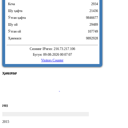
Кеча
2934
Шу ҳафта
21436
Ӯтган ҳафта
9846677
Шу ой
29489
Ӯтган ой
107749
Ҳаммаси
9892928
Сизнинг IPнгиз: 216.73.217.106
Бугун: 09-08-2026 00:07:07
Visitors Counter
ҲАМКОРЛАР
2015
2015