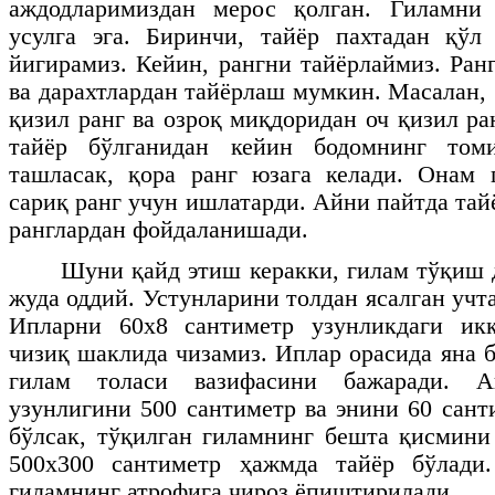
аждодларимиздан мерос қолган. Гиламни
усулга эга. Биринчи, тайёр пахтадан қўл
йигирамиз. Кейин, рангни тайёрлаймиз. Ран
ва дарахтлардан тайёрлаш мумкин. Масалан,
қизил ранг ва озроқ миқдоридан оч қизил ра
тайёр бўлганидан кейин бодомнинг том
ташласак, қора ранг юзага келади. Онам 
сариқ ранг учун ишлатарди. Айни пайтда тай
ранглардан фойдаланишади.
Шуни қайд этиш керакки, гилам тўқиш
жуда оддий. Устунларини толдан ясалган учт
Ипларни 60х8 сантиметр узунликдаги икк
чизиқ шаклида чизамиз. Иплар орасида яна 
гилам толаси вазифасини бажаради. А
узунлигини 500 сантиметр ва энини 60 сант
бўлсак, тўқилган гиламнинг бешта қисмини 
500х300 сантиметр ҳажмда тайёр бўлади
гиламнинг атрофига чироз ёпиштирилади.