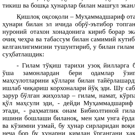
тикиш ва бошқа ҳунарлар билан машғул экан
Қишлоқ оқсоқоли – Муҳаммадшариф ота
ҳунари билан эл ичида обрў-эътибор топг
нуроний отахон хонадонига кириб борар э
очиқ чеҳра ва табассум билан самимий кути
келганлигимизни тушунтириб, у билан гилам
суҳбатлашдик:
- Гилам тўқиш тарихи узоқ йилларга 
ўша замонлардан бери одамлар ўзиг
маҳсулотларини қўллари билан тайёрлашард
ишлаб чиқариш корхоналари йўқ эди. Шу саб
зарур бўлган жиҳозлар – гилам, намат, кўрп
қўл маҳсули эди, - дейди Муҳаммадшариф 
этади, - раҳматлик онам Бибиолтиной гил
ишини бошлаши биланоқ, мен ҳам унга ёрд
ва кўзимни узмай, бу ҳунар сирларидан воқ
неча бор бу ҳунарни кимдан ўргангани ҳа