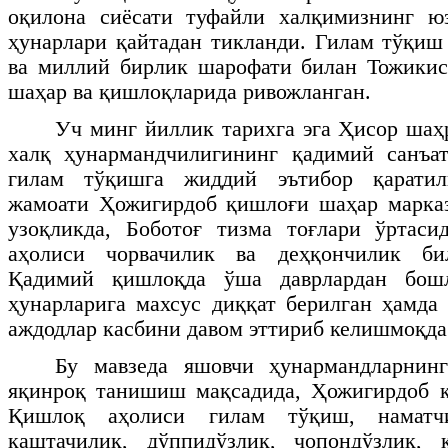
оқилона сиёсати туфайли халқимизнинг ю
ҳунарлари қайтадан тикланди. Гилам тўқиш
ва миллий бирлик шарофати билан Тожикис
шаҳар ва қишлоқларида ривожланган.
Уч минг йиллик тарихга эга Ҳисор ша
халқ ҳунармандчилигининг қадимий санъат
гилам тўқишга жиддий эътибор қарати
жамоати Ҳожигирдоб қишлоғи шаҳар марказ
узоқликда, Боботоғ тизма тоғлари ўртаси
аҳолиси чорвачилик ва деҳқончилик би
Қадимий қишлоқда ўша даврлардан бош
ҳунарларига махсус диққат берилган ҳамда 
аждодлар касбини давом эттириб келишмоқд
Бу мавзеда яшовчи ҳунармандларнин
яқинроқ танишиш мақсадида, Ҳожигирдоб қ
Қишлоқ аҳолиси гилам тўқиш, наматч
каштачилик, дўппидўзлик, чопондўзлик, 