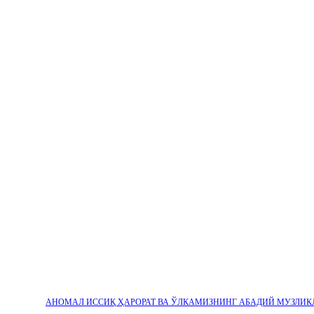
АНОМАЛ ИССИҚ ҲАРОРАТ ВА ЎЛКАМИЗНИНГ АБАДИЙ МУЗЛИК