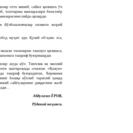
ёшлар отга миниб, сайил қилишга ўч
иб, чоптириш манзаралари беихтиёр
манзарасини пайдо қиларди.
ун йўлбошловчилар хизмати жорий
обод муҳит эди. Қулай об-ҳаво эса,
 мазали таомларни тановул қилишса,
 ошхонага ташриф буюришарди.
нлар жуда кўп. Тинчлик ва миллий
енти иштирокида очилган «Қовун»
ида ташриф буюрадиган, Хирманак
нинг бошқа кўплаб тарихий ҳамда
рижий сайёҳларнинг диққатини жалб
еради…
Абдулазиз ЁРОВ,
Рўдакий ноҳияси.