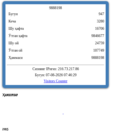
9
8
8
8
1
9
8
Бугун
947
Кеча
3280
Шу ҳафта
16706
Ӯтган ҳафта
9846677
Шу ой
24759
Ӯтган ой
107749
Ҳаммаси
9888198
Сизнинг IPнгиз: 216.73.217.86
Бугун: 07-08-2026 07:46:29
Visitors Counter
ҲАМКОРЛАР
2015