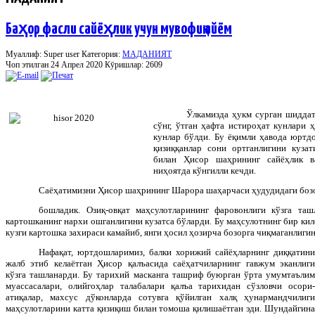
Баҳор фасли сайёҳлик учун мувофиқ айём
Муаллиф: Super user
Категория:
МАДАНИЯТ
Чоп этилган 24 Апрел 2020
Кӯришлар: 2609
Ўлкамизда ҳукм сурган шиддат
сўнг, ўтган ҳафта истироҳат кунлари 
кунлар бўлди. Бу ёқимли ҳавода юртд
қизиққанлар сони ортганлигини куза
билан Ҳисор шаҳрининг сайёҳлик в
ниҳоятда кўнгилли кечди.
Саёҳатимизни Ҳисор шаҳрининг Шарора шаҳарчаси ҳудудидаги боз
бошладик. Озиқ-овқат маҳсулотларининг фаровонлиги кўзга та
картошканинг нархи ошганлигини кузатса бўларди. Бу маҳсулотнинг бир кил
кузги картошка захираси камайиб, янги ҳосил ҳозирча бозорга чиқмаганлигин
Нафақат, юртдошларимиз, балки хорижий сайёҳларнинг диққатини
жалб этиб келаётган Ҳисор қалъасида саёҳатчиларнинг гавжум эканлиги
кўзга ташланарди. Бу тарихий масканга ташриф буюрган ўрта умумтаълим
муассасалари, олийгоҳлар талабалари қалъа тарихидан сўзловчи осори-
атиқалар, махсус дўконларда сотувга қўйилган халқ ҳунармандчилиги
маҳсулотларини катта қизиқиш билан томоша қилишаётган эди. Шундайгина