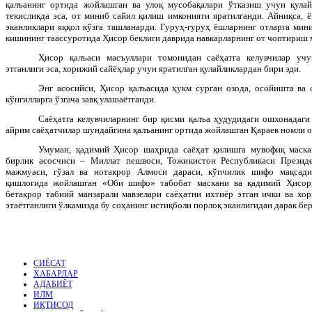
қалъанинг ортида жойлашган ва улоқ мусобақалари ўтказиш учун қулай
текисликда эса, от миниб сайил қилиш имконияти яратилганди. Айниқса, 
эканликлари яққол кўзга ташланарди. Гуруҳ-гуруҳ ёшларнинг отларга мин
кишининг таассуротида Ҳисор беклиги даврида навкарларнинг от чоптириш 
Ҳисор қалъаси масъуллари томонидан саёҳатга келувчилар уч
этганлиги эса, хорижий сайёҳлар учун яратилган қулайликлардан бири эди.
Энг асосийси, Ҳисор қалъасида ҳукм сурган озода, осойишта ва 
кўнгилларга ўзгача завқ улашаётганди.
Саёҳатга келувчиларнинг бир қисми қалъа ҳудудидаги ошхонадаги
айрим саёҳатчилар шундайгина қалъанинг ортида жойлашган Қараев номли
Умуман, қадимий Ҳисор шаҳрида саёҳат қилишга мувофиқ маска
бирлик асосчиси – Миллат пешвоси, Тожикистон Республикаси Презид
мажмуаси, гўзал ва нотакрор Алмоси дараси, кўпчилик шифо мақсад
қишлоғида жойлашган «Оби шифо» табобат маскани ва қадимий Ҳисор
бетакрор табиий манзарали мавзелари саёҳатни ихтиёр этган ички ва хо
этаётганлиги ўлкамизда бу соҳанинг истиқболи порлоқ эканлигидан дарак б
СИЁСАТ
ХАБАРЛАР
АДАБИЁТ
ИЛМ
ИҚТИСОД