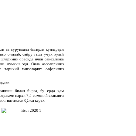
ли ва сурункали ёмғирли кунлардан
ҳаво очилиб, сайру гашт учун қулай
ошларимиз орасида ички сайёҳликка
тиш мумкин эди. Оила аъзоларимиз
а тарихий мавзеларига сафаримиз
ордан
шланиши билан бирга, бу ерда ҳам
ограмми нархи 7,5 сомоний эканлиги
инг натижаси бўлса керак.