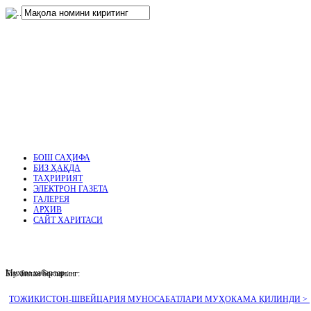
нглар
.
БОШ САҲИФА
БИЗ ҲАҚДА
ТАҲРИРИЯТ
ЭЛЕКТРОН ГАЗЕТА
ГАЛЕРЕЯ
АРХИВ
САЙТ ХАРИТАСИ
Муҳим хабарлар :
Биз билан боғланинг:
ТОЖИКИСТОН-ШВЕЙЦАРИЯ МУНОСАБАТЛАРИ МУҲОКАМА ҚИЛИНДИ >