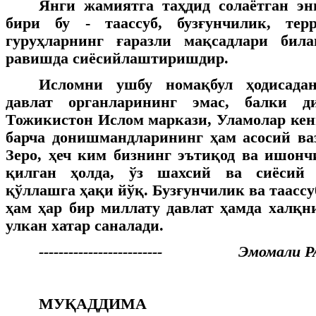
Янги жамиятга таҳдид солаётган эн
бири бу - таассуб, бузғунчилик, тер
гуруҳларнинг ғаразли мақсадлари бил
равишда сиёсийлаштиришдир.
Исломни ушбу номақбул ҳодисада
давлат органларининг эмас, балки д
Тожикистон Ислом маркази, Уламолар ке
барча донишмандларининг ҳам асосий ва
Зеро, ҳеч ким бизнинг эътиқод ва ишон
қилган ҳолда, ўз шахсий ва сиёсий
қўллашга ҳақи йўқ. Бузғунчилик ва таасс
ҳам ҳар бир миллату давлат ҳамда халқн
улкан хатар саналади.
------------------------- Эмомали
МУҚАДДИМА