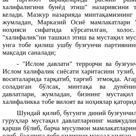
халифалигини бунёд этиш" назариясини 
келади. Мазкур назарияда минтақамизнинг 
жумладан, Марказий Осиё мамлакатлари 
ноҳияси сифатида кўрсатилган, холос
"халифалик"ни ташкил этиш ва мустақил му
унга тобе қилиш ушбу бузғунчи партиянин
мақсади саналади;
- "Ислом давлати" террорчи ва бузғун
Ислом халифалик сиёсати харитасини тузиб,
воситаларида тарқатиб, тарғиб этмоқда. Ага
соладиган бўлсак, минтақа ва дунёни
давлатлари, жумладан, бизнинг мустақи
халифаликка тобе вилоят ва ноҳиялар қаторид
Шундай қилиб, бугунги диний бузғунчил
гуруҳлар мустақил давлатларнинг мавжудли
қарши бўлиб, барча мусулмон мамлакатларин
олиб, ўзларига тобе қилишни мақсад қилган.