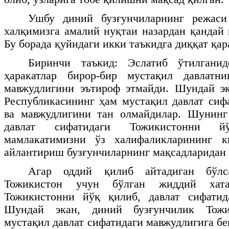
Ушбу диний бузғунчиларнинг режаси
халқимизга амалий нуқтаи назардан қандай 
Бу борада қуйидаги икки таъкидга диққат қа
Биринчи таъкид: Эслатиб ўтилганид
ҳаракатлар бирор-бир мустақил давлатн
мавжудлигини эътироф этмайди. Шундай эк
Республикасининг ҳам мустақил давлат сиф
ва мавжудлигини тан олмайдилар. Шунинг
давлат сифатидаги Тожикистонни 
мамлакатимизни ўз халифаликларининг к
айлантириш бузғунчиларнинг мақсадларидан 
Агар оддий қилиб айтадиган бўлса
Тожикистон учун бўлган жиддий хат
Тожикистонни йўқ қилиб, давлат сифатид
Шундай экан, диний бузғунчилик Тожи
мустақил давлат сифатидаги мавжудлигига бе