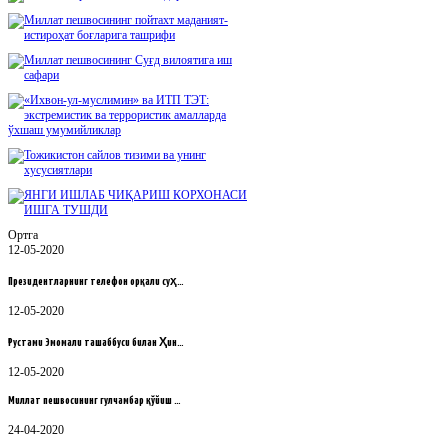
Ортга
12-05-2020
Президентларнинг телефон орқали суҳ…
12-05-2020
Рустами Эмомали ташаббуси билан Ҳин…
12-05-2020
Миллат пешвосининг гулчамбар қўйиш …
24-04-2020