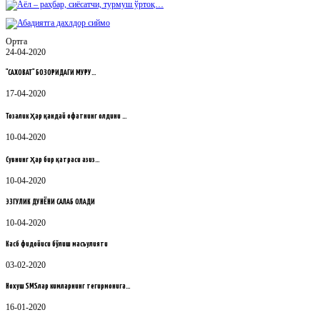
Ортга
24-04-2020
"САХОВАТ" БОЗОРИДАГИ МУРУ…
17-04-2020
Тозалик ҳар қандай офатнинг олдини …
10-04-2020
Сувнинг ҳар бир қатраси азиз…
10-04-2020
ЭЗГУЛИК ДУНЁНИ САҚЛАБ ҚОЛАДИ
10-04-2020
Касб фидойиси бўлиш масъулияти
03-02-2020
Нохуш SMSлар кимларнинг тегирмонига…
16-01-2020