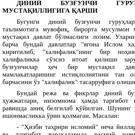
ДИНИЙ БУЗҒУНЧИ ГУРУ
МУСТАҚИЛЛИГИГА ҚАРШИ
Бугунги диний бузғунчи гуруҳла
таълимотига мувофиқ, бирорта мусулмон 
мустақил давлат бўлмаслиги лозим. Уларн
барча бундай давлатлар "ягона Ислом ха
киритилиб, "халифалик"нинг бир ноҳи
халифаликка сўзсиз итоат қилиши зар
бузғунчилар ҳеч бир мустақил да
мамлакатларининг истиқлолиятини тан о
барчасини ўз "халифалик" тасарруфига олиш
Бундай режа ва фикрлар диний буз
ҳужжатлари, низомнома ҳамда тарғибот 
равишда аниқ белгилаб қўйилган. Шунинг 
ишонмасликка ўрин қолмаган. Масалан:
- "Ҳизби таҳрири исломий" неча йилла
ва тарғибот варақаларида расмий рав