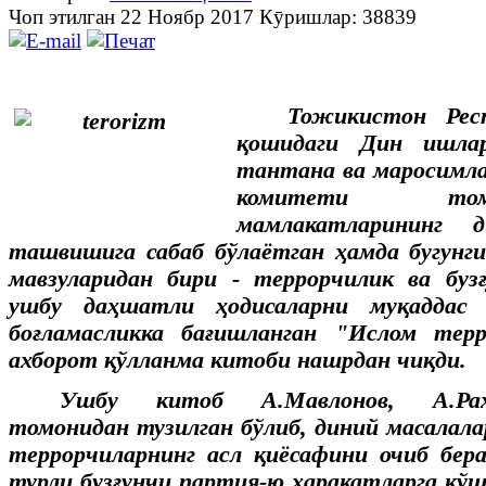
Чоп этилган 22 Ноябр 2017
Кӯришлар: 38839
Тожикистон Рес
қошидаги Дин ишлар
тантана ва маросимл
комитети том
мамлакатларининг 
ташвишига сабаб бўлаётган ҳамда бугунги
мавзуларидан бири - террорчилик ва бузғ
ушбу даҳшатли ҳодисаларни муқаддас
боғламасликка бағишланган "Ислом тер
ахборот қўлланма китоби нашрдан чиқди.
Ушбу китоб А.Мавлонов, А.Раҳ
томонидан тузилган бўлиб, диний масалалар
террорчиларнинг асл қиёсафини очиб бер
турли бузғунчи партия-ю ҳаракатларга қў