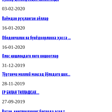
03-02-2020
Паёмдан руҳланган аёллар
16-01-2020
Ободончилик ва бунёдкорликка ҳисса …
16-01-2020
Олис қишлоқдаги янги иншоотлар
31-12-2019
Тўртинчи миллий мақсад йўлидаги шах…
28-11-2019
ЕР БИЛАН ТИЛЛАШСАК...
27-09-2019
Ватан, кенгликларинг бағрида асил т…