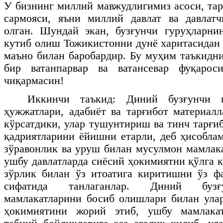
У бизнинг миллий мавжудлигимиз асоси, та
сармояси, яъни миллий давлат ва давлат
олган. Шундай экан, бузғунчи гуруҳларни
кутиб олиш Тожикистонни дунё харитасидан
маъно билан баробардир. Бу муҳим таъкидн
бир ватанпарвар ва ватансевар фуқарос
чиқармасин!
Иккинчи таъкид: Диний бузғунчи г
ҳужжатлари, адабиёт ва тарғибот материа
кўрсатдики, улар тушунтириш ва тинч тарғи
қадриятларини ёйишни етарли, деб ҳисобла
зўравонлик ва уруш билан мусулмон мамлак
ушбу давлатларда сиёсий ҳокимиятни қўлга 
зўрлик билан ўз итоатига киритишни ўз ф
сифатида танлаганлар. Диний бузғ
мамлакатларини босиб олишлари билан ула
ҳокимиятини жорий этиб, ушбу мамлакат