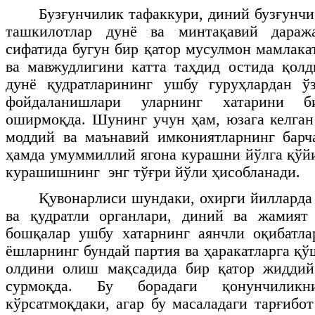
Бузғунчилик тафаккури, диний бузғунчи
ташкилотлар дунё ва минтақавий дараж
сифатида бугун бир қатор мусулмон мамлака
ва мавжудлигини катта таҳдид остида қол
дунё қудратларининг ушбу гуруҳлардан ў
фойдаланишлари уларнинг хатарини б
оширмоқда. Шунинг учун ҳам, юзага келган
моддий ва маънавий имкониятларнинг барч
ҳамда умуммиллий ягона курашни йўлга қўй
курашишнинг энг тўғри йўли ҳисобланади.
Қувонарлиси шундаки, охирги йилларда
ва қудратли органлари, диний ва жамият
бошқалар ушбу хатарнинг аянчли оқибатла
ёшларнинг бундай партия ва ҳаракатларга қ
олдини олиш мақсадида бир қатор жиддий
сурмоқда. Бу борадаги қонунчили
кўрсатмоқдаки, агар бу масаладаги тарғибо