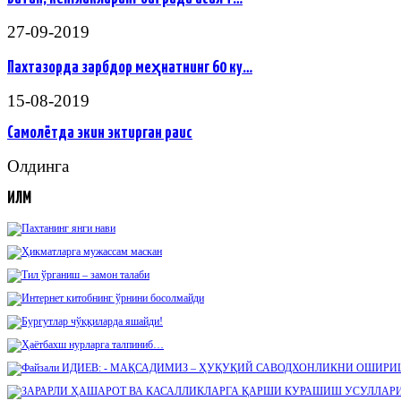
27-09-2019
Пахтазорда зарбдор меҳнатнинг 60 ку…
15-08-2019
Самолётда экин эктирган раис
Олдинга
ИЛМ