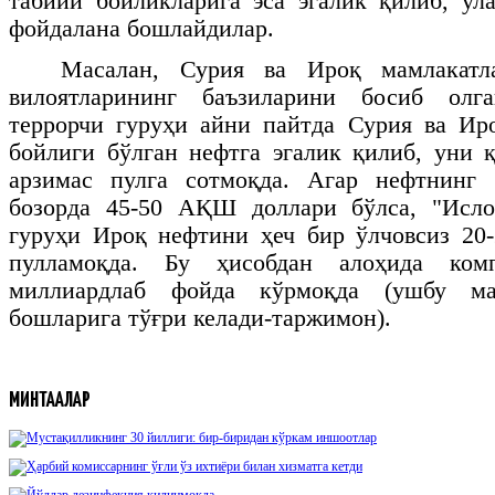
табиий бойликларига эса эгалик қилиб, ул
фойдалана бошлайдилар.
Масалан, Сурия ва Ироқ мамлакатл
вилоятларининг баъзиларини босиб олг
террорчи гуруҳи айни пайтда Сурия ва Ир
бойлиги бўлган нефтга эгалик қилиб, уни қ
арзимас пулга сотмоқда. Агар нефтнинг
бозорда 45-50 АҚШ доллари бўлса, "Исло
гуруҳи Ироқ нефтини ҳеч бир ўлчовсиз 20
пулламоқда. Бу ҳисобдан алоҳида ком
миллиардлаб фойда кўрмоқда (ушбу м
бошларига тўғри келади-таржимон).
МИНТАҚАЛАР