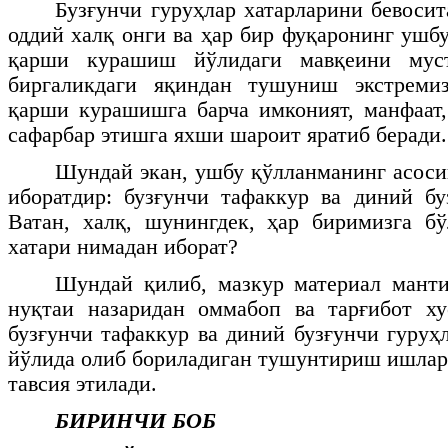
Бузғунчи гуруҳлар хатарларини бевосит
оддий халқ онги ва ҳар бир фуқаронинг ушб
қарши курашиш йўлидаги мавқеини муст
биргаликдаги яқиндан тушуниш экстреми
қарши курашишга барча имконият, манфаат
сафарбар этишга яхши шароит яратиб беради.
Шундай экан, ушбу қўлланманинг асоси
иборатдир: бузғунчи тафаккур ва диний б
Ватан, халқ, шунингдек, ҳар биримизга б
хатари нимадан иборат?
Шундай қилиб, мазкур материал манти
нуқтаи назаридан оммабоп ва тарғибот ху
бузғунчи тафаккур ва диний бузғунчи гуру
йўлида олиб бориладиган тушунтириш ишла
тавсия этилади.
БИРИНЧИ БОБ