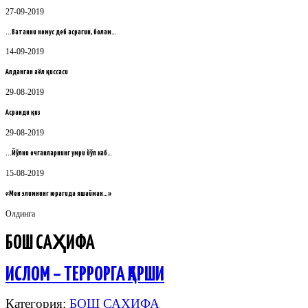
27-09-2019
...Ватанни номус деб асрагин, болам…
14-09-2019
Алданган аёл қиссаси
29-08-2019
Асранди қиз
29-08-2019
...Йўлни очганларнинг умри йўл каб…
15-08-2019
«Мен элимнинг юрагида яшайман…»
Олдинга
БОШ САҲИФА
ИСЛОМ – ТЕРРОРГА ҚАРШИ
Категория:
БОШ САҲИФА