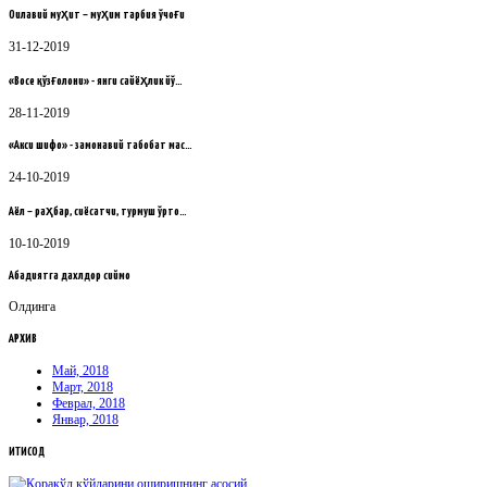
Оилавий муҳит – муҳим тарбия ўчоғи
31-12-2019
«Восе қўзғолони» - янги сайёҳлик йў…
28-11-2019
«Акси шифо» - замонавий табобат мас…
24-10-2019
Аёл – раҳбар, сиёсатчи, турмуш ўрто…
10-10-2019
Абадиятга дахлдор сиймо
Олдинга
АРХИВ
Май, 2018
Март, 2018
Феврал, 2018
Январ, 2018
ИҚТИСОД