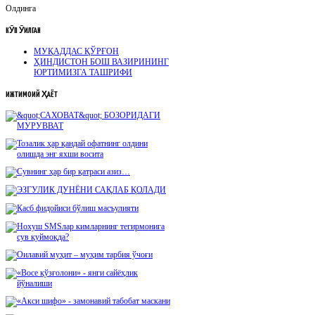
Олдинга
КӮП
ӮҚИЛГАН
МУҚАДДАС ҚЎРҒОН
ҲИНДИСТОН БОШ ВАЗИРИНИНГ
ЮРТИМИЗГА ТАШРИФИ
ИЖТИМОИЙ
ҲАЁТ