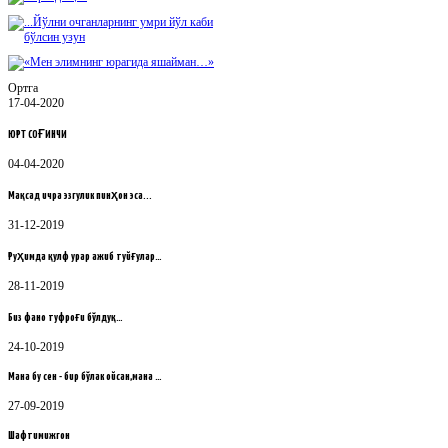
Ортга
17-04-2020
ЮРТ СОҒИНЧИ
04-04-2020
Мақсад ичра эзгулик пинҳон эса...
31-12-2019
Руҳимда қулф урар ажиб туйғулар…
28-11-2019
Биз фано туфроғи бўлдуқ…
24-10-2019
Мана бу сен - бир бўлак ойсан,мана …
27-09-2019
Шафтимижгон