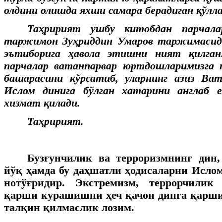
олдини олишда яхши самара берадиган қўлл
Таҳририят ушбу китобдан парчал
таржимон Зуҳриддин Умаров таржимасид
эътиборига ҳавола этишни ният қилган
парчалар ватанпарвар юртдошларимизга 
башарасини кўрсатиб, уларнинг азиз Ва
Ислом динига бўлган хатарини англаб 
хизмат қилади.
Таҳририят.
Бузғунчилик ва терроризмнинг дин,
йўқ ҳамда бу даҳшатли ҳодисаларни Исло
нотўғридир. Экстремизм, террорчилик
қарши курашишни ҳеч қачон динга қарш
талқин қилмаслик лозим.