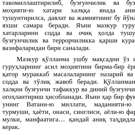
такомиллаштирилиб, бузғунчилик ва буз
моҳияти-ю хатари халққа янада ани
тушунтирилса, давлат ва жамиятнинг бу йўн
яхши самара беради. Яъни мазкур гуру
хатарларини содда ва очиқ ҳолда туш
бузғунчилик ва террорчиликка қарши ку
вазифаларидан бири саналади.
Мазкур қўлланма ушбу мақсадни ўз и
гуруҳларнинг асил моҳиятини бирма-бир ёр
қатор мураккаб масалаларнинг назарий ва
содда ва тўлиқ жавоб беради. Қўлланма
халқни бузғунчи тафаккур ва диний бузғунч
огоҳлантириш ҳисобланади. Яъни ҳар бир фу
унинг Ватани-ю миллати, маданияти-ю
турмуши, ҳаёти, онаси, синглиси, аёли-ю фа
мулки, манфаатига… қандай аниқ таҳдид
керак.