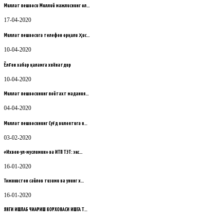
Миллат пешвоси Миллий мажлиснинг ол…
17-04-2020
Миллат пешвосига телефон орқали ҳис…
10-04-2020
Ёлғон хабар қаламга хиёнатдир
10-04-2020
Миллат пешвосининг пойтахт мадания…
04-04-2020
Миллат пешвосининг Суғд вилоятига и…
03-02-2020
«Ихвон-ул-муслимин» ва ИТП ТЭТ: экс…
16-01-2020
Тожикистон сайлов тизими ва унинг х…
16-01-2020
ЯНГИ ИШЛАБ ЧИҚАРИШ КОРХОНАСИ ИШГА Т…