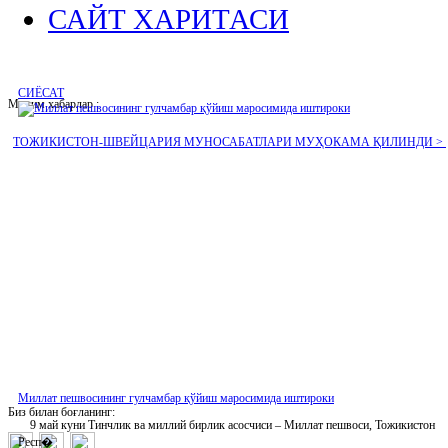
САЙТ ХАРИТАСИ
СИЁСАТ
Муҳим хабарлар :
ТОЖИКИСТОН-ШВЕЙЦАРИЯ МУНОСАБАТЛАРИ МУҲОКАМА ҚИЛИНДИ >
Миллат пешвосининг гулчамбар қўйиш маросимида иштироки
Биз билан боғланинг:
9 май куни Тинчлик ва миллий бирлик асосчиси – Миллат пешвоси, Тожикистон
Респ�