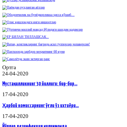
Ортга
24-04-2020
Мустақилликнинг 30 йиллиги: бир-бир…
17-04-2020
Ҳарбий комиссарнинг ўғли ўз ихтиёри…
17-04-2020
Йўллар дезинфекция қилинмоқда