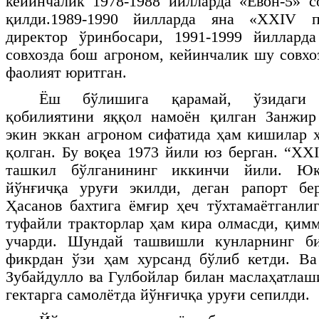
кейинчалик 1978-1988 йилларда «Ёвон-5» с
қилди.1989-1990 йилларда яна «
XXIV
па
директор ўринбосари, 1991-1999 йиллард
совхозда бош агроном, кейинчалик шу совхо
фаолият юритган.
Ёш бўлишига қарамай, ўзидаги 
қобилиятини яққол намоён қилган Занжир
экин эккан агроном сифатида ҳам кишилар 
қолган. Бу воқеа 1973 йили юз берган. “ХХ
ташкил бўлганининг иккинчи йили. Юқ
йўнғичқа уруғи экилди, деган рапорт б
Ҳасанов бахтига ёмғир ҳеч тўхтамаётганли
туфайли тракторлар ҳам кира олмасди, қимм
учарди. Шундай ташвишли кунларнинг би
фикрдан ўзи ҳам хурсанд бўлиб кетди. Ва
Зубайдулло ва Гулбойлар билан маслаҳатлаш
гектарга самолётда йўнғичқа уруғи сепилди.