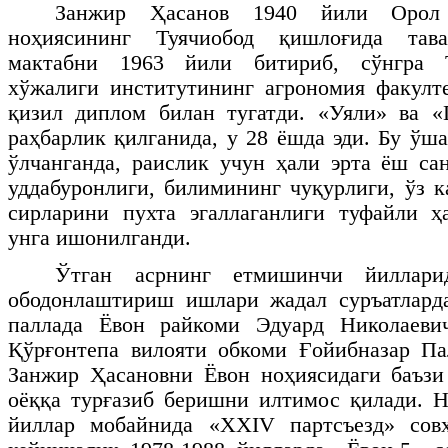
Занжир Ҳасанов 1940 йили Орол 
ноҳиясининг Туячиобод қишлоғида тав
мактабни 1963 йили битириб, сўнгра 
хўжалиги институтининг агрономия факулт
қизил диплом билан тугатди. «Уяли» ва «
раҳбарлик қилганида, у 28 ёшда эди. Бу ўш
ўлчанганда, раислик учун ҳали эрта ёш са
уддабуронлиги, билимининг чуқурлиги, ўз к
сирларини пухта эгаллаганлиги туфайли ҳ
унга ишонилганди.
Ўтган асрнинг етмишинчи йиллари
ободонлаштириш ишлари жадал суръатларда
паллада Ёвон райкоми Эдуард Николаеви
Қўрғонтепа вилояти обкоми Ғойибназар Па
Занжир Ҳасановни Ёвон ноҳиясидаги баъзи
оёққа турғазиб беришни илтимос қилади. Н
йиллар мобайнида «
XXIV
партсъезд» сов