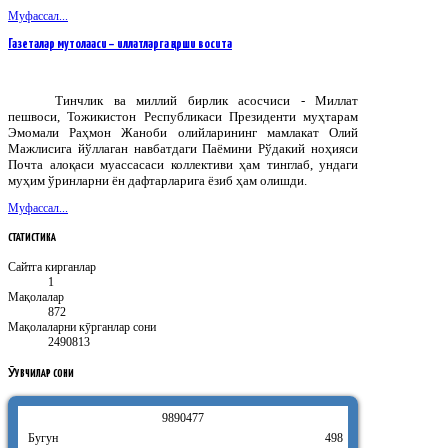
Муфассал...
Газеталар мутолааси – иллатларга қарши восита
Тинчлик ва миллий бирлик асосчиси - Миллат
пешвоси, Тожикистон Республикаси Президенти муҳтарам
Эмомали Раҳмон Жаноби олийларининг мамлакат Олий
Мажлисига йўллаган навбатдаги Паёмини Рўдакий ноҳияси
Почта алоқаси муассасаси коллективи ҳам тинглаб, ундаги
муҳим ўринларни ён дафтарларига ёзиб ҳам олишди.
Муфассал...
СТАТИСТИКА
Сайтга кирганлар
1
Мақолалар
872
Мақолаларни кӯрганлар сони
2490813
ӮҚУВЧИЛАР
СОНИ
9
8
9
0
4
7
7
Бугун
498