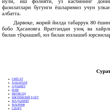
йўли, иш фолияти, ўз касбининг дони
фазилатлари бугунги ёшларимиз учун улка
албатта.
Дарвоқе, жорий йилда табаррук 80 ёши
бобо Ҳасановга Яратгандан узоқ ва хайрл
билан тўқнашиб, юз билан юзлашиб юрсинлар
Сурат
СИЁСАТ
ХАБАРЛАР
АДАБИЁТ
ИЛМ
ИҚТИСОД
ИЖТИМОИЙ ҲАЁТ
МАДАНИЯТ
МАОРИФ
СПОРТ