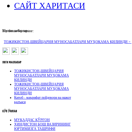
САЙТ ХАРИТАСИ
Муҳим хабарлар :
Биз билан боғланинг:
ТОЖИКИСТОН-ШВЕЙЦАРИЯ МУНОСАБАТЛАРИ МУҲОКАМА ҚИЛИНДИ >
ЯНГИ
МАҚОЛАЛАР
ТОЖИКИСТОН-ШВЕЙЦАРИЯ
МУНОСАБАТЛАРИ МУҲОКАМА
ҚИЛИНДИ
ТОЖИКИСТОН-ШВЕЙЦАРИЯ
МУНОСАБАТЛАРИ МУҲОКАМА
ҚИЛИНДИ
Китоб - маърифат пойдевори ва нажот
қалъаси
КӮП
ӮҚИЛГАН
МУҚАДДАС ҚЎРҒОН
ҲИНДИСТОН БОШ ВАЗИРИНИНГ
ЮРТИМИЗГА ТАШРИФИ