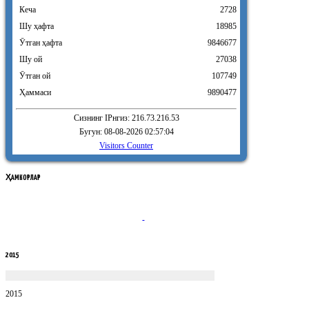
Кеча
2728
Шу ҳафта
18985
Ӯтган ҳафта
9846677
Шу ой
27038
Ӯтган ой
107749
Ҳаммаси
9890477
Сизнинг IPнгиз: 216.73.216.53
Бугун: 08-08-2026 02:57:04
Visitors Counter
ҲАМКОРЛАР
2015
2015