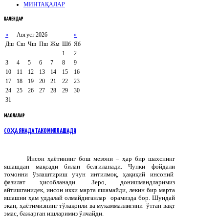
МИНТАҚАЛАР
КАЛЕНДАР
«
Август 2026
»
Дш
Сш
Чш
Пш
Жм
Шб
Яб
1
2
3
4
5
6
7
8
9
10
11
12
13
14
15
16
17
18
19
20
21
22
23
24
25
26
27
28
29
30
31
МАҚОЛАЛАР
СОҲА ЯНАДА ТАКОМИЛЛАШАДИ
Инсон ҳаётининг бош мезони – ҳар бир шахснинг
яшашдан мақсади билан белгиланади. Чунки фойдали
томонни ўзлаштириш учун интилмоқ, ҳақиқий инсоний
фазилат ҳисобланади. Зеро, донишмандларимиз
айтишганидек, инсон икки марта яшамайди, лекин бир марта
яшашни ҳам уддалай олмайдиганлар орамизда бор. Шундай
экан, ҳаётимизнинг тўлақонли ва мукаммаллигини ўтган вақт
эмас, бажарган ишларимиз ўлчайди.