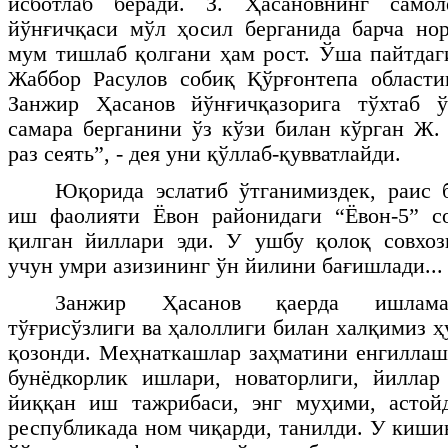
исботлаб беради. З. Ҳасановнинг самол
йўнғичқаси мўл ҳосил берганида барча но
мум тишлаб қолгани ҳам рост. Ўша пайтдаг
Жаббор Расулов собиқ Қўрғонтепа области
Занжир Ҳасанов йўнғичқазорига тўхтаб 
самара берганини ўз кўзи билан кўрган Ж. 
раз сеять”, - дея уни қўллаб-қувватлайди.
Юқорида эслатиб ўтганимиздек, раис 
иш фаолияти Ёвон районидаги “Ёвон-5” со
қилган йиллари эди. У ушбу қолоқ совхоз
учун умри азизининг ўн йилини бағишлади...
Занжир Ҳасанов қаерда ишламас
тўғрисўзлиги ва ҳалоллиги билан халқимиз 
қозонди. Меҳнаткашлар заҳматини енгилла
бунёдкорлик ишлари, новаторлиги, йиллар
йиққан иш тажрибаси, энг муҳими, астой
республикада ном чиқарди, танилди. У киши