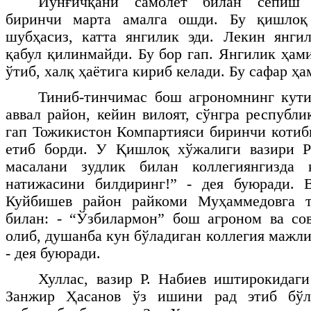
Йўнғичқани самолёт билан сепиш 
биринчи марта амалга ошди. Бу қишлоқ 
шубҳасиз, катта янгилик эди. Лекин янг
қабул қилинмайди. Бу бор гап. Янгилик ҳам
ўтиб, халқ ҳаётига кириб келади. Бу сафар ҳа
Тиниб-тинчимас бош агрономнинг кути
аввал район, кейин вилоят, сўнгра республи
гап Тожикистон Компартияси биринчи котиб
етиб борди. У Қишлоқ хўжалиги вазири Р
масалани зудлик билан коллегиянгизда 
натижасини билдиринг!” - дея буюради. В
Куйбишев район райкоми Муҳаммедовга т
билан: - “Ўзбилармон” бош агроном ва со
олиб, душанба кун бўладиган коллегия мажл
- дея буюради.
Хуллас, вазир Р. Набиев иштирокидаг
Занжир Ҳасанов ўз ишини рад этиб бўл