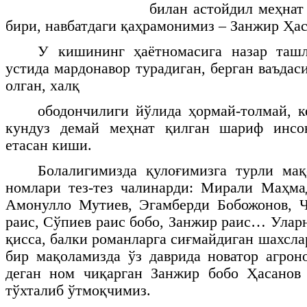
билан астойдил меҳнат
бири, навбатдаги қаҳрамонимиз – Занжир Ҳас
У кишининг ҳаётномасига назар ташл
устида мардонавор турадиган, берган ваъдас
олган, халқ
ободончилиги йўлида ҳормай-толмай, ке
кундуз демай меҳнат қилган шариф инсо
етасан киши.
Болалигимизда қулоғимизга турли мақ
номлари тез-тез чалинарди: Мирали Маҳма
Амонулло Мутиев, Эгамберди Бобожонов, Ч
раис, Сўпиев раис бобо, Занжир раис… Улар
қисса, балки романларга сиғмайдиган шахсл
бир мақоламизда ўз даврида новатор агро
деган ном чиқарган Занжир бобо Ҳасанов 
тўхталиб ўтмоқчимиз.