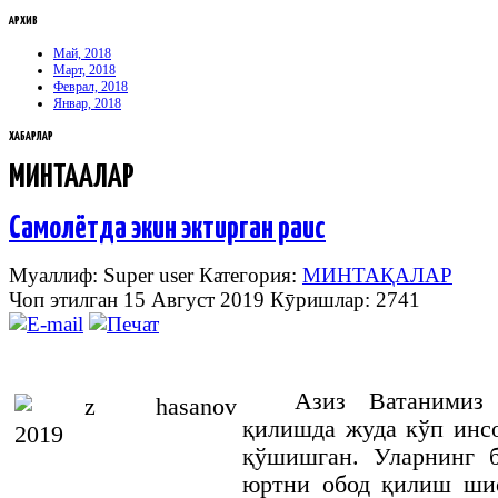
АРХИВ
Май, 2018
Март, 2018
Феврал, 2018
Январ, 2018
ХАБАРЛАР
МИНТАҚАЛАР
Самолётда экин эктирган раис
Муаллиф: Super user
Категория:
МИНТАҚАЛАР
Чоп этилган 15 Август 2019
Кӯришлар: 2741
Азиз
Ватанимиз
қилишда
жуда
кўп
инс
қўшишган
.
Уларнинг 
юртни обод қилиш ши