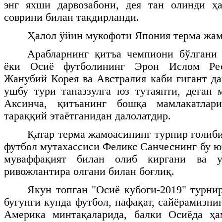
энг яхши дарвозабони, дея тан олинди ҳ
соврини билан тақдирланди.
Ҳалол ўйин мукофоти Япония терма жам
Арабларнинг қитъа чемпиони бўлгани 
ёки Осиё футболининг Эрон Ислом Рес
Жанубий Корея ва Австралия каби гигант да
ушбу тури таназзулга юз тутаяпти, деган 
Аксинча, қитъанинг бошқа мамлакатлар
тараққий этаётганидан далолатдир.
Қатар терма жамоасининг турнир ғолиби
футбол мутахассиси Феликс Санчеснинг бу ю
муваффақият билан олиб киргани ва у
ривожлантира олгани билан боғлиқ.
Якун топган "Осиё кубоги-2019" турни
бугунги кунда футбол, нафақат, сайёрамизн
Америка минтақаларида, балки Осиёда ҳа