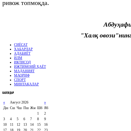
ривож топмоқда.
Абдуҳаф
"Халқ овози"нин
СИЁСАТ
ХАБАРЛАР
АДАБИЁТ
ИЛМ
ИҚТИСОД
ИЖТИМОИЙ ҲАЁТ
МАДАНИЯТ
МАОРИФ
СПОРТ
МИНТАҚАЛАР
КАЛЕНДАР
«
Август 2026
»
Дш
Сш
Чш
Пш
Жм
Шб
Яб
1
2
3
4
5
6
7
8
9
10
11
12
13
14
15
16
17
18
19
20
21
22
23