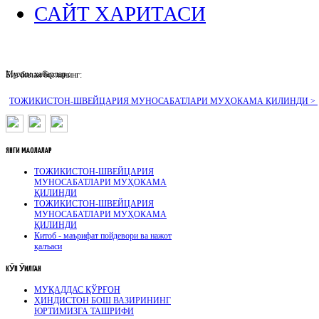
САЙТ ХАРИТАСИ
Муҳим хабарлар :
Биз билан боғланинг:
ТОЖИКИСТОН-ШВЕЙЦАРИЯ МУНОСАБАТЛАРИ МУҲОКАМА ҚИЛИНДИ >
ЯНГИ
МАҚОЛАЛАР
ТОЖИКИСТОН-ШВЕЙЦАРИЯ
МУНОСАБАТЛАРИ МУҲОКАМА
ҚИЛИНДИ
ТОЖИКИСТОН-ШВЕЙЦАРИЯ
МУНОСАБАТЛАРИ МУҲОКАМА
ҚИЛИНДИ
Китоб - маърифат пойдевори ва нажот
қалъаси
КӮП
ӮҚИЛГАН
МУҚАДДАС ҚЎРҒОН
ҲИНДИСТОН БОШ ВАЗИРИНИНГ
ЮРТИМИЗГА ТАШРИФИ