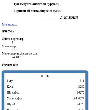
Тун-кунунга айлагали нурфош,
Бирисин ой англа, бирисин қуёш.
----------------------------------------- А. НАВОИЙ.
Муфассал...
СТАТИСТИКА
Сайтга кирганлар
1
Мақолалар
872
Мақолаларни кӯрганлар сони
2490120
ӮҚУВЧИЛАР
СОНИ
9
8
8
7
7
6
2
Бугун
511
Кеча
3280
Шу ҳафта
16270
Ӯтган ҳафта
9846677
Шу ой
24323