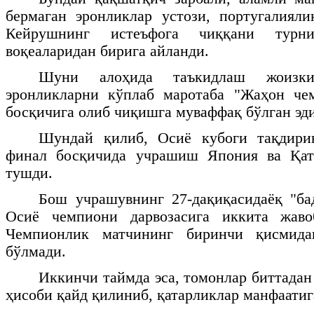
бермаган эронликлар устози, португалиял
Кейрушнинг истеъфога чиққани турни
воқеаларидан бирига айланди.
Шуни алоҳида таъкидлаш жоизк
эронликларни кўплаб маротаба "Жаҳон че
босқичига олиб чиқишга муваффақ бўлган эди
Шундай қилиб, Осиё кубоги тақдири
финал босқичида учрашиш Япония ва Қат
тушди.
Бош учрашувнинг 27-дақиқасидаёқ "ба
Осиё чемпиони дарвозасига иккита жаво
Чемпионлик матчининг биринчи қисмида
бўлмади.
Иккинчи таймда эса, томонлар биттадан
ҳисоби қайд қилиниб, қатарликлар манфаатиг