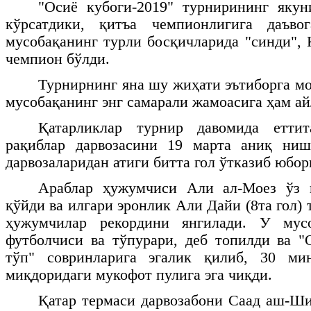
"Осиё кубоги-2019" турнирининг яку
кўрсатдики, қитъа чемпионлигига даъво
мусобақанинг турли босқичларида "синди", 
чемпион бўлди.
Турнирнинг яна шу жиҳати эътиборга мо
мусобақанинг энг самарали жамоасига ҳам ай
Қатарликлар турнир давомида еттит
рақиблар дарвозасини 19 марта аниқ ни
дарвозаларидан атиги битта гол ўтказиб юбо
Араблар ҳужумчиси Али ал-Моез ўз 
қўйди ва илгари эронлик Али Дайи (8та гол)
ҳужумчилар рекордини янгилади. У мус
футболчиси ва тўпурари, деб топилди ва "
тўп" совринларига эгалик қилиб, 30 ми
миқдоридаги мукофот пулига эга чиқди.
Қатар термаси дарвозабони Саад аш-Ши