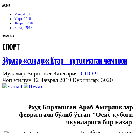
АРХИВ
Май, 2018
Март, 2018
Феврал, 2018
Январ, 2018
ХАБАРЛАР
СПОРТ
Зўрлар «синди»: Қатар – кутилмаган чемпион
Муаллиф: Super user
Категория:
СПОРТ
Чоп этилган 12 Феврал 2019
Кӯришлар: 3020
ёхуд
Бирлашган
Араб
Амирликлар
февралгача
бўлиб
ўтган
"
Осиё
кубоги
якунларига
бир
назар
Футбол - спор