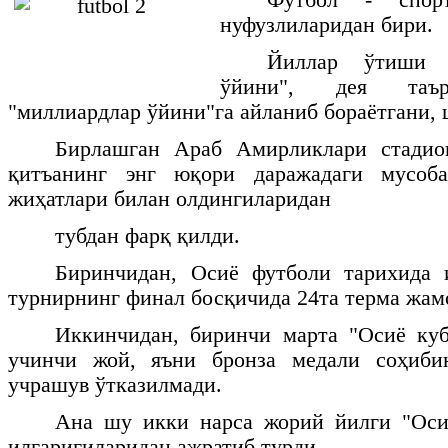
нуфузлиларидан бири.
Йиллар ўтиши 
ўйини", дея таър
"миллиардлар ўйини"га айланиб бораётгани, 
Бирлашган Араб Амирликлари стадио
қитъанинг энг юқори даражадаги мусоба
жиҳатлари билан олдингиларидан
тубдан фарқ қилди.
Биринчидан, Осиё футболи тарихида 
турнирнинг финал босқичида 24та терма жам
Иккинчидан, биринчи марта "Осиё куб
учинчи жой, яъни бронза медали соҳиби
учрашув ўтказилмади.
Ана шу икки нарса жорий йилги "Оси
илгаригиларидан ажратиб турди.