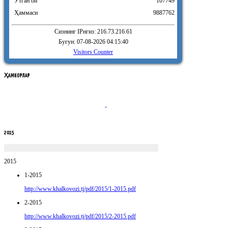
Ӯтган ой
107749
Ҳаммаси
9887762
Сизнинг IPнгиз: 216.73.216.61
Бугун: 07-08-2026 04:15:40
Visitors Counter
ҲАМКОРЛАР
2015
2015
1-2015
http://www.khalkovozi.tj/pdf/2015/1-2015.pdf
2-2015
http://www.khalkovozi.tj/pdf/2015/2-2015.pdf