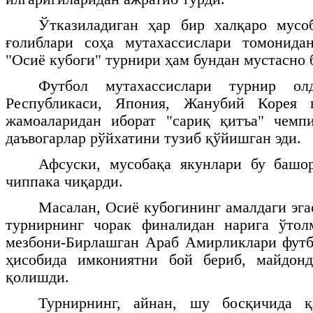
Ўтказиладиган ҳар бир халқаро мусо
ғолиблари соҳа мутахассислари томонида
"Осиё кубоги" турнири ҳам бундан мустасно 
Футбол мутахассислари турнир о
Республикаси, Япония, Жанубий Корея 
жамоаларидан иборат "сариқ қитъа" чемп
даъвогарлар рўйхатини тузиб қўйишган эди.
Афсуски, мусобақа якунлари бу башор
чиппака чиқарди.
Масалан, Осиё кубогининг амалдаги эга
турнирнинг чорак финалидан нарига ўтол
мезбони-Бирлашган Араб Амирликлари футб
ҳисобида имкониятни бой бериб, майдон
қолишди.
Турнирнинг, айнан, шу босқичида қ