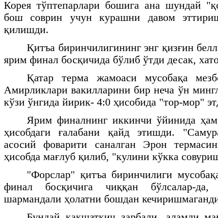
Корея тўптепарлари бошига ана шундай "қ
бош соврин учун курашни давом эттири
қилишди.
Қитъа биринчилигининг энг қизғин бел
ярим финал босқичида бўлиб ўтди десак, хат
Қатар терма жамоаси мусобақа мезб
Амирликлари вакилларини бир неча ўн минг
кўзи ўнгида йирик- 4:0 ҳисобида "тор-мор" эт
Ярим финалнинг иккинчи ўйинида ҳам
ҳисобдаги ғалабани қайд этишди. "Самур
асосий фоварити саналган Эрон термаси
ҳисобда мағлуб қилиб, "кулини кўкка совури
"Форслар" қитъа биринчилиги мусобақ
финал босқичига чиққан бўлсалар-да,
шармандали ҳолатни бошдан кечиришмаганди
Бундай қақшатқич зарбали, аламли ма