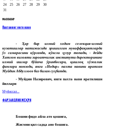
24
25
26
27
28
29
30
31
МАҚОЛАЛАР
Пахтанинг янги нави
-
Ҳар
бир
илмий
ходим
селекция
-
илмий
кузатишлар
натижасида
эришилган
муваффақиятларда
ўз
самарасини
кўрганда
,
кўнгли
ҳузур
топади
, -
дейди
Хатлон
вилояти
зироатчилик
институти
директорининг
илмий
ишлар
бўйича
ўринбосари
,
қишлоқ
хўжалик
фанлари
номзоди
,
янги
«
Нодир
»
пахта
навини
яратган
Муйдин
Абдуллоев
биз
билан
суҳбатда
.
- Муйдин Назирович, янги пахта нави яратилиши
йиллари
Муфассал...
ФАРЗАНДЛИК МЕҲРИ
Бошни фидо айла ато қошиға,
Жисмни қил садқа ано бошиға.