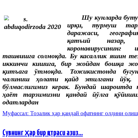
Шу кунларда буту
ирқи, турмуш тар
даражаси, географи
қатъий назар
коронавирусининг
ташвишга солмоқда. Бу касаллик яшин те
иккинчи кишига, бир жойдан бошқа жо
қитъага ўтмоқда. Тожикистонда бугун
чалиниш ҳолати қайд этилгани йўқ. 
бўлмаслигимиз керак. Бундай шароитда 
ҳаёт тарзимизни қандай йўлга қўйиши
одатлардан
Муфассал: Тозалик ҳар қандай офатнинг олдини олиш
Сувнинг ҳар бир қатраси азиз…