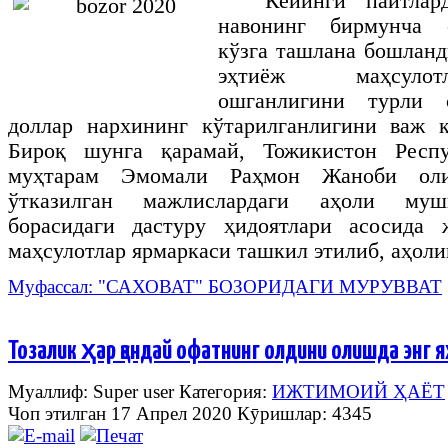
Кейинги пайтлар
навонинг бирмунча 
кўзга ташлана бошланд
эҳтиёж маҳсулот
ошганлигини турли с
доллар нархининг кўтарилганлигини важ қ
Бироқ шунга қарамай, Тожикистон Респу
муҳтарам Эмомали Раҳмон Жаноби оли
ўтказилган мажлислардаги аҳоли муш
борасидаги дастуру ҳидоятлари асосида 
маҳсулотлар ярмаркаси ташкил этилиб, аҳоли
Муфассал: "САХОВАТ" БОЗОРИДАГИ МУРУВВАТ
Тозалик ҳар қандай офатнинг олдини олишда энг 
Муаллиф: Super user
Категория:
ИЖТИМОИЙ ҲАЁТ
Чоп этилган 17 Апрел 2020
Кӯришлар: 4345