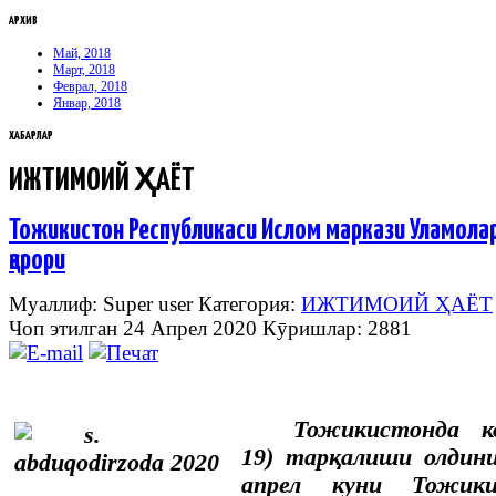
АРХИВ
Май, 2018
Март, 2018
Феврал, 2018
Январ, 2018
ХАБАРЛАР
ИЖТИМОИЙ ҲАЁТ
Тожикистон Республикаси Ислом маркази Уламолар
қарори
Муаллиф: Super user
Категория:
ИЖТИМОИЙ ҲАЁТ
Чоп этилган 24 Апрел 2020
Кӯришлар: 2881
Тожикистонда ко
19) тарқалиши олдин
апрел куни Тожики