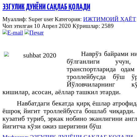
ЭЗГУЛИК ДУНЁНИ САҚЛАБ ҚОЛАДИ
Муаллиф: Super user
Категория:
ИЖТИМОИЙ ҲАЁТ
Чоп этилган 10 Апрел 2020
Кӯришлар: 2589
Наврўз байрами н
бўлганлиги учун
транспортларида одам
троллейбусда бўш ў
Йўловчиларнинг к
кишилар, асосан, аёллар ташкил этарди.
Навбатдаги бекатда қирқ ёшлар атрофид
ёшроқ йигит троллейбусга бошлаб чиқарди.
кузатиб туриб, эркак нобино эканлигини ан
йигитча кўзи ожиз шеригини бўш