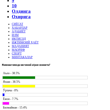
9
10
Олдинга
Охирига
СИЁСАТ
ХАБАРЛАР
АДАБИЁТ
ИЛМ
ИҚТИСОД
ИЖТИМОИЙ ҲАЁТ
МАДАНИЯТ
МАОРИФ
СПОРТ
МИНТАҚАЛАР
Мамлакатимизда
ижтимоий аҳвол сизнингча?
Аъло - 38.5%
Яхши - 38.5%
Ӯртача - 0%
Ёмон - 7.7%
Билмайман - 15.4%