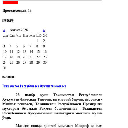
Проголосовали
: 13
КАЛЕНДАР
«
Август 2026
»
Дш
Сш
Чш
Пш
Жм
Шб
Яб
1
2
3
4
5
6
7
8
9
10
11
12
13
14
15
16
17
18
19
20
21
22
23
24
25
26
27
28
29
30
31
МАҚОЛАЛАР
Тожикистон Республикаси Ҳукумати мажлиси
28 ноябр куни Тожикистон Республикаси
Ҳукумати биносида Тинчлик ва миллий бирлик асосчиси -
Миллат пешвоси, Тожикистон Республикаси Президенти
муҳтарам Эмомали Раҳмон бошчилигида Тожикистон
Республикаси Ҳукуматининг навбатдаги мажлиси бўлиб
ўтди.
Мажлис ишида дастлаб мамлакат Маориф ва илм