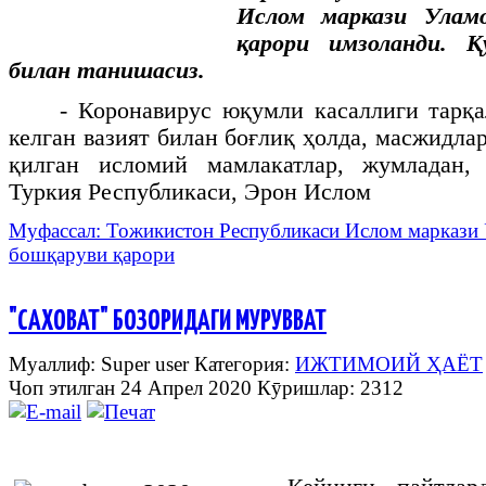
Ислом маркази Уламо
қарори имзоланди. 
билан танишасиз.
- Коронавирус юқумли касаллиги тарқ
келган вазият билан боғлиқ ҳолда, масжидл
қилган исломий мамлакатлар, жумладан,
Туркия Республикаси, Эрон Ислом
Муфассал: Тожикистон Республикаси Ислом маркази
бошқаруви қарори
"САХОВАТ" БОЗОРИДАГИ МУРУВВАТ
Муаллиф: Super user
Категория:
ИЖТИМОИЙ ҲАЁТ
Чоп этилган 24 Апрел 2020
Кӯришлар: 2312