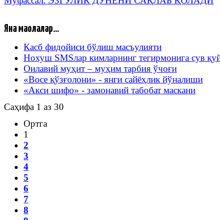
Муфассал: ЭЗГУЛИК ДУНЁНИ САҚЛАБ ҚОЛАДИ
Яна мақолалар...
Касб фидойиси бўлиш масъулияти
Нохуш SMSлар кимларнинг тегирмонига сув қу
Оилавий муҳит – муҳим тарбия ўчоғи
«Восе қўзғолони» - янги сайёҳлик йўналиши
«Акси шифо» - замонавий табобат маскани
Саҳифа 1 аз 30
Ортга
1
2
3
4
5
6
7
8