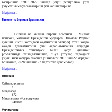
вазирининг "2018-2022 йиллар учун республика ўрта
умумтаълим муассасаларини фан кабинетлари ва
Муфассал...
Инсониятга берилган буюк неъмат
Тинчлик ва миллий бирлик асосчиси – Миллат
пешвоси, мамлакат Президенти муҳтарам Эмомали Раҳмон
сувнинг инсон ҳаётидаги аҳамиятини эътироф этган ҳолда,
жаҳон ҳамжамиятини уни асраб-авайлашга чақирди.
Президентимиз ташаббуси билан қабул қилинган
резолюцияда таъкидланишича, “Сув устувор тараққиёт
учун” янги халқаро амалиёт ўн йиллиги 2018 йил 22 мартдан
бошланиб, 2028 йилнинг 22 мартигача давом этади.
Муфассал...
СТАТИСТИКА
Сайтга кирганлар
1
Мақолалар
872
Мақолаларни кӯрганлар сони
2489801
ӮҚУВЧИЛАР
СОНИ