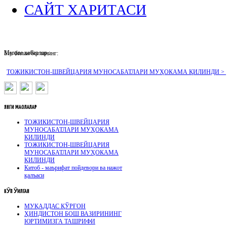
САЙТ ХАРИТАСИ
Муҳим хабарлар :
Биз билан боғланинг:
ТОЖИКИСТОН-ШВЕЙЦАРИЯ МУНОСАБАТЛАРИ МУҲОКАМА ҚИЛИНДИ >
ЯНГИ
МАҚОЛАЛАР
ТОЖИКИСТОН-ШВЕЙЦАРИЯ
МУНОСАБАТЛАРИ МУҲОКАМА
ҚИЛИНДИ
ТОЖИКИСТОН-ШВЕЙЦАРИЯ
МУНОСАБАТЛАРИ МУҲОКАМА
ҚИЛИНДИ
Китоб - маърифат пойдевори ва нажот
қалъаси
КӮП
ӮҚИЛГАН
МУҚАДДАС ҚЎРҒОН
ҲИНДИСТОН БОШ ВАЗИРИНИНГ
ЮРТИМИЗГА ТАШРИФИ