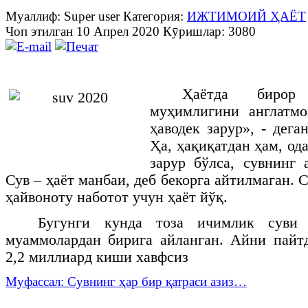
Муаллиф: Super user
Категория:
ИЖТИМОИЙ ҲАЁТ
Чоп этилган 10 Апрел 2020
Кӯришлар: 3080
Ҳаётда бирор
муҳимлигини англатмо
ҳаводек зарур», - дег
Ҳа, ҳақиқатдан ҳам, од
зарур бўлса, сувнинг
Сув – ҳаёт манбаи, деб бекорга айтилмаган. С
ҳайвоноту наботот учун ҳаёт йўқ.
Бугунги кунда тоза ичимлик суви 
муаммолардан бирига айланган. Айни пайт
2,2 миллиард киши хавфсиз
Муфассал: Сувнинг ҳар бир қатраси азиз…