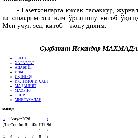
- Газетхонларга юксак тафаккур, журна
ва ёшларимизга илм ўрганишу китоб ўқишд
Мен учун эса, китоб – жону дилим.
Суҳбатни Искандар
МАҲМАДА
СИЁСАТ
ХАБАРЛАР
АДАБИЁТ
ИЛМ
ИҚТИСОД
ИЖТИМОИЙ ҲАЁТ
МАДАНИЯТ
МАОРИФ
СПОРТ
МИНТАҚАЛАР
КАЛЕНДАР
«
Август 2026
»
Дш
Сш
Чш
Пш
Жм
Шб
Яб
1
2
3
4
5
6
7
8
9