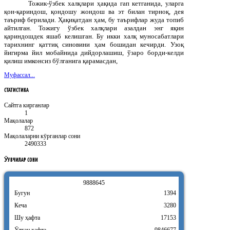
Тожик-ўзбек халқлари ҳақида гап кетганида, уларга
қон-қариндош, қондошу жондош ва эт билан тирноқ, дея
таъриф берилади. Ҳақиқатдан ҳам, бу таърифлар жуда топиб
айтилган. Тожигу ўзбек халқлари азалдан энг яқин
қариндошдек яшаб келишган. Бу икки халқ муносабатлари
тарихнинг қаттиқ синовини ҳам бошидан кечирди. Узоқ
йигирма йил мобайнида дийдорлашиш, ўзаро борди-келди
қилиш имконсиз бўлганига қарамасдан,
Муфассал...
СТАТИСТИКА
Сайтга кирганлар
1
Мақолалар
872
Мақолаларни кӯрганлар сони
2490333
ӮҚУВЧИЛАР
СОНИ
9
8
8
8
6
4
5
Бугун
1394
Кеча
3280
Шу ҳафта
17153
Ӯтган ҳафта
9846677