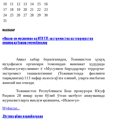
10
11
12
13
14
15
16
17
18
19
20
21
22
23
24
25
26
27
28
29
30
31
МАҚОЛАЛАР
«Ихвон-ул-муслимин» ва ИТП ТЭТ: экстремистик ва террористик
амалларда ўхшаш умумийликлар
Аввал хабар берилганидек, Тожикистон ҳуқуқ
муҳофазаси органлари томонидан мамлакат ҳудудида
«Ихвон-ул-муслимин» ё «Мусулмон биродарлар» террорчи-
экстремист ташкилотининг (Тожикистонда фаолияти
тақиқланган) 113 нафар аъзоси қўлга олиниб, уларга нисбатан
жиноий иш очилди.
Тожикистон Республикаси Бош прокурори Юсуф
Раҳмон 28 январ куни бўлиб ўтган матбуот анжуманида
журналистларга маълум қилишича, «Ихвон-ул-
Муфассал...
Дўстлик қуёши порлайверади