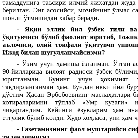
тамаддунига таъсири илмий жиҳатдан жуда
берилган. Энг асосийси, мозийнинг ўлмас с
шонли ўтмишидан хабар беради.
- Яқин эллик йил ўзбек тили ва
ўқитувчиси бўлиб фаолият юритиб, Тожи
аълочиси, олий тоифали ўқитувчи унвони
Ижод билан шуғулланмайсизми?
- Ўзим учун ҳамиша ёзганман. Ўтган ас
90-йилларида вилоят радиоси ўзбек бўлим
юритганман. Бунинг учун ҳокимият 
тақдирланганман ҳам. Бундан икки йил бур
дўстим Ҳасан Эрбобоевнинг маслаҳатлари б
хотираларимни тўплаб «Умр кузаги» 
чиқаргандим. Кейинги ёзувларим ҳам ян
етгулик бўлиб қолди. Худо хоҳласа, уни ҳам 
- Газетамизнинг фаол муштарийси сиф
тилакларингиз…