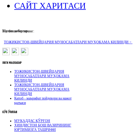
САЙТ ХАРИТАСИ
Муҳим хабарлар :
Биз билан боғланинг:
ТОЖИКИСТОН-ШВЕЙЦАРИЯ МУНОСАБАТЛАРИ МУҲОКАМА ҚИЛИНДИ >
ЯНГИ
МАҚОЛАЛАР
ТОЖИКИСТОН-ШВЕЙЦАРИЯ
МУНОСАБАТЛАРИ МУҲОКАМА
ҚИЛИНДИ
ТОЖИКИСТОН-ШВЕЙЦАРИЯ
МУНОСАБАТЛАРИ МУҲОКАМА
ҚИЛИНДИ
Китоб - маърифат пойдевори ва нажот
қалъаси
КӮП
ӮҚИЛГАН
МУҚАДДАС ҚЎРҒОН
ҲИНДИСТОН БОШ ВАЗИРИНИНГ
ЮРТИМИЗГА ТАШРИФИ