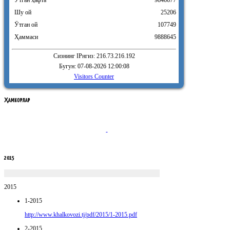
Шу ой
25206
Ӯтган ой
107749
Ҳаммаси
9888645
Сизнинг IPнгиз: 216.73.216.192
Бугун: 07-08-2026 12:00:08
Visitors Counter
ҲАМКОРЛАР
2015
2015
1-2015
http://www.khalkovozi.tj/pdf/2015/1-2015.pdf
2-2015