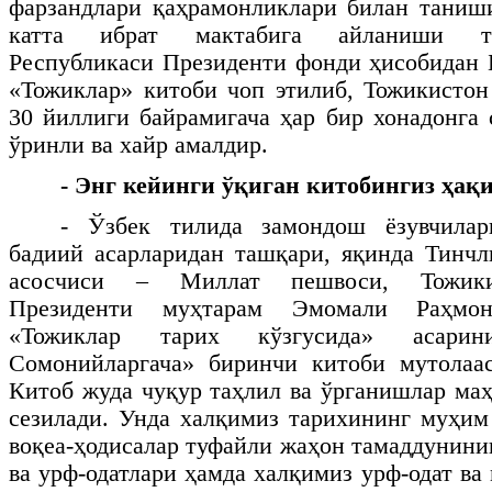
фарзандлари қаҳрамонликлари билан таниш
катта ибрат мактабига айланиши та
Республикаси Президенти фонди ҳисобидан
«Тожиклар» китоби чоп этилиб, Тожикистон
30 йиллиги байрамигача ҳар бир хонадонга
ўринли ва хайр амалдир.
- Энг кейинги ўқиган китобингиз ҳақи
- Ўзбек тилида замондош ёзувчилар
бадиий асарларидан ташқари, яқинда Тинч
асосчиси – Миллат пешвоси, Тожики
Президенти муҳтарам Эмомали Раҳмо
«Тожиклар тарих кўзгусида» асарин
Сомонийларгача» биринчи китоби мутолаа
Китоб жуда чуқур таҳлил ва ўрганишлар маҳ
сезилади. Унда халқимиз тарихининг муҳим
воқеа-ҳодисалар туфайли жаҳон тамаддунини
ва урф-одатлари ҳамда халқимиз урф-одат в