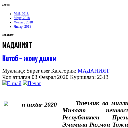
АРХИВ
Май, 2018
Март, 2018
Феврал, 2018
Январ, 2018
ХАБАРЛАР
МАДАНИЯТ
Китоб – жону дилим
Муаллиф: Super user
Категория:
МАДАНИЯТ
Чоп этилган 03 Феврал 2020
Кӯришлар: 2313
Тинчлик ва милли
Миллат пешвос
Республикаси Пре
Эмомали Ра
ҳ
мон Тожи