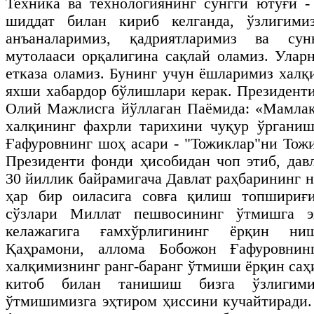
Техника ва технологиянинг сўнгги ютуғи -
шиддат билан кириб келганда, ўзлигими
анъаналаримиз, қадриятларимиз ва сун
мутолааси орқалигина сақлай оламиз. Уларн
етказа оламиз. Бунинг учун ёшларимиз хал
яхши хабардор бўлишлари керак. Президен
Олий Мажлисга йўллаган Паёмида: «Мамлак
халқининг фахрли тарихини чуқур ўрганиш
Ғафуровнинг шоҳ асари - "Тожиклар"ни Тож
Президенти фонди ҳисобидан чоп этиб, дав
30 йиллик байрамигача Давлат раҳбарининг 
ҳар бир оиласига совға қилиш топшириғи
сўзлари Миллат пешвосининг ўтмишга э
келажагига ғамхўрлигининг ёрқин ниш
Қаҳрамони, аллома Бобожон Ғафуровнин
халқимизнинг ранг-баранг ўтмиши ёрқин саҳ
китоб билан танишиш бизга ўзлигим
ўтмишимизга эҳтиром ҳиссини кучайтиради