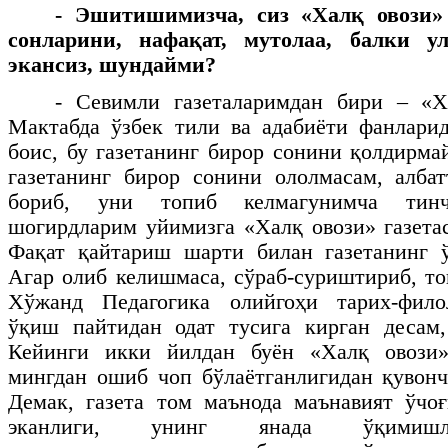
- Эшитишимизча, сиз «Халқ овози» 
сонларини, нафақат, мутолаа, балки у
экансиз, шундайми?
- Севимли газеталаримдан бири – «Ха
Мактабда ўзбек тили ва адабиёти фанлари
боис, бу газетанинг бирор сонини қолдирма
газетанинг бирор сонини ололмасам, албат
бориб, уни топиб келмагунимча тинч
шогирдларим уйимизга «Халқ овози» газета
Фақат қайтариш шарти билан газетанинг 
Агар олиб келишмаса, сўраб-суриштириб, то
Хўжанд Педагогика олийгоҳи тарих-фило
ўқиш пайтидан одат тусига кирган десам,
Кейинги икки йилдан буён «Халқ овози»
мингдан ошиб чоп бўлаётганлигидан қувон
Демак, газета том маънода маънавият ўчо
эканлиги, унинг янада ўқимишли