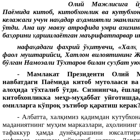
Олий Мажлисига йў
Паёмида китоб, китобхонлик ва кутубхо
келажаги учун на
қ
адар а
ҳ
амиятли эканлиги
ўтди. Ана шу мавзу атрофида умри азизи
ба
ҳ
орини
қ
аршилаётган маърифатпарвар ин
нафа
қ
адаги фахрий ў
қ
итувчи, «Хал
қ
фаол муштарийси, Хатлон вилоятининг Ж
бўлган Намозали Тўхтаров билан су
ҳ
бат ую
-
Мамлакат
Президенти
Олий
навбатдаги
Паёмида
китоб
мутолааси
ва
алоҳида
тўхталиб
ўтди
.
Сизнингча, ёшла
китобхонликка меҳр-муҳаббат уйғотишда
омилларга кўпроқ эътибор қаратиш керак
- Албатта, халқимиз қадимдан кутубхон
маданиятнинг муҳим марказлари, аҳолининг 
тафаккур ҳамда дунёқарашини юксалтир