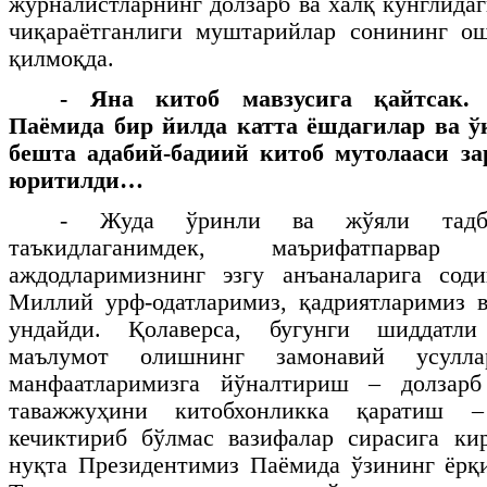
журналистларнинг долзарб ва халқ кўнглида
чиқараётганлиги муштарийлар сонининг о
қилмоқда.
- Яна китоб мавзусига қайтсак. 
Паёмида бир йилда катта ёшдагилар ва ў
бешта адабий-бадиий китоб мутолааси за
юритилди…
- Жуда ўринли ва жўяли тадби
таъкидлаганимдек, маърифатпарва
аждодларимизнинг эзгу анъаналарига сод
Миллий урф-одатларимиз, қадриятларимиз 
ундайди. Қолаверса, бугунги шиддатли
маълумот олишнинг замонавий усулл
манфаатларимизга йўналтириш – долзарб
таважжуҳини китобхонликка қаратиш 
кечиктириб бўлмас вазифалар сирасига к
нуқта Президентимиз Паёмида ўзининг ёрқ