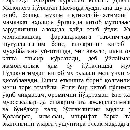
сифатида эҳтиром кўрсатиб келган. Давл
Мажлисга йўллаган Паёмида худди ана шу ну
олиб, бошқа муҳим иқтисодий-ижтимоий 
мамлакат аҳолиси ўртасида китоб мутолаа
зарурлигини алоҳида қайд этиб ўтди. У
меҳнаткашлар фарзандларига таълим-т
шуғулланганим боис, ёшларнинг китоб 
муҳаббатини уйғотишда, энг аввало, икки о
катта таъсир кўрсатади, деб ўйлайма
жамоатчилик ҳам бу йўналишда му
Гўдаклигимдан китоб мутолааси мен учун 
ҳисобланади. Ёшим етмишга бориб қолганлиг
мени тарк этмайди. Янги бир китоб қўлимг
ўқиб чиқмасам, оромимни йўқотаман. Биз ҳа
муассасаларида ёшларимизга аждодларимиз
ва бунёдкор халқ бўлганлигини мудом 
Қолаверса, илм-фан, маърифат барча та
эканлигини уларга тушунтира олсак мақсадга