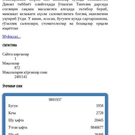
Давлат тиббиёт олийгоҳида ўтказган Тинчлик дарсида
соғлиқни сақлаш масаласига алоҳида эътибор бериб,
мамлакат келажаги аҳоли саломатлигига боғлиқ эканлигини
уқтириб ўтди. У киши, асосан, бугунги кунда сартарошхона,
гўзаллик салонлари, стоматологлар ва бошқалар орқали
юқаётган
Муфассал...
СТАТИСТИКА
Сайтга кирганлар
1
Мақолалар
872
Мақолаларни кӯрганлар сони
2491141
ӮҚУВЧИЛАР
СОНИ
9
8
9
1
9
3
7
Бугун
1958
Кеча
2728
Шу ҳафта
20445
Ӯтган ҳафта
9846677
Шу ой
28498