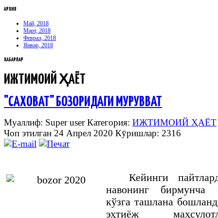
АРХИВ
Май, 2018
Март, 2018
Феврал, 2018
Январ, 2018
ХАБАРЛАР
ИЖТИМОИЙ ҲАЁТ
"САХОВАТ" БОЗОРИДАГИ МУРУВВАТ
Муаллиф: Super user
Категория:
ИЖТИМОИЙ ҲАЁТ
Чоп этилган 24 Апрел 2020
Кӯришлар: 2316
Кейинги пайтлар
навонинг бирмунча 
кўзга ташлана бошланд
эҳтиёж маҳсулот