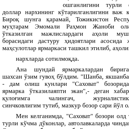
ошганлигини турли с
доллар нархининг кўтарилганлигини важ қ
Бироқ шунга қарамай, Тожикистон Респу
муҳтарам Эмомали Раҳмон Жаноби оли
ўтказилган мажлислардаги аҳоли муш
борасидаги дастуру ҳидоятлари асосида 
маҳсулотлар ярмаркаси ташкил этилиб, аҳоли
нархларда сотилмоқда.
Ана шундай ярмаркалардан бирига
шахсан ўзим гувоҳ бўлдим. "Шанба, якшанба
- дам олиш кунлари "Саховат" бозорида
ярмарка ўтказилаяпти экан",- деган хабар
қулоғимга чалингач, журналистик
синчковлигим тутиб, мазкур бозор сари йўл о
Мен келганимда, "Саховат" бозори олд
турли кўчма дўконлар, автолавкаларда чинда