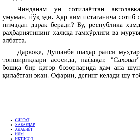
Чинданам ун сотилаётган автолавка
умуман, йўқ эди. Ҳар ким истаганича сотиб
нимадан дарак беради? Бу, республика ҳам
раҳбариятининг халққа ғамхўрлиги ва мурув
албатта.
Дарвоқе, Душанбе шаҳар раиси муҳта
топшириқлари асосида, нафақат, "Саховат
бошқа бир қатор бозорларида ҳам ана шун
қилаётган экан. Офарин, дегинг келади шу то
СИЁСАТ
ХАБАРЛАР
АДАБИЁТ
ИЛМ
ИҚТИСОД