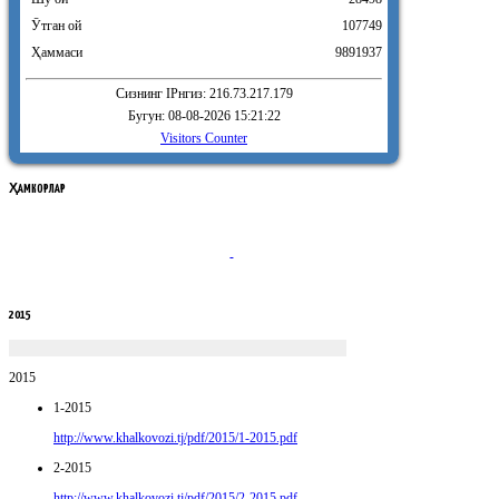
Ӯтган ой
107749
Ҳаммаси
9891937
Сизнинг IPнгиз: 216.73.217.179
Бугун: 08-08-2026 15:21:22
Visitors Counter
ҲАМКОРЛАР
2015
2015
1-2015
http://www.khalkovozi.tj/pdf/2015/1-2015.pdf
2-2015
http://www.khalkovozi.tj/pdf/2015/2-2015.pdf