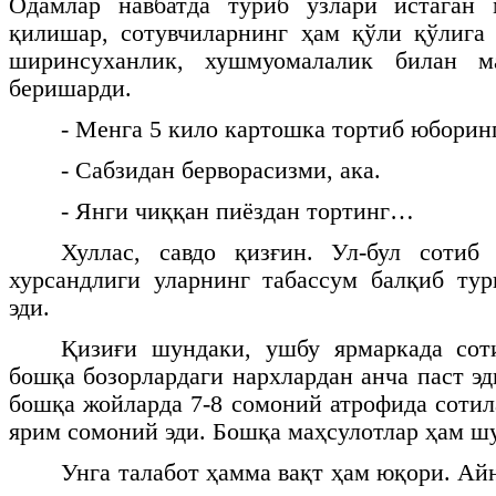
Одамлар навбатда туриб ўзлари истаган 
қилишар, сотувчиларнинг ҳам қўли қўлига 
ширинсуханлик, хушмуомалалик билан ма
беришарди.
- Менга 5 кило картошка тортиб юборинг
- Сабзидан берворасизми, ака.
- Янги чиққан пиёздан тортинг…
Хуллас, савдо қизғин. Ул-бул сотиб 
хурсандлиги уларнинг табассум балқиб ту
эди.
Қизиғи шундаки, ушбу ярмаркада соти
бошқа бозорлардаги нархлардан анча паст э
бошқа жойларда 7-8 сомоний атрофида сотила
ярим сомоний эди. Бошқа маҳсулотлар ҳам ш
Унга талабот ҳамма вақт ҳам юқори. Ай