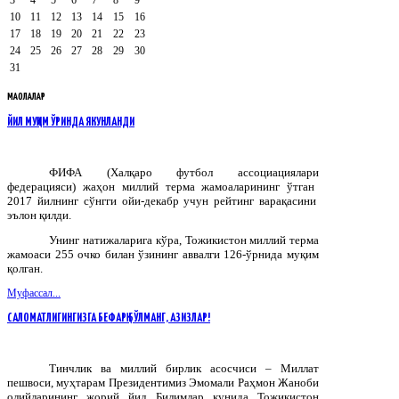
10
11
12
13
14
15
16
17
18
19
20
21
22
23
24
25
26
27
28
29
30
31
МАҚОЛАЛАР
ЙИЛ МУҚИМ ЎРИНДА ЯКУНЛАНДИ
ФИФА
(
Халқаро
футбол
ассоциациялари
федерацияси
)
жаҳон
миллий
терма
жамоаларининг
ўтган
2017
йилнинг
сўнгги
ойи
-
декабр
учун
рейтинг
варақасини
эълон
қилди
.
Унинг натижаларига кўра, Тожикистон миллий терма
жамоаси 255 очко билан ўзининг аввалги 126-ўрнида муқим
қолган.
Муфассал...
САЛОМАТЛИГИНГИЗГА БЕФАРҚ БЎЛМАНГ, АЗИЗЛАР!
Тинчлик ва миллий бирлик асосчиси – Миллат
пешвоси, муҳтарам Президентимиз Эмомали Раҳмон Жаноби
олийларининг жорий йил Билимлар кунида Тожикистон