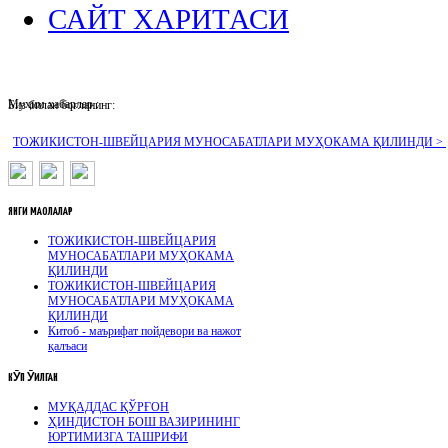
САЙТ ХАРИТАСИ
Муҳим хабарлар :
Биз билан боғланинг:
ТОЖИКИСТОН-ШВЕЙЦАРИЯ МУНОСАБАТЛАРИ МУҲОКАМА ҚИЛИНДИ >
ЯНГИ
МАҚОЛАЛАР
ТОЖИКИСТОН-ШВЕЙЦАРИЯ
МУНОСАБАТЛАРИ МУҲОКАМА
ҚИЛИНДИ
ТОЖИКИСТОН-ШВЕЙЦАРИЯ
МУНОСАБАТЛАРИ МУҲОКАМА
ҚИЛИНДИ
Китоб - маърифат пойдевори ва нажот
қалъаси
КӮП
ӮҚИЛГАН
МУҚАДДАС ҚЎРҒОН
ҲИНДИСТОН БОШ ВАЗИРИНИНГ
ЮРТИМИЗГА ТАШРИФИ