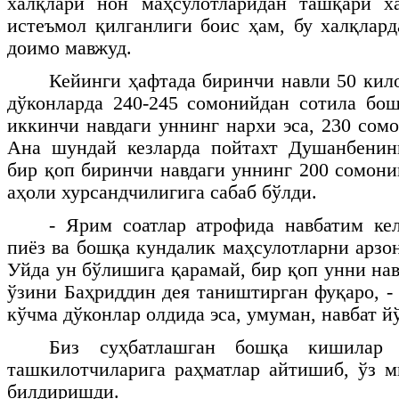
халқлари нон маҳсулотларидан ташқари х
истеъмол қилганлиги боис ҳам, бу халқлард
доимо мавжуд.
Кейинги ҳафтада биринчи навли 50 кил
дўконларда 240-245 сомонийдан сотила бо
иккинчи навдаги уннинг нархи эса, 230 сом
Ана шундай кезларда пойтахт Душанбенинг
бир қоп биринчи навдаги уннинг 200 сомони
аҳоли хурсандчилигига сабаб бўлди.
- Ярим соатлар атрофида навбатим кел
пиёз ва бошқа кундалик маҳсулотларни арзо
Уйда ун бўлишига қарамай, бир қоп унни нав
ўзини Баҳриддин дея таништирган фуқаро, -
кўчма дўконлар олдида эса, умуман, навбат йў
Биз суҳбатлашган бошқа кишилар
ташкилотчиларига раҳматлар айтишиб, ўз 
билдиришди.