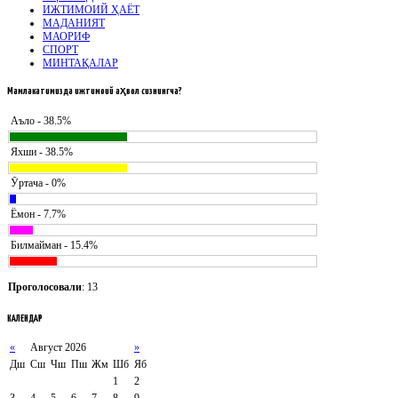
ИЖТИМОИЙ ҲАЁТ
МАДАНИЯТ
МАОРИФ
СПОРТ
МИНТАҚАЛАР
Мамлакатимизда
ижтимоий аҳвол сизнингча?
Аъло - 38.5%
Яхши - 38.5%
Ӯртача - 0%
Ёмон - 7.7%
Билмайман - 15.4%
Проголосовали
: 13
КАЛЕНДАР
«
Август 2026
»
Дш
Сш
Чш
Пш
Жм
Шб
Яб
1
2
3
4
5
6
7
8
9