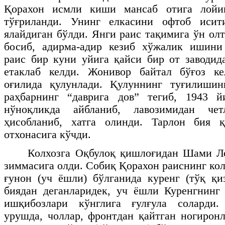
Қорахон исмли киши мансаб отига лойиқ
тўғриланди. Унинг елкасини офтоб исит
ялайдиган бўлди. Янги раис тақимига ўн ол
босиб, адирма-адир кезиб хўжалик ишини
раис бир куни уйига қайси бир от заводид
етаклаб келди. Жонивор байтал бўғоз ке
оғилида қулунлади. Қулуннинг туғилиши
раҳбарнинг “даврига дов” тегиб, 1943 
нўноқликда айбланиб, лавозимидан чет
ҳисобланиб, хатга олинди. Тарлон бия 
отхонасига кўчди.
Колхозга Оқбулоқ қишлоғидан Шами Ло
зиммасига олди. Собиқ Қорахон раиснинг ко
ғунон (уч ёшли) бўлганида куренг (тўқ қи
биядан деганларидек, уч ёшли Куренгнинг
ишқибозлари кўнглига ғулғула соларди
урушда, чоллар, фронтдан қайтган ногирон