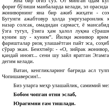
Яна бир оғиз сўз. От минган одам кў
фориғ бўлиши манбаларда келади, эл орасида
жониворнинг яна бир ажиб жиҳати - соҳ
Бугунги ажабтовур ҳолда умргузаронлик қ
назар солсак, омадидан сармаст, ё мансаби
ўзга тугул, ўзига ҳам ҳалол луқма сўраш
куним шу - куним”. Йилқи жонивор ярим 
фаришталар ризқ улашаётган пайт эса, соҳи
сўрар экан. Беихтиёр: - «О, зийрак жонивор, 
қандай иноят... сени шу зайл яратган Эгамга 
дегим келади.
Ватан, кенгликларинг бағрида асл тул
Чопишаверсин!..
Биз уларга меҳр улашайлик, самимий меҳр
Бобом чопган отни эслаб,
Юрагимни ғам тишлади.