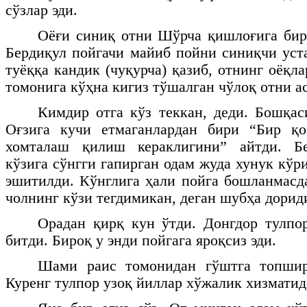
сўзлар эди.
Оёғи синиқ отни Шўрча қишлоғига бир
Бердиқул пойгачи майиб пойни синиқчи уста
туёққа кандик (чуқурча) қазиб, отнинг оёқ
томонига кўҳна кигиз тўшалган чўлоқ отни а
Кимдир отга кўз теккан, деди. Бошқас
Оғзига кучи етмаганлардан бири “Бир қо
хомталаш қилиш кераклигини” айтди. Бе
кўзига сўнгги гапирган одам жуда хунук кўр
эшитилди. Кўнглига ҳали пойга бошланмасд
чолнинг кўзи тегдимикан, деган шубҳа дорид
Орадан қирқ кун ўтди. Донгдор тулпо
битди. Бироқ у энди пойгага яроқсиз эди.
Шами раис томонидан гўштга топшир
Куренг тулпор узоқ йиллар хўжалик хизматид