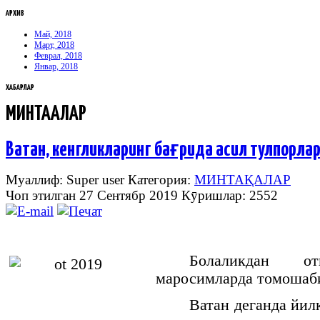
АРХИВ
Май, 2018
Март, 2018
Феврал, 2018
Январ, 2018
ХАБАРЛАР
МИНТАҚАЛАР
Ватан, кенгликларинг бағрида асил тулпорлар
Муаллиф: Super user
Категория:
МИНТАҚАЛАР
Чоп этилган 27 Сентябр 2019
Кӯришлар: 2552
Болаликдан
от
маросимларда
томошаб
Ватан деганда йил