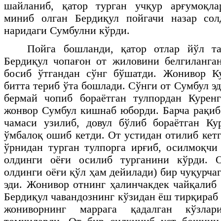
шайланиб, қатор турган учқур арғумоқла
миниб олган Бердиқул пойгачи назар со
наридаги Сумбулни кўрди.
Пойга бошланди, қатор отлар йўл т
Бердиқул чопағон от жиловини белгиланга
босиб ўтгандан сўнг бўшатди. Жонивор Ку
битта териб ўта бошлади. Сўнги от Сумбул эд
бермай чопиб бораётган тулпордан Курен
жонвор Сумбул кишнаб юборди. Барча рақиб
чамаси узилиб, довул бўлиб бораётган Ку
ўмбалоқ ошиб кетди. От устидан отилиб кет
ўрнидан турган тулпорга ирғиб, осилмоқчи
олдинги оёғи осилиб турганини кўрди. 
олдинги оёғи қўл ҳам дейилади) бир чуқурча
эди. Жонивор отнинг ҳалинчакдек чайқалиб 
Бердиқул чавандознинг кўзидан ёш тирқираб
жониворнинг маррага қадалган кўзла