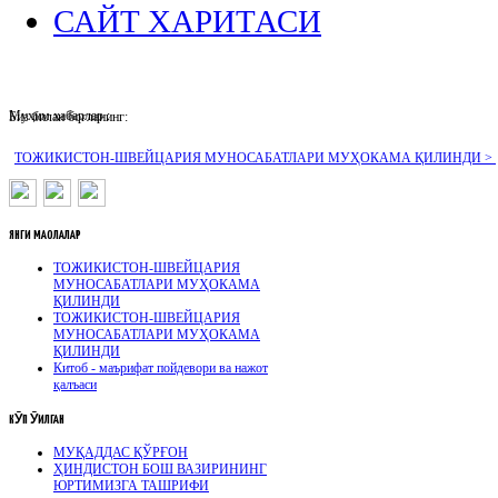
САЙТ ХАРИТАСИ
Муҳим хабарлар :
Биз билан боғланинг:
ТОЖИКИСТОН-ШВЕЙЦАРИЯ МУНОСАБАТЛАРИ МУҲОКАМА ҚИЛИНДИ >
ЯНГИ
МАҚОЛАЛАР
ТОЖИКИСТОН-ШВЕЙЦАРИЯ
МУНОСАБАТЛАРИ МУҲОКАМА
ҚИЛИНДИ
ТОЖИКИСТОН-ШВЕЙЦАРИЯ
МУНОСАБАТЛАРИ МУҲОКАМА
ҚИЛИНДИ
Китоб - маърифат пойдевори ва нажот
қалъаси
КӮП
ӮҚИЛГАН
МУҚАДДАС ҚЎРҒОН
ҲИНДИСТОН БОШ ВАЗИРИНИНГ
ЮРТИМИЗГА ТАШРИФИ