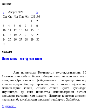
КАЛЕНДАР
«
Август 2026
»
Дш
Сш
Чш
Пш
Жм
Шб
Яб
1
2
3
4
5
6
7
8
9
10
11
12
13
14
15
16
17
18
19
20
21
22
23
24
25
26
27
28
29
30
31
МАҚОЛАЛАР
Шонли санага – яна тўртта иншоот
Ашт ноҳиясида Тожикистон мустақиллигининг 30
йиллиги муносабати билан ободончилик ишлари авж олар
экан, яна тўртта иншоот фойдаланишга топширилди. Ана шу
иншоотлардан бирида транспортларга хизмат кўрсатиш,
машиналарни ювиш, ёнилғи сотиш йўлга қўйилади.
Шунингдек, бу янги иншоотда машиналарнинг эҳтиёт
қисмлари магазини ҳам мавжуд. Ифтихор қишлоғи аҳолиси
яратилган бу қулайликдан маҳаллий тадбиркор Ҳабибулло
Муфассал...