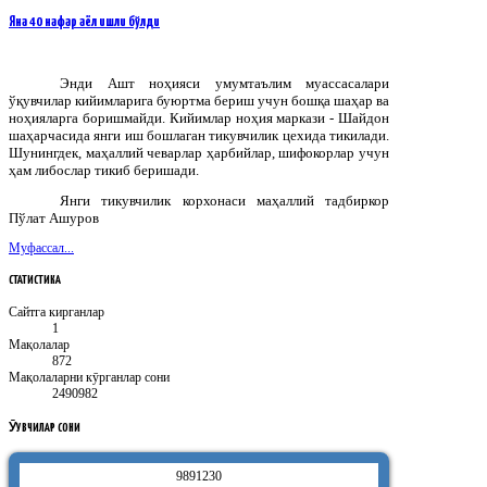
Яна 40 нафар аёл ишли бўлди
Энди Ашт ноҳияси умумтаълим муассасалари
ўқувчилар кийимларига буюртма бериш учун бошқа шаҳар ва
ноҳияларга боришмайди. Кийимлар ноҳия маркази - Шайдон
шаҳарчасида янги иш бошлаган тикувчилик цехида тикилади.
Шунингдек, маҳаллий чеварлар ҳарбийлар, шифокорлар учун
ҳам либослар тикиб беришади.
Янги тикувчилик корхонаси маҳаллий тадбиркор
Пўлат Ашуров
Муфассал...
СТАТИСТИКА
Сайтга кирганлар
1
Мақолалар
872
Мақолаларни кӯрганлар сони
2490982
ӮҚУВЧИЛАР
СОНИ
9
8
9
1
2
3
0