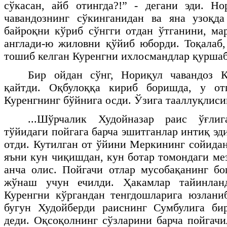
сўкасан, айб отингда?!” - дегани эди. Н
чавандознинг сўкинганидан ва яна узоқда
байроқни кўриб сўнгги отдан ўтганини, ма
англади-ю жиловни қўйиб юборди. Тоқалаб,
тошиб келган Куренгни ихлосмандлар қурша
Бир ойдан сўнг, Нориқул чавандоз К
қайтди. Оқбулоққа кириб боришда, у от
Куренгнинг бўйнига осди. Ўзига тааллуқлисин
...Шўрчалик Худойназар раис ўғлиг
тўйидаги пойгага барча эшитганлар интиқ эд
отди. Кутилган от ўйини Меркининг сойида
яъни кун чиқишдан, кун ботар томондаги ме
анча олис. Пойгачи отлар мусобақанинг б
жўнаш учун ечилди. Ҳакамлар тайинла
Куренгни кўргандан тенгдошларига юзланиб
бугун Худойберди раиснинг Сумбулига бир
деди. Оқсоқолнинг сўзларини барча пойгач