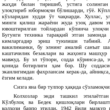
жаҳди билан тиришиб, устига солинган
улоқтириб юбормоқчи бўлишарди, гўё. Кўпл
кўзларидан худди ўт чақнарди. Хуллас, у
минги қилиш жараёни жуда узоқ давом э
ювоштирилган тойлардан кўпинча улоқчи
Бугунги техника тараққий этган замонда
кимларгадир эриш туюлиши табиий.
вакилиманки, бу элнинг амалий санъат ша
каштачилик безаклари ва жаҳонга машҳур 
мавжуд. Бу эл тўпори, содда кўринса-да, э
қонида ботирлиги ҳам бор. Шу соддаси
эканлигимдан фахрлансам керак-да, айниқса
ёзгим келади.
Сизга яна бир тулпор ҳақида сўзламоқчи
Колхозлар энди ташкил этилаётган
Кўлбулоқ ва Бедек қишлоқлари бирлашт
колхози барпо этилди. 1942 йили мазкур 