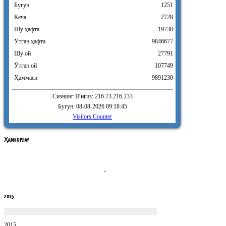
Бугун
1251
Кеча
2728
Шу ҳафта
19738
Ӯтган ҳафта
9846677
Шу ой
27791
Ӯтган ой
107749
Ҳаммаси
9891230
Сизнинг IPнгиз: 216.73.216.233
Бугун: 08-08-2026 09:18:45
Visitors Counter
ҲАМКОРЛАР
2015
2015