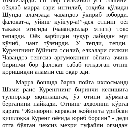
томчиларди. От бир силкиниб уст бошини 
оёқлаб марра сари интилиб, соҳиби қўлида
Шунда аламзада чавандоз ўкириб юборди
фалокат-а, уйинг куйгур-а!”-дея отнинг о
такаки этигида (чавандозлар этиги) то
тепарди. Оёқ зарбидан чуқур лабидан му
кўчиб, чанг тўзғирди. У тепди, тепди,
Куренгнинг бўйнига осилиб, елкалари силки
Чавандоз тенгсиз арғумоқнинг оёғига ачин
биринчи бор фалокат сабаб ютқазган отни
қоришиқли аламли ёш оқар эди.
Марра бошида барча пойга ихлосмандл
Шами раис Куренгнинг биринчи келишига
тулпорлар яқинлашгач, ўз отини кўрмаг
берганини пайқади. Отнинг аҳволини кўрган
қарата “Жонворни керакли жойингга урибсан
қишлоққа Куренг оёғида юриб борсин” - дед
отга бўлган чексиз меҳри туфайли оғзида