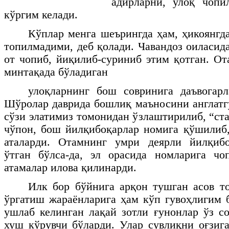
адирларни, улоқ чопи
кўргим келади.
Кўплар менга шеърингда ҳам, ҳикоянгда
топилмадими, деб қолади. Чавандоз оиласид
от чопиб, йиқилиб-суриниб этим қотган. От
минтақада бўладиган
улоқларнинг бош совринига даъвогарл
Шўролар даврида бошлиқ маъносини англатг
сўзи элатимиз томонидан ўзлаштирилиб, “ст
чўпон, бош йилқибоқарлар номига қўшилиб,
аталарди. Отамнинг умри деярли йилқиб
ўтган бўлса-да, эл орасида номларига чо
атамалар илова қилинарди.
Илк бор бўйнига арқон тушган асов т
ўргатиш жараёнларига ҳам кўп гувоҳлигим 
ушлаб келинган лақай зотли ғунонлар ўз с
хуш кўрувчи бўларди. Улар сувлиқни оғзиг