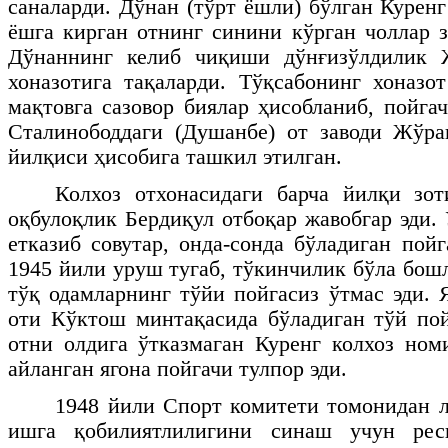
саналарди. Дўнан (тўрт ёшли) бўлган Курен
ёшга кирган отнинг синини кўрган чоллар 
Дўнаннинг келиб чиқиши дўнғизўлдилик 
хоназотига тақаларди. Тўқсабонинг хоназо
мақтовга сазовор биялар ҳисобланиб, пойга
Сталинободдаги (Душанбе) от заводи Жўра
йилқиси ҳисобига ташкил этилган.
Колхоз отхонасидаги барча йилқи зот
оқбулоқлик Бердиқул отбоқар жавобгар эди.
етказиб совутар, онда-сонда бўладиган пой
1945 йили уруш тугаб, тўкинчилик бўла бошл
тўқ одамларнинг тўйи пойгасиз ўтмас эди. 
оти Кўктош минтақасида бўладиган тўй по
отни олдига ўтказмаган Куренг колхоз ном
айланган ягона пойгачи тулпор эди.
1948 йили Спорт комитети томонидан л
ишга қобилиятлилигини синаш учун рес