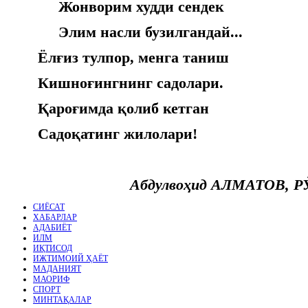
Жонворим худди сендек
Элим насли бузилгандай...
Ёлғиз тулпор, менга таниш
Кишноғингнинг садолари.
Қароғимда қолиб кетган
Садоқатинг жилолари!
Абдулвоҳид
АЛМАТОВ, Р
СИЁСАТ
ХАБАРЛАР
АДАБИЁТ
ИЛМ
ИҚТИСОД
ИЖТИМОИЙ ҲАЁТ
МАДАНИЯТ
МАОРИФ
СПОРТ
МИНТАҚАЛАР