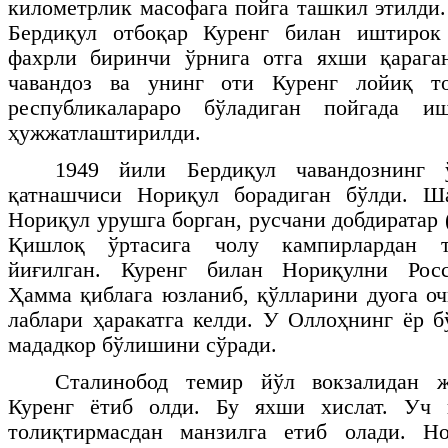
километрлик масофага пойга ташкил этилди.
Бердиқул отбоқар Куренг билан иштирок
фахрли биринчи ўрнига отга яхши қарага
чавандоз ва унинг оти Куренг лойиқ т
республикалараро бўладиган пойгада 
ҳужжатлаштирилди.
1949 йили Бердиқул чавандознинг
қатнашчиси Нориқул борадиган бўлди. Ш
Нориқул урушга борган, русчани добдиратар 
Қишлоқ ўртасига чолу кампирлардан то
йиғилган. Куренг билан Нориқулни Росс
Ҳамма қиблага юзланиб, қўлларини дуога оч
лаблари ҳаракатга келди. У Оллоҳнинг ёр 
мададкор бўлишини сўради.
Сталинобод темир йўл вокзалидан ж
Куренг ётиб олди. Бу яхши хислат. Уч 
толиқтирмасдан манзилга етиб олади. Н