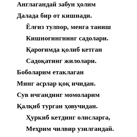
Англагандай забун ҳолим
Далада бир от кишнади.
Ёлғиз тулпор, менга таниш
Кишноғингнинг садолари.
Қароғимда қолиб кетган
Садоқатинг жилолари.
Боболарим етаклаган
Минг асрлар қоқ ичидан.
Сув ичгандинг момоларим
Қалқиб турган ҳовучидан.
Ҳуркиб кетдинг олисларга,
Меҳрим чилвир узилгандай.