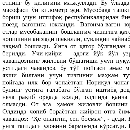
отнинг бу қилиғини маъқуллади. Бу ўлкада
масофаси ўн километр эди. Мусобақа ташк
бориш учун иттифоқ республикаларидан йиғ
поезд вагонига юкланди. Вагонма-вагон ю
отлар мусобақанинг бошланғич чизиғига қат
чопишини англади шекилли, сувлиқни чайнаб
чақнай бошлади. Ўнта от қатор бўлгандан 
берилди. Учи-қийри - адоғи йўқ йўл уз
чавандознинг жиловни бўшатиши учун нуқу
устидаги чавандоз, бу тўй пойгаси эмас 
яхши билгани учун тизгинни маҳкам ту
пойгада илк бор чопаётган Нориқул чопағ
бунинг устига ғалабага бўлган иштиёқ дов
неча рақиб орқада қолди, олдинда қанча
олмасди. От эса, ҳамон жиловли бошини 
Олдинда чопиб бораётган жийрон отга ёнм
чавандоз: “Ҳе онангни, сен босмач”, - деди. 
унга тагидаги уловини бармоғида кўрсатди.