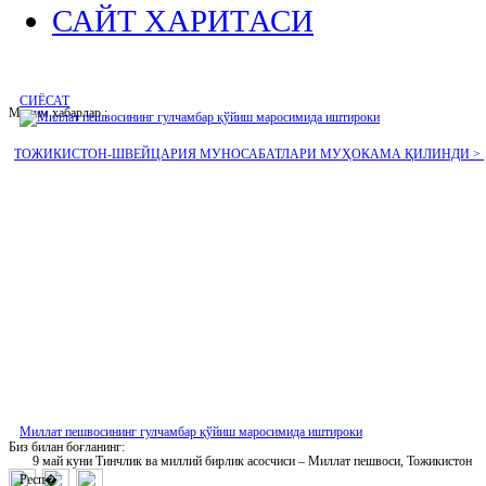
САЙТ ХАРИТАСИ
СИЁСАТ
Муҳим хабарлар :
ТОЖИКИСТОН-ШВЕЙЦАРИЯ МУНОСАБАТЛАРИ МУҲОКАМА ҚИЛИНДИ >
Миллат пешвосининг гулчамбар қўйиш маросимида иштироки
Биз билан боғланинг:
9 май куни Тинчлик ва миллий бирлик асосчиси – Миллат пешвоси, Тожикистон
Респ�