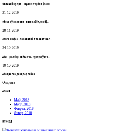
Оилавий муҳит – муҳим тарбия ўчоғи
31-12-2019
«Восе қўзғолони» - янги сайёҳлик йў…
28-11-2019
«Акси шифо» - замонавий табобат мас…
24-10-2019
Аёл – раҳбар, сиёсатчи, турмуш ўрто…
10-10-2019
Абадиятга дахлдор сиймо
Олдинга
АРХИВ
Май, 2018
Март, 2018
Феврал, 2018
Январ, 2018
ИҚТИСОД