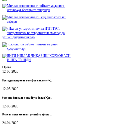
Ортга
12-05-2020
Президентларнинг телефон орқали суҳ…
12-05-2020
Рустами Эмомали ташаббуси билан Ҳин…
12-05-2020
Миллат пешвосининг гулчамбар қўйиш …
24-04-2020