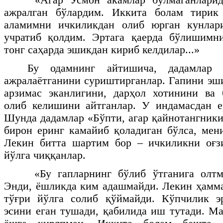
«Агар Усмон акамлар бўлмаганларид
ажралган бўлардим. Иккита болам тирик
аламимни ичкиликдан олиб юрган кунлар
учратиб қолдим. Эртага қаерда бўлишимн
тонг саҳарда эшикдан кириб келдилар...»
Бу одамнинг айтишича, дадамлар 
ажралаётганини суриштирганлар. Гапини эш
арзимас эканлигини, дарҳол хотинини ва 
олиб келишини айтганлар. У индамасдан е
Шунда дадамлар «Бўпти, агар қайнотангники
бирон еринг камайиб қоладиган бўлса, мен
Лекин битта шартим бор – ичкиликни оғзи
йўлга чиққанлар.
«Бу гапларнинг бўлиб ўтганига олт
Энди, ёшликда ким адашмайди. Лекин ҳамм
тўғри йўлга солиб қўймайди. Кўпчилик эр
эсини еган тушади, қабилида иш тутади. Ма