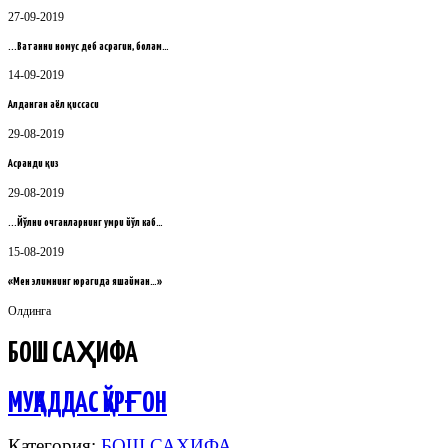
27-09-2019
...Ватанни номус деб асрагин, болам…
14-09-2019
Алданган аёл қиссаси
29-08-2019
Асранди қиз
29-08-2019
...Йўлни очганларнинг умри йўл каб…
15-08-2019
«Мен элимнинг юрагида яшайман…»
Олдинга
БОШ САҲИФА
МУҚАДДАС ҚЎРҒОН
Категория:
БОШ САҲИФА