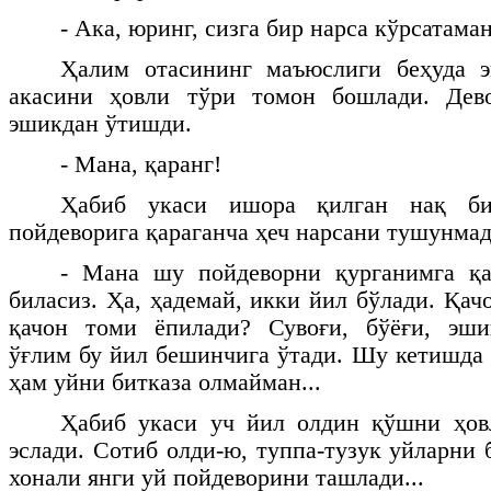
- Ака, юринг, сизга бир нарса кўрсатаман
Ҳалим отасининг маъюслиги беҳуда э
акасини ҳовли тўри томон бошлади. Дев
эшикдан ўтишди.
- Мана, қаранг!
Ҳабиб укаси ишора қилган нақ б
пойдеворига қараганча ҳеч нарсани тушунмад
- Мана шу пойдеворни қурганимга қ
биласиз. Ҳа, ҳадемай, икки йил бўлади. Қач
қачон томи ёпилади? Сувоғи, бўёғи, эшик
ўғлим бу йил бешинчига ўтади. Шу кетишда 
ҳам уйни битказа олмайман...
Ҳабиб укаси уч йил олдин қўшни ҳов
эслади. Сотиб олди-ю, туппа-тузук уйларни
хонали янги уй пойдеворини ташлади...