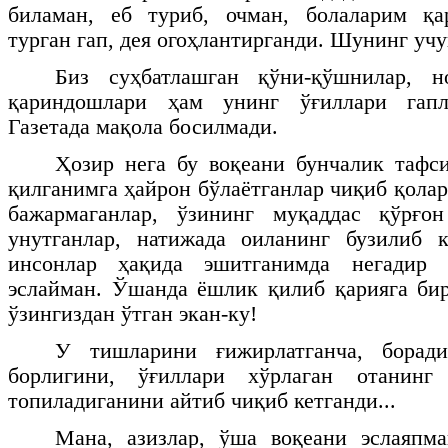
биламан, еб туриб, очман, болаларим қ
турган гап, дея огоҳлантирганди. Шунинг учун
Биз суҳбатлашган қўни-қўшнилар, н
қариндошлари ҳам унинг ўғиллари гапл
Газетада мақола босилмади.
Ҳозир нега бу воқеани бунчалик тафс
қилганимга ҳайрон бўлаётганлар чиқиб қола
бажармаганлар, ўзининг муқаддас қўрғо
унутганлар, натижада оиланинг бузилиб 
инсонлар ҳақида эшитганимда негадир
эслайман. Ўшанда ёшлик қилиб қарияга бир
ўзингиздан ўтган экан-ку!
У тишларини ғижирлатганча, борад
борлигини, ўғиллари хўрлаган отанинг 
топиладиганини айтиб чиқиб кетганди...
Мана, азизлар, ўша воқеани эслаяпма