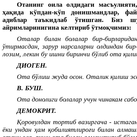
Отанинг оила олдидаги масъулияти,
ҳақида кўпдан-кўп донишмандлар, фай
адиблар таъкидлаб ўтишган. Биз ш
айримларинигина келтириб ўтмоқчимиз:
Оталар билан болалар бир-бирларидан
ўтирмасдан, зарур нарсаларни олдиндан бир
лозим, лекин бу ишни биринчи бўлиб ота қили
ДИОГЕН.
Ота бўлиш жуда осон. Оталик қилиш эса
В. БУШ.
Ота донолиги болалар учун чинакам сабо
ДЕМОКРИТ.
Қоровулдан тортиб вазиргача - истаган
ёки ундан ҳам қобилиятлироғи билан алма