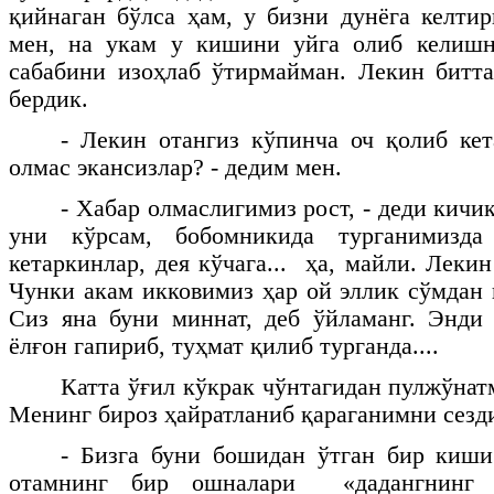
қийнаган бўлса ҳам, у бизни дунёга келтир
мен, на укам у кишини уйга олиб келишн
сабабини изоҳлаб ўтирмайман. Лекин битт
бердик.
- Лекин отангиз кўпинча оч қолиб кет
олмас экансизлар? - дедим мен.
- Хабар олмаслигимиз рост, - деди кичик
уни кўрсам, бобомникида турганимизд
кетаркинлар, дея кўчага... ҳа, майли. Леки
Чунки акам икковимиз ҳар ой эллик сўмдан 
Сиз яна буни миннат, деб ўйламанг. Энди
ёлғон гапириб, туҳмат қилиб турганда....
Катта ўғил кўкрак чўнтагидан пулжўнат
Менинг бироз ҳайратланиб қараганимни сезди
- Бизга буни бошидан ўтган бир киши
отамнинг бир ошналари «дадангнинг х