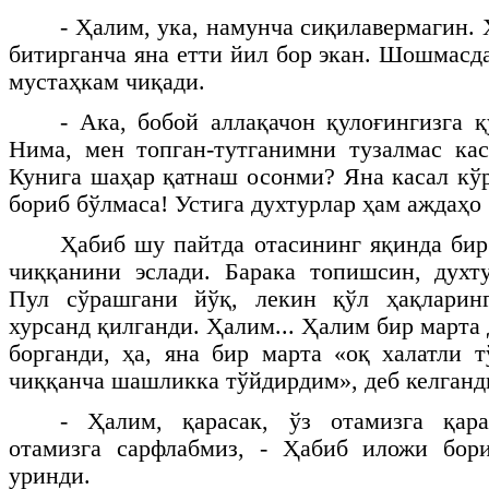
- Ҳалим, ука, намунча сиқилавермагин.
битирганча яна етти йил бор экан. Шошмасда
мустаҳкам чиқади.
- Ака, бобой аллақачон қулоғингизга қ
Нима, мен топган-тутганимни тузалмас ка
Кунига шаҳар қатнаш осонми? Яна касал кўр
бориб бўлмаса! Устига духтурлар ҳам аждаҳо
Ҳабиб шу пайтда отасининг яқинда бир
чиққанини эслади. Барака топишсин, духт
Пул сўрашгани йўқ, лекин қўл ҳақларин
хурсанд қилганди. Ҳалим... Ҳалим бир марта
борганди, ҳа, яна бир марта «оқ халатли 
чиққанча шашликка тўйдирдим», деб келганд
- Ҳалим, қарасак, ўз отамизга қара
отамизга сарфлабмиз, - Ҳабиб иложи бор
уринди.