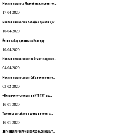
Миллат пешвоси Миллий мажлиснинг ол…
17-04-2020
Миллат пешвосига телефон орқали ҳис…
10-04-2020
Ёлғон хабар қаламга хиёнатдир
10-04-2020
Миллат пешвосининг пойтахт мадания…
04-04-2020
Миллат пешвосининг Суғд вилоятига и…
03-02-2020
«Ихвон-ул-муслимин» ва ИТП ТЭТ: экс…
16-01-2020
Тожикистон сайлов тизими ва унинг х…
16-01-2020
ЯНГИ ИШЛАБ ЧИҚАРИШ КОРХОНАСИ ИШГА Т…