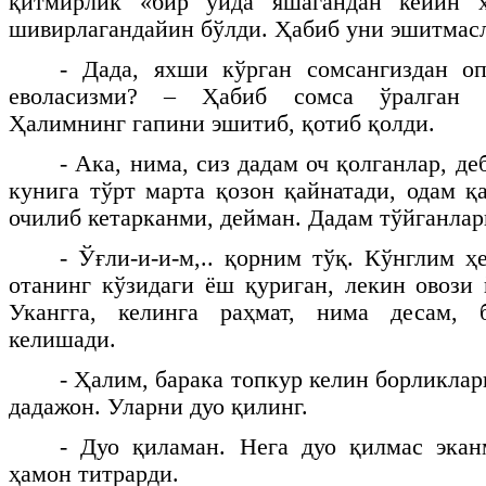
қитмирлик «бир уйда яшагандан кейин х
шивирлагандайин бўлди. Ҳабиб уни эшитмасл
- Дада, яхши кўрган сомсангиздан оп
еволасизми? – Ҳабиб сомса ўралган қ
Ҳалимнинг гапини эшитиб, қотиб қолди.
- Ака, нима, сиз дадам оч қолганлар, д
кунига тўрт марта қозон қайнатади, одам қ
очилиб кетарканми, дейман. Дадам тўйганла
- Ўғли-и-и-м,.. қорним тўқ. Кўнглим ҳ
отанинг кўзидаги ёш қуриган, лекин овози 
Укангга, келинга раҳмат, нима десам,
келишади.
- Ҳалим, барака топкур келин борликлар
дадажон. Уларни дуо қилинг.
- Дуо қиламан. Нега дуо қилмас экан
ҳамон титрарди.