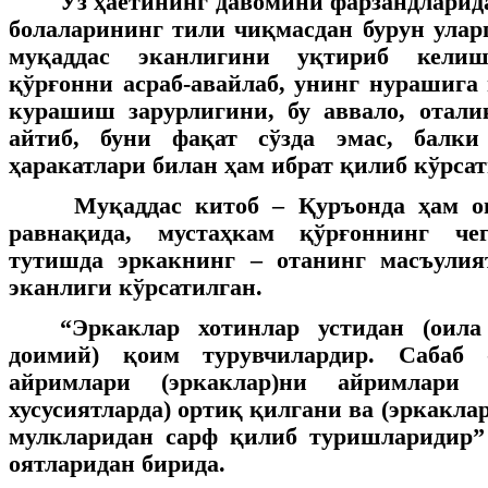
Ўз ҳаётининг давомини фарзандларида
болаларининг тили чиқмасдан бурун улар
муқаддас эканлигини уқтириб келиш
қўрғонни асраб-авайлаб, унинг нурашига
курашиш зарурлигини, бу аввало, отали
айтиб, буни фақат сўзда эмас, балки
ҳаракатлари билан ҳам ибрат қилиб кўрса
Муқаддас китоб – Қуръонда ҳам о
равнақида, мустаҳкам қўрғоннинг чег
тутишда эркакнинг – отанинг масъули
эканлиги кўрсатилган.
“Эркаклар хотинлар устидан (оил
доимий) қоим турувчилардир. Сабаб
айримлари (эркаклар)ни айримлари (
хусусиятларда) ортиқ қилгани ва (эркаклар
мулкларидан сарф қилиб туришларидир”
оятларидан бирида.