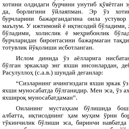
хотини олдидаги бурчини унутиб қўяётган э
да, борлигини ўйлаяпман. Эр ўз хоти
бурчларини бажаргандагина оила устуво
маълум. У ижтимоий ё иқтисодий бўладими,
бўладими, холислик ё меҳрибонлик бўла
бурчларидан биронтасини бажармаган тақди
тотувлик йўқолиши исботланган.
Ислом динида ўз аёлларига нисбата
бўлган эркаклар энг яхши инсонлардан, д
Расулуллоҳ (с.а.в.) шундай деганлар:
“Сизларнинг ичингиздаги яхши эркак ўз
яхши муносабатда бўлганидир. Мен эса, ўз а
яхшироқ муносабатдаман”.
Оиланинг мустаҳкам бўлишида бош
албатта, иқтисоднинг ҳам муҳим ўрни бо
тўкинчилик бўлиши эса, биринчи навбатда 