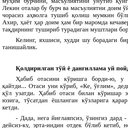
муҳим бурчини, масъулиятини унутиб қўйг
Лекин оталар бу бурч ва масъулиятни доим ў
чорасиз аҳволга тушиб қолиш мумкин бўлг
Ахир, ҳаёт ҳар доим ҳам бир маромда кечав
тақдирнинг тушириб турадиган муштлари бор.
Келинг, яхшиси, худди шу борадаги би
танишайлик.
Қолдирилган тўй ё данғиллама уй пой
Ҳабиб отасини кўришга борди-ю, у 
қайтди... Отаси уни кўриб, «Ке, ўғлим», дед
қўл узатди. Ҳабиб отаси билан кўришар э
юзига, тўсатдан ёшланган кўзларига қара
кетди.
- Дада, нега йиғлаяпсиз, ўзингиз дард -
дейсиз-ку, эрта-индин отдек бўлиб кетиб, 