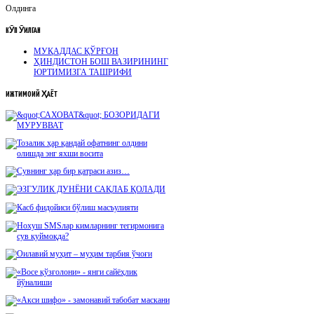
Олдинга
КӮП
ӮҚИЛГАН
МУҚАДДАС ҚЎРҒОН
ҲИНДИСТОН БОШ ВАЗИРИНИНГ
ЮРТИМИЗГА ТАШРИФИ
ИЖТИМОИЙ
ҲАЁТ