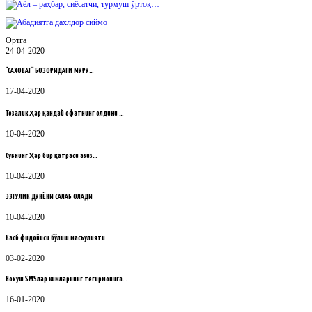
Ортга
24-04-2020
"САХОВАТ" БОЗОРИДАГИ МУРУ…
17-04-2020
Тозалик ҳар қандай офатнинг олдини …
10-04-2020
Сувнинг ҳар бир қатраси азиз…
10-04-2020
ЭЗГУЛИК ДУНЁНИ САҚЛАБ ҚОЛАДИ
10-04-2020
Касб фидойиси бўлиш масъулияти
03-02-2020
Нохуш SMSлар кимларнинг тегирмонига…
16-01-2020