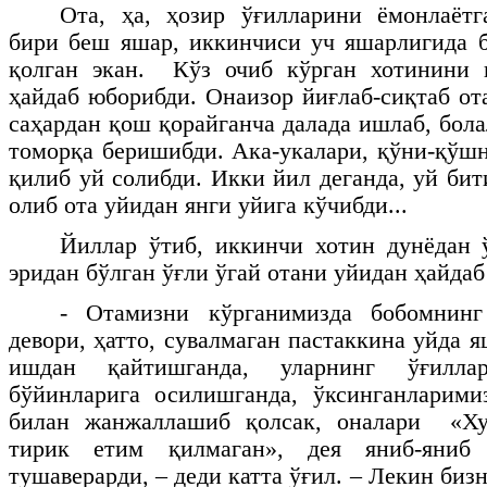
Ота, ҳа, ҳозир ўғилларини ёмонлаётг
бири беш яшар, иккинчиси уч яшарлигида 
қолган экан. Кўз очиб кўрган хотинини 
ҳайдаб юборибди. Онаизор йиғлаб-сиқтаб от
саҳардан қош қорайганча далада ишлаб, бол
томорқа беришибди. Ака-укалари, қўни-қўш
қилиб уй солибди. Икки йил деганда, уй би
олиб ота уйидан янги уйига кўчибди...
Йиллар ўтиб, иккинчи хотин дунёдан 
эридан бўлган ўғли ўгай отани уйидан ҳайдаб
- Отамизни кўрганимизда бобомнинг
девори, ҳатто, сувалмаган пастаккина уйда 
ишдан қайтишганда, уларнинг ўғилла
бўйинларига осилишганда, ўксинганларими
билан жанжаллашиб қолсак, оналари «Ху
тирик етим қилмаган», дея яниб-яниб
тушаверарди, – деди катта ўғил. – Лекин бизн