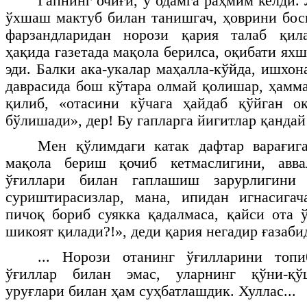
Гапнинг очиғи, у одамга раҳмим келди. 
ўхшаш мактуб билан танишгач, ҳоврини бо
фарзандларидан норози қария талаб қила
ҳақида газетада мақола берилса, оқибати я
эди. Балки ака-укалар маҳалла-кўйда, ишхон
даврасида бош кўтара олмай қолишар, ҳамма
қилиб, «отасини кўчага ҳайдаб қўйган о
бўлишади», дер! Бу гапларга йигитлар қандай 
Мен қўлимдаги катак дафтар варағига
мақола бериш қочиб кетмаслигини, авв
ўғиллари билан гаплашиш зарурлигини
суриштирасизлар, мана, ипидан игнасигач
пичоқ бориб суякка қадалмаса, қайси ота 
шикоят қилади?!», деди қария негадир ғазаби
... Норози отанинг ўғилларини топ
ўғиллар билан эмас, уларнинг қўни-қў
уруғлари билан ҳам суҳбатлашдик. Хуллас...