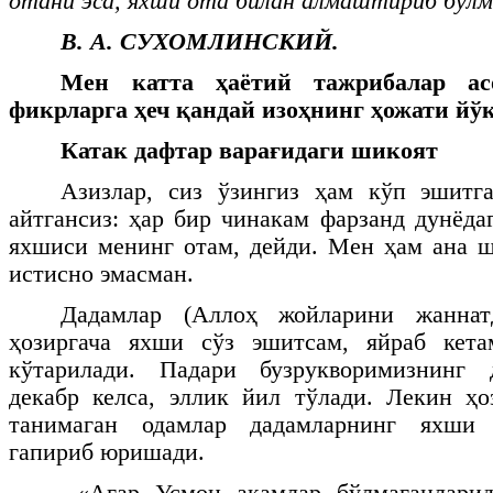
отани эса, яхши ота билан алмаштириб бўлм
В. А. СУХОМЛИНСКИЙ.
Мен катта ҳаётий тажрибалар ас
фикрларга ҳеч қандай изоҳнинг ҳожати йўқ
Катак дафтар варағидаги шикоят
Азизлар, сиз ўзингиз ҳам кўп эшитга
айтгансиз: ҳар бир чинакам фарзанд дунёда
яхшиси менинг отам, дейди. Мен ҳам ана 
истисно эмасман.
Дадамлар (Аллоҳ жойларини жаннат
ҳозиргача яхши сўз эшитсам, яйраб кета
кўтарилади. Падари бузрукворимизнинг 
декабр келса, эллик йил тўлади. Лекин ҳо
танимаган одамлар дадамларнинг яхши 
гапириб юришади.