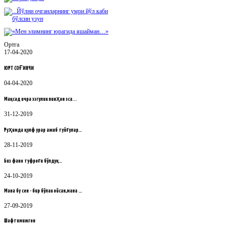
Ортга
17-04-2020
ЮРТ СОҒИНЧИ
04-04-2020
Мақсад ичра эзгулик пинҳон эса...
31-12-2019
Руҳимда қулф урар ажиб туйғулар…
28-11-2019
Биз фано туфроғи бўлдуқ…
24-10-2019
Мана бу сен - бир бўлак ойсан,мана …
27-09-2019
Шафтимижгон