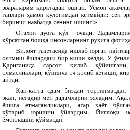
ёшга киряпман. Иккита болам бешта б
эвараларим қирқтадан ошган. Усмон акамла
гаплари ҳамон қулоғимдан кетмайди: сен эр
биринчи навбатда сенинг ишинг!»
Отахон дуога қўл очади. Дадамларни
кўрсатган бошқа инсонларнинг руҳига фотиҳа
Вилоят газетасида ишлаб юрган пайтла
олтмиш ёшлардаги бир киши келди. У ўғилл
Қариганида сарсон қилиб қўйишгани
олмасликлари, кўпинча оч қолиб кетиши, ки
айтди.
Кап-катта одам биздан тортинмасдан 
экан, негадир мен дадамларни эсладим. Ақа
ёшига етмаганликлари, агар ҳаёт бўлга
кўтариб юришни ўйлардим. Йиғлоқи чо
ёмонлашни қўймасди.