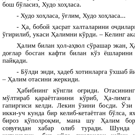
бош бўласиз, Худо хоҳласа.
- Худо хоҳласа, ўғлим, Худо хоҳласа...
- Ҳа, бобой ҳасрат халталарини очдила
ўгирилиб, укаси Ҳалимни кўрди. – Келинг а
Ҳалим билан ҳол-аҳвол сўрашар экан, Ҳ
доғлар босган кафти билан кўз ёшларини
пайқади.
- Бўлди энди, ҳадеб хотинларга ўхшаб й
– Ҳалим отасини жеркиди.
Ҳабибнинг кўнгли оғриди. Отасининг
мўлтираб қараётганини кўриб, Ҳа-лимга
гапиргиси келди. Лекин ўзини босди. Ўзи
икки-уч кунда бир келиб-кетаётган бўлса, 
бироз қўполроқми, мана шу Ҳалим бор
совуғидан хабар олиб туради. Шунда 