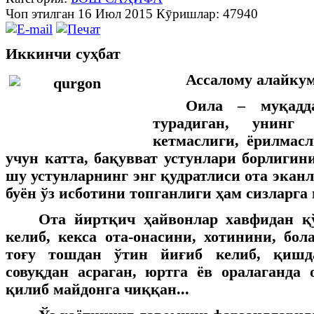
Чоп этилган 16 Июл 2015
Кӯришлар: 47940
Иккинчи суҳбат
Ассалому алайкум
Оила – муқадд
турадиган, унинг
кетмаслиги, ёрилмас
учун катта, бақувват устунлари борлигин
шу устунларнинг энг қудратлиси ота экан
буён ўз исботини топганлиги ҳам сизларга
Ота йиртқич ҳайвонлар хавфидан қ
келиб, кекса ота-онасини, хотинини, бол
тоғу тошдан ўтин йиғиб келиб, қишд
совуқдан асраган, юртга ёв оралаганда
қилиб майдонга чиққан...