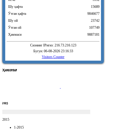
Шу ҳафта
15689
Ӯтган ҳафта
9846677
Шу ой
23742
Ӯтган ой
107749
Ҳаммаси
9887181
Сизнинг IPнгиз: 216.73.216.123
Бугун: 06-08-2026 23:16:33
Visitors Counter
ҲАМКОРЛАР
2015
2015
1-2015