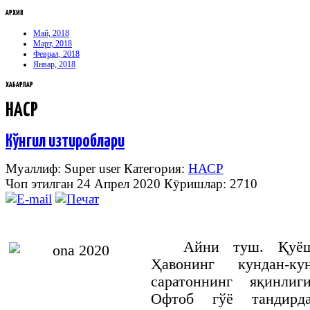
АРХИВ
Май, 2018
Март, 2018
Феврал, 2018
Январ, 2018
ХАБАРЛАР
НАСР
Кўнгил изтироблари
Муаллиф: Super user
Категория:
НАСР
Чоп этилган 24 Апрел 2020
Кӯришлар: 2710
Айни туш. Қуёш
Ҳавонинг кундан-к
саратоннинг яқинлиг
Офтоб гўё тандирд