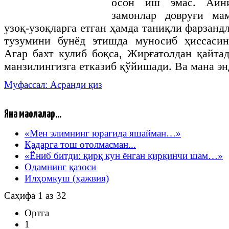
осон иш эмас. Айни
замонлар довруғи ма
узоқ-узоқларга етган ҳамда таниқли фарзанд
тузумини бунёд этишда муносиб ҳиссасин
Агар бахт кулиб боқса, Жирғатолдан қайт
манзилингизга етказиб қўйишади. Ва мана э
Муфассал: Асранди қиз
Яна мақолалар...
«Мен элимнинг юрагида яшайман…»
Қадарга тош отолмасман...
«Ёниб битди: қирқ кун ёнган қирқинчи шам…»
Одамнинг қазоси
Илҳомкуш (ҳажвия)
Саҳифа 1 аз 32
Ортга
1