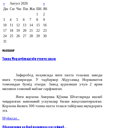
«
Август 2026
»
Дш
Сш
Чш
Пш
Жм
Шб
Яб
1
2
3
4
5
6
7
8
9
10
11
12
13
14
15
16
17
18
19
20
21
22
23
24
25
26
27
28
29
30
31
МАҚОЛАЛАР
Тожик Мирзачўлидагиўн учинчи завод
Зафаробод ноҳиясида янги пахта тозалаш заводи
ишга туширилди. У тадбиркор Абдусамад Нормаматов
томонидан бунёд этилди. Завод қурилиши учун 2 ярим
миллион сомоний маблағ сарфланган.
Янги корхона Америка Қўшма Штатларида ишлаб
чиқарилган замонавий ускуналар билан жиҳозлантирилган.
Корхона йилига 300 тонна пахта толаси тайёрлаш иқтидорига
эга.
Муфассал...
Ободончилик ва бунёдкорликка ҳисса қўшиб…