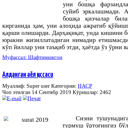
уни бошқа фарзандла
суйиб эркалашмади. А
бошқа қизчалар била
кирганида ҳам, уни алоҳида ажратиб қўйиш
қарши олишарди. Дарҳақиқат, унда кишини б
юракни жизиллатадиган нимадир етишмасд
кўп йиллар уни таъқиб этди, ҳаётда ўз ўрни в
Муфассал: Шафтимижгон
Алданган аёл қиссаси
Муаллиф: Super user
Категория:
НАСР
Чоп этилган 14 Сентябр 2019
Кӯришлар: 2462
Сизни тушунадига
турмуш ўртоғингиз бўл