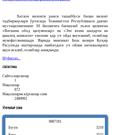
Хатлон вилояти раиси ташаббуси билан вилоят
тадбиркорлари ўртасида Тожикистон Республикаси давлат
мустақиллигининг 30 йиллигига бағишлаб эълон қилинган
«Ватанни обод қилувчилар» ва «Энг яхши шаҳарча ва
қишлоқ жамоати» танлови ҳар уч ойда якунланиб, ғолиблар
мукофотланишади. Яқинда мамлакат Бош вазири Қоҳир
Расулзода иштирокида навбатдаги уч ойлик натижаларига
якун ясалиб, ғолиблар аниқланди.
Муфассал...
СТАТИСТИКА
Сайтга кирганлар
1
Мақолалар
872
Мақолаларни кӯрганлар сони
2489992
ӮҚУВЧИЛАР
СОНИ
9
8
8
7
1
8
1
Бугун
3210
Кеча
3532