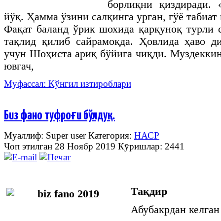
борлиқни қиздиради. 
йўқ. Ҳамма ўзини салқинга урган, гўё табиат
Фақат баланд ўрик шохида қарқуноқ турли 
тақлид қилиб сайрамоқда. Ҳовлида ҳаво д
учун Шоҳиста ариқ бўйига чиқди. Муздеккин
ювгач,
Муфассал: Кўнгил изтироблари
Биз фано туфроғи бўлдуқ…
Муаллиф: Super user
Категория:
НАСР
Чоп этилган 28 Ноябр 2019
Кӯришлар: 2441
Тақдир
Абубакрдан келган