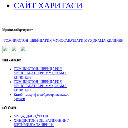
САЙТ ХАРИТАСИ
Муҳим хабарлар :
Биз билан боғланинг:
ТОЖИКИСТОН-ШВЕЙЦАРИЯ МУНОСАБАТЛАРИ МУҲОКАМА ҚИЛИНДИ >
ЯНГИ
МАҚОЛАЛАР
ТОЖИКИСТОН-ШВЕЙЦАРИЯ
МУНОСАБАТЛАРИ МУҲОКАМА
ҚИЛИНДИ
ТОЖИКИСТОН-ШВЕЙЦАРИЯ
МУНОСАБАТЛАРИ МУҲОКАМА
ҚИЛИНДИ
Китоб - маърифат пойдевори ва нажот
қалъаси
КӮП
ӮҚИЛГАН
МУҚАДДАС ҚЎРҒОН
ҲИНДИСТОН БОШ ВАЗИРИНИНГ
ЮРТИМИЗГА ТАШРИФИ