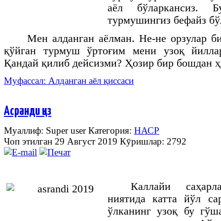
аёл бўларкансиз. Б
турмушингиз бефайз бў
Мен алданган аёлман. Не-не орзулар б
қўйган турмуш ўртоғим мени узоқ йилла
Қандай қилиб дейсизми? Ҳозир бир бошдан ҳ
Муфассал: Алданган аёл қиссаси
Асранди қиз
Муаллиф: Super user
Категория:
НАСР
Чоп этилган 29 Август 2019
Кӯришлар: 2792
Каллайи саҳар
ниятида катта йўл с
ўлканинг узоқ бу гў