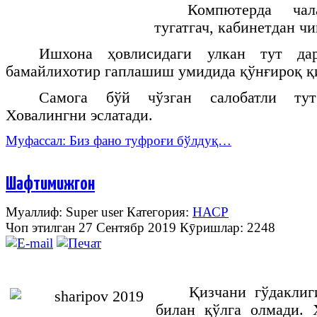
Компютерда ча
тугатгач, кабинетдан ч
Ишхона ҳовлисидаги улкан тут дар
бамайлихотир гаплашиш умидида қўнғироқ қ
Самога бўй чўзган салобатли тут
Ховалингни эслатади.
Муфассал: Биз фано туфроғи бўлдуқ…
Шафтимижгон
Муаллиф: Super user
Категория:
НАСР
Чоп этилган 27 Сентябр 2019
Кӯришлар: 2248
Қизчани гўдаклиг
билан қўлга олмади. 