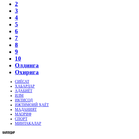
2
3
4
5
6
7
8
9
10
Олдинга
Охирига
СИЁСАТ
ХАБАРЛАР
АДАБИЁТ
ИЛМ
ИҚТИСОД
ИЖТИМОИЙ ҲАЁТ
МАДАНИЯТ
МАОРИФ
СПОРТ
МИНТАҚАЛАР
КАЛЕНДАР