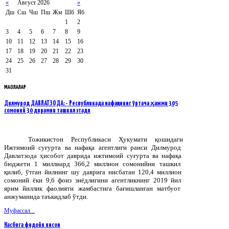
«
Август 2026
»
Дш
Сш
Чш
Пш
Жм
Шб
Яб
1
2
3
4
5
6
7
8
9
10
11
12
13
14
15
16
17
18
19
20
21
22
23
24
25
26
27
28
29
30
31
МАҚОЛАЛАР
Дилмурод ДАВЛАТЗОДА: - Республикада нафақанинг ўртача ҳажми 305
сомоний 30 дирамни ташкил этади
Тожикистон
Республикаси
Ҳукумати
қошидаги
Ижтимоий
суғурта
ва
нафақа
агентлиги
раиси
Дилмурод
Давлатзода
ҳисобот
даврида
ижтимоий
суғурта
ва
нафақа
бюджети
1
миллиард
366,2
миллион
сомонийни
ташкил
қилиб
,
ўтган
йилнинг
шу
даврига
нисбатан
120,4
миллион
сомоний
ёки
9,6
фоиз
зиёдлигини
агентликнинг
2019
йил
ярим
йиллик
фаолияти
жамбастига
бағишланган
матбуот
анжуманида
таъкидлаб
ўтди
.
Муфассал...
Касбига фидойи инсон