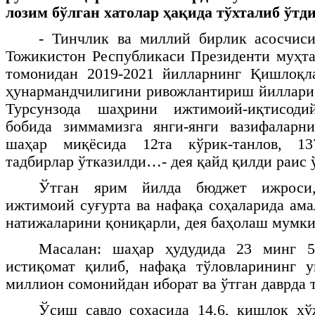
лозим бўлган хатолар ҳақида тўхталиб ўтди
- Тинчлик ва миллий бирлик асосчис
Тожикистон Республикаси Президенти муҳт
томонидан 2019-2021 йилларнинг Қишлоқла
ҳунармандчилигини ривожлантириш йиллари
Турсунзода шаҳрини ижтимоий-иқтисод
бобида зиммамизга янги-янги вазифаларн
шаҳар миқёсида 12та кўрик-танлов, 1
тадбирлар ўтказилди…- дея қайд қилди раис 
Ўтган ярим йилда бюджет ижроси,
ижтимоий суғурта ва нафақа соҳаларида ам
натижаларини қониқарли, дея баҳолаш мумки
Масалан: шаҳар ҳудудида 23 минг 5
истиқомат қилиб, нафақа тўловларининг 
миллион сомонийдан иборат ва ўтган даврда 
Ўсиш савдо соҳасида 14,6, қишлоқ хў