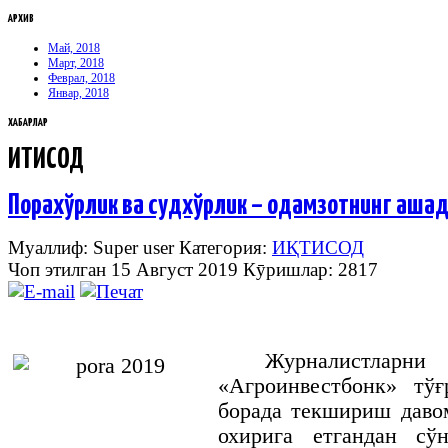
АРХИВ
Май, 2018
Март, 2018
Феврал, 2018
Январ, 2018
ХАБАРЛАР
ИҚТИСОД
Порахўрлик ва судхўрлик – одамзотнинг аш
Муаллиф: Super user
Категория:
ИҚТИСОД
Чоп этилган 15 Август 2019
Кӯришлар: 2817
Журналистлар
«Агроинвестбонк» тўғ
борада текшириш даво
охирига етгандан сў