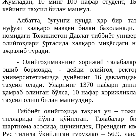
Жумладан, 10 минг 100 нафар студент, 1
кейинги таҳсил билан машғул.
Албатта, бугунги кунда ҳар бир та
нуфузи халқаро мавқеи билан баҳоланад
номидаги Тожикистон Давлат тиббиёт униве
олийгоҳлари ўртасида халқаро миқёсдаги 
ажралиб туради.
- Олийгоҳимизнинг хорижий талабалар
ошиб бормоқда, - дейди олийгоҳ рект
университетимизда дунёнинг 16 давлатида
таҳсил олади. Уларнинг 1370 нафари дипл
қамраб олинган бўлса, 10 нафар хорижликл
таҳсил олиш билан машғулдир.
Тиббиёт олийгоҳида таҳсил уч – тожи
тилларида йўлга қўйилган. Талабалар б
шартнома асосида, шунингдек, Президент кв
Рус тилида ўқийдиган гуруҳлар – 56,9, дав