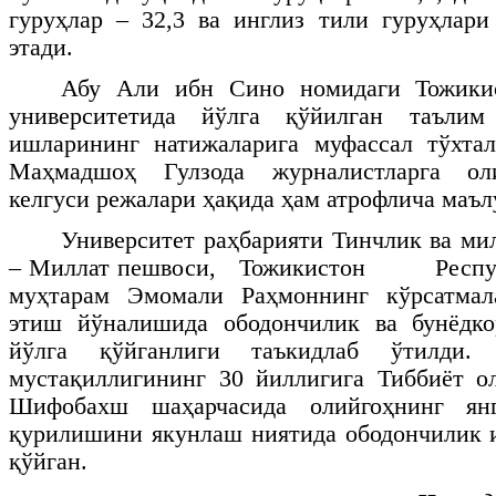
гуруҳлар – 32,3 ва инглиз тили гуруҳлар
этади.
Абу Али ибн Сино номидаги Тожикис
университетида йўлга қўйилган таълим
ишларининг натижаларига муфассал тўхтал
Маҳмадшоҳ Гулзода журналистларга ол
келгуси режалари ҳақида ҳам атрофлича маъл
Университет раҳбарияти Тинчлик ва ми
– Миллат пешвоси, Тожикистон Респуб
муҳтарам Эмомали Раҳмоннинг кўрсатмал
этиш йўналишида ободончилик ва бунёдк
йўлга қўйганлиги таъкидлаб ўтилди. 
мустақиллигининг 30 йиллигига Тиббиёт о
Шифобахш шаҳарчасида олийгоҳнинг ян
қурилишини якунлаш ниятида ободончилик 
қўйган.