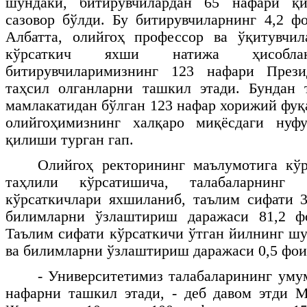
шундаки, битирувчилардан 65 нафари қ
сазовор бўлди. Бу битирувчиларнинг 4,2 ф
Албатта, олийгоҳ профессор ва ўқитувчи
кўрсаткич яхши натижа ҳисоблан
битирувчиларимизнинг 123 нафари Прези
таҳсил олганларни ташкил этади. Бундан 
мамлакатидан бўлган 123 нафар хорижий фуқ
олийгоҳимизнинг халқаро миқёсдаги нуф
қилиши турган гап.
Олийгоҳ ректорининг маълумотига кўр
таҳлили кўрсатишича, талабаларнинг
кўрсаткичлари яхшиланиб, таълим сифати 3
билимларни ўзлаштириш даражаси 81,2 ф
Таълим сифати кўрсаткичи ўтган йилнинг шу
ва билимларни ўзлаштириш даражаси 0,5 фои
- Университетимиз талабаларининг уму
нафарни ташкил этади, - деб давом этди 