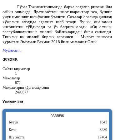
Гўзал Тожикистонимизда барча соҳалар ривожи йил
сайин ошмоқда. Яратилаётган шарт-шароитлар эса, бунинг
учун имконият вазифасини ўтаяпти. Соҳалар орасида қишлоқ
хўжалиги алоҳида аҳамият касб этади. Чунки, она-замин
инсониятни тўйдиради ва ўз бағрига олади. «Оқ олтин»
республикамизнинг миллий бойликларидан бири саналади.
Тинчлик ва миллий бирлик асосчиси – Миллат пешвоси
ҳурматли Эмомали Раҳмон 2018 йили мамлакат Олий
Муфассал...
СТАТИСТИКА
Сайтга кирганлар
1
Мақолалар
872
Мақолаларни кӯрганлар сони
2490377
ӮҚУВЧИЛАР
СОНИ
9
8
8
8
8
9
6
Бугун
1645
Кеча
3280
Шу ҳафта
17404