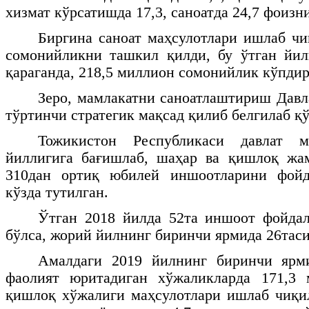
хизмат кўрсатишда 17,3, саноатда 24,7 фоизн
Биргина саноат маҳсулотлари ишлаб ч
сомонийликни ташкил қилди, бу ўтган йил
қараганда, 218,5 миллион сомонийлик кўпдир
Зеро, мамлакатни саноатлаштириш Давл
тўртинчи стратегик мақсад қилиб белгилаб қ
Тожикистон Республикаси давлат м
йиллигига бағишлаб, шаҳар ва қишлоқ жам
310дан ортиқ юбилей иншоотларини фой
кўзда тутилган.
Ўтган 2018 йилда 52та иншоот фойда
бўлса, жорий йилнинг биринчи ярмида 26таси
Амалдаги 2019 йилнинг биринчи ярм
фаолият юритадиган хўжаликларда 171,3
қишлоқ хўжалиги маҳсулотлари ишлаб чиқи