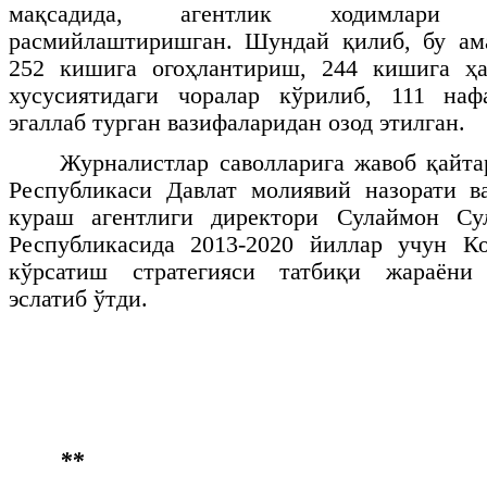
мақсадида, агентлик ходимлари
расмийлаштиришган. Шундай қилиб, бу ама
252 кишига огоҳлантириш, 244 кишига ҳа
хусусиятидаги чоралар кўрилиб, 111 на
эгаллаб турган вазифаларидан озод этилган.
Журналистлар саволларига жавоб қайта
Республикаси Давлат молиявий назорати в
кураш агентлиги директори Сулаймон Су
Республикасида 2013-2020 йиллар учун К
кўрсатиш стратегияси татбиқи жараёни 
эслатиб ўтди.
**