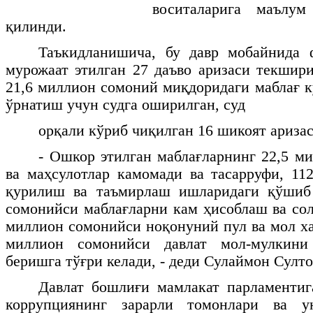
воситаларига маълу
қилинди.
Таъкидланишича, бу давр мобайнида 
мурожаат этилган 27 даъво аризаси текшир
21,6 миллион сомоний миқдоридаги маблағ к
ўрнатиш учун судга оширилган, суд
орқали кўриб чиқилган 16 шикоят ариза
- Ошкор этилган маблағларнинг 22,5 м
ва маҳсулотлар камомади ва тасарруфи, 1
қурилиш ва таъмирлаш ишларидаги қўшиб
сомонийси маблағларни кам ҳисоблаш ва со
миллион сомонийси ноқонуний пул ва мол ха
миллион сомонийси давлат мол-мулкин
беришга тўғри келади, - деди Сулаймон Султо
Давлат бошлиғи мамлакат парламентиг
коррупциянинг зарарли томонлари ва 