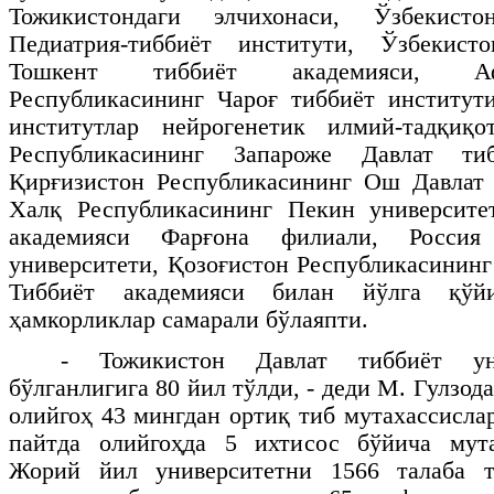
Тожикистондаги элчихонаси, Ўзбекисто
Педиатрия-тиббиёт институти, Ўзбекист
Тошкент тиббиёт академияси, А
Республикасининг Чароғ тиббиёт институт
институтлар нейрогенетик илмий-тадқиқ
Республикасининг Запароже Давлат тиб
Қирғизистон Республикасининг Ош Давлат 
Халқ Республикасининг Пекин университе
академияси Фарғона филиали, Россия
университети, Қозоғистон Республикасинин
Тиббиёт академияси билан йўлга қўйи
ҳамкорликлар самарали бўлаяпти.
- Тожикистон Давлат тиббиёт ун
бўлганлигига 80 йил тўлди, - деди М. Гулзода
олийгоҳ 43 мингдан ортиқ тиб мутахассисла
пайтда олийгоҳда 5 ихтисос бўйича мута
Жорий йил университетни 1566 талаба т