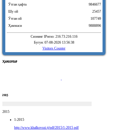
Ӯтган ҳафта
9846677
Шу ой
25457
Ӯтган ой
107749
Ҳаммаси
9888896
Сизнинг IPнгиз: 216.73.216.116
Бугун: 07-08-2026 13:56:38
Visitors Counter
ҲАМКОРЛАР
2015
2015
1-2015
http://www.khalkovozi.tj/pdf/2015/1-2015.pdf