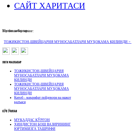
САЙТ ХАРИТАСИ
Муҳим хабарлар :
Биз билан боғланинг:
ТОЖИКИСТОН-ШВЕЙЦАРИЯ МУНОСАБАТЛАРИ МУҲОКАМА ҚИЛИНДИ >
ЯНГИ
МАҚОЛАЛАР
ТОЖИКИСТОН-ШВЕЙЦАРИЯ
МУНОСАБАТЛАРИ МУҲОКАМА
ҚИЛИНДИ
ТОЖИКИСТОН-ШВЕЙЦАРИЯ
МУНОСАБАТЛАРИ МУҲОКАМА
ҚИЛИНДИ
Китоб - маърифат пойдевори ва нажот
қалъаси
КӮП
ӮҚИЛГАН
МУҚАДДАС ҚЎРҒОН
ҲИНДИСТОН БОШ ВАЗИРИНИНГ
ЮРТИМИЗГА ТАШРИФИ