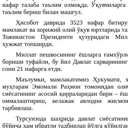
нафар талаба таълим олмоқда. Ўқувчиларга
таълим бериш билан машғул.
Ҳисобот даврида 3523 нафар битиру
мамлакат ва хорижий олий ўқув юртларида т
Тожикистон Президенти ҳузуридаги Мил
ҳужжат топширди.
Миллат пешвосининг ёшларга ғамхўрл
бориши туфайли, бу йил Давлат сарварининг
сони 21 нафарга етди.
Маълумки, мамлакатимиз Ҳукумати, х
муҳтарам Эмомали Раҳмон томонидан оли
сиёсатининг асосий қирраларидан бири – ёш
оммалаштириш, келажак авлодни жисмо
тарбиялаш.
Турсунзода шаҳрида давлат сиёсатин
бўйича ҳам ибратли тадбирлар йўлга қўйилга