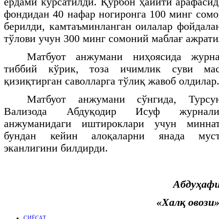
ёрдами кўрсатилди. Қурбон ҳайити арафасид
фондидан 40 нафар ногиронга 100 минг сом
берилди, камтаъминланган оилалар фойдалан
тўлови учун 300 минг сомоний маблағ ажра
Матбуот анжумани ниҳоясида журнал
тиббий кўрик, тоза ичимлик суви мас
қизиқтирган саволларга тўлиқ жавоб олдилар
Матбуот анжумани сўнгида, Турсу
Вализода Абдуқодир Исуф журналис
анжуманидаги иштироклари учун миннат
бундан кейин алоқаларни янада муст
эканлигини билдирди.
Абдуҳаф
«Халқ овози»
СИЁСАТ