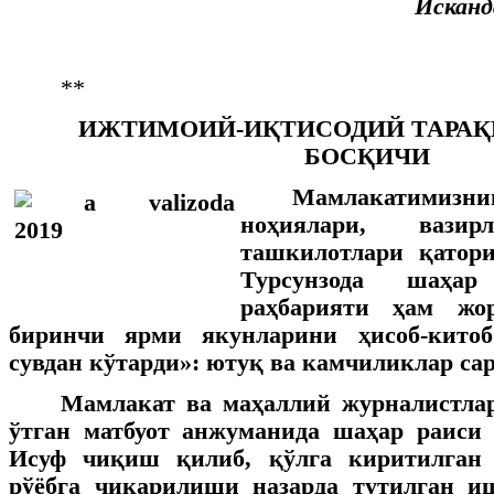
Искан
**
ИЖТИМОИЙ-ИҚТИСОДИЙ ТАРА
БОСҚИЧИ
Мамлакатим
ноҳиялари, вази
ташкилотлари қатор
Турсунзода шаҳа
раҳбарияти ҳам жо
биринчи ярми якунларини ҳисоб-китоб
сувдан кўтарди»: ютуқ ва камчиликлар сар
Мамлакат ва маҳаллий журналистла
ўтган матбуот анжуманида шаҳар раиси 
Исуф чиқиш қилиб, қўлга киритилган 
рўёбга чиқарилиши назарда тутилган и