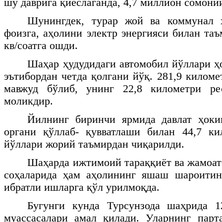
шу даврига қиёслаганда, 4,7 миллион сомони
Шунингдек, турар жой ва коммунал 
фоизга, аҳолини электр энергияси билан та
кв/соатга ошди.
Шаҳар ҳудудидаги автомобил йўллари 
эътибордан четда қолгани йўқ. 281,9 килом
мавжуд бўлиб, унинг 22,8 километри ре
моликдир.
Йилнинг биринчи ярмида давлат ҳок
органи қўллаб- қувватлаши билан 44,7 ки
йўллари жорий таъмирдан чиқарилди.
Шаҳарда ижтимоий тараққиёт ва жамоат
соҳаларида ҳам аҳолининг яшаш шароити
ибратли ишларга қўл урилмоқда.
Бугунги кунда Турсунзода шаҳрида 
муассасалари амал қилади. Уларнинг парт