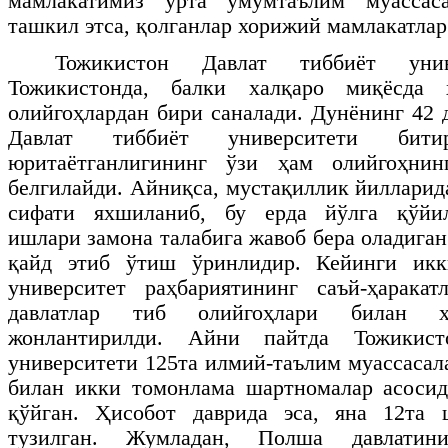
мамлакатимиз ўрта умумтаълим муассаса
ташкил этса, қолганлар хорижий мамлакатлар
Тожикистон Давлат тиббиёт униве
Тожикистонда, балки халқаро миқёсда
олийгоҳлардан бири саналади. Дунёнинг 42 
Давлат тиббиёт университети битир
юритаётганлигининг ўзи ҳам олийгоҳнин
белгилайди. Айниқса, мустақиллик йилларид
сифати яхшиланиб, бу ерда йўлга қўйил
ишлари замона талабига жавоб бера оладига
қайд этиб ўтиш ўринлидир. Кейинги икк
университет раҳбариятининг саъй-ҳарака
давлатлар тиб олийгоҳлари билан ҳ
жонлантирилди. Айни пайтда Тожикист
университети 125та илмий-таълим муассасал
билан икки томонлама шартномалар асосид
қўйган. Ҳисобот даврида эса, яна 12та
тузилган. Жумладан, Полша давлатин