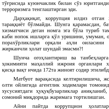
тўғрисида куюнчаклик билан сўз юритганди
терроризмга тенглаштирган эди.
Дарҳақиқат, коррупция илдиз отган
тараққиёт бўлмайди. Шунга қарамасдан, ба
хизматчиси деган номга эга бўла туриб та
каби нопок ишларга қўл уришини, умуман, о
порахўрликлари орқали аҳли оиласини 
жирканчли ҳолат шундай эмасми?!
Шунча огоҳлантириш ва танбеҳларга
ҳокимияти маҳаллий ижроия органлари х
қисқа вақт ичида 172та жиноят содир этилибд
Матбуот варақасида келтирилишича, ж
олти ойлигида агентлик ходимлари томони
хусусиятдаги ҳуқуқбузарликлар аниқланиб
сомоний миқдорида жаримага тортилишган.
Айни пайтда коррупцион ҳолатла