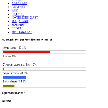
ХАБАРЛАР
АДАБИЁТ
ИЛМ
ИҚТИСОД
ИЖТИМОИЙ ҲАЁТ
МАДАНИЯТ
МАОРИФ
СПОРТ
МИНТАҚАЛАР
Иқтисодиётимиз
учун Роғун ГЭСининг аҳамияти?
Жуда катта - 57.1%
Катта - 0%
Унчалик аҳамияти йук - 0%
Аҳамиятсиз - 28.6%
Билмайман - 14.3%
Проголосовали
: 7
КАЛЕНДАР