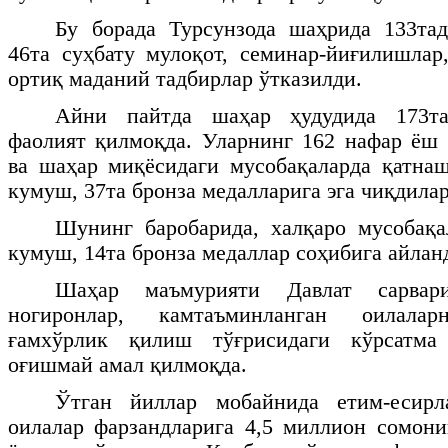
Бу борада Турсунзода шаҳрида 133тад
46та суҳбату мулоқот, семинар-йиғилишлар,
ортиқ маданий тадбирлар ўтказилди.
Айни пайтда шаҳар ҳудудида 173т
фаолият қилмоқда. Уларнинг 162 нафар ёш 
ва шаҳар миқёсидаги мусобақаларда қатнаш
кумуш, 37та бронза медалларига эга чиқдилар
Шунинг баробарида, халқаро мусобақа
кумуш, 14та бронза медаллар соҳибига айла
Шаҳар маъмурияти Давлат сарвари
ногиронлар, камтаъминланган оилалар
ғамхўрлик қилиш тўғрисидаги кўрсатма
оғишмай амал қилмоқда.
Ўтган йиллар мобайнида етим-есирл
оилалар фарзандларига 4,5 миллион сомон