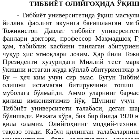
ТИББИЁТ ОЛИЙГОҲИДА ЎҚИ
- Тиббиёт университетида ўқиш масъули
йиллик фаолият якунига бағишланган матб
Тожикистон Давлат тиббиёт университет
фанлари доктори, профессор Маҳмадшоҳ Гу
ҳам, табиблик касбини танлаган абитурие
чуқур ҳис этмоқлари лозим. Ҳар йили Тож
Президенти ҳузуридаги Миллий тест марк
ўқишни истаган жуда кўплаб абитуриентлар
Бу – ҳеч ким учун сир эмас. Бугун Тибби
олишни истамаган битирувчини топиш 
муболаға бўлмайди. Аммо уларнинг барчас
қилиш имкониятимиз йўқ. Шунинг учун ҳ
Тиббиёт университети талабаси, деган ша
бўлишади. Режага кўра, биз бир йилда 1920 н
қила оламиз. Олийгоҳнинг моддий-техни
тақозо этади. Қабул қилинган талабаларнин