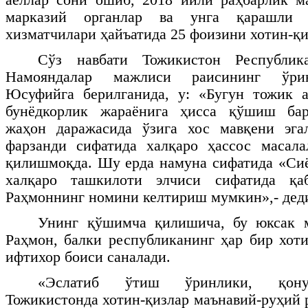
марказий органлар ва унга қарашли т
хизматчилари ҳайъатида 25 фоизини хотин-қи
Сўз навбати Тожикистон Республи
Намояндалар мажлиси раисининг ўри
Юсуфийга берилганида, у: «Бугун тожик а
бунёдкорлик жараёнига ҳисса қўшиш бар
жаҳон даражасида ўзига хос мавқени эга
фарзанди сифатида халқаро ҳассос масала
қилишмоқда. Шу ерда намуна сифатида «Сиё
халқаро ташкилоти элчиси сифатида қа
Раҳмоннинг номини келтириш мумкин»,- дед
Унинг қўшимча қилишича, бу юксак 
Раҳмон, балки республиканинг ҳар бир хоти
ифтихор боиси саналади.
«Эслатиб ўтиш ўринлики, қону
Тожикистонда хотин-қизлар маънавий-руҳий