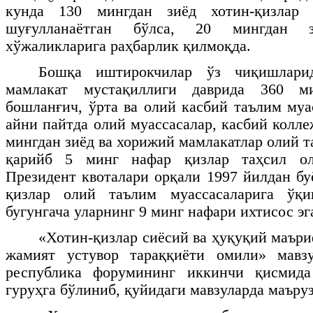
кунда 130 мингдан зиёд хотин-қизлар 
шуғулланаётган бўлса, 20 мингдан 
хўжаликларига раҳбарлик қилмоқда.
Бошқа иштирокчилар ўз чиқишларид
мамлакат мустақиллиги даврида 360 м
бошланғич, ўрта ва олий касбий таълим муа
айни пайтда олий муассасалар, касбий колл
мингдан зиёд ва хорижий мамлакатлар олий 
қарийб 5 минг нафар қизлар таҳсил ол
Президент квоталари орқали 1997 йилдан бу
қизлар олий таълим муассасаларига ўқи
бугунгача уларнинг 9 минг нафари ихтисос эг
«Хотин-қизлар сиёсий ва ҳуқуқий маър
жамият устувор тараққиёти омили» мавзу
республика форумининг иккинчи қисмида
гуруҳга бўлиниб, қуйидаги мавзуларда маъруз