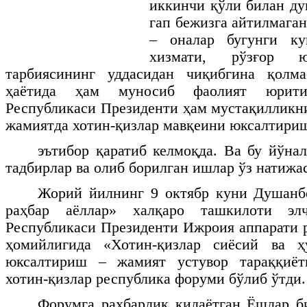
иккинчи қўли билан ду
гап бежизга айтилмаган
– оналар бугунги ку
хизмати, рўзғор ю
тарбиясининг уддасидан чиқибгина қолм
ҳаётида ҳам муносиб фаолият юрити
Республикаси Президенти ҳам мустақилликн
жамиятда хотин-қизлар мавқеини юксалтириш
эътибор қаратиб келмоқда. Ва бу йўна
тадбирлар ва олиб борилган ишлар ўз натижа
Жорий йилнинг 9 октябр куни Душанб
раҳбар аёллар» халқаро ташкилоти эл
Республикаси Президенти Ижроия аппарати 
ҳомийлигида «Хотин-қизлар сиёсий ва ҳ
юксалтириш – жамият устувор тараққиёт
хотин-қизлар республика форуми бўлиб ўтди.
Форумга раҳбарлик қилаётган Ёшлар б