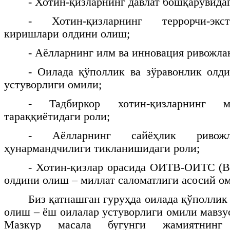
- Хотин-қизларнинг давлат бошқарувидаг
- Хотин-қизларнинг террорчи-экс
киришлари олдини олиш;
- Аёлларнинг илм ва инновация ривожла
- Оилада қўполлик ва зўравонлик олд
устуворлиги омили;
- Тадбиркор хотин-қизларнинг м
тараққиётидаги роли;
- Аёлларнинг сайёҳлик риво
ҳунармандчилиги тикланишидаги роли;
- Хотин-қизлар орасида ОИТВ-ОИТС (
олдини олиш – миллат саломатлиги асосий о
Биз қатнашган гуруҳда оилада қўполлик
олиш – ёш оилалар устуворлиги омили мавзу
Мазкур масала бугунги жамиятнин