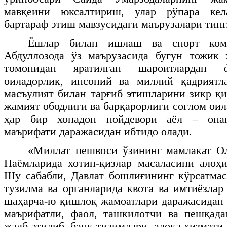
мавқеини юксалтириш, улар рўпара кел
бартараф этиш мавзусидаги маърузалари тинг
Ёшлар билан ишлаш ва спорт ком
Абдуллозода ўз маърузасида бугун тожик 
томонидан яратилган шароитлардан ф
оиладорлик, инсоний ва миллий қадриятл
масъулият билан тарғиб этишларини зикр қи
жамият ободлиги ва барқарорлиги соғлом оил
ҳар бир хонадон пойдевори аёл – она
маърифати даражасидан ибтидо олади.
«Миллат пешвоси ўзининг мамлакат О
Паёмларида хотин-қизлар масаласини алоҳ
Шу сабабли, Давлат бошлиғининг кўрсатмас
тузилма ва органларида квота ва имтиёзлар
шаҳарча-ю қишлоқ жамоатлари даражасидан 
маърифатли, фаол, ташкилотчи ва пешқада
жалб этилиб, банк тизимлари, алоқа хизмат