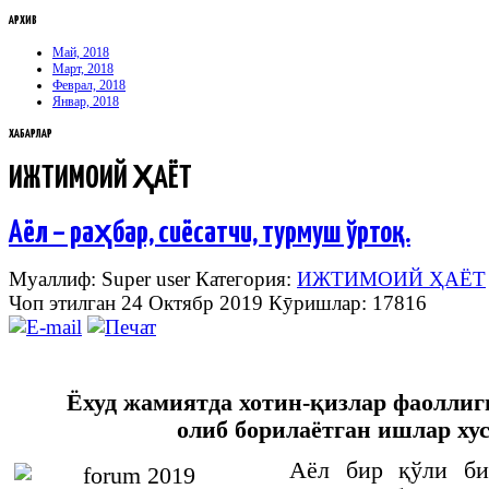
АРХИВ
Май, 2018
Март, 2018
Феврал, 2018
Январ, 2018
ХАБАРЛАР
ИЖТИМОИЙ ҲАЁТ
Аёл – раҳбар, сиёсатчи, турмуш ўртоқ…
Муаллиф: Super user
Категория:
ИЖТИМОИЙ ҲАЁТ
Чоп этилган 24 Октябр 2019
Кӯришлар: 17816
Ёхуд жамиятда хотин-қизлар фаолли
олиб борилаётган ишлар ху
Аёл бир қўли би