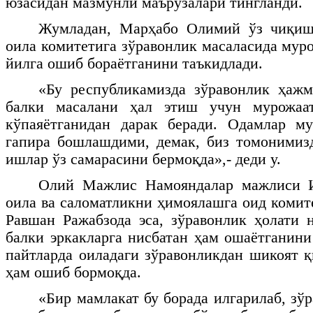
юзасидан мазмунли маърузалари тингланди.
Жумладан, Марҳабо Олимий ўз чиқиш
оила комитетига зўравонлик масаласида мур
йилга ошиб бораётганини таъкидлади.
«Бу республикамизда зўравонлик ҳажм
балки масалани ҳал этиш учун мурожаат
кўпаяётганидан дарак беради. Одамлар м
гапира бошлашдими, демак, биз томонимиз
ишлар ўз самарасини бермоқда»,- деди у.
Олий Мажлис Намояндалар мажлиси И
оила ва саломатликни ҳимоялашга оид комит
Равшан Ражабзода эса, зўравонлик ҳолати н
балки эркакларга нисбатан ҳам ошаётганини
пайтларда оиладаги зўравонликдан шикоят қ
ҳам ошиб бормоқда.
«Бир мамлакат бу борада илгарилаб, зў