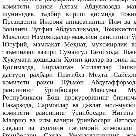
комитети раиси Аҳтам Абдуллозода маъ
шунингдек, тадбир кириш қисмида Тожик
Президенти Ижроия аппаратининг Илм ва 
бошлиғи Лутфия Абдухолиқзода, Тожикисто
Мажлиси Намояндалар мажлиси раисининг ў
Юсуфий, мамлакат Меҳнат, муҳожирлик в
таъминлаш вазири Сумангул Тағойзода, Тож
Ҳукумати қошидаги Хотин-қизлар ва оила к
Қосимзода, Бирлашган Миллатлар Ташки
дастури раҳбари Пратибха Меҳта, Сайёҳ
комитети раиси Нўъмон Абдуғаффорзо
раисининг ўринбосари Мавсума Му
Республикаси Бош прокурорининг биринч
Назарзода, Сармоялар ва давлат мол-мулк
комитети раисининг ўринбосари Нигина
Маориф ва илм вазири ўринбосари Латофа
сақлаш ва аҳолини ижтимоий ҳимоялаш 
ўринбосари Саида Умарзодаларнинг жам