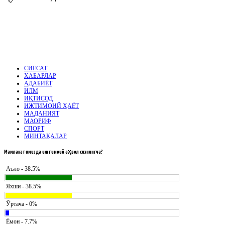
СИЁСАТ
ХАБАРЛАР
АДАБИЁТ
ИЛМ
ИҚТИСОД
ИЖТИМОИЙ ҲАЁТ
МАДАНИЯТ
МАОРИФ
СПОРТ
МИНТАҚАЛАР
Мамлакатимизда
ижтимоий аҳвол сизнингча?
Аъло - 38.5%
Яхши - 38.5%
Ӯртача - 0%
Ёмон - 7.7%