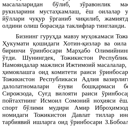
масалаларидан бўлиб, зўравонлик мас
рукнларини мустаҳкамлаш, ёш оилалар у
йўллари чуқур ўрганиб чиқилиб, жамият
олдини олиш борасида таклифлар тингланди.
Бизнинг гуруҳда мавзу муҳокамаси Тож
Ҳукумати қошидаги Хотин-қизлар ва оила
биринчи ўринбосари Марҳабо Олимийнинг
ўтди. Шунингдек, Тожикистон Республ
Намояндалар мажлиси Ижтимоий масалалар, 
ҳимоялашга оид комитети раиси ўринбосар
Тожикистон Республикаси Адлия вазирли
далолатномалари ёзуви бошқармаси б
Сирожзода, Суғд вилояти раиси ўринбос
пойтахтнинг Исмоил Сомоний ноҳияси ёш
спорт бўлими мудири Амир Иброҳимзод
номидаги Тожикистон Давлат тиллар инс
тарбиявий ишларга оид ўринбосари З.Бобоа