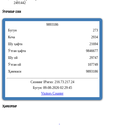
2491442
ӮҚУВЧИЛАР
СОНИ
9
8
9
3
1
8
6
Бугун
273
Кеча
2934
Шу ҳафта
21694
Ӯтган ҳафта
9846677
Шу ой
29747
Ӯтган ой
107749
Ҳаммаси
9893186
Сизнинг IPнгиз: 216.73.217.24
Бугун: 09-08-2026 02:29:45
Visitors Counter
ҲАМКОРЛАР