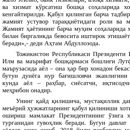
ва хизмат кўрсатиш бошқа соҳаларида хо
кенгайтирилди. Қабул қилинган барча тадби
жамият устувор тараққиётидаги роли ва м
Жамият ҳаётининг барча муҳим соҳаларида х
билан биргаликда бевосита иштирок этишаёт
беради»,- деди Аҳтам Абдуллозода.
Тожикистон Республикаси Президенти 
Илм ва маърифат бошқармаси бошлиғи Лутф
маърузасида аёл – она ҳар бир хонадон бекас
бутун дунёга нур бағишловчи эканлигини 
кунда аёл – раҳбар, сиёсатчи, иқтисод
меҳрибон онадир.
Унинг қайд қилишича, мустақиллик да
меъёрий ҳужжатларнинг қабул қилиниши хот
ошириш мамлакат Президентининг ўзига х
турганидан гувоҳлик беради. Бугун давлат
аёллар сони ошиб, 2018 йили раҳбарлик м