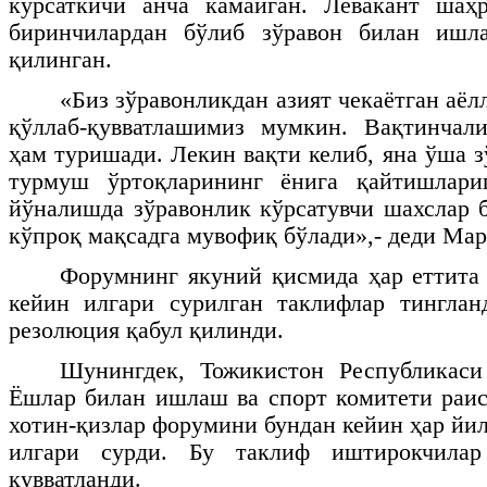
кўрсаткичи анча камайган. Левакант шаҳр
биринчилардан бўлиб зўравон билан ишл
қилинган.
«Биз зўравонликдан азият чекаётган аё
қўллаб-қувватлашимиз мумкин. Вақтинчал
ҳам туришади. Лекин вақти келиб, яна ўша 
турмуш ўртоқларининг ёнига қайтишлари
йўналишда зўравонлик кўрсатувчи шахслар
кўпроқ мақсадга мувофиқ бўлади»,- деди Ма
Форумнинг якуний қисмида ҳар еттита
кейин илгари сурилган таклифлар тинглан
резолюция қабул қилинди.
Шунингдек, Тожикистон Республикас
Ёшлар билан ишлаш ва спорт комитети раи
хотин-қизлар форумини бундан кейин ҳар йи
илгари сурди. Бу таклиф иштирокчилар
қувватланди.