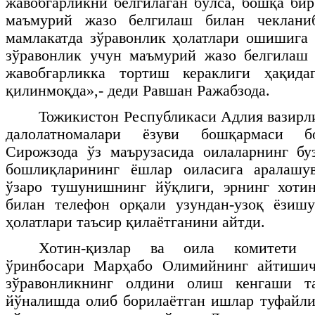
жавобгарликни белгилаган бўлса, бошқа бир
маъмурий жазо белгилаш билан чекланиб
мамлакатда зўравонлик ҳолатлари ошишига 
зўравонлик учун маъмурий жазо белгилаш
жавобгарликка тортиш кераклиги ҳақида
қилинмоқда»,- деди Равшан Ражабзода.
Тожикистон Республикаси Адлия вазирл
далолатномалари ёзуви бошқармаси б
Сирожзода ўз маърузасида оилаларнинг бу
бошлиқларининг ёшлар оиласига аралашув
ўзаро тушунишнинг йўқлиги, эрнинг хоти
билан телефон орқали узундан-узоқ ёзишу
ҳолатлари таъсир қилаётганини айтди.
Хотин-қизлар ва оила комитети 
ўринбосари Марҳабо Олимийнинг айтишич
зўравонликнинг олдини олиш кенгаши т
йўналишда олиб борилаётган ишлар туфайли