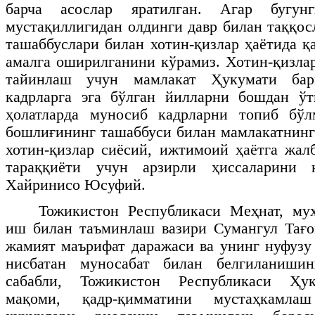
барча асослар яратилган. Агар бугун
мустақиллигидан олдинги давр билан таққос
ташаббуслари билан хотин-қизлар ҳаётида 
амалга оширилганини кўрамиз. Хотин-қизлар
тайинлаш учун мамлакат Ҳукумати бар
кадрларга эга бўлган йилларни бошдан ўт
ҳолатларда муносиб кадрларни топиб бўл
бошлиғининг ташаббуси билан мамлакатнинг
хотин-қизлар сиёсий, ижтимоий ҳаётга жал
тараққиёти учун арзирли ҳиссаларини 
Хайринисо Юсуфий.
Тожикистон Республикаси Меҳнат, му
иш билан таъминлаш вазири Сумангул Тағо
жамият маърифат даражаси ва унинг нуфузу 
нисбатан муносабат билан белгиланиш
сабабли, Тожикистон Республикаси Ҳук
мақоми, қадр-қимматини мустаҳкамла