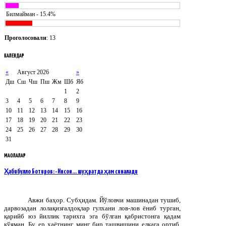
Билмайман - 15.4%
Проголосовали
: 13
КАЛЕНДАР
«
Август 2026
»
Дш
Сш
Чш
Пш
Жм
Шб
Яб
1
2
3
4
5
6
7
8
9
10
11
12
13
14
15
16
17
18
19
20
21
22
23
24
25
26
27
28
29
30
31
МАҚОЛАЛАР
Ҳабибулло Ботиров: -Инсон… шуҳратда ҳам синалади
Авжи баҳор. Субҳидам. Йўловчи машинадан тушиб,
дарвозадан лолақизғалдоқлар гулхани лов-лов ёниб турган,
қарийб юз йиллик тарихга эга бўлган қабристонга қадам
қўяман. Бу ер ҳаётнинг минг бир ташвишини елкага ортиб,