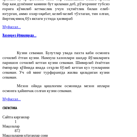
бир кам дунёнинг камини бут қиламан деб, рўзғорнинг тубсиз
ғорига кўмилиб кетмаслик учун эҳтиётлик билан елиб-
югурган, аммо охир-оқибат, келиб-келиб тўхтаган, тин олган,
йиртиқ-ямоқ бўз яктаги устида ҳилвираб
Муфассал...
Хазонрез йўлакларда…
Кузни севаман. Булутлар увада пахта каби осмонга
сочилиб ётган кузни. Намхуш хазонлари шаҳар йўлакларига
паришон сочилиб кетган кузни севаман. Шивирлаб ёғаётган
ёмғирлар қўйнида янада сеҳрли бўлиб кетган куз тунларини
севаман. Уч ой минг турфарангда жилва қиладиган кузни
севаман.
Мезон ойида қишлоғим осмонида мезон иплари
осмонга ҳайинчак солган кузни севаман.
Муфассал...
СТАТИСТИКА
Сайтга кирганлар
1
Мақолалар
872
Мақолаларни кӯрганлар сони