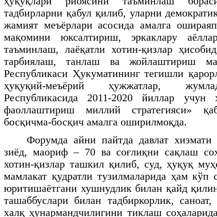
ҳуқуқлари риоясини таъминлаш борас
тадбирларни қабул қилиб, уларни демократи
жамият меъёрлари асосида амалга ошираяп
мақомини юксалтириш, эркаклару аёллар
таъминлаш, лаёқатли хотин-қизлар ҳисоби
тарбиялаш, танлаш ва жойлаштириш ма
Республикаси Ҳукуматининг тегишли қарор
ҳуқуқий-меъёрий ҳужжатлар, жумла
Республикасида 2011-2020 йиллар учун 
фаоллаштириш миллий стратегияси» қа
босқичма-босқич амалга оширилмоқда.
Форумда айни пайтда давлат хизмати 
зиёд, маориф – 70 ва соғлиқни сақлаш со
хотин-қизлар ташкил қилиб, суд, ҳуқуқ муҳ
мамлакат қудратли тузилмаларида ҳам кўп 
юритишаётгани хушнудлик билан қайд қилин
ташаббуслари билан тадбиркорлик, саноат
халқ ҳунармандчилигини тиклаш соҳаларида