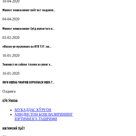
10-04-2020
Миллат пешвосининг пойтахт мадания…
04-04-2020
Миллат пешвосининг Суғд вилоятига и…
03-02-2020
«Ихвон-ул-муслимин» ва ИТП ТЭТ: экс…
16-01-2020
Тожикистон сайлов тизими ва унинг х…
16-01-2020
ЯНГИ ИШЛАБ ЧИҚАРИШ КОРХОНАСИ ИШГА Т…
Олдинга
КӮП
ӮҚИЛГАН
МУҚАДДАС ҚЎРҒОН
ҲИНДИСТОН БОШ ВАЗИРИНИНГ
ЮРТИМИЗГА ТАШРИФИ
ИЖТИМОИЙ
ҲАЁТ