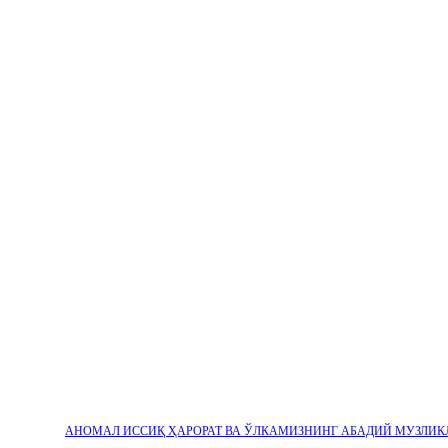
АНОМАЛ ИССИҚ ҲАРОРАТ ВА ЎЛКАМИЗНИНГ АБАДИЙ МУЗЛИК