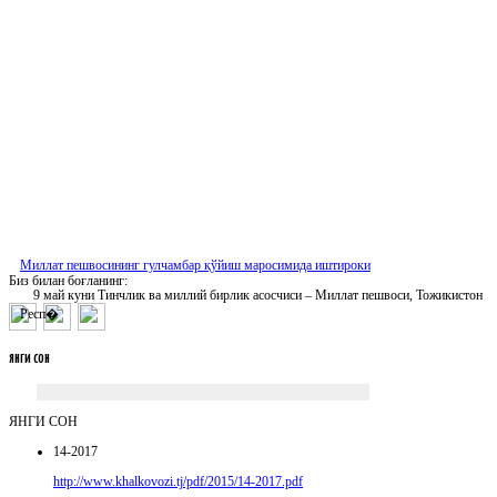
Миллат пешвосининг гулчамбар қўйиш маросимида иштироки
Биз билан боғланинг:
9 май куни Тинчлик ва миллий бирлик асосчиси – Миллат пешвоси, Тожикистон
Респ�
ЯНГИ
СОН
ЯНГИ СОН
14-2017
http://www.khalkovozi.tj/pdf/2015/14-2017.pdf