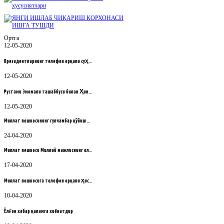
Ортга
12-05-2020
Президентларнинг телефон орқали суҳ…
12-05-2020
Рустами Эмомали ташаббуси билан Ҳин…
12-05-2020
Миллат пешвосининг гулчамбар қўйиш …
24-04-2020
Миллат пешвоси Миллий мажлиснинг ол…
17-04-2020
Миллат пешвосига телефон орқали ҳис…
10-04-2020
Ёлғон хабар қаламга хиёнатдир