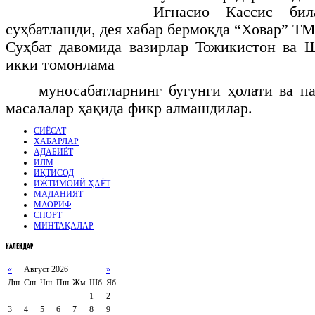
Игнасио Кассис бил
суҳбатлашди, дея хабар бермоқда “Ховар” Т
Суҳбат давомида вазирлар Тожикистон ва 
икки томонлама
муносабатларнинг бугунги ҳолати ва п
масалалар ҳақида фикр алмашдилар.
СИЁСАТ
ХАБАРЛАР
АДАБИЁТ
ИЛМ
ИҚТИСОД
ИЖТИМОИЙ ҲАЁТ
МАДАНИЯТ
МАОРИФ
СПОРТ
МИНТАҚАЛАР
КАЛЕНДАР
«
Август 2026
»
Дш
Сш
Чш
Пш
Жм
Шб
Яб
1
2
3
4
5
6
7
8
9