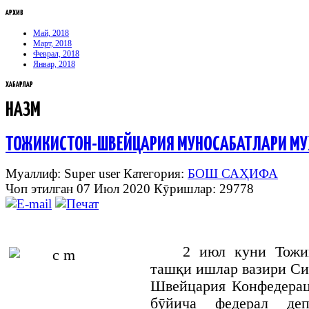
АРХИВ
Май, 2018
Март, 2018
Феврал, 2018
Январ, 2018
ХАБАРЛАР
НАЗМ
ТОЖИКИСТОН-ШВЕЙЦАРИЯ МУНОСАБАТЛАРИ МУ
Муаллиф: Super user
Категория:
БОШ САҲИФА
Чоп этилган 07 Июл 2020
Кӯришлар: 29778
2 июл куни Тожи
ташқи ишлар вазири С
Швейцария Конфедера
бӯйича федерал деп