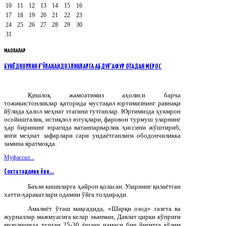
10
11
12
13
14
15
16
17
18
19
20
21
22
23
24
25
26
27
28
29
30
31
МАҚОЛАЛАР
БУНЁДКОРЛИК ҒЎЛАКАНДОЗЛИКЛАРГА АБДУҒАФУР ОТАДАН МЕРОС
Қишлоқ жамоатимиз аҳолиси барча
тожикистонликлар қаторида мустақил юртимизнинг равнақи
йўлида ҳалол меҳнат этагини тутганлар. Юртимизда ҳукмрон
осойишталик, истиқлол ютуқлари, фаровон турмуш уларнинг
ҳар бирининг юрагида ватанпарварлик ҳиссини жўштириб,
янги меҳнат зафарлари сари ундаётганлиги ободончиликка
замина яратмоқда.
Муфассал...
Сохта гадолик ёки...
Баъзи
кишиларга
ҳайрон
қоласан
.
Уларнинг қилаётган
хатти-ҳаракатлари одамни ўйга толдиради.
Амалиёт ўташ мақсадида, «Шарқи озод» газета ва
журналлар мажмуасига келар эканман, Давлат цирки кўприги
муюлишида турган 25-30 ёшлар чамаси бир йигитга кўзим