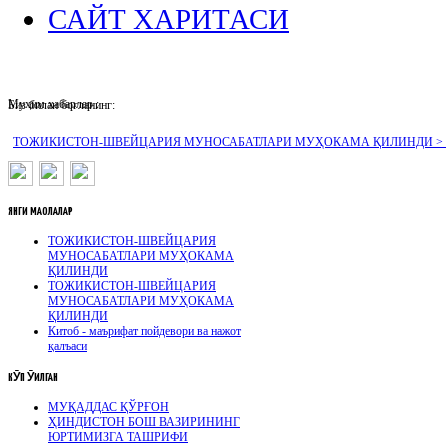
САЙТ ХАРИТАСИ
Муҳим хабарлар :
Биз билан боғланинг:
ТОЖИКИСТОН-ШВЕЙЦАРИЯ МУНОСАБАТЛАРИ МУҲОКАМА ҚИЛИНДИ >
ЯНГИ
МАҚОЛАЛАР
ТОЖИКИСТОН-ШВЕЙЦАРИЯ
МУНОСАБАТЛАРИ МУҲОКАМА
ҚИЛИНДИ
ТОЖИКИСТОН-ШВЕЙЦАРИЯ
МУНОСАБАТЛАРИ МУҲОКАМА
ҚИЛИНДИ
Китоб - маърифат пойдевори ва нажот
қалъаси
КӮП
ӮҚИЛГАН
МУҚАДДАС ҚЎРҒОН
ҲИНДИСТОН БОШ ВАЗИРИНИНГ
ЮРТИМИЗГА ТАШРИФИ