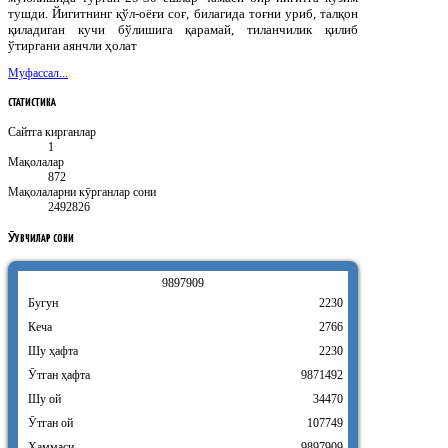
тушди. Йигитнинг қўл-оёғи соғ, билагида тоғни уриб, талқон
қиладиган кучи бўлишига қарамай, тиланчилик қилиб
ўтиргани аянчли ҳолат
Муфассал...
СТАТИСТИКА
Сайтга кирганлар
1
Мақолалар
872
Мақолаларни кӯрганлар сони
2492826
ӮҚУВЧИЛАР
СОНИ
9
8
9
7
9
0
9
Бугун
2230
Кеча
2766
Шу ҳафта
2230
Ӯтган ҳафта
9871492
Шу ой
34470
Ӯтган ой
107749
Ҳаммаси
9897909