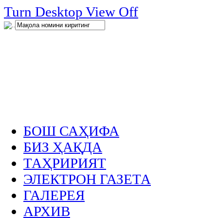
нглар
Turn Desktop View Off
.
БОШ САҲИФА
БИЗ ҲАҚДА
ТАҲРИРИЯТ
ЭЛЕКТРОН ГАЗЕТА
ГАЛЕРЕЯ
АРХИВ