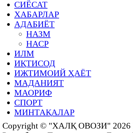
СИЁСАТ
ХАБАРЛАР
АДАБИЁТ
НАЗМ
НАСР
ИЛМ
ИҚТИСОД
ИЖТИМОИЙ ҲАЁТ
МАДАНИЯТ
МАОРИФ
СПОРТ
МИНТАҚАЛАР
Copyright ©
"ХАЛҚ ОВОЗИ"
2026 