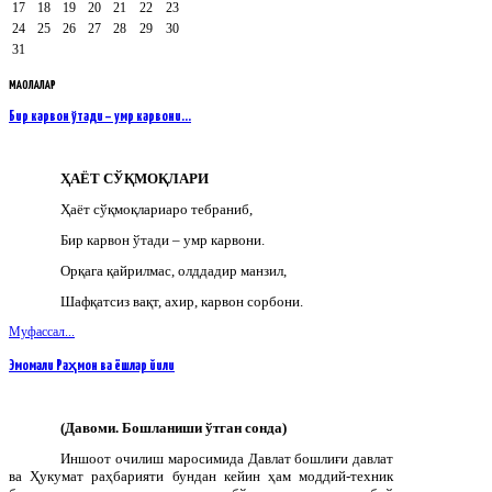
17
18
19
20
21
22
23
24
25
26
27
28
29
30
31
МАҚОЛАЛАР
Бир карвон ўтади – умр карвони…
ҲАЁТ СЎҚМОҚЛАРИ
Ҳаёт сўқмоқлариаро тебраниб,
Бир карвон ўтади – умр карвони.
Орқага қайрилмас, олддадир манзил,
Шафқатсиз вақт, ахир, карвон сорбони.
Муфассал...
Эмомали Раҳмон ва ёшлар йили
(Давоми. Бошланиши ўтган сонда)
Иншоот очилиш маросимида Давлат бошлиғи давлат
ва Ҳукумат раҳбарияти бундан кейин ҳам моддий-техник