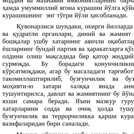
моддий ва маънавий имкониятларнинг барч
ҳамда умуммиллий ягона курашни йўлга қўй
курашишнинг энг тўғри йўли ҳисобланади.
Қувонарлиси шундаки, охирги йилларда
ва қудратли органлари, диний ва жамият
бошқалар ушбу хатарнинг аянчли оқибатла
ёшларнинг бундай партия ва ҳаракатларга қ
олдини олиш мақсадида бир қатор жиддий
сурмоқда. Бу борадаги қонунчили
кўрсатмоқдаки, агар бу масаладаги тарғибо
такомиллаштирилиб, бузғунчилик ва буз
моҳияти-ю хатари халққа янада ани
тушунтирилса, давлат ва жамиятнинг бу йўн
яхши самара беради. Яъни мазкур гуру
хатарларини содда ва очиқ ҳолда туш
бузғунчилик ва террорчиликка қарши ку
вазифаларидан бири саналади.