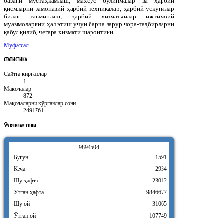
базани мустаҳкамлаш, махсус бўлинмалар ва ҳарбий
қисмларни замонавий ҳарбий техникалар, ҳарбий ускуналар
билан таъминлаш, ҳарбий хизматчилар ижтимоий
муаммоларини ҳал этиш учун барча зарур чора-тадбирларни
қабул қилиб, чегара хизмати шароитини
Муфассал...
СТАТИСТИКА
Сайтга кирганлар
1
Мақолалар
872
Мақолаларни кӯрганлар сони
2491761
ӮҚУВЧИЛАР
СОНИ
9
8
9
4
5
0
4
Бугун
1591
Кеча
2934
Шу ҳафта
23012
Ӯтган ҳафта
9846677
Шу ой
31065
Ӯтган ой
107749