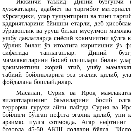
Иккинчи таъкид: Диний бузғунчи г
ҳужжатлари, адабиёт ва тарғибот материа
кўрсатдики, улар тушунтириш ва тинч тарғи
қадриятларини ёйишни етарли, деб ҳисобла
зўравонлик ва уруш билан мусулмон мамлак
ушбу давлатларда сиёсий ҳокимиятни қўлга 
зўрлик билан ўз итоатига киритишни ўз ф
сифатида танлаганлар. Диний бузғ
мамлакатларини босиб олишлари билан ула
ҳокимиятини жорий этиб, ушбу мамлакат
табиий бойликларига эса эгалик қилиб, ул
фойдалана бошлайдилар.
Масалан, Сурия ва Ироқ мамлакатл
вилоятларининг баъзиларини босиб олг
террорчи гуруҳи айни пайтда Сурия ва Ир
бойлиги бўлган нефтга эгалик қилиб, уни қ
арзимас пулга сотмоқда. Агар нефтнинг
бозорда 45-50 АҚШ доллари бўлса, "Исло