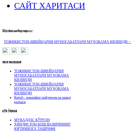
САЙТ ХАРИТАСИ
Муҳим хабарлар :
Биз билан боғланинг:
ТОЖИКИСТОН-ШВЕЙЦАРИЯ МУНОСАБАТЛАРИ МУҲОКАМА ҚИЛИНДИ >
ЯНГИ
МАҚОЛАЛАР
ТОЖИКИСТОН-ШВЕЙЦАРИЯ
МУНОСАБАТЛАРИ МУҲОКАМА
ҚИЛИНДИ
ТОЖИКИСТОН-ШВЕЙЦАРИЯ
МУНОСАБАТЛАРИ МУҲОКАМА
ҚИЛИНДИ
Китоб - маърифат пойдевори ва нажот
қалъаси
КӮП
ӮҚИЛГАН
МУҚАДДАС ҚЎРҒОН
ҲИНДИСТОН БОШ ВАЗИРИНИНГ
ЮРТИМИЗГА ТАШРИФИ