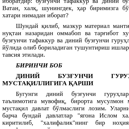
иборатдир: бузғунчи тафаккур ва диний б
Ватан, халқ, шунингдек, ҳар биримизга б
хатари нимадан иборат?
Шундай қилиб, мазкур материал манти
нуқтаи назаридан оммабоп ва тарғибот ху
бузғунчи тафаккур ва диний бузғунчи гуру
йўлида олиб бориладиган тушунтириш ишла
тавсия этилади.
БИРИНЧИ БОБ
ДИНИЙ БУЗҒУНЧИ ГУРУ
МУСТАҚИЛЛИГИГА ҚАРШИ
Бугунги диний бузғунчи гуруҳла
таълимотига мувофиқ, бирорта мусулмон 
мустақил давлат бўлмаслиги лозим. Уларн
барча бундай давлатлар "ягона Ислом ха
киритилиб, "халифалик"нинг бир ноҳи