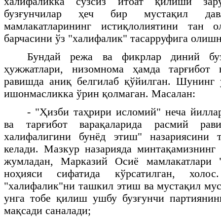
халифаликка сўзсиз итоат қилиши зар
бузғунчилар ҳеч бир мустақил да
мамлакатларининг истиқлолиятини тан о
барчасини ўз "халифалик" тасарруфига олиш
Бундай режа ва фикрлар диний буз
ҳужжатлари, низомнома ҳамда тарғибот 
равишда аниқ белгилаб қўйилган. Шунинг 
ишонмасликка ўрин қолмаган. Масалан:
- "Ҳизби таҳрири исломий" неча йилла
ва тарғибот варақаларида расмий рав
халифалигини бунёд этиш" назариясини 
келади. Мазкур назарияда минтақамизнинг 
жумладан, Марказий Осиё мамлакатлари 
ноҳияси сифатида кўрсатилган, холос
"халифалик"ни ташкил этиш ва мустақил му
унга тобе қилиш ушбу бузғунчи партиянин
мақсади саналади;