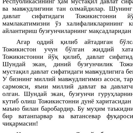
Республикасининг ҳам мустақил давлат сиф
ва мавжудлигини тан олмайдилар. Шунинг
давлат сифатидаги Тожикистонни 
мамлакатимизни ўз халифаликларининг к
айлантириш бузғунчиларнинг мақсадларидан 
Агар оддий қилиб айтадиган бўлса
Тожикистон учун бўлган жиддий хат
Тожикистонни йўқ қилиб, давлат сифатид
Шундай экан, диний бузғунчилик Тожи
мустақил давлат сифатидаги мавжудлигига бе
У бизнинг миллий мавжудлигимиз асоси, та
сармояси, яъни миллий давлат ва давлат
олган. Шундай экан, бузғунчи гуруҳларни
кутиб олиш Тожикистонни дунё харитасидан
маъно билан баробардир. Бу муҳим таъкидн
бир ватанпарвар ва ватансевар фуқарос
чиқармасин!