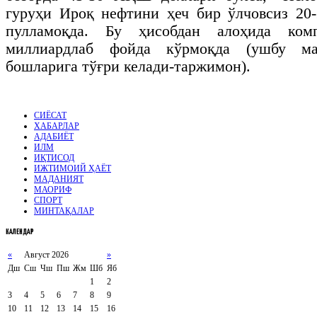
гуруҳи Ироқ нефтини ҳеч бир ўлчовсиз 20
пулламоқда. Бу ҳисобдан алоҳида ком
миллиардлаб фойда кўрмоқда (ушбу м
бошларига тўғри келади-таржимон).
СИЁСАТ
ХАБАРЛАР
АДАБИЁТ
ИЛМ
ИҚТИСОД
ИЖТИМОИЙ ҲАЁТ
МАДАНИЯТ
МАОРИФ
СПОРТ
МИНТАҚАЛАР
КАЛЕНДАР
«
Август 2026
»
Дш
Сш
Чш
Пш
Жм
Шб
Яб
1
2
3
4
5
6
7
8
9
10
11
12
13
14
15
16