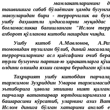
мамлакатларининг 
ташвишига сабаб бўлаётган ҳамда бугунги
мавзуларидан бири - террорчилик ва бузғ
ушбу даҳшатли ҳодисаларни муқаддас
боғламасликка бағишланган "Ислом тер
ахборот қўлланма китоби нашрдан чиқди.
Ушбу китоб А.Мавлонов, А.Раҳ
томонидан тузилган бўлиб, диний масалалар
террорчиларнинг асл қиёсафини очиб бер
турли бузғунчи партия-ю ҳаракатларга қў
олдини олишда яхши самара берадиган қўлл
Таҳририят ушбу китобдан парчал
таржимон Зуҳриддин Умаров таржимасид
эътиборига ҳавола этишни ният қилган
парчалар ватанпарвар юртдошларимизга 
башарасини кўрсатиб, уларнинг азиз Ва
Ислом динига бўлган хатарини англаб 