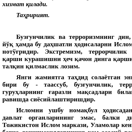
хизмат қилади.
Таҳририят.
Бузғунчилик ва терроризмнинг дин,
йўқ ҳамда бу даҳшатли ҳодисаларни Исло
нотўғридир. Экстремизм, террорчилик
қарши курашишни ҳеч қачон динга қарш
талқин қилмаслик лозим.
Янги жамиятга таҳдид солаётган эн
бири бу - таассуб, бузғунчилик, тер
гуруҳларнинг ғаразли мақсадлари бил
равишда сиёсийлаштиришдир.
Исломни ушбу номақбул ҳодисада
давлат органларининг эмас, балки д
Тожикистон Ислом маркази, Уламолар ке