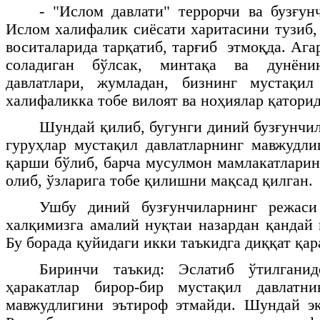
- "Ислом давлати" террорчи ва бузғун
Ислом халифалик сиёсати харитасини тузиб,
воситаларида тарқатиб, тарғиб этмоқда. Ага
соладиган бўлсак, минтақа ва дунёни
давлатлари, жумладан, бизнинг мустақи
халифаликка тобе вилоят ва ноҳиялар қаторид
Шундай қилиб, бугунги диний бузғунчил
гуруҳлар мустақил давлатларнинг мавжудли
қарши бўлиб, барча мусулмон мамлакатларин
олиб, ўзларига тобе қилишни мақсад қилган.
Ушбу диний бузғунчиларнинг режаси
халқимизга амалий нуқтаи назардан қандай 
Бу борада қуйидаги икки таъкидга диққат қа
Биринчи таъкид: Эслатиб ўтилганид
ҳаракатлар бирор-бир мустақил давлатн
мавжудлигини эътироф этмайди. Шундай эк