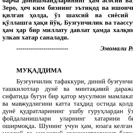
барча донишмандларининг ҳам асосий ва
Зеро, ҳеч ким бизнинг эътиқод ва ишон
қилган ҳолда, ўз шахсий ва сиёсий
қўллашга ҳақи йўқ. Бузғунчилик ва таасс
ҳам ҳар бир миллату давлат ҳамда халқн
улкан хатар саналади.
------------------------- Эмомали
МУҚАДДИМА
Бузғунчилик тафаккури, диний бузғунчи
ташкилотлар дунё ва минтақавий дараж
сифатида бугун бир қатор мусулмон мамлака
ва мавжудлигини катта таҳдид остида қол
дунё қудратларининг ушбу гуруҳлардан ў
фойдаланишлари уларнинг хатарини б
оширмоқда. Шунинг учун ҳам, юзага келган