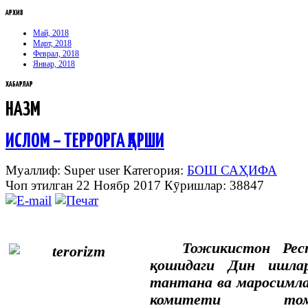
АРХИВ
Май, 2018
Март, 2018
Феврал, 2018
Январ, 2018
ХАБАРЛАР
НАЗМ
ИСЛОМ – ТЕРРОРГА ҚАРШИ
Муаллиф: Super user
Категория:
БОШ САҲИФА
Чоп этилган 22 Ноябр 2017
Кӯришлар: 38847
Тожикистон Рес
қошидаги Дин ишлар
тантана ва маросимл
комитети том