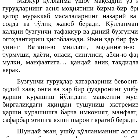
Мазкур қўлланма ушбу мақсадни ўз и
гуруҳларнинг асил моҳиятини бирма-бир ёр
қатор мураккаб масалаларнинг назарий ва
содда ва тўлиқ жавоб беради. Қўлланма
халқни бузғунчи тафаккур ва диний бузғунч
огоҳлантириш ҳисобланади. Яъни ҳар бир фу
унинг Ватани-ю миллати, маданияти-ю
турмуши, ҳаёти, онаси, синглиси, аёли-ю фа
мулки, манфаатига… қандай аниқ таҳдид
керак.
Бузғунчи гуруҳлар хатарларини бевосит
оддий халқ онги ва ҳар бир фуқаронинг ушб
қарши курашиш йўлидаги мавқеини муст
биргаликдаги яқиндан тушуниш экстреми
қарши курашишга барча имконият, манфаат
сафарбар этишга яхши шароит яратиб беради.
Шундай экан, ушбу қўлланманинг асоси