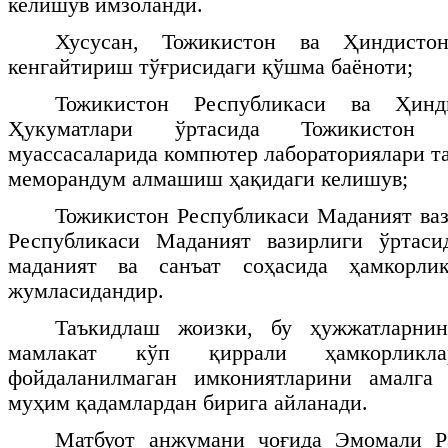
келишув имзоланди.
Хусусан, Тожикистон ва Ҳиндисто
кенгайтириш тўғрисидаги қўшма баёноти;
Тожикистон Республикаси ва Ҳинд
Ҳукуматлари ўртасида Тожикистон
муассасаларида компютер лабораториялари т
меморандум алмашиш ҳақидаги келишув;
Тожикистон Республикаси Маданият ва
Республикаси Маданият вазирлиги ўртаси
маданият ва санъат соҳасида ҳамкорли
жумласидандир.
Таъкидлаш жоизки, бу ҳужжатларни
мамлакат кўп қиррали ҳамкорликла
фойдаланилмаган имкониятларини амалга
муҳим қадамлардан бирига айланади.
Матбуот анжумани чоғида Эмомали Р