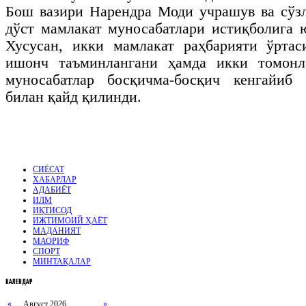
Бош вазири Нарендра Моди учрашув ва сўз
дўст мамлакат муносабатлари истиқболига
Хусусан, икки мамлакат раҳбарияти ўртас
ишонч таъминлангани ҳамда икки томонл
муносабатлар босқичма-босқич кенгайиб
билан қайд қилинди.
СИЁСАТ
ХАБАРЛАР
АДАБИЁТ
ИЛМ
ИҚТИСОД
ИЖТИМОИЙ ҲАЁТ
МАДАНИЯТ
МАОРИФ
СПОРТ
МИНТАҚАЛАР
КАЛЕНДАР
«
Август 2026
»