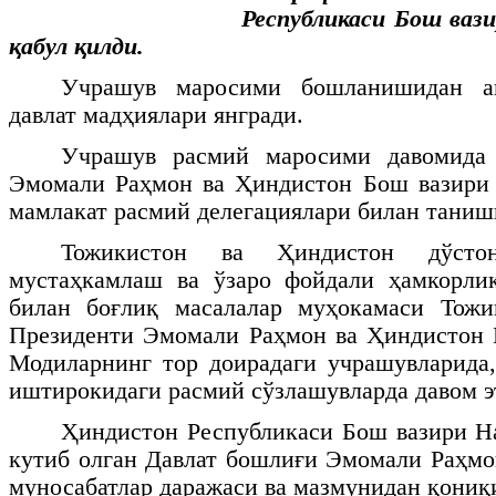
Республикаси Бош ваз
қабул қилди.
Учрашув маросими бошланишидан а
давлат мадҳиялари янгради.
Учрашув расмий маросими давомида 
Эмомали Раҳмон ва Ҳиндистон Бош вазири
мамлакат расмий делегациялари билан тани
Тожикистон ва Ҳиндистон дўстон
мустаҳкамлаш ва ўзаро фойдали ҳамкорли
билан боғлиқ масалалар муҳокамаси Тожи
Президенти Эмомали Раҳмон ва Ҳиндистон 
Модиларнинг тор доирадаги учрашувларида,
иштирокидаги расмий сўзлашувларда давом э
Ҳиндистон Республикаси Бош вазири Н
кутиб олган Давлат бошлиғи Эмомали Раҳмо
муносабатлар даражаси ва мазмунидан қониқ