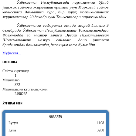
Ўзбекистон Республикасида парламентга бўлиб
ўтажак сайлови жараёнини ёритиш учун Марказий сайлов
комиссияси даъватига кўра, бир гуруҳ тожикистонлик
журналистлар 20 декабр куни Тошкент сари парвоз қилдик.
Ўзбекистонга сафаримиз аслида жорий йилнинг 9
декабрида Ўзбекистон Республикасининг Тожикистондаги
Фавқулодда ва мухтор элчиси Эргаш Раҳматуллоевич
Шоисматовнинг мазкур сайловга доир ўтказган
брифингидан бошланганди, десак ҳам хато бўлмайди.
Муфассал...
СТАТИСТИКА
Сайтга кирганлар
1
Мақолалар
872
Мақолаларни кӯрганлар сони
2490265
ӮҚУВЧИЛАР
СОНИ
9
8
8
8
3
5
9
Бугун
1108
Кеча
3280