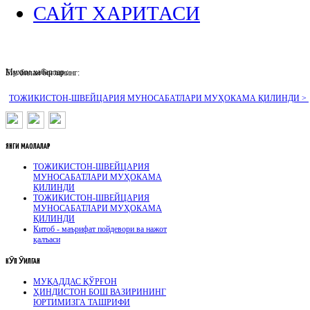
САЙТ ХАРИТАСИ
Муҳим хабарлар :
Биз билан боғланинг:
ТОЖИКИСТОН-ШВЕЙЦАРИЯ МУНОСАБАТЛАРИ МУҲОКАМА ҚИЛИНДИ >
ЯНГИ
МАҚОЛАЛАР
ТОЖИКИСТОН-ШВЕЙЦАРИЯ
МУНОСАБАТЛАРИ МУҲОКАМА
ҚИЛИНДИ
ТОЖИКИСТОН-ШВЕЙЦАРИЯ
МУНОСАБАТЛАРИ МУҲОКАМА
ҚИЛИНДИ
Китоб - маърифат пойдевори ва нажот
қалъаси
КӮП
ӮҚИЛГАН
МУҚАДДАС ҚЎРҒОН
ҲИНДИСТОН БОШ ВАЗИРИНИНГ
ЮРТИМИЗГА ТАШРИФИ