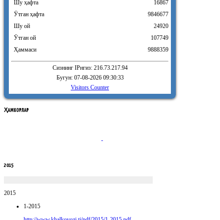
Шу ҳафта
16867
Ӯтган ҳафта
9846677
Шу ой
24920
Ӯтган ой
107749
Ҳаммаси
9888359
Сизнинг IPнгиз: 216.73.217.94
Бугун: 07-08-2026 09:30:33
Visitors Counter
ҲАМКОРЛАР
2015
2015
1-2015
http://www.khalkovozi.tj/pdf/2015/1-2015.pdf