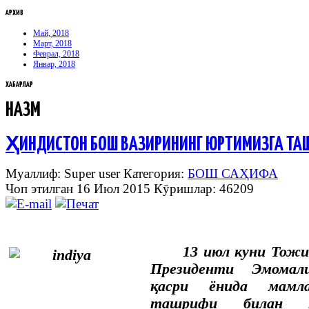
АРХИВ
Май, 2018
Март, 2018
Феврал, 2018
Январ, 2018
ХАБАРЛАР
НАЗМ
ҲИНДИСТОН БОШ ВАЗИРИНИНГ ЮРТИМИЗГА Т
Муаллиф: Super user
Категория:
БОШ САҲИФА
Чоп этилган 16 Июл 2015
Кӯришлар: 46209
13 июл куни Тожи
Президенти Эмома
қасри ёнида мамла
ташрифи билан к