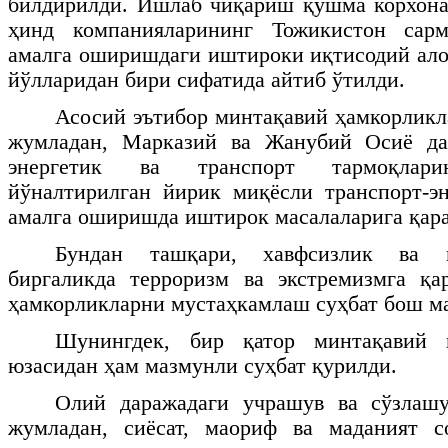
билдирилди. Ишлаб чиқариш қўшма корхона
ҳинд компанияларининг Тожикистон сарм
амалга оширишдаги иштироки иқтисодий ал
йўлларидан бири сифатида айтиб ўтилди.
Асосий эътибор минтақавий ҳамкорлик
жумладан, Марказий ва Жанубий Осиё да
энергетик ва транспорт тармоқлари
йўналтирилган йирик миқёсли транспорт-э
амалга оширишда иштирок масалаларига қара
Бундан ташқари, хавфсизлик ва м
биргаликда терроризм ва экстремизмга қ
ҳамкорликларни мустаҳкамлаш суҳбат бош ма
Шунингдек, бир қатор минтақавий 
юзасидан ҳам мазмунли суҳбат қурилди.
Олий даражадаги учрашув ва сўзлашу
жумладан, сиёсат, маориф ва маданият с