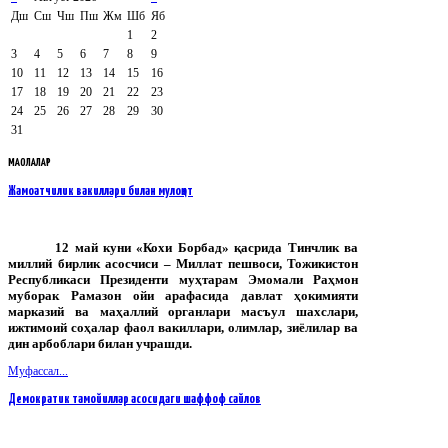
Дш
Сш
Чш
Пш
Жм
Шб
Яб
1
2
3
4
5
6
7
8
9
10
11
12
13
14
15
16
17
18
19
20
21
22
23
24
25
26
27
28
29
30
31
МАҚОЛАЛАР
Жамоатчилик вакиллари билан мулоқот
12 май куни «Кохи Борбад» қасрида Тинчлик ва
миллий бирлик асосчиси – Миллат пешвоси, Тожикистон
Республикаси Президенти муҳтарам Эмомали Раҳмон
муборак Рамазон ойи арафасида давлат ҳокимияти
марказий ва маҳаллий органлари масъул шахслари,
ижтимоий соҳалар фаол вакиллари, олимлар, зиёлилар ва
дин арбоблари билан учрашди.
Муфассал...
Демократик тамойиллар асосидаги шаффоф сайлов