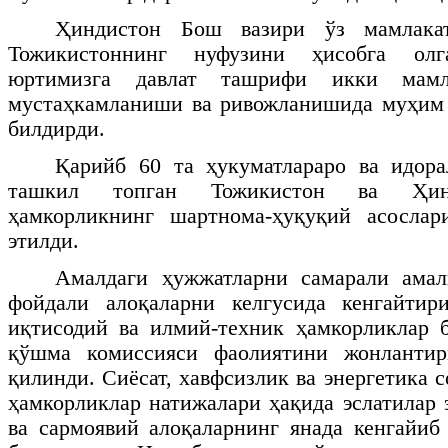
Ҳиндистон Бош вазири ўз мамлака
Тожикистоннинг нуфузини ҳисобга олг
юртимизга давлат ташрифи икки мамла
мустаҳкамланиши ва ривожланишида муҳим
билдирди.
Қарийб 60 та ҳукуматлараро ва идора
ташкил топган Тожикистон ва Ҳинд
ҳамкорликнинг шартнома-ҳуқуқий асосла
этилди.
Амалдаги ҳужжатларни самарали ама
фойдали алоқаларни келгусида кенгайтир
иқтисодий ва илмий-техник ҳамкорликлар 
қўшма комиссияси фаолиятини жонланти
қилинди. Сиёсат, хавфсизлик ва энергетика 
ҳамкорликлар натижалари ҳақида эслатилар 
ва сармоявий алоқаларнинг янада кенгайи