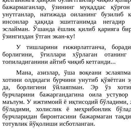
бажармаганлар, ўзининг муқаддас қўрғо
унутганлар, натижада оиланинг бузилиб 
инсонлар ҳақида эшитганимда негадир
эслайман. Ўшанда ёшлик қилиб қарияга бир
ўзингиздан ўтган экан-ку!
У тишларини ғижирлатганча, борад
борлигини, ўғиллари хўрлаган отанинг 
топиладиганини айтиб чиқиб кетганди...
Мана, азизлар, ўша воқеани эслаяпма
хотини олдидаги бурчини унутиб қўяётган э
да, борлигини ўйлаяпман. Эр ўз хоти
бурчларини бажаргандагина оила устуво
маълум. У ижтимоий ё иқтисодий бўладими,
бўладими, холислик ё меҳрибонлик бўла
бурчларидан биронтасини бажармаган тақди
тотувлик йўқолиши исботланган.