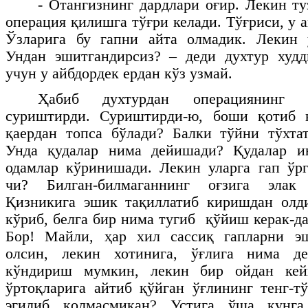
- Отангизнинг дардлари оғир. Лекин т
операция қилишга тўғри келади. Тўғриси, у 
Ўзларига бу гапни айта олмадик. Лекин у
Ундан эшитгандирсиз? – деди духтур худд
учун у айбдордек ердан кўз узмай.
Ҳабиб духтурдан операциянинг 
суриштирди. Суриштирди-ю, боши қотиб 
қаердан топса бўлади? Балки тўйни тўхта
Унда қудалар нима дейишади? Қудалар и
одамлар кўринишади. Лекин уларга гап ўрг
чи? Билган-билмаганнинг оғзига элак
Қизникига эшик тақиллатиб киришдан олди
кўриб, белга бир нима тугиб қўйиш керак-д
Бор! Майли, ҳар хил сассиқ гапларни э
олсин, лекин хотинига, ўғлига нима д
кўндириш мумкин, лекин бир ойдан кей
ўртоқларига айтиб қўйган ўғлининг тенг-
эгилиб қолмасмикан? Устига ўша кунг