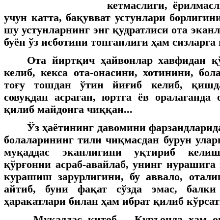
кетмаслиги, ёрилмас
учун катта, бақувват устунлари борлигин
шу устунларнинг энг қудратлиси ота экан
буён ўз исботини топганлиги ҳам сизларга
Ота йиртқич ҳайвонлар хавфидан қ
келиб, кекса ота-онасини, хотинини, бол
тоғу тошдан ўтин йиғиб келиб, қишд
совуқдан асраган, юртга ёв оралаганда
қилиб майдонга чиққан...
Ўз ҳаётининг давомини фарзандларида
болаларининг тили чиқмасдан бурун улар
муқаддас эканлигини уқтириб келиш
қўрғонни асраб-авайлаб, унинг нурашига
курашиш зарурлигини, бу аввало, отали
айтиб, буни фақат сўзда эмас, балки
ҳаракатлари билан ҳам ибрат қилиб кўрса
Муқаддас китоб – Қуръонда ҳам о