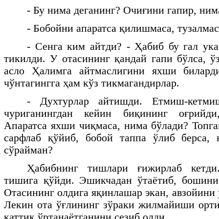
- Бу нима деганинг? Очиғини гапир, ним
- Бобойни апаратса қилишмаса, тузалма
- Сенга ким айтди? - Ҳабиб бу гал ука
тикилди. У отасининг қандай гапи бўлса, ў
асло Ҳалимга айтмаслигини яхши билард
чўнтагингга ҳам кўз тикмагандирлар.
- Духтурлар айтишди. Етмиш-кетмиш
чуриганингдан кейин биқининг оғрийди
Апаратса яхши чиқмаса, нима бўлади? Топга
сарфлаб қўйиб, бобой таппа ўлиб берса,
сўрайман?
Ҳабибнинг тишлари ғижирлаб кетд
тишига қўйди. Эшикчадан ўтаётиб, бошини
Отасининг олдига яқинлашар экан, авзойини
Лекин ота ўғлининг зўраки жилмайиши орт
қаттиқ ўртанаётганини сезиб олди.