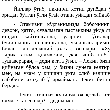
Йиллар ўтиб, иккинчи хотин дунёдан 
эридан бўлган ўғли ўгай отани уйидан ҳайдаб
- Отамизни кўрганимизда бобомнинг
девори, ҳатто, сувалмаган пастаккина уйда 
ишдан қайтишганда, уларнинг ўғилла
бўйинларига осилишганда, ўксинганларими
билан жанжаллашиб қолсак, оналари «Ху
тирик етим қилмаган», дея яниб-яниб
тушаверарди, – деди катта ўғил. – Лекин бизн
қийнаган бўлса ҳам, у бизни дунёга келтир
мен, на укам у кишини уйга олиб келишн
сабабини изоҳлаб ўтирмайман. Лекин битт
бердик.
- Лекин отангиз кўпинча оч қолиб кет
олмас экансизлар? - дедим мен.
- Хабар олмаслигимиз рост, - деди кичик