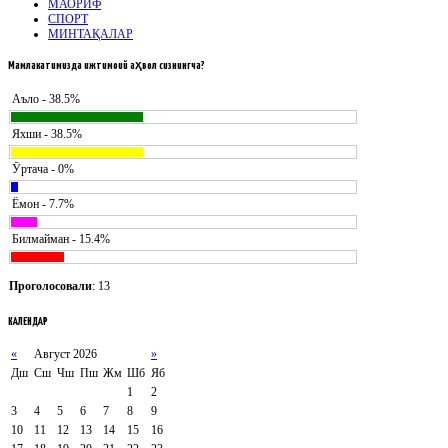
МАОРИФ
СПОРТ
МИНТАҚАЛАР
Мамлакатимизда
ижтимоий аҳвол сизнингча?
Аъло - 38.5%
Яхши - 38.5%
Ӯртача - 0%
Ёмон - 7.7%
Билмайман - 15.4%
Проголосовали
: 13
КАЛЕНДАР
«
Август 2026
»
Дш
Сш
Чш
Пш
Жм
Шб
Яб
1
2
3
4
5
6
7
8
9
10
11
12
13
14
15
16