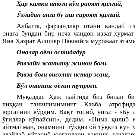
Ҳар кимки атоға кўп риоят қилғай,
Ўғлидан анга бу иш сироят қилғай.
Албатта, фарзандлар отани қандай из
онага бундан бир неча чандон иззат-ҳурмат
Яна Ҳазрат Алишер Навоийга мурожаат этами
Оналар оёғи остидадур
Равзайи жаннату жинон боғи.
Равза боғи висолин истар эсанг,
Бўл онанинг оёғин тупроғи.
Муқаддас Ҳаж пайтида биз билан би
чиққан танишимизнинг Каъба атрофид
юрганини кўрдим. Вақт топиб, унга: - «Бу 
ўғиллар кўпайсин», дедим. «Нима қилиб 
айтмайман, онамнинг тўққиз ой тўққиз кун 
авайлаб кўтариб юрганлари ҳақини, кечала