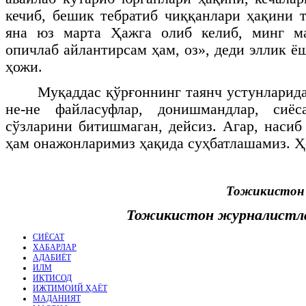
кечиб, бешик тебратиб чиққанлари ҳақини
яна юз марта Ҳажга олиб келиб, минг м
опичлаб айлантирсам ҳам, оз», деди эллик ё
ҳожи.
Муқаддас қўрғоннинг таянч устунларида
не-не файласуфлар, донишмандлар, сиёс
сўзларини битишмаган, дейсиз. Агар, насиб 
ҳам онажонларимиз ҳақида суҳбатлашамиз. Ҳо
Тожикистон 
Тожикистон журналистл
СИЁСАТ
ХАБАРЛАР
АДАБИЁТ
ИЛМ
ИҚТИСОД
ИЖТИМОИЙ ҲАЁТ
МАДАНИЯТ