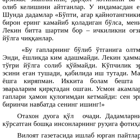
олиб келишини айтганлар. У индамасдан е
Шунда дадамлар «Бўпти, агар қайнотангники
бирон еринг камайиб қоладиган бўлса, мен
Лекин битта шартим бор – ичкиликни оғзи
йўлга чиққанлар.
«Бу гапларнинг бўлиб ўтганига олт
Энди, ёшликда ким адашмайди. Лекин ҳамм
тўғри йўлга солиб қўймайди. Кўпчилик эр
эсини еган тушади, қабилида иш тутади. Ма
ёшга киряпман. Иккита болам бешта б
эвараларим қирқтадан ошган. Усмон акамла
гаплари ҳамон қулоғимдан кетмайди: сен эр
биринчи навбатда сенинг ишинг!»
Отахон дуога қўл очади. Дадамларни
кўрсатган бошқа инсонларнинг руҳига фотиҳа
Вилоят газетасида ишлаб юрган пайтла