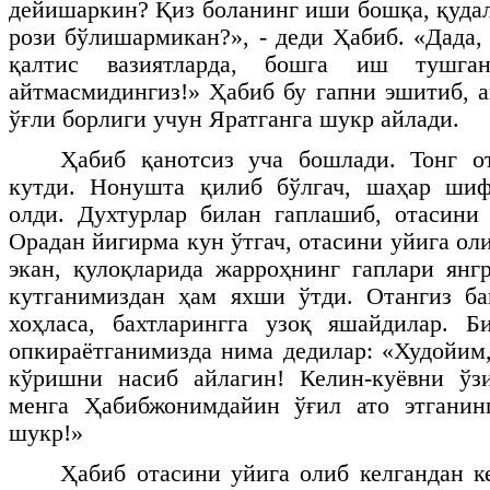
дейишаркин? Қиз боланинг иши бошқа, қуда
рози бўлишармикан?», - деди Ҳабиб. «Дада,
қалтис вазиятларда, бошга иш тушган
айтмасмидингиз!» Ҳабиб бу гапни эшитиб, а
ўғли борлиги учун Яратганга шукр айлади.
Ҳабиб қанотсиз уча бошлади. Тонг 
кутди. Нонушта қилиб бўлгач, шаҳар шиф
олди. Духтурлар билан гаплашиб, отасини
Орадан йигирма кун ўтгач, отасини уйига ол
экан, қулоқларида жарроҳнинг гаплари янг
кутганимиздан ҳам яхши ўтди. Отангиз ба
хоҳласа, бахтларингга узоқ яшайдилар. Б
опкираётганимизда нима дедилар: «Худойим
кўришни насиб айлагин! Келин-куёвни ўз
менга Ҳабибжонимдайин ўғил ато этганин
шукр!»
Ҳабиб отасини уйига олиб келгандан к