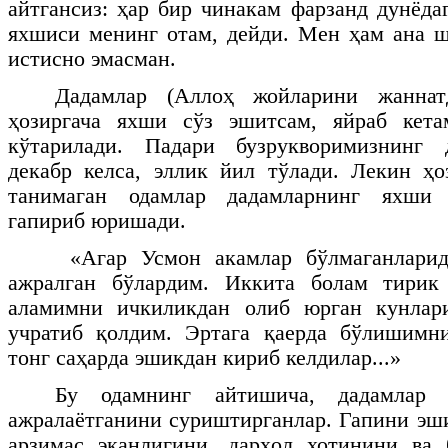
айтгансиз: ҳар бир чинакам фарзанд дунёда
яхшиси менинг отам, дейди. Мен ҳам ана 
истисно эмасман.
Дадамлар (Аллоҳ жойларини жаннат
ҳозиргача яхши сўз эшитсам, яйраб кета
кўтарилади. Падари бузрукворимизнинг 
декабр келса, эллик йил тўлади. Лекин ҳо
танимаган одамлар дадамларнинг яхши 
гапириб юришади.
«Агар Усмон акамлар бўлмаганларид
ажралган бўлардим. Иккита болам тирик
аламимни ичкиликдан олиб юрган кунлар
учратиб қолдим. Эртага қаерда бўлишимн
тонг саҳарда эшикдан кириб келдилар...»
Бу одамнинг айтишича, дадамлар 
ажралаётганини суриштирганлар. Гапини эш
арзимас эканлигини, дарҳол хотинини ва 