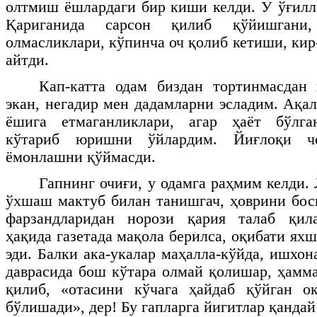
олтмиш ёшлардаги бир киши келди. У ўғилл
Қариганида сарсон қилиб қўйишгани
олмасликлари, кўпинча оч қолиб кетиши, ки
айтди.
Кап-катта одам биздан тортинмасдан 
экан, негадир мен дадамларни эсладим. Ақа
ёшига етмаганликлари, агар ҳаёт бўлга
кўтариб юришни ўйлардим. Йиғлоқи чо
ёмонлашни қўймасди.
Гапнинг очиғи, у одамга раҳмим келди. 
ўхшаш мактуб билан танишгач, ҳоврини бо
фарзандларидан норози қария талаб қила
ҳақида газетада мақола берилса, оқибати я
эди. Балки ака-укалар маҳалла-кўйда, ишхон
даврасида бош кўтара олмай қолишар, ҳамма
қилиб, «отасини кўчага ҳайдаб қўйган о
бўлишади», дер! Бу гапларга йигитлар қандай 