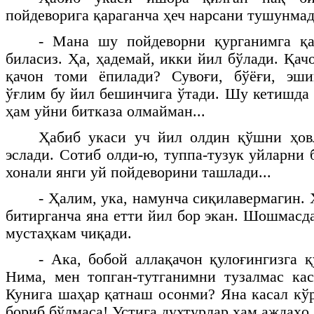
пойдеворига қараганча ҳеч нарсани тушунмад
- Мана шу пойдеворни қурганимга қ
биласиз. Ҳа, ҳадемай, икки йил бўлади. Қач
қачон томи ёпилади? Сувоғи, бўёғи, эшик
ўғлим бу йил бешинчига ўтади. Шу кетишда 
ҳам уйни битказа олмайман...
Ҳабиб укаси уч йил олдин қўшни ҳов
эслади. Сотиб олди-ю, туппа-тузук уйларни
хонали янги уй пойдеворини ташлади...
- Ҳалим, ука, намунча сиқилавермагин.
битирганча яна етти йил бор экан. Шошмасда
мустаҳкам чиқади.
- Ака, бобой аллақачон қулоғингизга қ
Нима, мен топган-тутганимни тузалмас ка
Кунига шаҳар қатнаш осонми? Яна касал кўр
бориб бўлмаса! Устига духтурлар ҳам аждаҳо