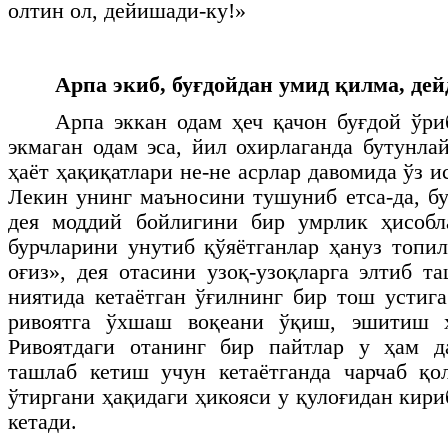
олтин ол, дейишади-ку!»
Арпа экиб, буғдойдан умид қилма, де
Арпа эккан одам ҳеч қачон буғдой ўри
экмаган одам эса, йил охирлаганда бутунла
ҳаёт ҳақиқатлари не-не асрлар давомида ўз и
Лекин унинг маъносини тушуниб етса-да, бу
дея моддий бойлигини бир умрлик ҳисобла
бурчларини унутиб қўяётганлар ҳануз топил
оғиз», дея отасини узоқ-узоқларга элтиб т
ниятида кетаётган ўғилнинг бир тош устиг
ривоятга ўхшаш воқеани ўқиш, эшитиш ҳ
Ривоятдаги отанинг бир пайтлар у ҳам д
ташлаб кетиш учун кетаётганда чарчаб қо
ўтиргани ҳақидаги ҳикояси у қулоғидан кири
кетади.