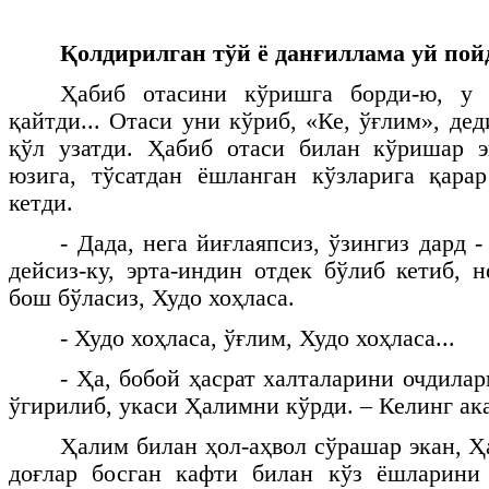
Қолдирилган тўй ё данғиллама уй пой
Ҳабиб отасини кўришга борди-ю, у 
қайтди... Отаси уни кўриб, «Ке, ўғлим», дед
қўл узатди. Ҳабиб отаси билан кўришар э
юзига, тўсатдан ёшланган кўзларига қара
кетди.
- Дада, нега йиғлаяпсиз, ўзингиз дард -
дейсиз-ку, эрта-индин отдек бўлиб кетиб, 
бош бўласиз, Худо хоҳласа.
- Худо хоҳласа, ўғлим, Худо хоҳласа...
- Ҳа, бобой ҳасрат халталарини очдила
ўгирилиб, укаси Ҳалимни кўрди. – Келинг а
Ҳалим билан ҳол-аҳвол сўрашар экан, Ҳ
доғлар босган кафти билан кўз ёшларини