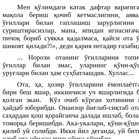
Мен қўлимдаги катак дафтар варағига
мақола бериш қочиб кетмаслигини, авв
ўғиллари билан гаплашиш зарурлигини
суриштирасизлар, мана, ипидан игнасигач
пичоқ бориб суякка қадалмаса, қайси ота 
шикоят қилади?!», деди қария негадир ғазаби
... Норози отанинг ўғилларини топ
ўғиллар билан эмас, уларнинг қўни-қў
уруғлари билан ҳам суҳбатлашдик. Хуллас...
Ота, ҳа, ҳозир ўғилларини ёмонлаётг
бири беш яшар, иккинчиси уч яшарлигида 
қолган экан. Кўз очиб кўрган хотинини 
ҳайдаб юборибди. Онаизор йиғлаб-сиқтаб от
саҳардан қош қорайганча далада ишлаб, бол
томорқа беришибди. Ака-укалари, қўни-қўш
қилиб уй солибди. Икки йил деганда, уй би
олиб ота уйидан янги уйига кўчибди...