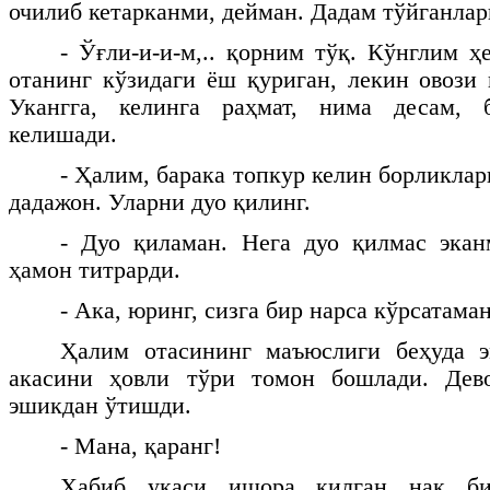
очилиб кетарканми, дейман. Дадам тўйганла
- Ўғли-и-и-м,.. қорним тўқ. Кўнглим ҳ
отанинг кўзидаги ёш қуриган, лекин овози 
Укангга, келинга раҳмат, нима десам,
келишади.
- Ҳалим, барака топкур келин борликлар
дадажон. Уларни дуо қилинг.
- Дуо қиламан. Нега дуо қилмас экан
ҳамон титрарди.
- Ака, юринг, сизга бир нарса кўрсатаман
Ҳалим отасининг маъюслиги беҳуда э
акасини ҳовли тўри томон бошлади. Дев
эшикдан ўтишди.
- Мана, қаранг!
Ҳабиб укаси ишора қилган нақ б