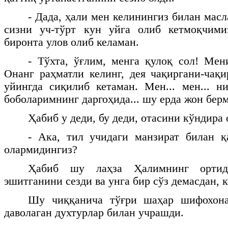
- Дада, ҳали мен келинингиз билан мас
сизни уч-тўрт кун уйга олиб кетмоқчим
биронта улов олиб келаман.
- Тўхта, ўғлим, менга қулоқ сол! Мен
Онанг раҳматли келинг, дея чақиргани-чақ
уйингда сиқилиб кетаман. Мен... мен... н
боболаримнинг даргоҳида... шу ерда жон берм
Ҳабиб у деди, бу деди, отасини кўндира
- Ака, тил учидаги манзират билан қ
олармидингиз?
Ҳабиб шу лаҳза Ҳалимнинг ортид
эшитганини сезди ва унга бир сўз демасдан, к
Шу чиққанича тўғри шаҳар шифохона
даволаган духтурлар билан учрашди.