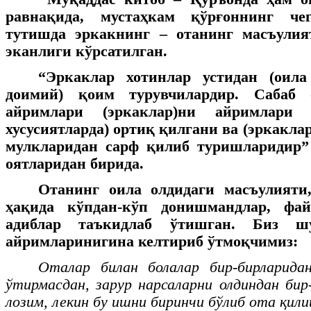
равнақида, мустаҳкам қўрғоннинг чег
тутишда эркакнинг – отанинг масъули
эканлиги кўрсатилган.
“Эркаклар хотинлар устидан (оил
доимий) қоим турувчилардир. Сабаб
айримлари (эркаклар)ни айримлари (
хусусиятларда) ортиқ қилгани ва (эркаклар
мулкларидан сарф қилиб туришларидир”
оятларидан бирида.
Отанинг оила олдидаги масъулияти,
ҳақида кўпдан-кўп донишмандлар, фай
адиблар таъкидлаб ўтишган. Биз ш
айримларинигина келтириб ўтмоқчимиз:
Оталар билан болалар бир-бирларидан
ўтирмасдан, зарур нарсаларни олдиндан бир
лозим, лекин бу ишни биринчи бўлиб ота қили