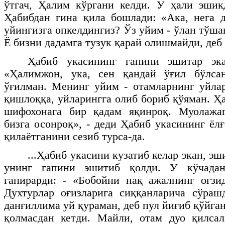
ўтгач, Ҳалим кўргани келди. У ҳали эшик
Ҳабибдан гина қила бошлади: «Ака, нега 
уйингизга опкелдингиз? Ўз уйим - ўлан тўшаг
Ё бизни дадамга тузук қарай олишмайди, деб
Ҳабиб укасининг гапини эшитар эк
«Ҳалимжон, ука, сен қандай ўғил бўлса
ўғилман. Менинг уйим - отамларнинг уйлар
қишлоққа, уйларингга олиб бориб қўяман. Ҳ
шифохонага бир қадам яқинроқ. Муолажа
бизга осонроқ», - деди Ҳабиб укасининг ёл
қилаётганини сезиб турса-да.
...Ҳабиб укасини кузатиб келар экан, эш
унинг гапини эшитиб қолди. У кўчадан
гапирарди: - «Бобойни нақ ажалнинг оғзи
Духтурлар оғизларига сиққанларича сўраш
данғиллима уй қураман, деб пул йиғиб қўйга
қолмасдан кетди. Майли, отам дуо қилсал