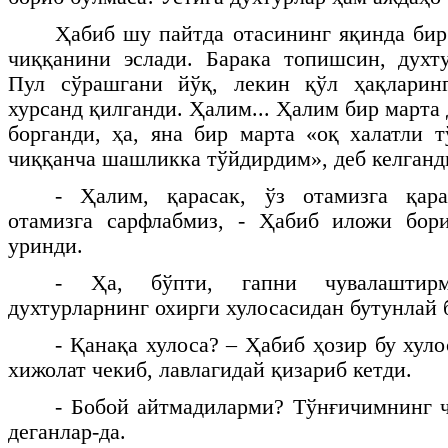
Ҳабиб шу пайтда отасининг яқинда бир
чиққанини эслади. Барака топишсин, духт
Пул сўрашгани йўқ, лекин қўл ҳақларин
хурсанд қилганди. Ҳалим... Ҳалим бир марта
борганди, ҳа, яна бир марта «оқ халатли 
чиққанча шашликка тўйдирдим», деб келганд
- Ҳалим, қарасак, ўз отамизга қара
отамизга сарфлабмиз, - Ҳабиб иложи бор
уринди.
- Ҳа, бўпти, гапни чувалаштир
духтурларнинг охирги хулосасидан бутунлай 
- Қанақа хулоса? – Ҳабиб ҳозир бу хул
хижолат чекиб, лавлагидай қизариб кетди.
- Бобой айтмадиларми? Тўнғичимнинг ч
деганлар-да.