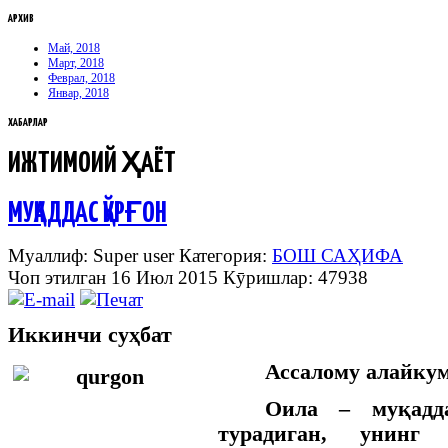
АРХИВ
Май, 2018
Март, 2018
Феврал, 2018
Январ, 2018
ХАБАРЛАР
ИЖТИМОИЙ ҲАЁТ
МУҚАДДАС ҚЎРҒОН
Муаллиф: Super user
Категория:
БОШ САҲИФА
Чоп этилган 16 Июл 2015
Кӯришлар: 47938
Иккинчи суҳбат
Ассалому алайкум
Оила – муқадд
турадиган, унинг