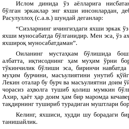
Ислом динида ўз аёлларига нисбата
бўлган эркаклар энг яхши инсонлардан, д
Расулуллоҳ (с.а.в.) шундай деганлар:
“Сизларнинг ичингиздаги яхши эркак ўз
яхши муносабатда бўлганидир. Мен эса, ўз а
яхшироқ муносабатдаман”.
Оиланинг мустаҳкам бўлишида бош
албатта, иқтисоднинг ҳам муҳим ўрни бо
тўкинчилик бўлиши эса, биринчи навбатда 
муҳим бурчини, масъулиятини унутиб қўйг
Лекин оталар бу бурч ва масъулиятни доим ў
чорасиз аҳволга тушиб қолиш мумкин бўлг
Ахир, ҳаёт ҳар доим ҳам бир маромда кечав
тақдирнинг тушириб турадиган муштлари бор.
Келинг, яхшиси, худди шу борадаги би
танишайлик.