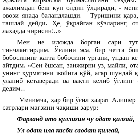
ажалимдан беш кун олдин ўлдиради, - мен
овози янада баландлашди. - Туришини қар
ташлай дейди. Ҳе, ўқрайган кўзларинг, о
лаҳадда чирисин!..»
Мен не иложда борган сари тута
тинчлантирдим. Ўғлини эса, бир четга бо
бобосининг катта бобосини ургани, ундан к
айтдим. «Сен ёшсан, занжирни уз, майли, ота
унинг ҳурматини жойига қўй, агар шундай қ
уланиб кетаверади ва вақти келиб ўғлинг 
дедим...
Менимча, ҳар бир ўғил ҳазрат Алишер
сатрлари мағзини чақиши зарур:
Фарзанд ато қуллиғин чу одат қилғай,
Ул одат ила касби саодат қилғай,