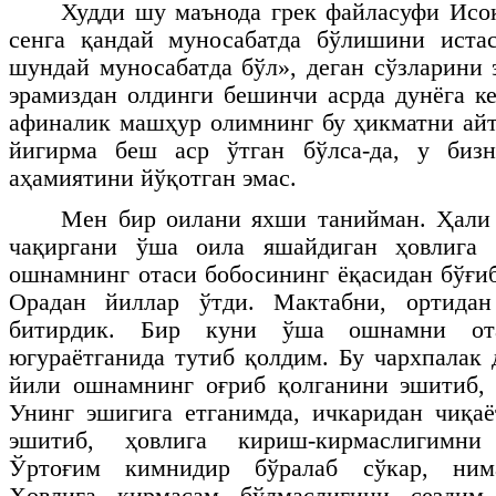
Худди шу маънода грек файласуфи Исо
сенга қандай муносабатда бўлишини истас
шундай муносабатда бўл», деган сўзларини 
эрамиздан олдинги бешинчи асрда дунёга ке
афиналик машҳур олимнинг бу ҳикматни айт
йигирма беш аср ўтган бўлса-да, у биз
аҳамиятини йўқотган эмас.
Мен бир оилани яхши танийман. Ҳали
чақиргани ўша оила яшайдиган ҳовлига 
ошнамнинг отаси бобосининг ёқасидан бўғиб
Орадан йиллар ўтди. Мактабни, ортида
битирдик. Бир куни ўша ошнамни от
югураётганида тутиб қолдим. Бу чархпалак 
йили ошнамнинг оғриб қолганини эшитиб, 
Унинг эшигига етганимда, ичкаридан чиқа
эшитиб, ҳовлига кириш-кирмаслигимни
Ўртоғим кимнидир бўралаб сўкар, нима
Ҳовлига кирмасам бўлмаслигини сездим