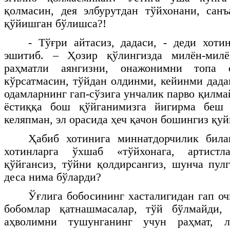
қолмасин, дея элбурутдан тўйхонани, сан
қўйишган бўлишса?!
- Тўғри айтасиз, дадаси, - деди хот
эшитиб. – Ҳозир қўлингизда милён-милё
раҳматли аянгизни, онажонимни топа 
кўрсатмасин, тўйдан олдинми, кейинми дадам
одамларнинг гап-сўзига унчалик парво қилмай
ёстиққа бош қўйганимизга йигирма беш 
келяпман, эл орасида ҳеч қачон бошингиз қуй
Ҳабиб хотинига миннатдорчилик бил
хотинларга ўхшаб «тўйхонага, артистл
қўйгансиз, тўйни қолдирсангиз, шунча пул
деса нима бўларди?
Ўғлига бобосининг хасталигидан гап оч
бобомлар қатнашмасалар, тўй бўлмайди,
аҳволимни тушунганинг учун раҳмат, 