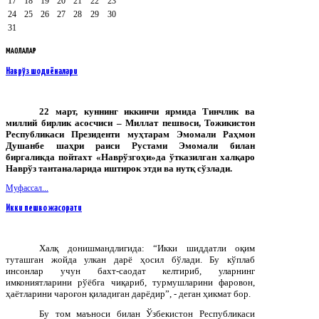
17
18
19
20
21
22
23
24
25
26
27
28
29
30
31
МАҚОЛАЛАР
Наврўз шодиёналари
22 март, куннинг иккинчи ярмида Тинчлик ва
миллий бирлик асосчиси – Миллат пешвоси, Тожикистон
Республикаси Президенти муҳтарам Эмомали Раҳмон
Душанбе шаҳри раиси Рустами Эмомали билан
биргаликда пойтахт «Наврўзгоҳи»да ўтказилган халқаро
Наврўз тантаналарида иштирок этди ва нутқ сўзлади.
Муфассал...
Икки пешво жасорати
Халқ донишмандлигида: “Икки шиддатли оқим
туташган жойда улкан дарё ҳосил бўлади. Бу кўплаб
инсонлар учун бахт-саодат келтириб, уларнинг
имкониятларини рўёбга чиқариб, турмушларини фаровон,
ҳаётларини чароғон қиладиган дарёдир”, - деган ҳикмат бор.
Бу том маъноси билан Ўзбекистон Республикаси