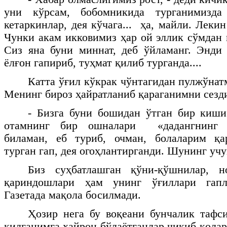
уни кўрсам, бобомникида турганимизд
кетаркинлар, дея кўчага... ҳа, майли. Леки
Чунки акам икковимиз ҳар ой эллик сўмдан 
Сиз яна буни миннат, деб ўйламанг. Энди
ёлғон гапириб, туҳмат қилиб турганда....
Катта ўғил кўкрак чўнтагидан пулжўнат
Менинг бироз ҳайратланиб қараганимни сезди
- Бизга буни бошидан ўтган бир киши
отамнинг бир ошналари «дадангнинг х
биламан, еб туриб, очман, болаларим қ
турган гап, дея огоҳлантирганди. Шунинг учун
Биз суҳбатлашган қўни-қўшнилар, н
қариндошлари ҳам унинг ўғиллари гапл
Газетада мақола босилмади.
Ҳозир нега бу воқеани бунчалик тафс
қилганимга ҳайрон бўлаётганлар чиқиб қола