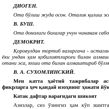
ДИОГЕН.
Ота бўлиш жуда осон. Оталик қилиш эса
В. БУШ.
Ота донолиги болалар учун чинакам сабо
ДЕМОКРИТ.
Қоровулдан тортиб вазиргача - истаган
ёки ундан ҳам қобилиятлироғи билан алма
отани эса, яхши ота билан алмаштириб бўлм
В. А. СУХОМЛИНСКИЙ.
Мен катта ҳаётий тажрибалар ас
фикрларга ҳеч қандай изоҳнинг ҳожати йўқ
Катак дафтар варағидаги шикоят
Азизлар, сиз ўзингиз ҳам кўп эшитга