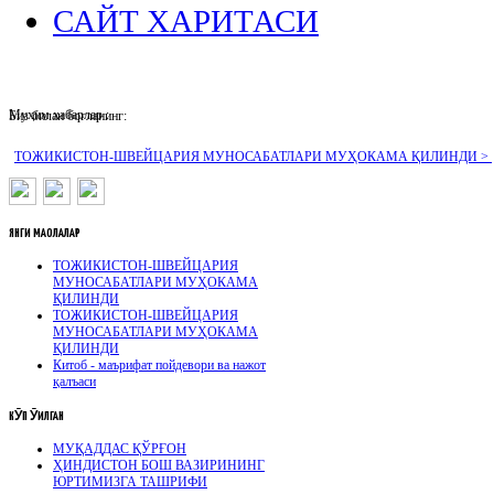
САЙТ ХАРИТАСИ
Муҳим хабарлар :
Биз билан боғланинг:
ТОЖИКИСТОН-ШВЕЙЦАРИЯ МУНОСАБАТЛАРИ МУҲОКАМА ҚИЛИНДИ >
ЯНГИ
МАҚОЛАЛАР
ТОЖИКИСТОН-ШВЕЙЦАРИЯ
МУНОСАБАТЛАРИ МУҲОКАМА
ҚИЛИНДИ
ТОЖИКИСТОН-ШВЕЙЦАРИЯ
МУНОСАБАТЛАРИ МУҲОКАМА
ҚИЛИНДИ
Китоб - маърифат пойдевори ва нажот
қалъаси
КӮП
ӮҚИЛГАН
МУҚАДДАС ҚЎРҒОН
ҲИНДИСТОН БОШ ВАЗИРИНИНГ
ЮРТИМИЗГА ТАШРИФИ