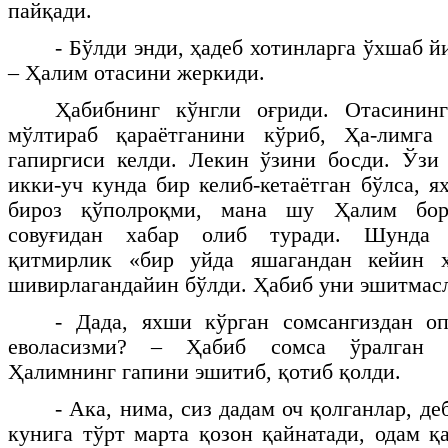
пайқади.
- Бўлди энди, ҳадеб хотинларга ўхшаб й
– Ҳалим отасини жеркиди.
Ҳабибнинг кўнгли оғриди. Отасининг
мўлтираб қараётганини кўриб, Ҳа-лимга
гапиргиси келди. Лекин ўзини босди. Ўзи
икки-уч кунда бир келиб-кетаётган бўлса, 
бироз қўполроқми, мана шу Ҳалим бор
совуғидан хабар олиб туради. Шунда 
қитмирлик «бир уйда яшагандан кейин х
шивирлагандайин бўлди. Ҳабиб уни эшитмасл
- Дада, яхши кўрган сомсангиздан оп
еволасизми? – Ҳабиб сомса ўралган қ
Ҳалимнинг гапини эшитиб, қотиб қолди.
- Ака, нима, сиз дадам оч қолганлар, д
кунига тўрт марта қозон қайнатади, одам қ