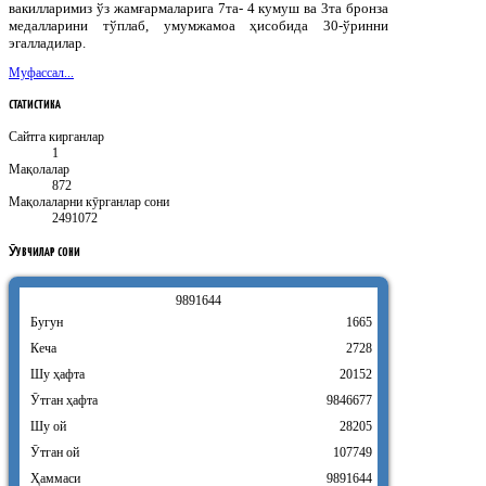
вакилларимиз ўз жамғармаларига 7та- 4 кумуш ва 3та бронза
медалларини тўплаб, умумжамоа ҳисобида 30-ўринни
эгалладилар.
Муфассал...
СТАТИСТИКА
Сайтга кирганлар
1
Мақолалар
872
Мақолаларни кӯрганлар сони
2491072
ӮҚУВЧИЛАР
СОНИ
9
8
9
1
6
4
4
Бугун
1665
Кеча
2728
Шу ҳафта
20152
Ӯтган ҳафта
9846677
Шу ой
28205
Ӯтган ой
107749
Ҳаммаси
9891644