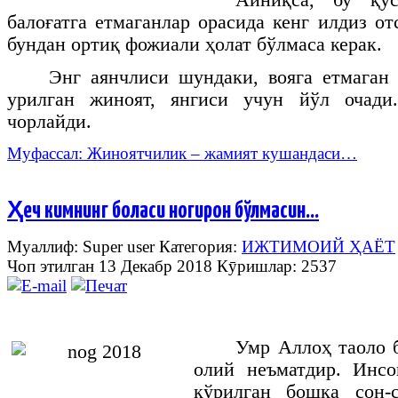
балоғатга етмаганлар орасида кенг илдиз о
бундан ортиқ фожиали ҳолат бўлмаса керак.
Энг аянчлиси шундаки, вояга етмаган
урилган жиноят, янгиси учун йўл очади
чорлайди.
Муфассал: Жиноятчилик – жамият кушандаси…
Ҳеч кимнинг боласи ногирон бўлмасин…
Муаллиф: Super user
Категория:
ИЖТИМОИЙ ҲАЁТ
Чоп этилган 13 Декабр 2018
Кӯришлар: 2537
Умр Аллоҳ таоло б
олий неъматдир. Инс
кўрилган бошқа сон-с