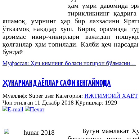
ҳам умри давомида эр
тирикликнинг қадрига
яшамоқ, умрнинг ҳар бир лаҳзасини Ярат
ўтказмоқ нақадар хуш. Бироқ орамизда ту
арзимас икир-чикирлари важидан ношукр
қолганлар ҳам топилади. Қалби ҳеч нарсада
бундай
Муфассал: Ҳеч кимнинг боласи ногирон бўлмасин…
ҲУНАРМАНД АЁЛЛАР САФИ КЕНГАЙМОҚДА
Муаллиф: Super user
Категория:
ИЖТИМОИЙ ҲАЁТ
Чоп этилган 11 Декабр 2018
Кӯришлар: 1929
Бугун мамлакат Ҳ
бекаларини ишга жал