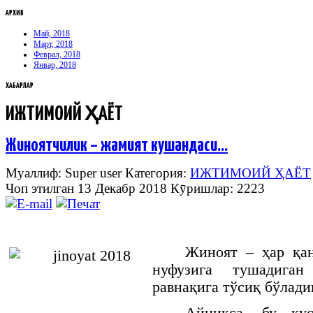
АРХИВ
Май, 2018
Март, 2018
Феврал, 2018
Январ, 2018
ХАБАРЛАР
ИЖТИМОИЙ ҲАЁТ
Жиноятчилик – жамият кушандаси…
Муаллиф: Super user
Категория:
ИЖТИМОИЙ ҲАЁТ
Чоп этилган 13 Декабр 2018
Кӯришлар: 2223
Жиноят – ҳар қа
нуфузига тушадига
равнақига тўсиқ бўладиг
Айниқса, бу қус