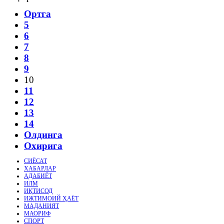
Ортга
5
6
7
8
9
10
11
12
13
14
Олдинга
Охирига
СИЁСАТ
ХАБАРЛАР
АДАБИЁТ
ИЛМ
ИҚТИСОД
ИЖТИМОИЙ ҲАЁТ
МАДАНИЯТ
МАОРИФ
СПОРТ