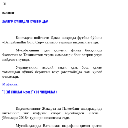
31
МАҚОЛАЛАР
ХАЛҚАРО ТУРНИРДАН КУМУШ МЕДАЛ
Бангладеш
пойтахти
Дакка
шаҳрида
футбол
бўйича
«Bangabandhu Gold Cup»
халқаро
турнири
ниҳоясига
етди
.
Мусобақанинг ҳал қилувчи финал босқичида
Фаластин ва Тожикистон терма жамоалари бош соврин учун
майдонга тушди.
Учрашувнинг асосий вақти ҳам, бош ҳакам
томонидан қўшиб берилган вақт (овертайм)да ҳам ҳисоб
очилмади.
Муфассал...
"ОСИЁ ЎЙИНЛАРИ-2018" СОВРИНДОРЛАРИ
Индонезиянинг
Жакарта
ва
Палембанг
шаҳарларида
қитъанинг
энг
нуфузли
спорт
мусобақаси
«
Осиё
ўйинлари
-2018»
турнири
ниҳоясига
етди
.
Мусобақаларда Ватанимиз шарафини ҳимоя қилган