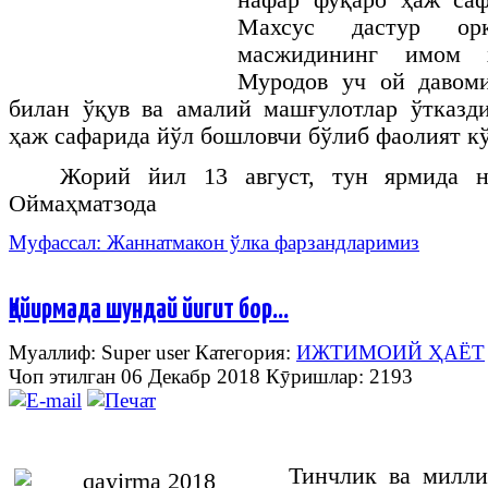
нафар фуқаро ҳаж саф
Махсус дастур ор
масжидининг имом 
Муродов уч ой давом
билан ўқув ва амалий машғулотлар ўтказд
ҳаж сафарида йўл бошловчи бўлиб фаолият кў
Жорий йил 13 август, тун ярмида н
Оймаҳматзода
Муфассал: Жаннатмакон ўлка фарзандларимиз
Қайирмада шундай йигит бор…
Муаллиф: Super user
Категория:
ИЖТИМОИЙ ҲАЁТ
Чоп этилган 06 Декабр 2018
Кӯришлар: 2193
Тинчлик ва милли