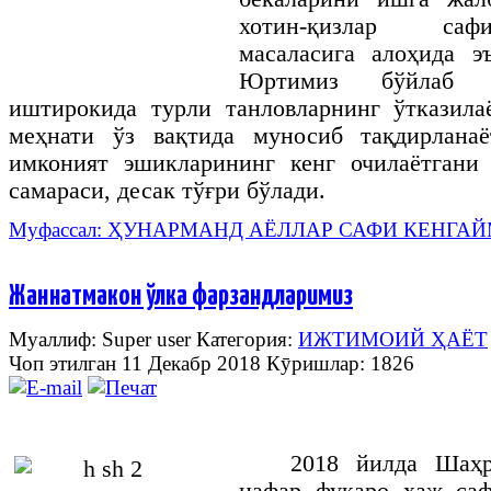
хотин-қизлар саф
масаласига алоҳида э
Юртимиз бўйлаб ҳ
иштирокида турли танловларнинг ўтказила
меҳнати ўз вақтида муносиб тақдирлана
имконият эшикларининг кенг очилаётгани
самараси, десак тўғри бўлади.
Муфассал: ҲУНАРМАНД АЁЛЛАР САФИ КЕНГА
Жаннатмакон ўлка фарзандларимиз
Муаллиф: Super user
Категория:
ИЖТИМОИЙ ҲАЁТ
Чоп этилган 11 Декабр 2018
Кӯришлар: 1826
2018 йилда Шаҳр