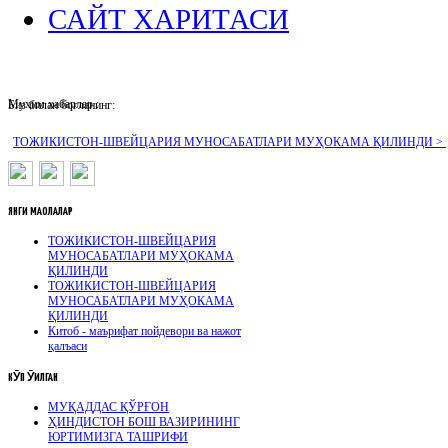
САЙТ ХАРИТАСИ
Муҳим хабарлар :
Биз билан боғланинг:
ТОЖИКИСТОН-ШВЕЙЦАРИЯ МУНОСАБАТЛАРИ МУҲОКАМА ҚИЛИНДИ >
ЯНГИ
МАҚОЛАЛАР
ТОЖИКИСТОН-ШВЕЙЦАРИЯ
МУНОСАБАТЛАРИ МУҲОКАМА
ҚИЛИНДИ
ТОЖИКИСТОН-ШВЕЙЦАРИЯ
МУНОСАБАТЛАРИ МУҲОКАМА
ҚИЛИНДИ
Китоб - маърифат пойдевори ва нажот
қалъаси
КӮП
ӮҚИЛГАН
МУҚАДДАС ҚЎРҒОН
ҲИНДИСТОН БОШ ВАЗИРИНИНГ
ЮРТИМИЗГА ТАШРИФИ