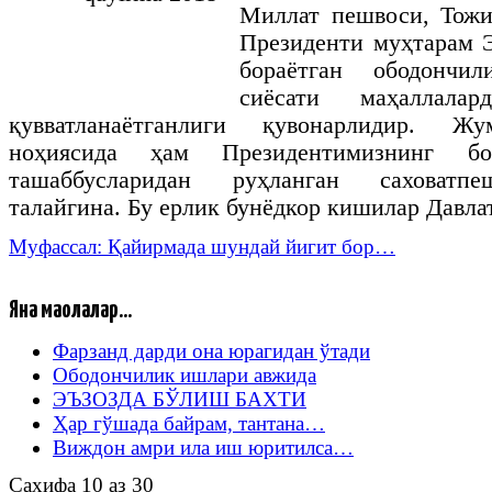
Миллат пешвоси, Тожи
Президенти муҳтарам 
бораётган ободончи
сиёсати маҳаллала
қувватланаётганлиги қувонарлидир. Ж
ноҳиясида ҳам Президентимизнинг б
ташаббусларидан руҳланган саховатп
талайгина. Бу ерлик бунёдкор кишилар Давла
Муфассал: Қайирмада шундай йигит бор…
Яна мақолалар...
Фарзанд дарди она юрагидан ўтади
Ободончилик ишлари авжида
ЭЪЗОЗДА БЎЛИШ БАХТИ
Ҳар гўшада байрам, тантана…
Виждон амри ила иш юритилса…
Саҳифа 10 аз 30