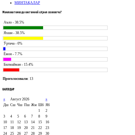
МИНТАҚАЛАР
Мамлакатимизда
ижтимоий аҳвол сизнингча?
Аъло - 38.5%
Яхши - 38.5%
Ӯртача - 0%
Ёмон - 7.7%
Билмайман - 15.4%
Проголосовали
: 13
КАЛЕНДАР
«
Август 2026
»
Дш
Сш
Чш
Пш
Жм
Шб
Яб
1
2
3
4
5
6
7
8
9
10
11
12
13
14
15
16
17
18
19
20
21
22
23
24
25
26
27
28
29
30