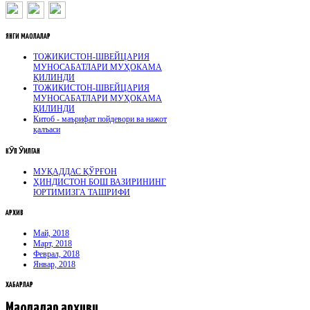
ЯНГИ
МАҚОЛАЛАР
ТОЖИКИСТОН-ШВЕЙЦАРИЯ
МУНОСАБАТЛАРИ МУҲОКАМА
ҚИЛИНДИ
ТОЖИКИСТОН-ШВЕЙЦАРИЯ
МУНОСАБАТЛАРИ МУҲОКАМА
ҚИЛИНДИ
Китоб - маърифат пойдевори ва нажот
қалъаси
КӮП
ӮҚИЛГАН
МУҚАДДАС ҚЎРҒОН
ҲИНДИСТОН БОШ ВАЗИРИНИНГ
ЮРТИМИЗГА ТАШРИФИ
АРХИВ
Май, 2018
Март, 2018
Феврал, 2018
Январ, 2018
ХАБАРЛАР
Мақолалар архиви