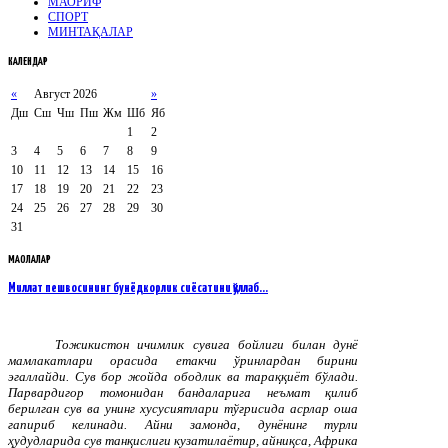
МАОРИФ
СПОРТ
МИНТАҚАЛАР
КАЛЕНДАР
«
Август 2026
»
Дш
Сш
Чш
Пш
Жм
Шб
Яб
1
2
3
4
5
6
7
8
9
10
11
12
13
14
15
16
17
18
19
20
21
22
23
24
25
26
27
28
29
30
31
МАҚОЛАЛАР
Миллат пешвосининг бунёдкорлик сиёсатини қўллаб…
Тожикистон ичимлик сувига бойлиги билан дунё
мамлакатлари орасида етакчи ўринлардан бирини
эгаллайди. Сув бор жойда ободлик ва тараққиёт бўлади.
Парвардигор томонидан бандаларига неъмат қилиб
берилган сув ва унинг хусусиятлари тўғрисида асрлар оша
гапириб келинади. Айни замонда, дунёнинг турли
ҳудудларида сув танқислиги кузатилаётир, айниқса, Африка