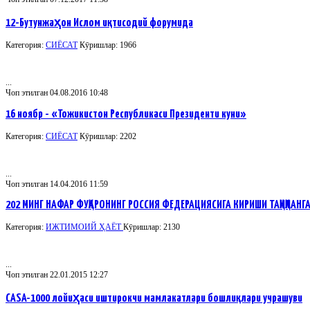
12-Бутунжаҳон Ислом иқтисодий форумида
Категория:
СИЁСАТ
Кӯришлар: 1966
...
Чоп этилган 04.08.2016 10:48
16 ноябр - «Тожикистон Республикаси Президенти куни»
Категория:
СИЁСАТ
Кӯришлар: 2202
...
Чоп этилган 14.04.2016 11:59
202 МИНГ НАФАР ФУҚАРОНИНГ РОССИЯ ФЕДЕРАЦИЯСИГА КИРИШИ ТАҚИҚЛАНГ
Категория:
ИЖТИМОИЙ ҲАЁТ
Кӯришлар: 2130
...
Чоп этилган 22.01.2015 12:27
CASA-1000 лойиҳаси иштирокчи мамлакатлари бошлиқлари учрашуви