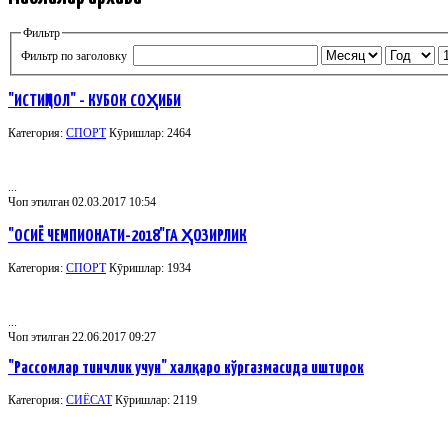
Фильтр
Фильтр по заголовку
"ИСТИҚЛОЛ" - КУБОК СОҲИБИ
Категория:
СПОРТ
Кӯришлар: 2464
...
Чоп этилган 02.03.2017 10:54
"ОСИЁ ЧЕМПИОНАТИ-2018"ГА ҲОЗИРЛИК
Категория:
СПОРТ
Кӯришлар: 1934
...
Чоп этилган 22.06.2017 09:27
"Рассомлар тинчлик учун" халқаро кўргазмасида иштирок
Категория:
СИЁСАТ
Кӯришлар: 2119