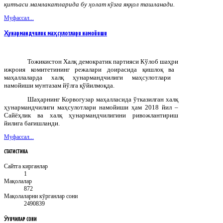
қитъаси мамлакатларида бу ҳолат кўзга яққол ташланади.
Муфассал...
Ҳунармандчилик маҳсулотлари намойиши
Тожикистон
Халқ
демократик
партияси
Кўлоб
шаҳри
ижроия
комитетининг
режалари
доирасида
қишлоқ
ва
маҳаллаларда
халқ
ҳунармандчилиги
маҳсулотлари
намойиши
мунтазам
йўлга
қўйилмоқда
.
Шаҳарнинг Корвогузар маҳалласида ўтказилган халқ
ҳунармандчилиги маҳсулотлари намойиши ҳам 2018 йил –
Сайёҳлик ва халқ ҳунармандчилигини ривожлантириш
йилига бағишланди.
Муфассал...
СТАТИСТИКА
Сайтга кирганлар
1
Мақолалар
872
Мақолаларни кӯрганлар сони
2490839
ӮҚУВЧИЛАР
СОНИ