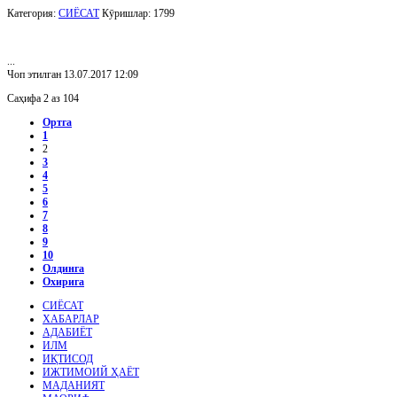
Категория:
СИЁСАТ
Кӯришлар: 1799
...
Чоп этилган 13.07.2017 12:09
Саҳифа 2 аз 104
Ортга
1
2
3
4
5
6
7
8
9
10
Олдинга
Охирига
СИЁСАТ
ХАБАРЛАР
АДАБИЁТ
ИЛМ
ИҚТИСОД
ИЖТИМОИЙ ҲАЁТ
МАДАНИЯТ