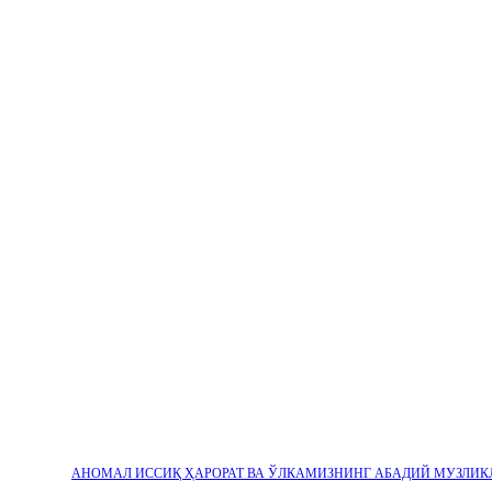
АНОМАЛ ИССИҚ ҲАРОРАТ ВА ЎЛКАМИЗНИНГ АБАДИЙ МУЗЛИК