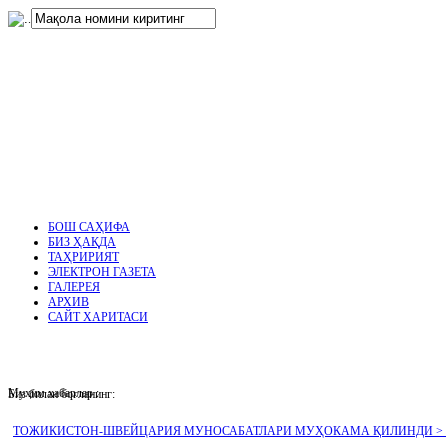
нглар
.
БОШ САҲИФА
БИЗ ҲАҚДА
ТАҲРИРИЯТ
ЭЛЕКТРОН ГАЗЕТА
ГАЛЕРЕЯ
АРХИВ
САЙТ ХАРИТАСИ
Муҳим хабарлар :
Биз билан боғланинг:
ТОЖИКИСТОН-ШВЕЙЦАРИЯ МУНОСАБАТЛАРИ МУҲОКАМА ҚИЛИНДИ >