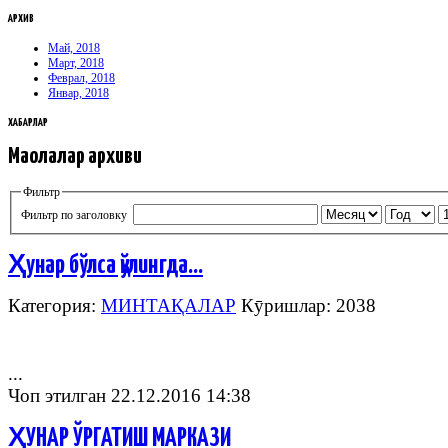
АРХИВ
Май, 2018
Март, 2018
Феврал, 2018
Январ, 2018
ХАБАРЛАР
Мақолалар архиви
Фильтр
Фильтр по заголовку
Ҳунар бўлса қўлингда…
Категория:
МИНТАҚАЛАР
Кӯришлар: 2038
...
Чоп этилган 22.12.2016 14:38
ҲУНАР ЎРГАТИШ МАРКАЗИ