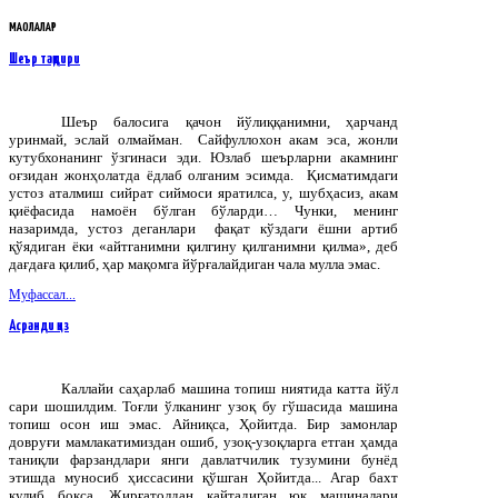
МАҚОЛАЛАР
Шеър тақдири
Шеър балосига қачон йўлиққанимни, ҳарчанд
уринмай, эслай олмайман. Сайфуллохон акам эса, жонли
кутубхонанинг ўзгинаси эди. Юзлаб шеърларни акамнинг
оғзидан жонҳолатда ёдлаб олганим эсимда. Қисматимдаги
устоз аталмиш сийрат сиймоси яратилса, у, шубҳасиз, акам
қиёфасида намоён бўлган бўларди… Чунки, менинг
назаримда, устоз деганлари фақат кўздаги ёшни артиб
қўядиган ёки «айтганимни қилгину қилганимни қилма», деб
дағдаға қилиб, ҳар мақомга йўрғалайдиган чала мулла эмас.
Муфассал...
Асранди қиз
Каллайи саҳарлаб машина топиш ниятида катта йўл
сари шошилдим. Тоғли ўлканинг узоқ бу гўшасида машина
топиш осон иш эмас. Айниқса, Ҳойитда. Бир замонлар
довруғи мамлакатимиздан ошиб, узоқ-узоқларга етган ҳамда
таниқли фарзандлари янги давлатчилик тузумини бунёд
этишда муносиб ҳиссасини қўшган Ҳойитда... Агар бахт
кулиб боқса, Жирғатолдан қайтадиган юк машиналари