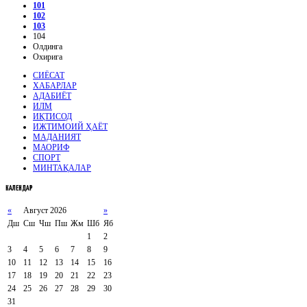
101
102
103
104
Олдинга
Охирига
СИЁСАТ
ХАБАРЛАР
АДАБИЁТ
ИЛМ
ИҚТИСОД
ИЖТИМОИЙ ҲАЁТ
МАДАНИЯТ
МАОРИФ
СПОРТ
МИНТАҚАЛАР
КАЛЕНДАР
«
Август 2026
»
Дш
Сш
Чш
Пш
Жм
Шб
Яб
1
2
3
4
5
6
7
8
9
10
11
12
13
14
15
16
17
18
19
20
21
22
23
24
25
26
27
28
29
30
31