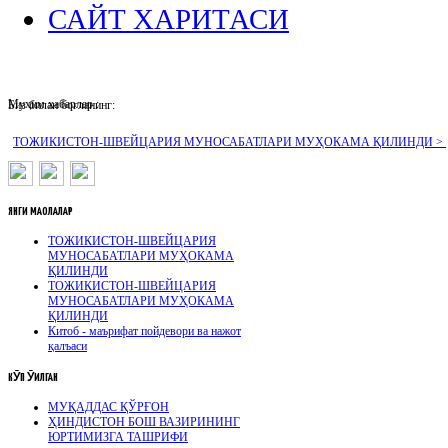
САЙТ ХАРИТАСИ
Муҳим хабарлар :
Биз билан боғланинг:
ТОЖИКИСТОН-ШВЕЙЦАРИЯ МУНОСАБАТЛАРИ МУҲОКАМА ҚИЛИНДИ >
ЯНГИ
МАҚОЛАЛАР
ТОЖИКИСТОН-ШВЕЙЦАРИЯ
МУНОСАБАТЛАРИ МУҲОКАМА
ҚИЛИНДИ
ТОЖИКИСТОН-ШВЕЙЦАРИЯ
МУНОСАБАТЛАРИ МУҲОКАМА
ҚИЛИНДИ
Китоб - маърифат пойдевори ва нажот
қалъаси
КӮП
ӮҚИЛГАН
МУҚАДДАС ҚЎРҒОН
ҲИНДИСТОН БОШ ВАЗИРИНИНГ
ЮРТИМИЗГА ТАШРИФИ