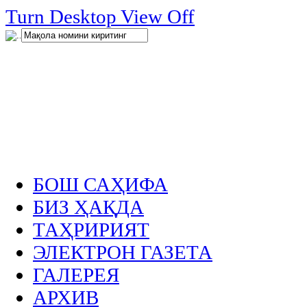
нглар
Turn Desktop View Off
.
БОШ САҲИФА
БИЗ ҲАҚДА
ТАҲРИРИЯТ
ЭЛЕКТРОН ГАЗЕТА
ГАЛЕРЕЯ
АРХИВ