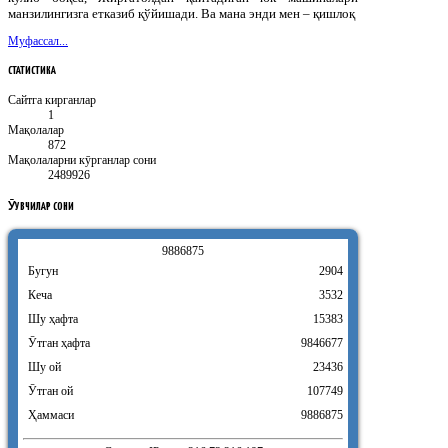
манзилингизга етказиб қўйишади. Ва мана энди мен – қишлоқ
Муфассал...
СТАТИСТИКА
Сайтга кирганлар
1
Мақолалар
872
Мақолаларни кӯрганлар сони
2489926
ӮҚУВЧИЛАР
СОНИ
9
8
8
6
8
7
5
Бугун
2904
Кеча
3532
Шу ҳафта
15383
Ӯтган ҳафта
9846677
Шу ой
23436
Ӯтган ой
107749
Ҳаммаси
9886875