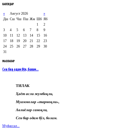
КАЛЕНДАР
«
Август 2026
»
Дш
Сш
Чш
Пш
Жм
Шб
Яб
1
2
3
4
5
6
7
8
9
10
11
12
13
14
15
16
17
18
19
20
21
22
23
24
25
26
27
28
29
30
31
МАҚОЛАЛАР
Сен бир одам бўл, болам...
ТИЛАК
Ҳаёт асли жумбоқли,
Муаммолар «тармоқли»,
Авлиёлар саноқли,
Сен бир одам бўл, болам.
Муфассал...