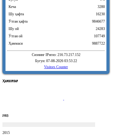
Кеча
3280
Шу ҳафта
16230
Ӯтган ҳафта
9846677
Шу ой
24283
Ӯтган ой
107749
Ҳаммаси
9887722
Сизнинг IPнгиз: 216.73.217.152
Бугун: 07-08-2026 03:53:22
Visitors Counter
ҲАМКОРЛАР
2015
2015