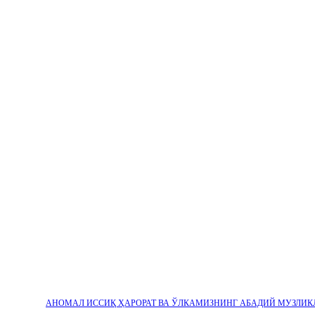
АНОМАЛ ИССИҚ ҲАРОРАТ ВА ЎЛКАМИЗНИНГ АБАДИЙ МУЗЛИК