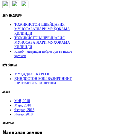
ЯНГИ
МАҚОЛАЛАР
ТОЖИКИСТОН-ШВЕЙЦАРИЯ
МУНОСАБАТЛАРИ МУҲОКАМА
ҚИЛИНДИ
ТОЖИКИСТОН-ШВЕЙЦАРИЯ
МУНОСАБАТЛАРИ МУҲОКАМА
ҚИЛИНДИ
Китоб - маърифат пойдевори ва нажот
қалъаси
КӮП
ӮҚИЛГАН
МУҚАДДАС ҚЎРҒОН
ҲИНДИСТОН БОШ ВАЗИРИНИНГ
ЮРТИМИЗГА ТАШРИФИ
АРХИВ
Май, 2018
Март, 2018
Феврал, 2018
Январ, 2018
ХАБАРЛАР
Мақолалар архиви