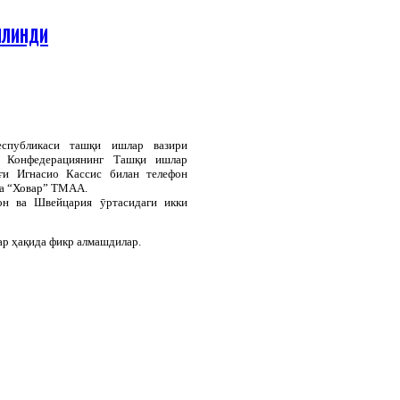
ИЛИНДИ
спубликаси ташқи ишлар вазири
 Конфедерациянинг Ташқи ишлар
ғи Игнасио Кассис билан телефон
да “Ховар” ТМАА.
он ва Швейцария ӯртасидаги икки
ар ҳақида фикр алмашдилар.