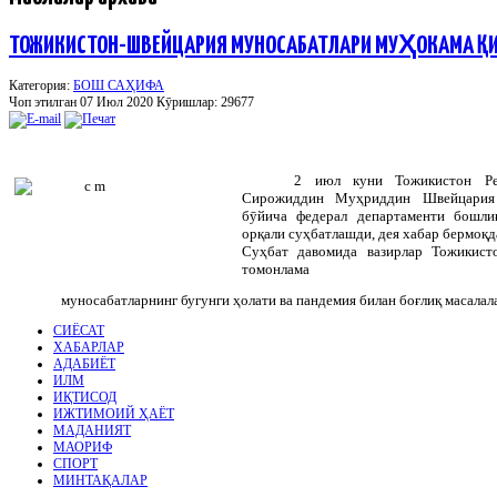
ТОЖИКИСТОН-ШВЕЙЦАРИЯ МУНОСАБАТЛАРИ МУҲОКАМА Қ
Категория:
БОШ САҲИФА
Чоп этилган 07 Июл 2020
Кӯришлар: 29677
2 июл куни Тожикистон Ре
Сирожиддин Муҳриддин Швейцария
бӯйича федерал департаменти бошли
орқали суҳбатлашди, дея хабар бермоқ
Суҳбат давомида вазирлар Тожикист
томонлама
муносабатларнинг бугунги ҳолати ва пандемия билан боғлиқ масалал
СИЁСАТ
ХАБАРЛАР
АДАБИЁТ
ИЛМ
ИҚТИСОД
ИЖТИМОИЙ ҲАЁТ
МАДАНИЯТ
МАОРИФ
СПОРТ
МИНТАҚАЛАР