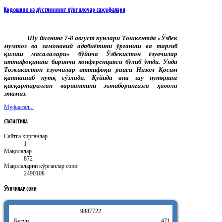
Қардошлик ва дўстликнинг кўнгилочар саҳифалари
Шу йилнинг 7-8 август кунлари Тошкентда «Ўзбек
мумтоз ва замонавий адабиётини ўрганиш ва тарғиб
қилиш масалалари» бўйича Ўзбекистон ёзувчилар
иттифоқининг биринчи конференцияси бўлиб ўтди. Унда
Тожикистон ёзувчилар иттифоқи раиси Низом Қосим
қатнашиб нутқ сўзлади. Қуйида ана шу нутқнинг
қисқартирилган вариантини эътиборингизга ҳавола
этамиз.
Муфассал...
СТАТИСТИКА
Сайтга кирганлар
1
Мақолалар
872
Мақолаларни кӯрганлар сони
2490108
ӮҚУВЧИЛАР
СОНИ
9
8
8
7
7
2
2
Бугун
471