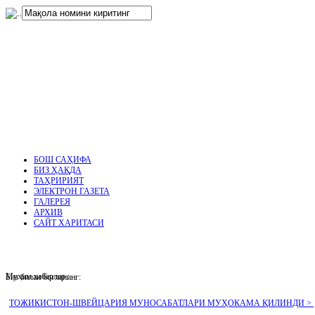
нглар
.
БОШ САҲИФА
БИЗ ҲАҚДА
ТАҲРИРИЯТ
ЭЛЕКТРОН ГАЗЕТА
ГАЛЕРЕЯ
АРХИВ
САЙТ ХАРИТАСИ
Муҳим хабарлар :
Биз билан боғланинг:
ТОЖИКИСТОН-ШВЕЙЦАРИЯ МУНОСАБАТЛАРИ МУҲОКАМА ҚИЛИНДИ >