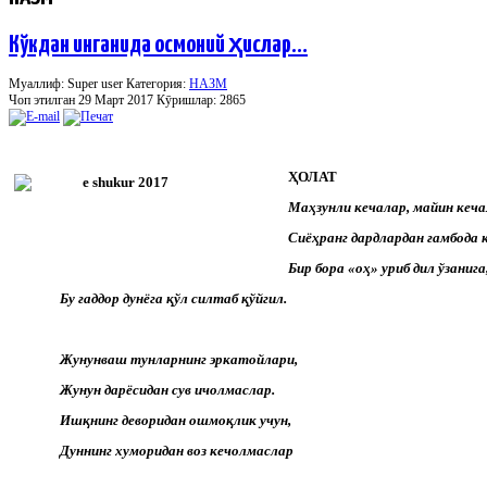
Кўкдан инганида осмоний ҳислар…
Муаллиф: Super user
Категория:
НАЗМ
Чоп этилган 29 Март 2017
Кӯришлар: 2865
ҲОЛАТ
Маҳзунли кечалар, майин кеча
Сиёҳранг дардлардан ғамбода к
Бир бора «оҳ» уриб дил ўзанига
Бу ғаддор дунёга қўл силтаб қўйгил.
Жунунваш тунларнинг эркатойлари,
Жунун дарёсидан сув ичолмаслар.
Ишқнинг деворидан ошмоқлик учун,
Дуннинг хуморидан воз кечолмаслар