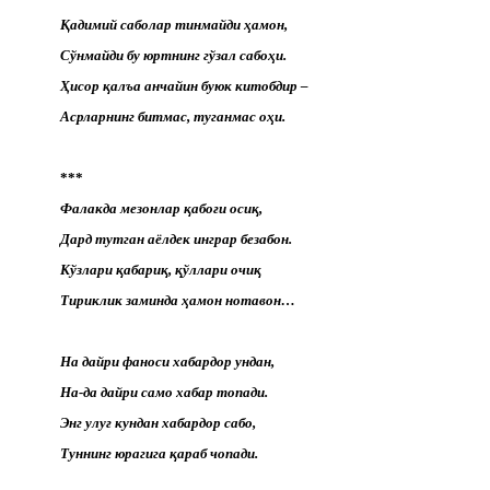
Қадимий саболар тинмайди ҳамон,
Сўнмайди бу юртнинг гўзал сабоҳи.
Ҳисор қалъа анчайин буюк китобдир –
Асрларнинг битмас, туганмас оҳи.
***
Фалакда мезонлар қабоғи осиқ,
Дард тутган аёлдек инграр безабон.
Кўзлари қабариқ, қўллари очиқ
Тириклик заминда ҳамон нотавон…
На дайри фаноси хабардор ундан,
На-да дайри само хабар топади.
Энг улуғ кундан хабардор сабо,
Туннинг юрагига қараб чопади.