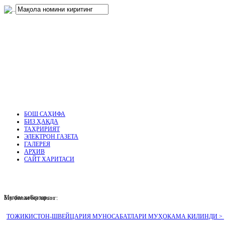
нглар
.
БОШ САҲИФА
БИЗ ҲАҚДА
ТАҲРИРИЯТ
ЭЛЕКТРОН ГАЗЕТА
ГАЛЕРЕЯ
АРХИВ
САЙТ ХАРИТАСИ
Муҳим хабарлар :
Биз билан боғланинг:
ТОЖИКИСТОН-ШВЕЙЦАРИЯ МУНОСАБАТЛАРИ МУҲОКАМА ҚИЛИНДИ >