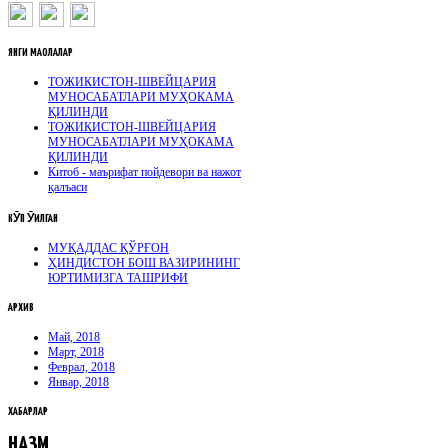
ЯНГИ
МАҚОЛАЛАР
ТОЖИКИСТОН-ШВЕЙЦАРИЯ
МУНОСАБАТЛАРИ МУҲОКАМА
ҚИЛИНДИ
ТОЖИКИСТОН-ШВЕЙЦАРИЯ
МУНОСАБАТЛАРИ МУҲОКАМА
ҚИЛИНДИ
Китоб - маърифат пойдевори ва нажот
қалъаси
КӮП
ӮҚИЛГАН
МУҚАДДАС ҚЎРҒОН
ҲИНДИСТОН БОШ ВАЗИРИНИНГ
ЮРТИМИЗГА ТАШРИФИ
АРХИВ
Май, 2018
Март, 2018
Феврал, 2018
Январ, 2018
ХАБАРЛАР
НАЗМ