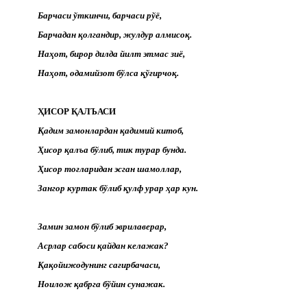
Барчаси ўткинчи, барчаси рўё,
Барчадан қолгандир, жулдур алмисоқ.
Наҳот, бирор дилда йилт этмас зиё,
Наҳот, одамийзот бўлса қўғирчоқ.
ҲИСОР ҚАЛЪАСИ
Қадим замонлардан қадимий китоб,
Ҳисор қалъа бўлиб, тик турар бунда.
Ҳисор тоғларидан эсган шамоллар,
Зангор куртак бўлиб қулф урар ҳар кун.
Замин замон бўлиб эврилаверар,
Асрлар сабоси қайдан келажак?
Қақойижодунинг сағирбачаси,
Ноилож қабрга бўйин сунажак.