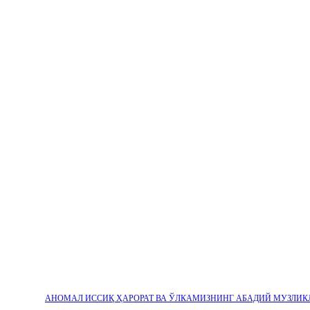
АНОМАЛ ИССИҚ ҲАРОРАТ ВА ЎЛКАМИЗНИНГ АБАДИЙ МУЗЛИК