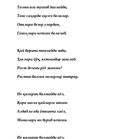
Талвасага тушиб йиғлайди,
Тонг саҳарда оқсоч болалар.
Оналари безор улардан,
Гуноҳлари кетган болалаб.
Қай бирини танлайди энди,
Ҳислари йўқ, кетгандир занглаб.
Рост дегани рўё эканми?
Ростин билган мозорлар титрар.
Не қиларин билмайди аёл,
Қора шоли қайларга итган.
Алдаб келди ўткинчи хаёл,
Момолари юз буриб кетган.
Не қиларин билмайди аёл,