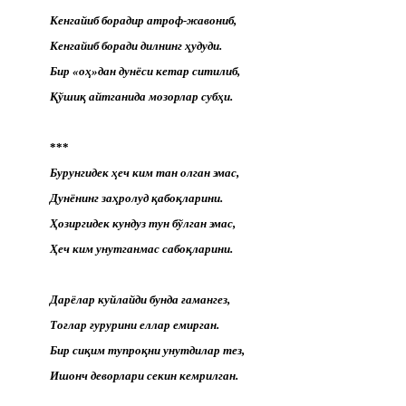
Кенгайиб борадир атроф-жавониб,
Кенгайиб боради дилнинг ҳудуди.
Бир «оҳ»дан дунёси кетар ситилиб,
Қўшиқ айтганида мозорлар субҳи.
***
Бурунгидек ҳеч ким тан олган эмас,
Дунёнинг заҳролуд қабоқларини.
Ҳозиргидек кундуз тун бўлган эмас,
Ҳеч ким унутганмас сабоқларини.
Дарёлар куйлайди бунда ғамангез,
Тоғлар ғурурини еллар емирган.
Бир сиқим тупроқни унутдилар тез,
Ишонч деворлари секин кемрилган.