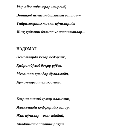
Умр айвонида юрар ивирсиб,
Эътиқод нелигин билмаган зотлар –
Тийрамоҳнинг маъюс кўчаларида
Ишқ қадрини билмас хонасаллотлар...
НАДОМАТ
Осмонларда кезар бедорлик,
Ҳайрон бўлиб боқар рўёга.
Мезонлар ҳам дор бўлолмади,
Армонларга тўлиқ дунёга.
Бағрин тилиб қочар яланглик,
Ялангликда куффорий ҳислар.
Жин кўчалар - эмас абадий,
Абадиймас аларнинг рақси.