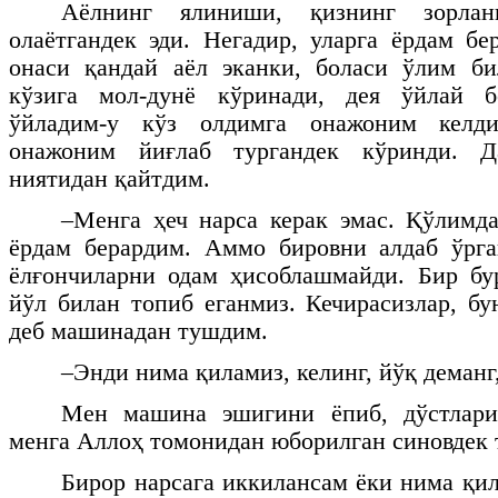
Аёлнинг ялиниши, қизнинг зорла
олаётгандек эди. Негадир, уларга ёрдам бе
онаси қандай аёл эканки, боласи ўлим би
кўзига мол-дунё кўринади, дея ўйлай
ўйладим-у кўз олдимга онажоним келди
онажоним йиғлаб тургандек кўринди. 
ниятидан қайтдим.
–Менга ҳеч нарса керак эмас. Қўлимд
ёрдам берардим. Аммо бировни алдаб ўрга
ёлғончиларни одам ҳисоблашмайди. Бир бу
йўл билан топиб еганмиз. Кечирасизлар, бу
деб машинадан тушдим.
–Энди нима қиламиз, келинг, йўқ деманг,
Мен машина эшигини ёпиб, дўстлари
менга Аллоҳ томонидан юборилган синовдек 
Бирор нарсага иккилансам ёки нима қ