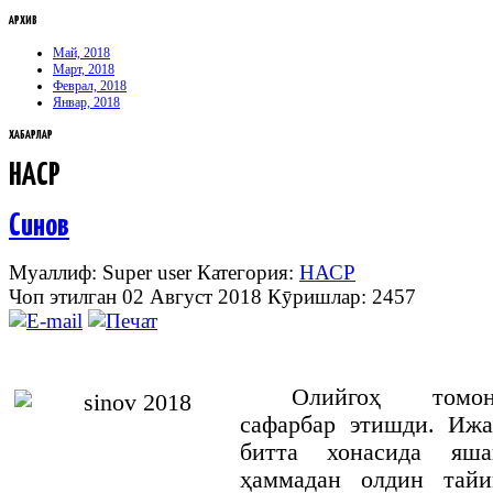
АРХИВ
Май, 2018
Март, 2018
Феврал, 2018
Январ, 2018
ХАБАРЛАР
НАСР
Синов
Муаллиф: Super user
Категория:
НАСР
Чоп этилган 02 Август 2018
Кӯришлар: 2457
Олийгоҳ томон
сафарбар этишди. Ижа
битта хонасида яш
ҳаммадан олдин тайи