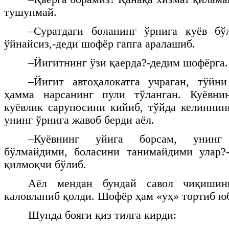
тушунмай.
–Суратдаги боланинг ўрнига куёв бўл
ўйнайсиз,-деди шофёр гапга аралашиб.
–Йигитнинг ўзи қаерда?-дедим шофёрга.
–Йигит автоҳалокатга учраган, тўйни
ҳамма нарсанинг пули тўланган. Куёвнин
куёвлик сарупосини кийиб, тўйда келиннинг
унинг ўрнига жавоб берди аёл.
–Куёвнинг уйига борсам, унинг
бўлмайдими, боласини танимайдими улар?
қилмоқчи бўлиб.
Аёл мендан бундай савол чиқишин
каловланиб қолди. Шофёр ҳам «уҳ» тортиб ю
Шунда бояги қиз тилга кирди: