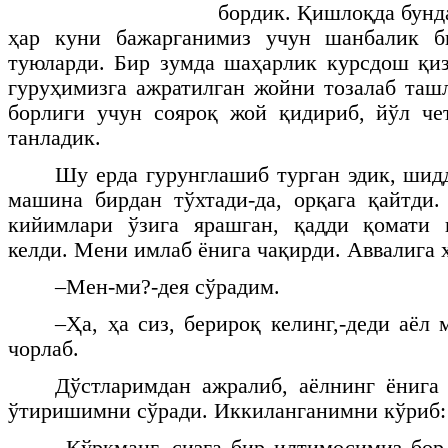
бордик. Қишлоқда бун
ҳар куни бажарганимиз учун шанбалик б
туюларди. Бир зумда шаҳарлик курсдош қи
гуруҳимизга ажратилган жойни тозалаб таш
борлиги учун сояроқ жой қидириб, йўл че
танладик.
Шу ерда гурунглашиб турган эдик, шидд
машина бирдан тўхтади-да, орқага қайтди
кийимлари ўзига ярашган, қадди қомати
келди. Мени имлаб ёнига чақирди. Аввалига 
–Мен-ми?-дея сўрадим.
–Ҳа, ҳа сиз, берироқ келинг,-деди аёл
чорлаб.
Дўстларимдан ажралиб, аёлнинг ёнига
ўтиришимни сўради. Иккиланганимни кўриб:
–Қўрқманг, сизга бир илтимосимиз бор,