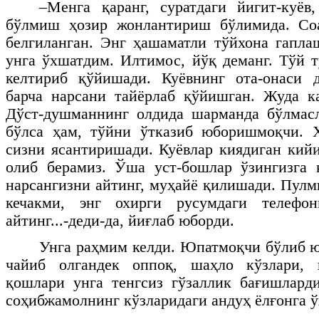
–Менга қаранг, суратдаги йигит-куёв
бўлмиш ҳозир жонлантириш бўлимида. Соа
белгиланган. Энг ҳашаматли тўйхона гапла
унга ўхшатдим. Илтимос, йўқ деманг. Тўй 
келтириб қўйишади. Куёвнинг ота-онаси 
барча нарсани тайёрлаб қўйишган. Жуда к
Дўст-душманнинг олдида шарманда бўлмас
бўлса ҳам, тўйни ўтказиб юборишмоқчи. Ҳ
сизни ясантиришади. Куёвлар киядиган кий
олиб берамиз. Ўша уст-бошлар ўзингизга 
нарсангизни айтинг, муҳайё қилишади. Пулм
кечакми, энг охирги русумдаги телефон
айтинг...-деди-да, йиғлаб юборди.
Унга раҳмим келди. Юпатмоқчи бўлиб ю
чайиб олгандек оппоқ, шаҳло кўзлари, 
қошлари унга тенгсиз гўзаллик бағишлард
соҳибжамолнинг кўзларидаги андуҳ ёлғонга 