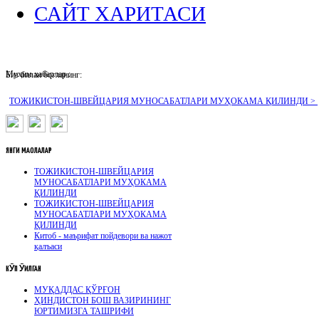
САЙТ ХАРИТАСИ
Муҳим хабарлар :
Биз билан боғланинг:
ТОЖИКИСТОН-ШВЕЙЦАРИЯ МУНОСАБАТЛАРИ МУҲОКАМА ҚИЛИНДИ >
ЯНГИ
МАҚОЛАЛАР
ТОЖИКИСТОН-ШВЕЙЦАРИЯ
МУНОСАБАТЛАРИ МУҲОКАМА
ҚИЛИНДИ
ТОЖИКИСТОН-ШВЕЙЦАРИЯ
МУНОСАБАТЛАРИ МУҲОКАМА
ҚИЛИНДИ
Китоб - маърифат пойдевори ва нажот
қалъаси
КӮП
ӮҚИЛГАН
МУҚАДДАС ҚЎРҒОН
ҲИНДИСТОН БОШ ВАЗИРИНИНГ
ЮРТИМИЗГА ТАШРИФИ