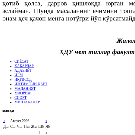
қотиб қолса, дарров қишлоқда юрган м
эслайман. Шунда масаланинг ечимини топг
онам ҳеч қачон менга нотўғри йўл кўрсатмайд
Жало
ХДУ чет тиллар факулте
СИЁСАТ
ХАБАРЛАР
АДАБИЁТ
ИЛМ
ИҚТИСОД
ИЖТИМОИЙ ҲАЁТ
МАДАНИЯТ
МАОРИФ
СПОРТ
МИНТАҚАЛАР
КАЛЕНДАР
«
Август 2026
»
Дш
Сш
Чш
Пш
Жм
Шб
Яб
1
2