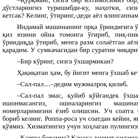
дўстларингиз туришибди-ку, наҳотки, си
кетсак? Келинг, ўтиринг,-деди аёл ялинганнам
Индамай машинанинг орқа ўриндиғига ў
қиз юзини ойна томонга ўгириб, пиқ-пи
ўриндиқда ўтириб, менга разм солаётган аёл
қарадим. У сумкачасидан бир суратни чиқариб
–Бир кўринг, сизга ўхшармикан?
Ҳақиқатан ҳам, бу йигит менга ўхшаб ке
–Сал-пал…–дедим мужмалроқ қилиб.
–Сал-пал эмас, қуйиб қўйгандек ўхша
ишонмасангиз, ошналарингиз маши
номерларимизни ёзиб олишсин. Уч соатга 
бориб келинг. Роппа-роса уч соатдан кейин, я
қўямиз. Хизматингиз учун хоҳлаган пулингиз
–Қаерга борамиз? Қанақа хизмат қилама