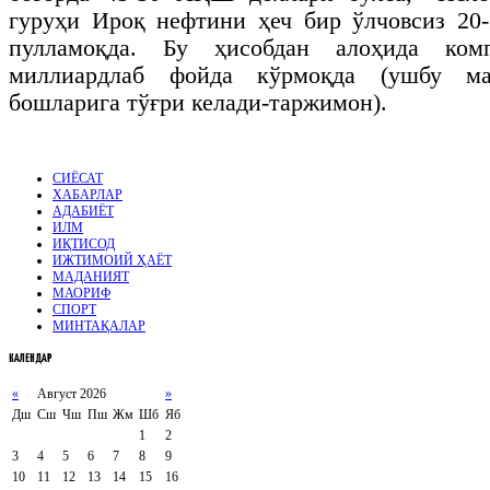
гуруҳи Ироқ нефтини ҳеч бир ўлчовсиз 20
пулламоқда. Бу ҳисобдан алоҳида ком
миллиардлаб фойда кўрмоқда (ушбу м
бошларига тўғри келади-таржимон).
СИЁСАТ
ХАБАРЛАР
АДАБИЁТ
ИЛМ
ИҚТИСОД
ИЖТИМОИЙ ҲАЁТ
МАДАНИЯТ
МАОРИФ
СПОРТ
МИНТАҚАЛАР
КАЛЕНДАР
«
Август 2026
»
Дш
Сш
Чш
Пш
Жм
Шб
Яб
1
2
3
4
5
6
7
8
9
10
11
12
13
14
15
16