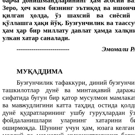
барча донишмандларининг ҳам асосий ва
Зеро, ҳеч ким бизнинг эътиқод ва ишон
қилган ҳолда, ўз шахсий ва сиёсий
қўллашга ҳақи йўқ. Бузғунчилик ва таасс
ҳам ҳар бир миллату давлат ҳамда халқн
улкан хатар саналади.
------------------------- Эмомали
МУҚАДДИМА
Бузғунчилик тафаккури, диний бузғунчи
ташкилотлар дунё ва минтақавий дараж
сифатида бугун бир қатор мусулмон мамлака
ва мавжудлигини катта таҳдид остида қол
дунё қудратларининг ушбу гуруҳлардан ў
фойдаланишлари уларнинг хатарини б
оширмоқда. Шунинг учун ҳам, юзага келган