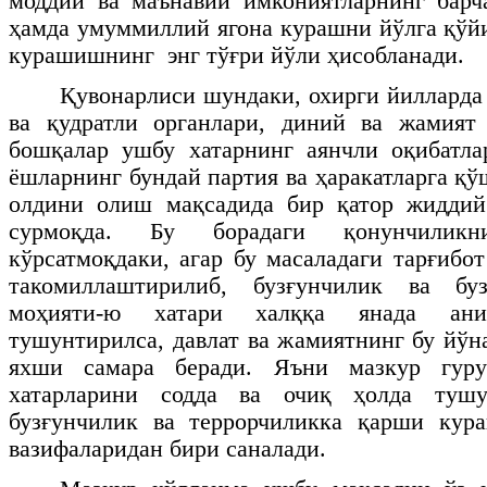
моддий ва маънавий имкониятларнинг барч
ҳамда умуммиллий ягона курашни йўлга қўй
курашишнинг энг тўғри йўли ҳисобланади.
Қувонарлиси шундаки, охирги йилларда
ва қудратли органлари, диний ва жамият
бошқалар ушбу хатарнинг аянчли оқибатла
ёшларнинг бундай партия ва ҳаракатларга қ
олдини олиш мақсадида бир қатор жиддий
сурмоқда. Бу борадаги қонунчили
кўрсатмоқдаки, агар бу масаладаги тарғибо
такомиллаштирилиб, бузғунчилик ва буз
моҳияти-ю хатари халққа янада ани
тушунтирилса, давлат ва жамиятнинг бу йўн
яхши самара беради. Яъни мазкур гуру
хатарларини содда ва очиқ ҳолда туш
бузғунчилик ва террорчиликка қарши ку
вазифаларидан бири саналади.