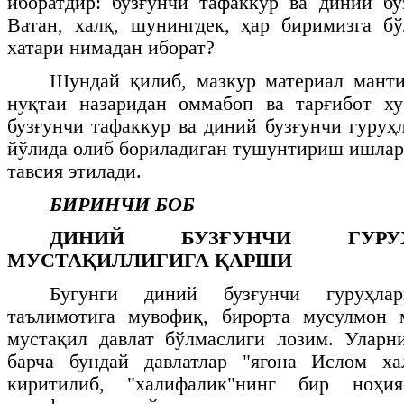
иборатдир: бузғунчи тафаккур ва диний б
Ватан, халқ, шунингдек, ҳар биримизга б
хатари нимадан иборат?
Шундай қилиб, мазкур материал манти
нуқтаи назаридан оммабоп ва тарғибот ху
бузғунчи тафаккур ва диний бузғунчи гуру
йўлида олиб бориладиган тушунтириш ишла
тавсия этилади.
БИРИНЧИ БОБ
ДИНИЙ БУЗҒУНЧИ ГУРУ
МУСТАҚИЛЛИГИГА ҚАРШИ
Бугунги диний бузғунчи гуруҳла
таълимотига мувофиқ, бирорта мусулмон 
мустақил давлат бўлмаслиги лозим. Уларн
барча бундай давлатлар "ягона Ислом ха
киритилиб, "халифалик"нинг бир ноҳи