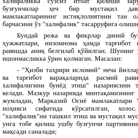
халифаликка сўзсиз итоат қилиши зар
бузғунчилар ҳеч бир мустақил да
мамлакатларининг истиқлолиятини тан о
барчасини ўз "халифалик" тасарруфига олиш
Бундай режа ва фикрлар диний буз
ҳужжатлари, низомнома ҳамда тарғибот 
равишда аниқ белгилаб қўйилган. Шунинг 
ишонмасликка ўрин қолмаган. Масалан:
- "Ҳизби таҳрири исломий" неча йилла
ва тарғибот варақаларида расмий рав
халифалигини бунёд этиш" назариясини 
келади. Мазкур назарияда минтақамизнинг 
жумладан, Марказий Осиё мамлакатлари 
ноҳияси сифатида кўрсатилган, холос
"халифалик"ни ташкил этиш ва мустақил му
унга тобе қилиш ушбу бузғунчи партиянин
мақсади саналади;