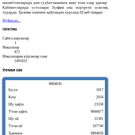
ишлаётганларида ҳам суҳбатлашишга вақт топа олар эдилар.
Кабинетларида устозлари Зулфия опа портрети осиғлиқ
турарди. Ҳалима опанинг қабулидан хурсанд бўлиб чиққан
Муфассал...
СТАТИСТИКА
Сайтга кирганлар
1
Мақолалар
872
Мақолаларни кӯрганлар сони
2491833
ӮҚУВЧИЛАР
СОНИ
9
8
9
4
8
3
0
Бугун
1917
Кеча
2934
Шу ҳафта
23338
Ӯтган ҳафта
9846677
Шу ой
31391
Ӯтган ой
107749
Ҳаммаси
9894830