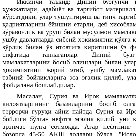
Иккинчи таъкид: Диний бузғунчи г
ҳужжатлари, адабиёт ва тарғибот материа
кўрсатдики, улар тушунтириш ва тинч тарғи
қадриятларини ёйишни етарли, деб ҳисобла
зўравонлик ва уруш билан мусулмон мамлак
ушбу давлатларда сиёсий ҳокимиятни қўлга 
зўрлик билан ўз итоатига киритишни ўз ф
сифатида танлаганлар. Диний бузғ
мамлакатларини босиб олишлари билан ула
ҳокимиятини жорий этиб, ушбу мамлакат
табиий бойликларига эса эгалик қилиб, ул
фойдалана бошлайдилар.
Масалан, Сурия ва Ироқ мамлакатл
вилоятларининг баъзиларини босиб олг
террорчи гуруҳи айни пайтда Сурия ва Ир
бойлиги бўлган нефтга эгалик қилиб, уни қ
арзимас пулга сотмоқда. Агар нефтнинг
бозорда 45-50 АҚШ доллари бўлса, "Исло