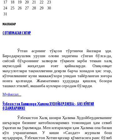
17
18
19
20
21
22
23
24
25
26
27
28
29
30
31
МАҚОЛАЛАР
СОТИЛМАГАН СИГИР
Ўтган асрнинг тўқсон тўртинчи йиллари эди.
Биродаркушлик уруши олови эндигина сўнган бўлса-да,
сиёсий бўҳроннинг залворли тўқмоғи зарби теккан халқ
иқтисодий жиҳатдан ғоят қийналарди. Озиқ-овқат
маҳсулотлари тақчиллигини деярли барча хонадон ҳис этар,
кўпчиликнинг куни маккажўхори унидан тайёрланган зоғора
нонга қолганди. Жамоатимиз ҳудудида қишлоқ бозори
ташкил этилиб, якшанба кунлари серодам бўларди.
Муфассал...
Ўзбекистон Халқ шоири Ҳалима ХУДОЙБЕРДИЕВА: - БИЗ КЎНГИЛ
ОДАМЛАРИМИЗ
Ўзбекистон Халқ шоири Ҳалима Худойбердиеванинг
шеърлари бизнинг китобхонларимиз томонидан ҳам севиб
ўқилган ва ўқилмоқда. Мен илгарилари ҳам Ҳалима опа билан
кўп учрашганман. У киши «Саодат» журнали бош
муҳаррири, Ўзбекистон Хотин-қизлар қўмитасига раис бўлиб