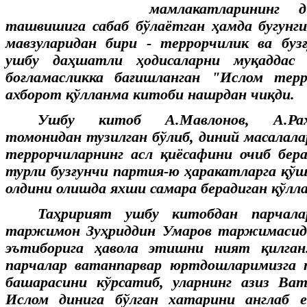
мамлакатларининг 
ташвишига сабаб бўлаётган ҳамда бугунги
мавзуларидан бири - террорчилик ва бузғ
ушбу даҳшатли ҳодисаларни муқаддас
боғламасликка бағишланган "Ислом тер
ахборот қўлланма китоби нашрдан чиқди.
Ушбу китоб А.Мавлонов, А.Раҳ
томонидан тузилган бўлиб, диний масалалар
террорчиларнинг асл қиёсафини очиб бер
турли бузғунчи партия-ю ҳаракатларга қў
олдини олишда яхши самара берадиган қўлл
Таҳририят ушбу китобдан парчал
таржимон Зуҳриддин Умаров таржимасид
эътиборига ҳавола этишни ният қилган
парчалар ватанпарвар юртдошларимизга 
башарасини кўрсатиб, уларнинг азиз Ва
Ислом динига бўлган хатарини англаб 