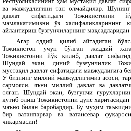
Республикасининг ҳам мустақил давлат сиф
ва мавжудлигини тан олмайдилар. Шунинг
давлат сифатидаги Тожикистонни 
мамлакатимизни ўз халифаликларининг к
айлантириш бузғунчиларнинг мақсадларидан 
Агар оддий қилиб айтадиган бўлса
Тожикистон учун бўлган жиддий хат
Тожикистонни йўқ қилиб, давлат сифатид
Шундай экан, диний бузғунчилик Тожи
мустақил давлат сифатидаги мавжудлигига бе
У бизнинг миллий мавжудлигимиз асоси, та
сармояси, яъни миллий давлат ва давлат
олган. Шундай экан, бузғунчи гуруҳларни
кутиб олиш Тожикистонни дунё харитасидан
маъно билан баробардир. Бу муҳим таъкидн
бир ватанпарвар ва ватансевар фуқарос
чиқармасин!