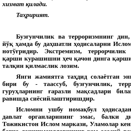
хизмат қилади.
Таҳририят.
Бузғунчилик ва терроризмнинг дин,
йўқ ҳамда бу даҳшатли ҳодисаларни Исло
нотўғридир. Экстремизм, террорчилик
қарши курашишни ҳеч қачон динга қарш
талқин қилмаслик лозим.
Янги жамиятга таҳдид солаётган эн
бири бу - таассуб, бузғунчилик, тер
гуруҳларнинг ғаразли мақсадлари бил
равишда сиёсийлаштиришдир.
Исломни ушбу номақбул ҳодисада
давлат органларининг эмас, балки д
Тожикистон Ислом маркази, Уламолар ке