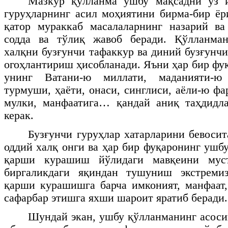
Мазкур қўлланма ушбу мақсадни ўз и
гуруҳларнинг асил моҳиятини бирма-бир ёр
қатор мураккаб масалаларнинг назарий ва
содда ва тўлиқ жавоб беради. Қўлланма
халқни бузғунчи тафаккур ва диний бузғунч
огоҳлантириш ҳисобланади. Яъни ҳар бир фу
унинг Ватани-ю миллати, маданияти-ю
турмуши, ҳаёти, онаси, синглиси, аёли-ю фа
мулки, манфаатига… қандай аниқ таҳдид
керак.
Бузғунчи гуруҳлар хатарларини бевосит
оддий халқ онги ва ҳар бир фуқаронинг ушб
қарши курашиш йўлидаги мавқеини муст
биргаликдаги яқиндан тушуниш экстреми
қарши курашишга барча имконият, манфаат
сафарбар этишга яхши шароит яратиб беради.
Шундай экан, ушбу қўлланманинг асоси