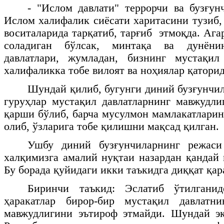
- "Ислом давлати" террорчи ва бузғун
Ислом халифалик сиёсати харитасини тузиб,
воситаларида тарқатиб, тарғиб этмоқда. Ага
соладиган бўлсак, минтақа ва дунёни
давлатлари, жумладан, бизнинг мустақи
халифаликка тобе вилоят ва ноҳиялар қаторид
Шундай қилиб, бугунги диний бузғунчил
гуруҳлар мустақил давлатларнинг мавжудли
қарши бўлиб, барча мусулмон мамлакатларин
олиб, ўзларига тобе қилишни мақсад қилган.
Ушбу диний бузғунчиларнинг режаси
халқимизга амалий нуқтаи назардан қандай 
Бу борада қуйидаги икки таъкидга диққат қа
Биринчи таъкид: Эслатиб ўтилганид
ҳаракатлар бирор-бир мустақил давлатн
мавжудлигини эътироф этмайди. Шундай эк