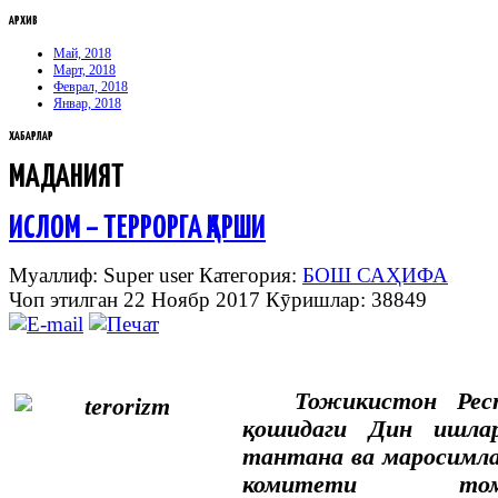
АРХИВ
Май, 2018
Март, 2018
Феврал, 2018
Январ, 2018
ХАБАРЛАР
МАДАНИЯТ
ИСЛОМ – ТЕРРОРГА ҚАРШИ
Муаллиф: Super user
Категория:
БОШ САҲИФА
Чоп этилган 22 Ноябр 2017
Кӯришлар: 38849
Тожикистон Рес
қошидаги Дин ишлар
тантана ва маросимл
комитети том