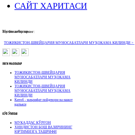
САЙТ ХАРИТАСИ
Муҳим хабарлар :
Биз билан боғланинг:
ТОЖИКИСТОН-ШВЕЙЦАРИЯ МУНОСАБАТЛАРИ МУҲОКАМА ҚИЛИНДИ >
ЯНГИ
МАҚОЛАЛАР
ТОЖИКИСТОН-ШВЕЙЦАРИЯ
МУНОСАБАТЛАРИ МУҲОКАМА
ҚИЛИНДИ
ТОЖИКИСТОН-ШВЕЙЦАРИЯ
МУНОСАБАТЛАРИ МУҲОКАМА
ҚИЛИНДИ
Китоб - маърифат пойдевори ва нажот
қалъаси
КӮП
ӮҚИЛГАН
МУҚАДДАС ҚЎРҒОН
ҲИНДИСТОН БОШ ВАЗИРИНИНГ
ЮРТИМИЗГА ТАШРИФИ