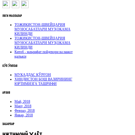
ЯНГИ
МАҚОЛАЛАР
ТОЖИКИСТОН-ШВЕЙЦАРИЯ
МУНОСАБАТЛАРИ МУҲОКАМА
ҚИЛИНДИ
ТОЖИКИСТОН-ШВЕЙЦАРИЯ
МУНОСАБАТЛАРИ МУҲОКАМА
ҚИЛИНДИ
Китоб - маърифат пойдевори ва нажот
қалъаси
КӮП
ӮҚИЛГАН
МУҚАДДАС ҚЎРҒОН
ҲИНДИСТОН БОШ ВАЗИРИНИНГ
ЮРТИМИЗГА ТАШРИФИ
АРХИВ
Май, 2018
Март, 2018
Феврал, 2018
Январ, 2018
ХАБАРЛАР