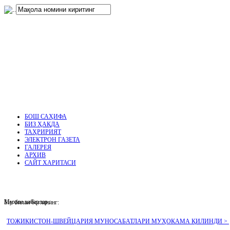
нглар
.
БОШ САҲИФА
БИЗ ҲАҚДА
ТАҲРИРИЯТ
ЭЛЕКТРОН ГАЗЕТА
ГАЛЕРЕЯ
АРХИВ
САЙТ ХАРИТАСИ
Муҳим хабарлар :
Биз билан боғланинг:
ТОЖИКИСТОН-ШВЕЙЦАРИЯ МУНОСАБАТЛАРИ МУҲОКАМА ҚИЛИНДИ >