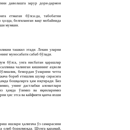
гини даволашга зарур дори-дармон
га етмаган бўлса-да, табобатни
 ҳолда, белгиланган вақт мобайнида
иши мумкин.
иликни ташкил этади. Лекин уларни
рнинг муносабати сабаб бўлади.
ум бўлса, унга нисбатан қарашлар
асалликка чалинган кишининг аҳволи
бўлишлик, бемордан ўзларини четга
ккача бориб етишлик шулар сирасига
ҳамда бошқаларга ҳам юқтиради. Биз
имиз, унинг дастлабки аломатлари
из ҳамда ўзимиз ва яқинларимиз
орни ҳи
c
этса ва кайфияти қанча яхши
ириш ишлари ҳалигача ўз самарасини
на олиб борилмоқда. Шунга қарамай,