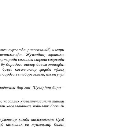
 тез суръатда ривожланиб, илгари
топилмоқда. Жумладан, юртимиз
қаторида соғлиқни сақлаш соҳасида
 бу борадаги ишлар давом этмоқда.
 баъзи касалликлар ҳақида тўлиқ
и дардга эътиборсизлиги, инсон учун
лаётгани бор гап. Шулардан бири –
н, касаллик қўзғатувчисининг ташқи
лан касалланишга мойиллик борлиги
ълумотлар ҳамда касалликнинг Суғд
уд камчилик ва муаммолар билан