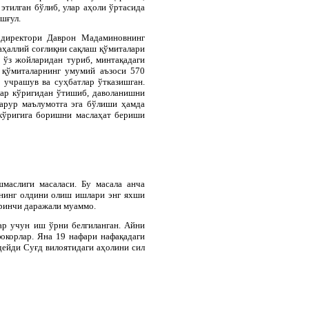
этилган бўлиб, улар аҳоли ўртасида
шғул.
и директори Даврон Мадаминовнинг
аҳаллий соғлиқни сақлаш қўмиталари
 ўз жойларидан туриб, минтақадаги
 қўмиталарнинг умумий аъзоси 570
 учрашув ва суҳбатлар ўтказишган.
лар кўригидан ўтишиб, даволанишни
зарур маълумотга эга бўлиши ҳамда
 кўригига боришни маслаҳат бериши
маслиги масаласи. Бу масала анча
ининг олдини олиш ишлари энг яхши
иринчи даражали муаммо.
ар учун иш ўрни белгиланган. Айни
окорлар. Яна 19 нафари нафақадаги
дейди Суғд вилоятидаги аҳолини сил