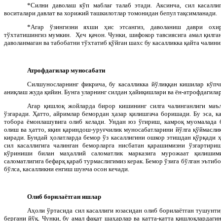
*Силни даволаш кўп маблағ талаб этади. Аксинча, сил касалли
воситалари давлат ва хорижий ташкилотлар томонидан бепул тақсимланади.
*Агар ўзингизни яхши ҳис этсангиз, даволаниш даври охири
тўхтатишингиз мумкин. Ҳеч қачон. Чунки, шифокор тавсиясига амал қилган
даволанмаган ва табобатни тўхтатиб қўйган шахс бу касалликка қайта чалин
Атрофдагилар муносабати
Силшуносларнинг фикрича, бу касалликка йўлиққан кишилар кўпч
аниқлаш жуда қийин. Бунга уларнинг силдан ҳайиқишлари ва ён-атрофдагила
Агар қишлоқ жойларда бирор кишининг силга чалинганлиги маъл
ўзгаради. Ҳатто, айримлар бемордан ҳазар қилишгача боришади. Бу эса, к
тобора ёмонлашувига олиб келади. Ундан юз ўгириш, камроқ муомалада 
олиш ва ҳатто, яқин қариндош-уруғчилик муносабатларини йўлга қўймасли
киради. Бундай ҳолатларда бемор ўз касаллигини ошкор этишдан қўрқади 
сил касаллигига чалинган беморларга нисбатан қарашимизни ўзгартириш
кўриниши билан маҳаллий саломатлик марказига мурожаат қилишим
саломатлигига бефарқ қараб турмаслигимиз керак. Бемор ўзига бўлган эътиб
бўлса, касалликни енгиш шунча осон кечади.
Олиб борилаётган ишлар
Аҳоли ўртасида сил касаллиги юзасидан олиб борилаётган тушунт
бергани йўқ. Чунки, бу амал фақат шаҳарлар ва катта-катта қишлоқлардаги