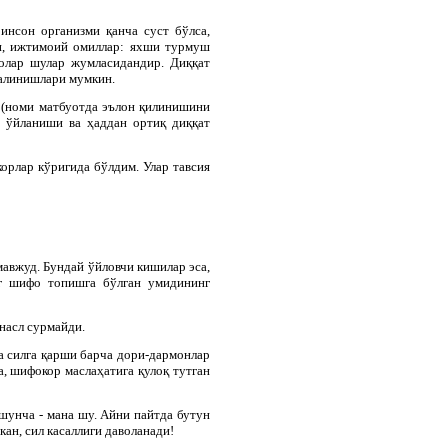
инсон организми қанча суст бўлса,
и, ижтимоий омиллар: яхши турмуш
золар шулар жумласидандир. Диққат
чалинишлари мумкин.
 (номи матбуотда эълон қилинишини
п ўйланиши ва ҳаддан ортиқ диққат
орлар кўригида бўлдим. Улар тавсия
мавжуд. Бундай ўйловчи кишилар эса,
нг шифо топишга бўлган умидининг
 насл сурмайди.
а силга қарши барча дори-дармонлар
, шифокор маслаҳатига қулоқ тутган
ушунча - мана шу. Айни пайтда бутун
ан, сил касаллиги даволанади!