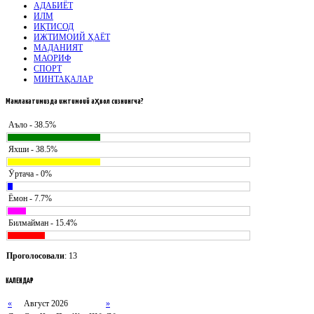
АДАБИЁТ
ИЛМ
ИҚТИСОД
ИЖТИМОИЙ ҲАЁТ
МАДАНИЯТ
МАОРИФ
СПОРТ
МИНТАҚАЛАР
Мамлакатимизда
ижтимоий аҳвол сизнингча?
Аъло - 38.5%
Яхши - 38.5%
Ӯртача - 0%
Ёмон - 7.7%
Билмайман - 15.4%
Проголосовали
: 13
КАЛЕНДАР
«
Август 2026
»