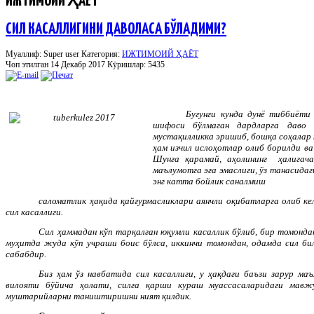
ИЖТИМОИЙ ҲАЁТ
СИЛ КАСАЛЛИГИНИ ДАВОЛАСА БЎЛАДИМИ?
Муаллиф: Super user
Категория:
ИЖТИМОИЙ ҲАЁТ
Чоп этилган 14 Декабр 2017
Кӯришлар: 5435
Бугунги кунда дунё тиббиёти
шифоси бўлмаган дардларга даво 
мустақилликка эришиб, бошқа соҳалар 
ҳам изчил ислоҳотлар олиб борилди ва
Шунга қарамай, аҳолининг ҳалигача
маълумотга эга эмаслиги, ўз танасидаг
энг катта бойлик саналмиш
саломатлик ҳақида қайғурмасликлари аянчли оқибатларга олиб ке
сил касаллиги.
Сил ҳаммадан кўп тарқалган юқумли касаллик бўлиб, бир томонда
муҳитда жуда кўп учраши боис бўлса, иккинчи томондан, одамда сил би
сабабдир.
Биз ҳам ўз навбатида сил касаллиги, у ҳақдаги баъзи зарур ма
вилояти бўйича ҳолати, силга қарши кураш муассасаларидаги мавж
муштарийларни таништиришни ният қилдик.