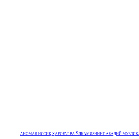
АНОМАЛ ИССИҚ ҲАРОРАТ ВА ЎЛКАМИЗНИНГ АБАДИЙ МУЗЛИК