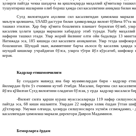
ҳозирги пайтда чекка шаҳарча ва қишлоқларда маҳаллий қўмиталар ташкил 
тушунтириш ишларини олиб бориш ҳамда сил касаллигини аниқлаш билан ма
Суғд вилоятидаги аҳолини сил касаллигидан ҳимоялаш марказ
маълум қилишича,
USAID
дастури билан ҳамкорликда вилоят бўйича 97та м
ташкил этилган. Ҳар бир қўмита бошлиғига планшет берилган бўлиб, улар
касаллик ҳолати ҳақида марказни хабардор этиб туради. Ушбу маҳаллий
нафарни ташкил этади. Улар жорий йилнинг олти ойи бадалида 13 мингта
Натижада эса, 185 кишида сил касаллиги аниқланган. Улар тезда шифокор
бошлашган. Шундай экан, жамиятнинг барча аъзоси бу касаллик ҳақида 
шундай кишилар учрайдиган бўлса, уларга тўғри йўл кўрсатиб, шифокор
керак.
Кадрлар етишмовчилиги
Бу соҳадаги мавжуд яна бир муаммолардан бири - кадрлар етиш
йиллардан буён ўз ечимини кутиб ётибди. Масалан, биргина сил касаллиг
йўлга қўйилган Суғд вилоятини оладиган бўлсак, у ерда кадрлар масаласи б
-Вилоят силга қарши кураш муассасаларида 119 нафар силшуносл
пайтда эса, 68 киши ишлаяпти. Улардан 22 нафари эллик ёшдан ўтган шиф
дўхтирлар. Умуман олганда, ҳозирда силшуносларга эҳтиёж сезмоқдамиз, - 
касаллигидан ҳимоялаш маркази директори Даврон Мадаминов.
Беморларга ёрдам