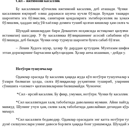
Сил – ижтимоий касаллик
Бу касалликни кўпчилик ижтимоий касаллик, деб аташади. Чунки 
касалликни юқтириб олиш даражаси шунча кучли бўлади. Бундан ташқар
шароитига эга бўлмаслик, санитария қоидаларига эътиборсизлик ва ҳока
бўлишлик, ҳаддан зиёд ўй-хаёллар домига тушиб қолган кишилар ҳам силга 
Шундай кишилардан бири Деваштич ноҳиясида истиқомат қилувчи
истамаган) шахсдир. У бу касалликка йўлиқишининг асосий сабабини кў
бўлишида, деб билади. Чунки оғир турмуш шароити бунга сабаб бўлган.
– Лекин Худога шукр, ҳозир бу дарддан қутулдим. Мунтазам шифок
этган дориларнинг барчасини қабул қилдим. Ҳозир анча яхшиман, - дейди у.
Нотўғри тушунчалар
Одамлар орасида бу касаллик ҳақида жуда кўп нотўғри тушунчалар 
ўзлари билмаган ҳолда, силга йўлиққанлар руҳиятини тушириб, уларни
сўнишига «хизмат» қилганликларини билишмайди. Чунончи:
*Сил - ирсий касаллик. Бу фикр, умуман, нотўғри. Чунки бу касаллик
*Сил касаллигидан халқ табобатида даволаниш мумкин. Айни пайтд
мавжуд. Шунинг учун ҳам, силни халқ табобатида даволайман дегандан кўра
маъқул.
*Сил касаллиги бедаводир. Одамлар орасидаги энг катта нотўғри т
дунё силшунослари унинг давоси борлиги ҳақида бонг уришмоқда. Шундай эк