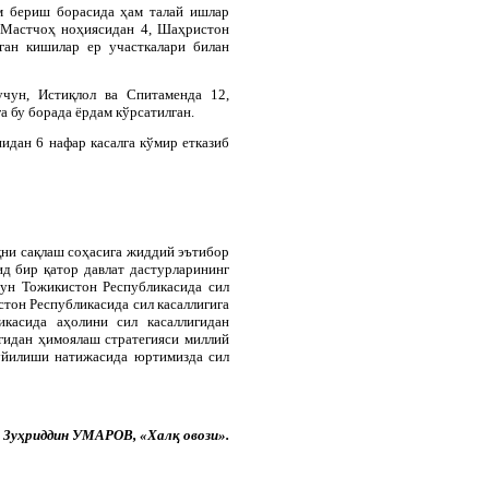
ам бериш борасида ҳам талай ишлар
 Мастчоҳ ноҳиясидан 4, Шаҳристон
ган кишилар ер участкалари билан
учун, Истиқлол ва Спитаменда 12,
а бу борада ёрдам кўрсатилган.
идан 6 нафар касалга кўмир етказиб
қни сақлаш соҳасига жиддий эътибор
ид бир қатор давлат дастурларининг
чун Тожикистон Республикасида сил
тон Республикасида сил касаллигига
касида аҳолини сил касаллигидан
гидан ҳимоялаш стратегияси миллий
қўйилиши натижасида юртимизда сил
Зуҳриддин УМАРОВ, «Халқ овози».