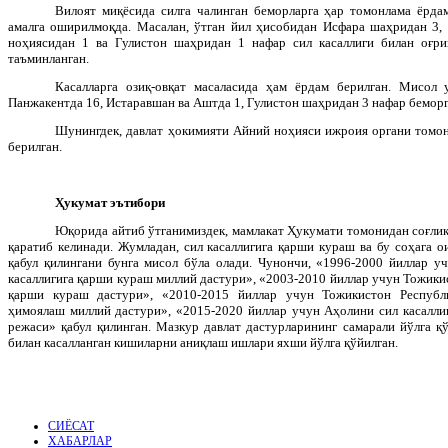
Вилоят миқёсида силга чалинган беморларга ҳар томонлама ёрд
амалга оширилмоқда. Масалан, ўтган йил ҳисобидан Исфара шаҳридан 3,
ноҳиясидан 1 ва Гулистон шаҳридан 1 нафар сил касаллиги билан оғри
таъминланган.
Касалларга озиқ-овқат масаласида ҳам ёрдам берилган. Мисол 
Панжакентда 16, Истаравшан ва Аштда 1, Гулистон шаҳридан 3 нафар беморг
Шунингдек, давлат ҳокимияти Айний ноҳияси ижроия органи томон
берилган.
Ҳукумат эътибори
Юқорида айтиб ўтганимиздек, мамлакат Ҳукумати томонидан соғли
қаратиб келинади. Жумладан, сил касаллигига қарши кураш ва бу соҳага о
қабул қилингани бунга мисол бўла олади. Чунончи, «1996-2000 йиллар у
касаллигига қарши кураш миллий дастури», «2003-2010 йиллар учун Тожикис
қарши кураш дастури», «2010-2015 йиллар учун Тожикистон Республи
ҳимоялаш миллий дастури», «2015-2020 йиллар учун Аҳолини сил касалли
режаси» қабул қилинган. Мазкур давлат дастурларининг самарали йўлга 
билан касалланган кишиларни аниқлаш ишлари яхши йўлга қўйилган.
СИЁСАТ
ХАБАРЛАР