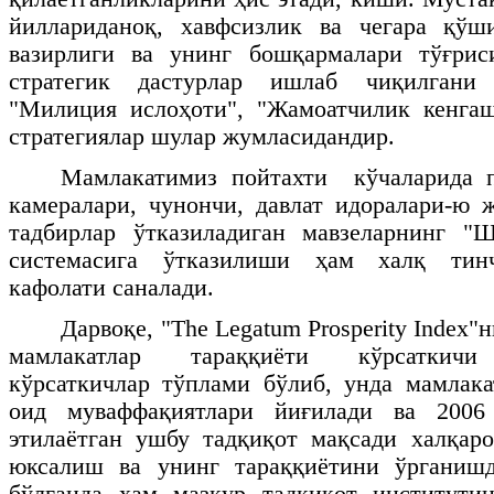
йиллариданоқ, хавфсизлик ва чегара қў
вазирлиги ва унинг бошқармалари тўғрис
стратегик дастурлар ишлаб чиқилгани
"Милиция ислоҳоти", "Жамоатчилик кенгаш
стратегиялар шулар жумласидандир.
Мамлакатимиз пойтахти кўчаларида п
камералари, чунончи, давлат идоралари-ю 
тадбирлар ўтказиладиган мавзеларнинг "Ш
системасига ўтказилиши ҳам халқ тин
кафолати саналади.
Дарвоқе, "
The
Legatum
Prosperity
Index
"н
мамлакатлар тараққиёти кўрсаткичи
кўрсаткичлар тўплами бўлиб, унда мамлака
оид муваффақиятлари йиғилади ва 200
этилаётган ушбу тадқиқот мақсади халқар
юксалиш ва унинг тараққиётини ўрганиш
бўлганда ҳам мазкур тадқиқот институти