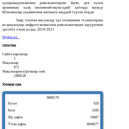
ҳунармандчилигини ривожлантириш йили, дея эълон
қилиниши халқ ижтимоий-иқтисодий ҳаётида мазкур
йўналишлар аҳамиятини англашга жиддий туртки берди.
Зикр этилган масалалар ҳал этилишини тезлаштириш
ва қишлоқлар инфратузилмасини ривожлантириш заруратини
ҳисобга олган ҳолда, 2019-2021
Муфассал...
СТАТИСТИКА
Сайтга кирганлар
1
Мақолалар
872
Мақолаларни кӯрганлар сони
2490228
ӮҚУВЧИЛАР
СОНИ
9
8
8
8
1
7
9
Бугун
928
Кеча
3280
Шу ҳафта
16687
Ӯтган ҳафта
9846677