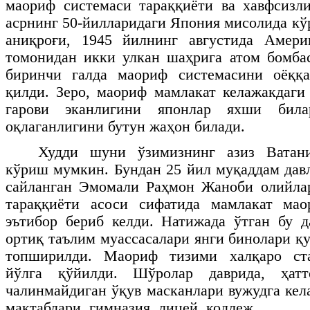
маориф системаси тараққиёти ва хавфсизл
асрнинг 50-йилларидаги Япония мисолида к
аниқроғи, 1945 йилнинг августида Амер
томонидан икки улкан шаҳрига атом бомба
биринчи галда маориф системасини оёққа
қилди. Зеро, маориф мамлакат келажакдаги
гарови эканлигини японлар яхши бил
оқлаганлигини бутун жаҳон билади.
Худди шуни ўзимизнинг азиз Ватан
кўриш мумкин. Бундан 25 йил муқаддам дав
сайланган Эмомали Раҳмон Жаноби олийлар
тараққиёти асоси сифатида мамлакат мао
эътибор бериб келди. Натижада ўтган бу 
ортиқ таълим муассасалари янги бинолари қ
топширилди. Маориф тизими халқаро ста
йўлга қўйилди. Шўролар даврида, ҳат
чалинмайдиган ўқув масканлари вужудга кел
мактаблари, гимназия, лицей, коллеж…