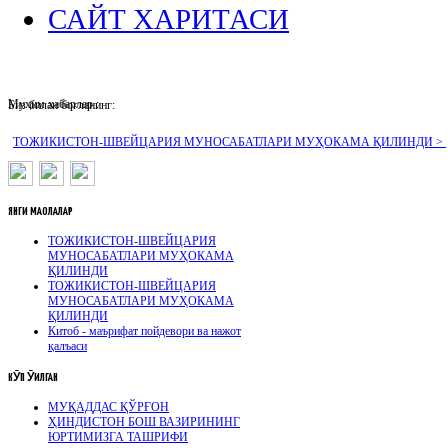
САЙТ ХАРИТАСИ
Муҳим хабарлар :
Биз билан боғланинг:
ТОЖИКИСТОН-ШВЕЙЦАРИЯ МУНОСАБАТЛАРИ МУҲОКАМА ҚИЛИНДИ >
ЯНГИ
МАҚОЛАЛАР
ТОЖИКИСТОН-ШВЕЙЦАРИЯ
МУНОСАБАТЛАРИ МУҲОКАМА
ҚИЛИНДИ
ТОЖИКИСТОН-ШВЕЙЦАРИЯ
МУНОСАБАТЛАРИ МУҲОКАМА
ҚИЛИНДИ
Китоб - маърифат пойдевори ва нажот
қалъаси
КӮП
ӮҚИЛГАН
МУҚАДДАС ҚЎРҒОН
ҲИНДИСТОН БОШ ВАЗИРИНИНГ
ЮРТИМИЗГА ТАШРИФИ