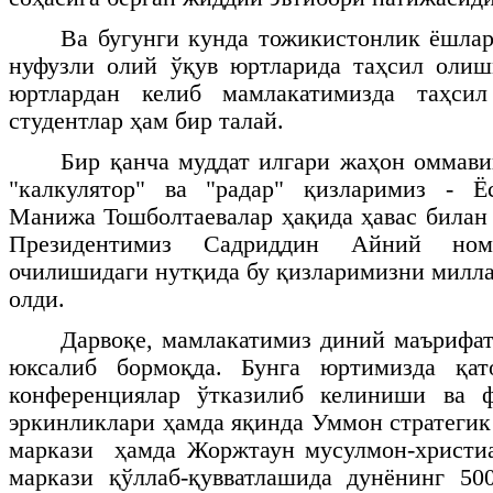
Ва бугунги кунда тожикистонлик ёшлар
нуфузли олий ўқув юртларида таҳсил олиш
юртлардан келиб мамлакатимизда таҳсил
студентлар ҳам бир талай.
Бир қанча муддат илгари жаҳон оммави
"калкулятор" ва "радар" қизларимиз - 
Манижа Тошболтаевалар ҳақида ҳавас билан
Президентимиз Садриддин Айний ном
очилишидаги нутқида бу қизларимизни милла
олди.
Дарвоқе, мамлакатимиз диний маърифат
юксалиб бормоқда. Бунга юртимизда қат
конференциялар ўтказилиб келиниши ва 
эркинликлари ҳамда яқинда Уммон стратегик
маркази ҳамда Жоржтаун мусулмон-христи
маркази қўллаб-қувватлашида дунёнинг 50