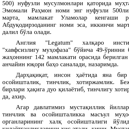
500) нуфузли мусулмонлари қаторида муҳ
Эмомали Раҳмон номи энг нуфузли 500ли
марта, мамлакат Уламолар кенгаши р
Абдуқодирзоданинг номи эса, иккинчи мар
далил бўла олади.
Англия "
Legatum
" халқаро инсти
"хавфсизлигу муҳофаза" бўйича 49-ўринни 
жаҳоннинг 142 мамлакати орасида берилган 
анчайин юқори баҳо саналади, назаримда.
Дарҳақиқат, инсон ҳаётида яна би
осойишталик, тинчлик, хотиржамлик. Бе
бирлари ҳақига дуо қилаётиб, тинчлигу хот
да, ахир.
Агар давлатимиз мустақиллик йиллар
тинчлик ва осойишталикка масъул муҳо
органларининг халқ осойишталиги йўли
қилаётганликларини ҳис этади, киши. Муста