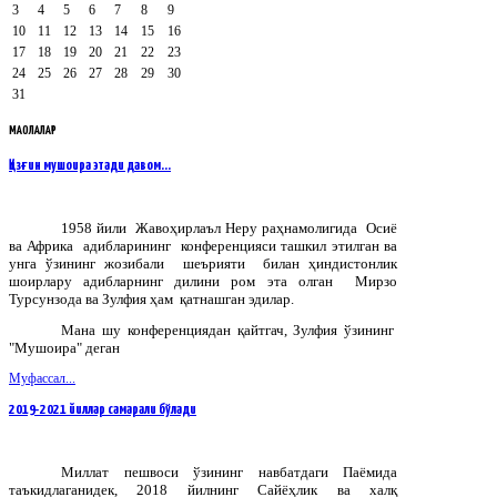
3
4
5
6
7
8
9
10
11
12
13
14
15
16
17
18
19
20
21
22
23
24
25
26
27
28
29
30
31
МАҚОЛАЛАР
Қизғин мушоира этади давом…
1958 йили Жавоҳирлаъл Неру раҳнамолигида Осиё
ва Африка адибларининг конференцияси ташкил этилган ва
унга ўзининг жозибали шеърияти билан ҳиндистонлик
шоирлару адибларнинг дилини ром эта олган Мирзо
Турсунзода ва Зулфия ҳам қатнашган эдилар.
Мана шу конференциядан қайтгач, Зулфия ўзининг
"Мушоира" деган
Муфассал...
2019-2021 йиллар самарали бўлади
Миллат пешвоси ўзининг навбатдаги Паёмида
таъкидлаганидек, 2018 йилнинг Сайёҳлик ва халқ