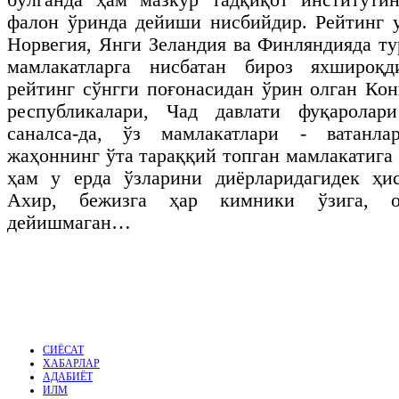
фалон ўринда дейиши нисбийдир. Рейтинг 
Норвегия, Янги Зеландия ва Финляндияда 
мамлакатларга нисбатан бироз яхшироқд
рейтинг сўнгги поғонасидан ўрин олган Ко
республикалари, Чад давлати фуқаролар
саналса-да, ўз мамлакатлари - ватанла
жаҳоннинг ўта тараққий топган мамлакатига
ҳам у ерда ўзларини диёрларидагидек ҳи
Ахир, бежизга ҳар кимники ўзига, о
дейишмаган…
СИЁСАТ
ХАБАРЛАР
АДАБИЁТ
ИЛМ