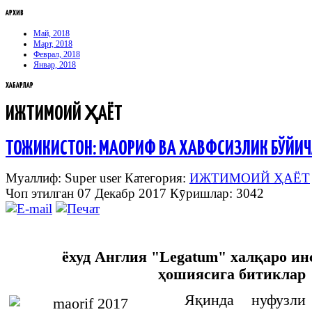
АРХИВ
Май, 2018
Март, 2018
Феврал, 2018
Январ, 2018
ХАБАРЛАР
ИЖТИМОИЙ ҲАЁТ
ТОЖИКИСТОН: МАОРИФ ВА ХАВФСИЗЛИК БЎЙИ
Муаллиф: Super user
Категория:
ИЖТИМОИЙ ҲАЁТ
Чоп этилган 07 Декабр 2017
Кӯришлар: 3042
ёхуд Англия "
Legatum
" халқаро ин
ҳошиясига битиклар
Яқинда нуфузли