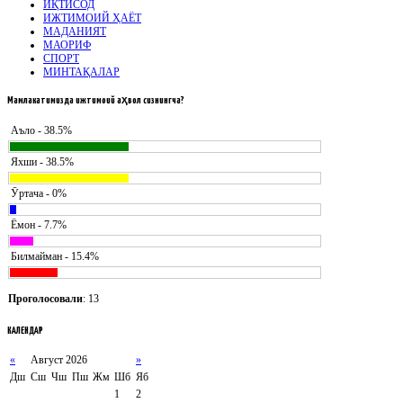
ИҚТИСОД
ИЖТИМОИЙ ҲАЁТ
МАДАНИЯТ
МАОРИФ
СПОРТ
МИНТАҚАЛАР
Мамлакатимизда
ижтимоий аҳвол сизнингча?
Аъло - 38.5%
Яхши - 38.5%
Ӯртача - 0%
Ёмон - 7.7%
Билмайман - 15.4%
Проголосовали
: 13
КАЛЕНДАР
«
Август 2026
»
Дш
Сш
Чш
Пш
Жм
Шб
Яб
1
2