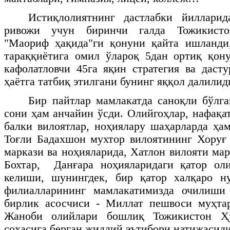
Истиқлолиятнинг дастлабки йиллари
ривожи учун биринчи галда Тожикисто
"Маориф ҳақида"ги қонуни қайта ишланди
тараққиётига омил ўлароқ 5дан ортиқ қон
кафолатловчи 45га яқин стратегия ва даст
ҳаётга татбиқ этилгани бунинг яққол далилид
Бир пайтлар мамлакатда саноқли бўлг
сони ҳам анчайин ўсди. Олийгоҳлар, нафақа
балки вилоятлар, ноҳиялару шаҳарларда ҳа
Тоғли Бадахшон мухтор вилоятининг Хоруғ
маркази ва ноҳияларида, Хатлон вилояти ма
Бохтар, Данғара ноҳияларидаги қатор оли
келиши, шунингдек, бир қатор халқаро ну
филиалларининг мамлакатимизда очилиши
бирлик асосчиси - Миллат пешвоси муҳт
Жаноби олийлари бошлиқ Тожикистон Ҳ
соҳасига берган жиддий эътибори натижасиди