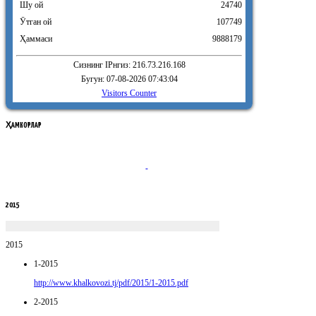
Шу ой
24740
Ӯтган ой
107749
Ҳаммаси
9888179
Сизнинг IPнгиз: 216.73.216.168
Бугун: 07-08-2026 07:43:04
Visitors Counter
ҲАМКОРЛАР
2015
2015
1-2015
http://www.khalkovozi.tj/pdf/2015/1-2015.pdf
2-2015