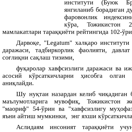
институти (Буюк Б
янгиланиб борадиган д
фаровонлик индексин
кўра, Тожикистон 
мамлакатлари тараққиёти рейтингида 102-ўри
Дарвоқе, "
Legatum
" халқаро институти 
даражаси, тадбиркорлик фаолияти, давлат
соғлиқни сақлаш тизими,
фуқаролар хавфсизлиги даражаси ва и
асосий кўрсаткичларни ҳисобга олган 
аниқлайди.
Шу нуқтаи назардан келиб чиқадиган 
маълумотларига мувофиқ, Тожикистон 
"маориф" 54-ўрин ва "хавфсизлигу муҳофа
яъни айтиш мумкинки, энг яхши кўрсаткичла
Аслидаям инсоният тараққиёти учу