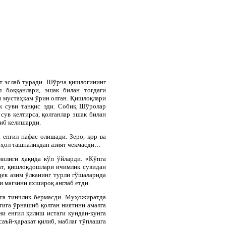
т эслаб туради. Шўрча қишлоғининг
л боққанлари, эшак билан тоғдаги
 мустаҳкам ўрин олган. Қишлоқлари
к суви танқис эди. Собиқ Шўролар
сув келтирса, қолганлар эшак билан
шиб келишарди.
 енгил нафас олишади. Зеро, қор ва
-ҳол ташналикдан азият чекмасди…
нлиги ҳақида кўп ўйларди. «Кўпга
ат, қишлоқдошлари ичимлик сувидан
дек азим ўлканинг турли гўшаларида
и мағзини яхшироқ англаб етди.
га тинчлик бермасди. Муҳожиратда
тига ўрнашиб қолган ниятини амалга
и енгил қилиш истаги кундан-кунга
аъй-ҳаракат қилиб, маблағ тўплашга