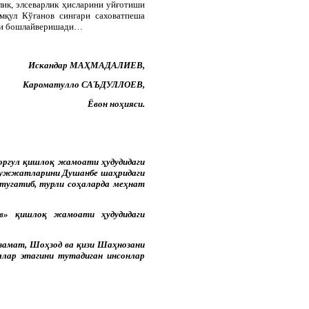
лик, элсеварлик ҳисларини уйғотиши
мқул Кўганов сингари саховатпеша
сари бошлайверишади…
Искандар МАҲМАДАЛИЕВ,
Кароматулло САЪДУЛЛОЕВ,
Ёвон ноҳияси.
Чоргул қишлоқ жамоати ҳудудидаги
 ҳужжатларини Душанбе шаҳридаги
тугатиб, турли соҳаларда меҳнат
в» қишлоқ жамоати ҳудудидаги
Азамат, Шоҳзод ва қизи Шаҳнозани
ллар этагини тутадиган инсонлар