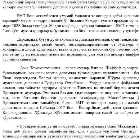
Раҳмоннинг Корея Республикасида бўлиб ўтган халқаро Сув форумида кирит
халқаро амалиёт ўн йиллиги, деб эълон қилиш таклифини қўллаб-қувватлади.
БМТ Бош ассамблеяси умумий мажлиси томонидан қабул қилинган
тараққиёт учун» халқаро амалиёт ўн йиллиги Халқаро сув захиралари куни
март 2028 йилда тугайди. Жаҳон миқёсида нуфузли ташкилот – БМТ томони
билан ўта муҳим қарорлар қабул қилиниши биз – тожикистонликлар учун ифт
Дарҳақиқат, бугун дунё аҳолиси қаршисида ичимлик суви танқислиги 
имкониятларимиздан келиб чиқиб, ватандошларимизнинг оз бўлса-да, 
қондиришга ҳисса қўша олсак, ватанпарварлик ва инсоний бурчимизни бажа
ато этган бу мўъжизавий неъматни асрашимиз, уни келгуси авлодга шаффо
бурчимиз саналади.
- Азиз Тожикистонимиз – зилол сувлар ўлкаси. Шаффоф сувларг
булоқларимиз, захираси асрлар давомида тугамайдиган музликларимиз – бе
Ёвон ноҳиясидаги Чоргул қишлоқ жамоатига қарашли Шўрча қишлоғи
муассасаси директори Гулрухсор Олтибоева. - Улардан оқилона фойдалани
сақлаш, она-табиатга эҳтиром кўрсатиш Тинчлик ва миллий бирлик асос
Президенти муҳтарам Эмомали Раҳмон ҳидоятларининг моҳиятини ташкил э
эса, сизу бизнинг биринчи даражали вазифамиздир. Мактабимизда ў
Президентимизнинг ташаббуси билан БМТ томонидан халқаро амалиёт
давлатимиз сарвари Паёмида 2017 йил – Ёшлар йили, деб эълон қилиниши
Қишлоқдошимиз Хўжамқул Кўганов амалга оширган савоб ва хайрли ам
кўрсатамиз…
- Президентимиз ўтган йил декабр ойида мамлакат Олий Мажлисига
йили, деб эълон қилиш таклифини киритди, - дейди ўқитувчи Ойимгул 
томонидан ёшларимизга кўрсатаётган ғамхўрликларнинг навбатдагиси дес