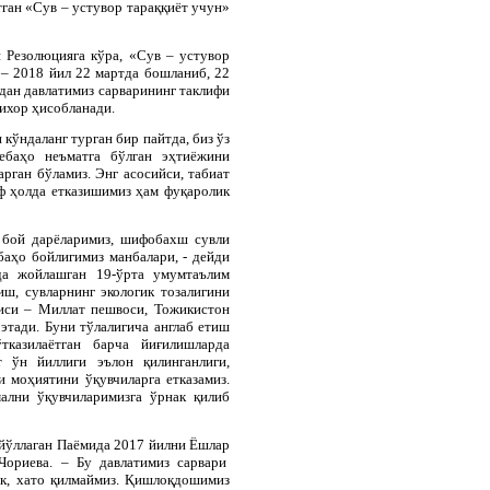
ган «Сув – устувор тараққиёт учун»
 Резолюцияга кўра, «Сув – устувор
 – 2018 йил 22 мартда бошланиб, 22
дан давлатимиз сарварининг таклифи
ихор ҳисобланади.
кўндаланг турган бир пайтда, биз ўз
бебаҳо неъматга бўлган эҳтиёжини
рган бўламиз. Энг асосийси, табиат
ф ҳолда етказишимиз ҳам фуқаролик
а бой дарёларимиз, шифобахш сувли
баҳо бойлигимиз манбалари, - дейди
да жойлашган 19-ўрта умумтаълим
ш, сувларнинг экологик тозалигини
чиси – Миллат пешвоси, Тожикистон
тади. Буни тўлалигича англаб етиш
тказилаётган барча йиғилишларда
 ўн йиллиги эълон қилинганлиги,
 моҳиятини ўқувчиларга етказамиз.
ални ўқувчиларимизга ўрнак қилиб
 йўллаган Паёмида 2017 йилни Ёшлар
Чориева. – Бу давлатимиз сарвари
ак, хато қилмаймиз. Қишлоқдошимиз