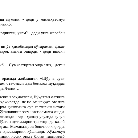
иш мумкин, - деди у маслаҳатомуз
зланиб.
ўрдингми, укам? - деди унга жавобан
ғни ўз ҳисобимдан кўтараман, фақат
езроқ амалга ошарди, - деди ишонч
б. – Сув келтирган элда азиз, - деган
ғ орасида жойлашган «Шўрча сув»
ам, ота-онаси ҳам бемалол муқаддас
рди. Лекин…
чеккан заҳматлари, йўқотган олтинга
ҳожиратда не-не машаққат эвазига
рча қишлоғига сув келтириш истаги
ўгановнинг эзгу нияти амалга ошди.
Қишлоқдошлари ҳашар усулида қувур
бўлган қитъаларни тракторида қазиб
од ака Маманазаров бошчилик қилди.
ўз ҳиссаларини қўшишди. Хўжамқул
ларни иссиқ овқат билан таъминлаб