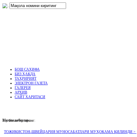
нглар
.
БОШ САҲИФА
БИЗ ҲАҚДА
ТАҲРИРИЯТ
ЭЛЕКТРОН ГАЗЕТА
ГАЛЕРЕЯ
АРХИВ
САЙТ ХАРИТАСИ
Муҳим хабарлар :
Биз билан боғланинг:
ТОЖИКИСТОН-ШВЕЙЦАРИЯ МУНОСАБАТЛАРИ МУҲОКАМА ҚИЛИНДИ >