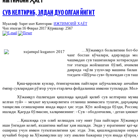
ИЖТИМОИЙ ҲАЁТ
СУВ КЕЛТИРИБ, ЭЛДАН ДУО ОЛГАН ЙИГИТ
Муаллиф: Super user
Категория:
ИЖТИМОИЙ ҲАЁТ
Чоп этилган 16 Феврал 2017
Кӯришлар: 2567
…Хўжамқул болалигини бот-бо
чанг босган кўчалари, адирларда мо
чашмадан сув ташиганлари хотирасидан
тоғ этагида жойлашган бўлиб, ичимли
даврида «қўли узун»лар машина билан 
тоғдаги «Шўрча сув» булоғидан сув та
Қиш-қировли кунлар, ёғингарчилик пайтлари шўрчаликлар анчайин
ёмғир сувларидан рўзғор учун етарлича фойдаланиш имкони туғиларди. Мол
Хўжамқул ёшлигидан қишлоққа қандай қилиб сув келтириш мумки
келган туй» – меҳнат муҳожирлигига отланиш зиммасига тушгач, дарҳақиқ
танқислик сезишларини янада яққол ҳис этди. Кўп жойларда бўлди, Россия
ишлади. Қаерда бўлмасин, халқимизнинг: - Сув - ободончилик, - деган ҳикмат
…Қишлоққа сув олиб келишдек эзгу ният ўша пайтлари Хўжамқул
иши ўнгидан келиб, яхшигина маблағ ҳам ишлади. Энди у юрагининг қат-қа
ошириш учун имкон туғилганлигини ҳис этди. Эли, қишлоқдошлари оғирин
кучайиб борар ва Хўжамқулни шу эзгу амални бажариш учун янада кўпроқ с