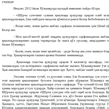
ундарди.
Ниҳоят, 2012 йили Хўжамқулда шундай имконият пайдо бўлди.
- «Шўрча сув»нинг сувини қишлоққа қувурлар орқали олиб кел
қишлоқдошлари, ўша пайтдаги маҳалла қўмитаси раиси Бозор Бобобековга ю
- Яхши ният, лекин қанча маблағ сарфлаш лозимлигини ҳам ўйлаб к
Бозор ака.
- Мен ҳисоб-китоб қилиб чиқдим, қувурларга сарфланадиган мабла
қишлоқдошларимиз ҳашар тариқасида бу ишга қўл урсалар, мақсадимиз т
билан Хўжамқул.
- Балли, укам, яхши ният қилибсан, - деди Бозор ака унга мамнун боқи
гап бор. Ҳашарчиларни ташкил қилиш бизнинг зиммамизда.
…Қишлоққа пластик қувурлар орқали 8 километр масофада, то
чашмасидан сув келтиришга сарфланган маблағ эвазига Хўжамқулнинг ўзи ҳ
Ҳаж амалини бажариб келишлари мумкин эди. Ҳатто, маблағ ошиб ҳам қола
Эзгулик этагини тутиб, эл дуосини олиш, ўзи болалигида сув учун 
тенг вақтини қишлоқнинг бугунги ёшларига раво кўрмаган Хўжамқул му
тўплаган маблағини қишлоқдошлари учун сарфлади. Ўзи туғилиб-ўсган Шў
ҳамма нарсадан устун турарди. Хайр-саховат ва ҳиммати беқиёс Хўжамқул К
Шўрчага қувурлар орқали «Шўрча сув»дан оби ҳаёт оқиб кела бошлади. 
учун ўралар қазишди. Абдуназар Салимов эса, қўл билан қазиш ўта қийин 
чиқди. Тез орада қувурлар ўрнатилиб, усти кўмилди. Ҳашарчиларга Элмур
Ҳашарга, ҳатто, ўқитувчи Маҳат Ибрагимов бошлиқ ўқувчилар гуруҳи 
Кўганов ҳашарчиларнинг ишидан илҳомланиб, боқувдаги буқани сўйиб, у