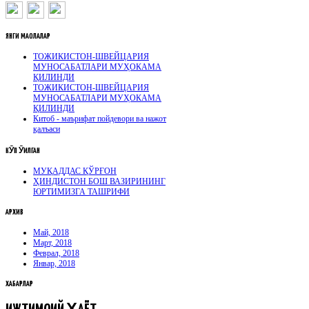
ЯНГИ
МАҚОЛАЛАР
ТОЖИКИСТОН-ШВЕЙЦАРИЯ
МУНОСАБАТЛАРИ МУҲОКАМА
ҚИЛИНДИ
ТОЖИКИСТОН-ШВЕЙЦАРИЯ
МУНОСАБАТЛАРИ МУҲОКАМА
ҚИЛИНДИ
Китоб - маърифат пойдевори ва нажот
қалъаси
КӮП
ӮҚИЛГАН
МУҚАДДАС ҚЎРҒОН
ҲИНДИСТОН БОШ ВАЗИРИНИНГ
ЮРТИМИЗГА ТАШРИФИ
АРХИВ
Май, 2018
Март, 2018
Феврал, 2018
Январ, 2018
ХАБАРЛАР