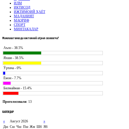
ИЛМ
ИҚТИСОД
ИЖТИМОИЙ ҲАЁТ
МАДАНИЯТ
МАОРИФ
СПОРТ
МИНТАҚАЛАР
Мамлакатимизда
ижтимоий аҳвол сизнингча?
Аъло - 38.5%
Яхши - 38.5%
Ӯртача - 0%
Ёмон - 7.7%
Билмайман - 15.4%
Проголосовали
: 13
КАЛЕНДАР
«
Август 2026
»
Дш
Сш
Чш
Пш
Жм
Шб
Яб