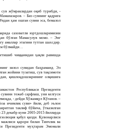
 сув жўмраклардан оқиб турибди, -
аманазаров. – Биз сувнинг қадрига
 Ундан ҳам ошган сувни эса, бемалол
ларида саховатли юртдошларимизни
дан бўлган Мамасулув момо. – Энг
гу амаллар этагини тутган шахсдир.
кам бўлмайди…
 етишиб чиққанидан ҳақли равишда
нинг зилол сувидан баҳраманд. Эл
ган жойини тузатиш, сув тақсимоти
идан, қишлоқдошларининг олқишига
икистон Республикаси Президенти
сувини тежаб сарфлаш, уни келгуси
лмоқда, - дейди Хўжамқул Кўганов. –
за ичимлик суви» йили, деб эълон
иритган таклиф бўйича, ўтказилган
 23 декабр куни 2005-2015 йилларда
езолюция қабул қилди. Қувонарлиси
 мажлиси қарори билан Тинчлик ва
си Президенти муҳтарам Эмомали