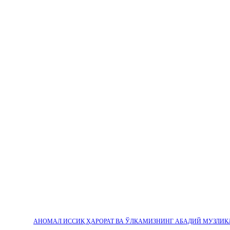
АНОМАЛ ИССИҚ ҲАРОРАТ ВА ЎЛКАМИЗНИНГ АБАДИЙ МУЗЛИК