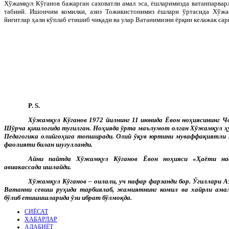
Хўжамқул Кўганов бажарган саховатли амал эса, ёшларимизда ватанпарвар
табиий. Ишончим комилки, азиз Тожикистонимиз ёшлари ўртасида Хўжа
йигитлар ҳали кўплаб етишиб чиқади ва улар Ватанимизни ёрқин келажак 
P
.
S
.
Хўжамқул Кўганов 1972 йилнинг 11 июнида Ёвон ноҳиясининг 
Шўрча қишлоғида туғилган. Ноҳияда ўрта маълумот олган Хўжамқул
Педагогика олийгоҳига топширади. Олий ўқув юртини муваффақиятли 
фаолияти билан шуғулланди.
Айни пайтда Хўжамқул Кўганов Ёвон ноҳияси «Ҳаёти на
авиакассада ишлайди.
Хўжамқул Кўганов – оилали, уч нафар фарзанди бор. Ўғиллари 
Ватанни севиш руҳида тарбиялаб, жамиятнинг комил ва хайрли ама
бўлиб етишишларида ўзи ибрат бўлмоқда.
СИЁСАТ
ХАБАРЛАР
АДАБИЁТ