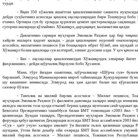
турди.
- Яқин 350 хўжалик яшаётган қишлоғимизнинг саккизта нуқтасида
дейди суҳбатимиз асносида қишлоқ оқсоқолларидан бири Тошмурод бобо М
етамиз. Ортиқча сув бу ерларда қурилган цемент цистерналарда сақланади.
суғориш ишларида қўллаймиз. Хўжамқул, дарҳақиқат, валламатлик қилди.
- Давлатимиз сарвари муҳтарам Эмомали Раҳмон ҳар бир чиқиш
хайрли ишларга ҳидоят қилади, - деди қишлоқнинг нуроний онахонлари
асосийси, миллатимиз пешвоси ўзи бошқаларга ибрат бўлиб, ана шундай эз
Хўжамқул болам қишлоққа сув келтириб, элнинг дуосини олди. У ҳеч қачон 
- Биз – оқсоқоллар қишлоғимиздан Хўжамқулдек элпарвар йигит
фахрланамиз, - дейди шўрчалик Нарзулло бобо Ҳусанов.
Мана, тўрт йилдан ошяптики, шўрчаликлар «Шўрча сув» булоғи
бирлашиб, Элмурод Маманазаровни мироб тайинлашди. Қувурларнинг бузил
шу кишининг зиммасида. Элмурод ака ҳам адолат билан иш кўрганлиг
сазовор бўлган.
- Тинчлик ва миллий бирлик асосчиси – Миллат пешвоси, Тож
муҳтарам Эмомали Раҳмон ўз фаолияти давомида халқаро миқёсда ичимлик 
авлодга экологик тоза ҳолда етказиб бериш ҳақида мунтазам саъй-ҳаракат қи
Бевосита Президентимиз ташаббуси билан БМТ томонидан «2003 йил – То
қилинганди. Бундан ташқари, Президентимиз муҳтарам Эмомали Раҳмон к
форумда қабул қилинган Декларация асосида БМТ Бош ассамблеяси 2003 йил
«Сув – ҳаёт учун» халқаро амалиёт ўн йиллиги эълон қилиниши ҳақида Р
шундаки, ўтган йили декабр ойи охирида БМТ Бош ассамблеяси умумий
миллий бирлик асосчиси – Миллат пешвоси, Тожикистон Республика