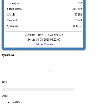
Шу ҳафта
1052
Ӯтган ҳафта
9871492
Шу ой
33292
Ӯтган ой
107749
Ҳаммаси
9896731
Сизнинг IPнгиз: 216.73.216.122
Бугун: 10-08-2026 08:22:09
Visitors Counter
ҲАМКОРЛАР
2015
2015
1-2015