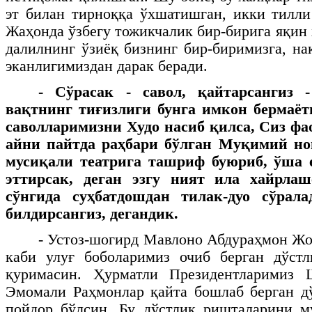
эт билан тирноққа ўхшатишган, икки тилли
Жаҳонда ўзбегу тожикчалик бир-бирига яқин
далилнинг ўзиёқ бизнинг бир-биримизга, на
эканлигимиздан дарак беради.
- Сўрасак - савол, қайтарсангиз
вақтнинг тиғизлиги бунга имкон бермаёт
саволларимизни Худо насиб қилса, Сиз фа
айни пайтда раҳбари бўлган Муқимий но
мусиқали театрига ташриф буюриб, ўша 
эттирсак, деган эзгу ният ила хайрлаш
сўнгида суҳбатдошдан тилак-дуо сўрал
билдирсангиз, дегандик.
- Устоз-шогирд Мавлоно Абдураҳмон Ж
каби улуғ боболаримиз очиб берган дўстл
қуримасин. Ҳурматли Президентларимиз 
Эмомали Раҳмонлар қайта бошлаб берган д
пойдор бўлсин. Бу дўстлик ришталарини м