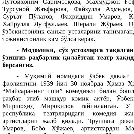
Лутфихоним Саримсоқова, Маҳмуджон Ғоф
Турсуной Жаъфарова, Файзулла Аҳмедов,
Суръат Пўлатов, Фахриддин Умаров, К
Хайрулла Лутфуллаев, Шерали Жўраев, О
ўзбекистонлик санъат усталарини танимаган
тожикистонлик кам бўлса керак.
- Модомики, сўз устозларга тақалган
ўзингиз раҳбарлик қилаётган театр ҳақи
берсангиз.
- Муқимий номидаги ўзбек давлат 
фаолиятини 1939 йил 30 ноябрда Ҳамза Ҳ
“Майсаранинг иши” комедияси билан бошла
раҳбар этиб машҳур комик актёр, Ўзбек
Миршоҳид Мироқилов тайинланган. У
республика театрларидаги комедия жа
артистларни жалб қилади. Труппага режи
Умаров, Бобо Хўжаев, артистлардан М