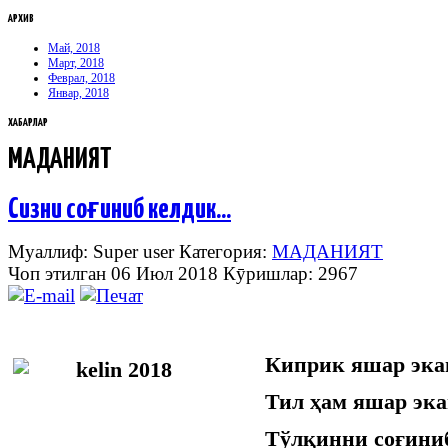
АРХИВ
Май, 2018
Март, 2018
Феврал, 2018
Январ, 2018
ХАБАРЛАР
МАДАНИЯТ
Сизни соғиниб келдик...
Муаллиф: Super user
Категория:
МАДАНИЯТ
Чоп этилган 06 Июл 2018
Кӯришлар: 2967
Киприк яшар экан
Тил ҳам яшар эка
Тўлқинни соғини