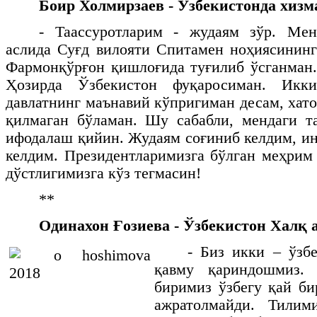
Боир Холмирзаев - Ўзбекистонда хизма
- Таассуротларим - жудаям зўр. Мен
аслида Суғд вилояти Спитамен ноҳиясининг
Фармонқўрғон қишлоғида туғилиб ўсганман.
Ҳозирда Ўзбекистон фуқаросиман. Икки
давлатнинг маънавий кўпригиман десам, хато
қилмаган бўламан. Шу сабабли, мендаги т
ифодалаш қийин. Жудаям соғиниб келдим, ин
келдим. Президентларимизга бўлган меҳрим
дўстлигимизга кўз тегмасин!
**
Одинахон Ғозиева - Ўзбекистон Халқ 
- Биз икки – ўзб
қавму қариндошмиз. 
биримиз ўзбегу қай б
ажратолмайди. Тилим