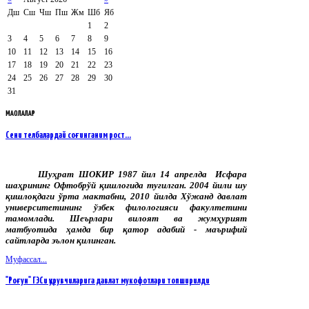
Дш
Сш
Чш
Пш
Жм
Шб
Яб
1
2
3
4
5
6
7
8
9
10
11
12
13
14
15
16
17
18
19
20
21
22
23
24
25
26
27
28
29
30
31
МАҚОЛАЛАР
Сени телбалардай соғинганим рост…
Шуҳрат
ШОКИР
1987
йил
14
апрелда
Исфара
шаҳрининг
Офтобрўй
қишлоғида
туғилган
.
2004 йили шу
қишлоқдаги ўрта мактабни, 2010 йилда Хўжанд давлат
университетининг ўзбек филологияси факултетини
тамомлади. Шеърлари вилоят ва жумҳурият
матбуотида ҳамда бир қатор адабий - маърифий
сайтларда эълон қилинган.
Муфассал...
"Роғун" ГЭСи қурувчиларига давлат мукофотлари топширилди