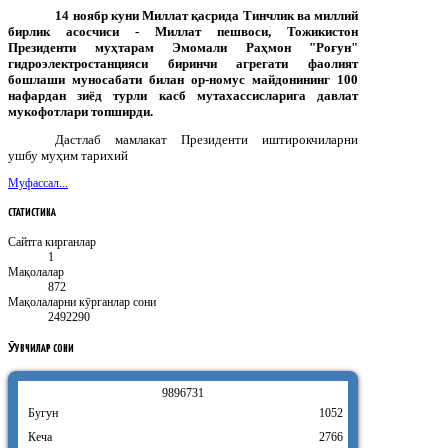
14 ноябр куни Миллат қасрида Тинчлик ва миллий
бирлик асосчиси - Миллат пешвоси, Тожикистон
Президенти муҳтарам Эмомали Раҳмон "Роғун"
гидроэлектростанцияси биринчи агрегати фаолият
бошлаши муносабати билан ор-номус майдонининг 100
нафардан зиёд турли касб мутахассисларига давлат
мукофотлари топширди.
Дастлаб мамлакат Президенти иштирокчиларни
ушбу муҳим тарихий
Муфассал...
СТАТИСТИКА
Сайтга кирганлар
1
Мақолалар
872
Мақолаларни кӯрганлар сони
2492290
ӮҚУВЧИЛАР
СОНИ
9
8
9
6
7
3
1
Бугун
1052
Кеча
2766