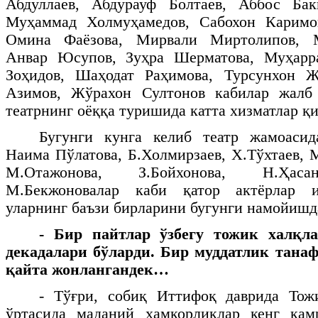
Абдуллаев, Абдурауф Болтаев, Аббос Ба
Муҳаммад Холмуҳамедов, Сабохон Каримо
Омина Фаёзова, Мирвали Миртолипов, 
Анвар Юсупов, Зуҳра Шерматова, Муҳарр
Зоҳидов, Шаҳодат Раҳимова, Турсунхон Ж
Азимов, Жўрахон Султонов кабилар жалб 
театрнинг оёққа туришида катта хизматлар қ
Бугунги кунга келиб театр жамоаси
Наима Пўлатова, Б.Холмирзаев, Х.Тўхтаев, 
М.Отажонова, З.Бойхонова, Н.Ҳасан
М.Бекжоновалар каби қатор актёрлар 
уларнинг баъзи бирларини бугунги намойишд
- Бир пайтлар ўзбегу тожик халқла
декадалари бўларди. Бир муддатлик танаф
қайта жонлангандек…
- Тўғри, собиқ Иттифоқ даврида Тож
ўртасида маданий ҳамкорликлар кенг қам