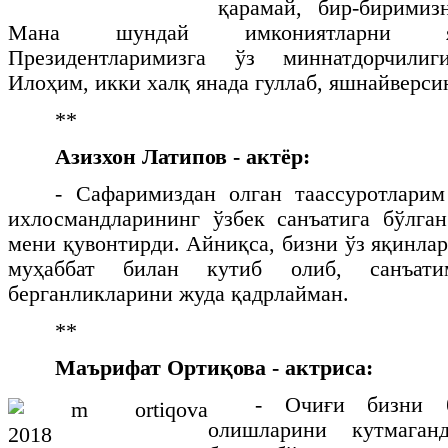
қарамай, бир-бирими
Мана шундай имкониятларни яр
Президентларимизга ўз миннатдорчилиг
Илоҳим, икки халқ янада гуллаб, яшнайверси
**
Азизхон Латипов - актёр:
- Сафаримиздан олган таассуротларим
ихлосмандларининг ўзбек санъатига бўлга
мени қувонтирди. Айниқса, бизни ўз яқинлар
муҳаббат билан кутиб олиб, санъат
берганликларини жуда қадрлайман.
**
Маърифат Ортиқова - актриса:
- Очиғи бизни 
олишларини кутмаган