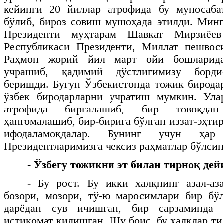
кейинги 20 йиллар атрофида бу муносабат
бўлиб, бироз совиш мушоҳада этилди. Мин
Президенти муҳтарам Шавкат Мирзиёев
Республикаси Президенти, Миллат пешво
Раҳмон жорий йил март ойи бошларид
учрашиб, қадимий дўстлигимизу борди
беришди. Бугун Ўзбекистонда тожик бирода
ўзбек биродарларни учратиш мумкин. Ула
атрофида биргалашиб, бир товоқдан
ҳангомалашиб, бир-бирига бўлган иззат-эҳт
ифодаламоқдалар. Бунинг учун ҳар
Президентларимизга чексиз раҳматлар бўлсин
- Ўзбегу тожикни эт билан тирноқ д
- Бу рост. Бу икки халқнинг азал-аз
бозори, мозори, тў-ю маросимлари бир бў
дарёдан сув ичишган, бир сарзаминда а
истиқомат қилишган. Шу боис, бу халқлар ти