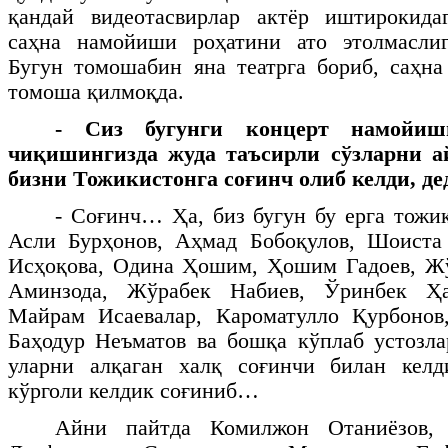
қандай видеотасвирлар актёр иштирокид
саҳна намойиши роҳатини ато этолмасли
Бугун томошабин яна театрга бориб, саҳн
томоша қилмоқда.
- Сиз бугунги концерт намойиш
чиқишингизда жуда таъсирли сўзларни а
бизни Тожикистонга соғинч олиб келди, д
- Соғинч… Ҳа, биз бугун бу ерга тожик
Асли Бурҳонов, Аҳмад Бобоқулов, Шоиста
Исҳоқова, Одина Ҳошим, Ҳошим Гадоев, Жў
Аминзода, Жўрабек Набиев, Ўринбек Ҳ
Майрам Исаевалар, Кароматулло Қурбонов
Баҳодур Неъматов ва бошқа кўплаб устозл
уларни алқаган халқ соғинчи билан кел
кўрголи келдик соғиниб…
Айни пайтда Комилжон Отаниёзов,