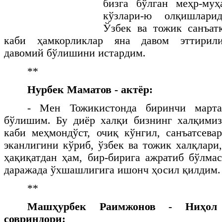
бизга бўлган меҳр-муҳ
кўзлари-ю олқишлари
Ўзбек ва тожик санъат
каби ҳамкорликлар яна давом эттирили
давомий бўлишини истардим.
**
Нурбек Маматов - актёр:
- Мен Тожикистонда биринчи марта
бўлишим. Бу диёр халқи бизнинг халқимиз
каби меҳмондўст, очиқ кўнгил, санъатсевар
эканлигини кўриб, ўзбек ва тожик халқлари,
ҳақиқатдан ҳам, бир-бирига ажратиб бўлмас
даражада ўхшашлигига ишонч ҳосил қилдим.
**
Машҳурбек Раимжонов - Ниҳол 
совриндори: