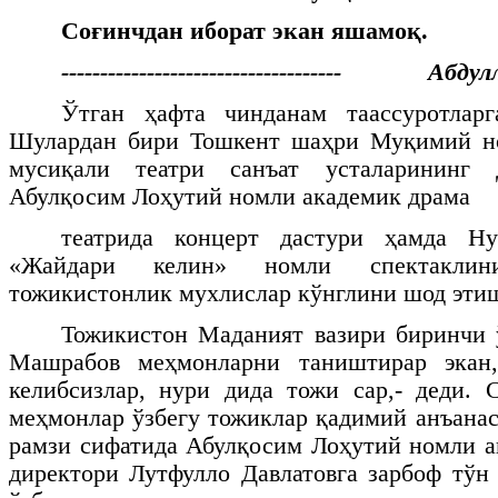
Соғинчдан иборат экан яшамоқ.
------------------------------------ Абду
Ўтган ҳафта чинданам таассуротлар
Шулардан бири Тошкент шаҳри Муқимий но
мусиқали театри санъат усталарининг
Абулқосим Лоҳутий номли академик драма
театрида концерт дастури ҳамда Ну
«Жайдари келин» номли спектакли
тожикистонлик мухлислар кўнглини шод эти
Тожикистон Маданият вазири биринчи 
Машрабов меҳмонларни таништирар экан,
келибсизлар, нури дида тожи сар,- деди. 
меҳмонлар ўзбегу тожиклар қадимий анъанас
рамзи сифатида Абулқосим Лоҳутий номли а
директори Лутфулло Давлатовга зарбоф тўн