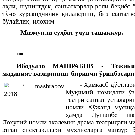
аҳли, шунингдек, санъаткорлар роли беқиёс
тў-ю хурсандчилик қилаверинг, биз санъатк
бўлайлик, илоҳим.
- Мазмунли суҳбат учун ташаккур.
**
Ибодулло МАШРАБОВ - Тожикист
маданият вазирининг биринчи ўринбосари
- Ҳамкасб дўстлар
Муқимий номидаги ўз
театри санъат усталар
номли Хўжанд мусиқа
ҳамда Душанбе шаҳ
Лоҳутий номли академик драма театридаги 
этган спектакллари мухлисларга манзур 