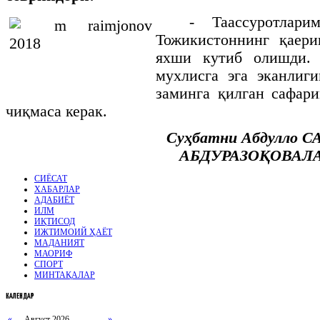
- Таассуротлар
Тожикистоннинг қаери
яхши кутиб олишди.
мухлисга эга эканлиг
заминга қилган сафар
чиқмаса керак.
Суҳбатни Абдулло
С
АБДУРАЗОҚОВАЛ
СИЁСАТ
ХАБАРЛАР
АДАБИЁТ
ИЛМ
ИҚТИСОД
ИЖТИМОИЙ ҲАЁТ
МАДАНИЯТ
МАОРИФ
СПОРТ
МИНТАҚАЛАР
КАЛЕНДАР
«
Август 2026
»