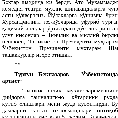
Бохтар шаҳрида юз берди. Ато Муҳаммадж
комедия театри мухлис-шинавандаларга чун
асти қўяверасиз. Йўлакларга қўшимча ўрин
Хурсандчилиги юз-кўзларида уфуриб турга
қадимий халқлар ўртасидаги дўстлик риштал
улуғ инсонлар – Тинчлик ва миллий бирли
пешвоси, Тожикистон Президенти муҳтара
Ўзбекистон Президенти муҳтарам Шав
ташаккурлар изҳор этишди.
**
Турғун Бекназаров - Ўзбекистонд
артист:
- Тожикистонлик мухлисларимизнинг
дийдорга ташналиги-ю, кўтаринки руҳда
кутиб олишлари мени жуда қувонтирди. Бу
дамларни санъат ихлосмандлари интиқиб
кутишганини ҳис қилиб турдим. Биламизки,