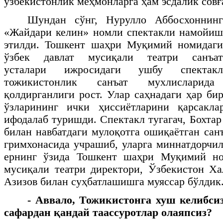
ўзбекистонлик меҳмонларга ҳам эсдалик совғ
Шундан сўнг, Нурулло Аббосхоннинг
«Жайдари келин» номли спектакли намойиш
этилди. Тошкент шаҳри Муқимий номидаги
ўзбек давлат мусиқали театри санъат
усталари ижросидаги ушбу спектакл
тожикистонлик санъат мухлисларида
қолдирганлиги рост. Улар саҳнадаги ҳар би
ўзларининг ички ҳиссиётларини қарсакл
ифодалаб туришди. Спектакл тугагач, Бохта
билан навбатдаги мулоқотга ошиқаётган сан
гримхонасида учрашиб, уларга миннатдорчил
ернинг ўзида Тошкент шаҳри Муқимий но
мусиқали театри директори, Ўзбекистон Х
Азизов билан суҳбатлашишга муяссар бўлдик
- Аввало, Тожикистонга хуш келибсиз
сафардан қандай таассуротлар олаяпсиз?