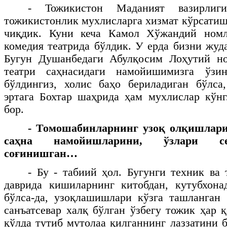
- Тожикистон Маданият вазирлиг
тожикистонлик мухлисларга хизмат кўрсатиш
чиқдик. Куни кеча Камол Хўжандий ном
комедия театрида бўлдик. У ерда бизни жуд
Бугун Душанбедаги Абулқосим Лоҳутий н
театри саҳнасидаги намойишимизга ўзин
бўлдингиз, холис баҳо бериладиган бўлса
эртага Бохтар шаҳрида ҳам мухлислар кўн
бор.
- Томошабинларнинг узоқ олқишлари
саҳна намойишларини, ўзлари се
соғинишган…
- Бу - табиий ҳол. Бугунги техник ва 
даврида кишиларнинг китобдан, кутубхона
бўлса-да, узоқлашишлари кўзга ташланган
санъатсевар халқ бўлган ўзбегу тожик ҳар 
қўлда тутиб мутолаа қилганнинг лаззатини 