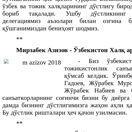
ўзбек ва тожик халқларининг дўстлигу биро
бориб тақалади. Ушбу дўстликнинг 
делегациямиз аъзолари билан озгина бў
қўшганимиздан бениҳоят шодмиз.
**
Мирзабек Азизов - Ўзбекистон Халқ а
- Биз ўзбекист
тожикистонлик санъа
қўмсаб келдик. Ўрин
Гадоев, Жўрабек Муро
Жўрабек Набиев ва 
санъаткорларнинг соғинчи бизни бу диёрга
дамда бизнинг дўстлигимизга жаҳон аҳли ҳа
Бу дўстлик ришталари ҳеч қачон узилмасин.
**