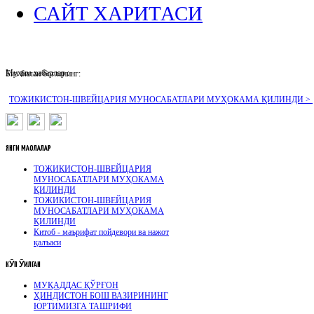
САЙТ ХАРИТАСИ
Муҳим хабарлар :
Биз билан боғланинг:
ТОЖИКИСТОН-ШВЕЙЦАРИЯ МУНОСАБАТЛАРИ МУҲОКАМА ҚИЛИНДИ >
ЯНГИ
МАҚОЛАЛАР
ТОЖИКИСТОН-ШВЕЙЦАРИЯ
МУНОСАБАТЛАРИ МУҲОКАМА
ҚИЛИНДИ
ТОЖИКИСТОН-ШВЕЙЦАРИЯ
МУНОСАБАТЛАРИ МУҲОКАМА
ҚИЛИНДИ
Китоб - маърифат пойдевори ва нажот
қалъаси
КӮП
ӮҚИЛГАН
МУҚАДДАС ҚЎРҒОН
ҲИНДИСТОН БОШ ВАЗИРИНИНГ
ЮРТИМИЗГА ТАШРИФИ