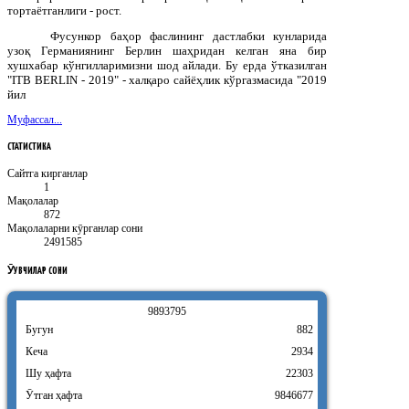
тортаётганлиги - рост.
Фусункор баҳор фаслининг дастлабки кунларида
узоқ Германиянинг Берлин шаҳридан келган яна бир
хушхабар кўнгилларимизни шод айлади. Бу ерда ўтказилган
"
ITB
BERLIN
- 2019" - халқаро сайёҳлик кўргазмасида "2019
йил
Муфассал...
СТАТИСТИКА
Сайтга кирганлар
1
Мақолалар
872
Мақолаларни кӯрганлар сони
2491585
ӮҚУВЧИЛАР
СОНИ
9
8
9
3
7
9
5
Бугун
882
Кеча
2934
Шу ҳафта
22303
Ӯтган ҳафта
9846677