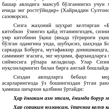
башар авлодига мансуб бўлганингиз учун 
ичида энг ростгўйидир» (Хайриддин Султоно
сазоворсиз.
Сизга жаҳоний шуҳрат келтирган «Б
китобхон ўзингиз қайд этганингиздек, сизн
умр китобини ўқиш (янада тўғрироғи уқи
бўлган одамгина унда, шубҳасиз, шаҳзода Б
саркарда Бобурга, мутафаккир донишмандга,
самимият эгасига, энг муҳими, фарзандларга
сиймосига рўпара келадилар. Улар Сизн
нуқсонларингиз билан бирга англай бошлайд
Сиздан авлодларга бебаҳо мер
асарларингизда ўз бошингиздан ўтган ра
ҳамиша шеърхон қалбини ўртайди:
Ҳар ёнғаким азм этсам, ёнимда борур 
Ҳар сориким юзлансам, ўтрумға келур қ