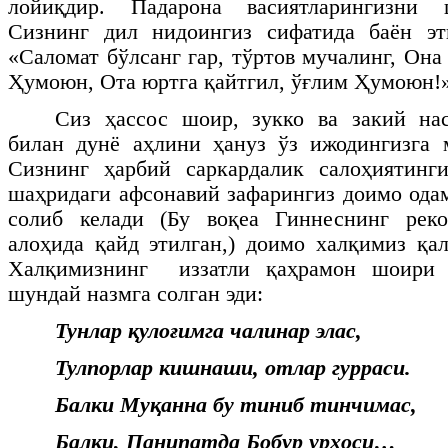
лойиқдир. Падарона васиятларингизни 
Сизнинг дил нидоингиз сифатида баён эт
«Саломат бўлсанг гар, тўртов мучалинг, Она
Ҳумоюн, Ота юртга қайтгил, ўғлим Ҳумоюн!»
Сиз ҳассос шоир, зукко ва закий нас
билан дунё аҳлини ҳануз ўз ижодингизга 
Сизнинг ҳарбий саркардалик салоҳиятинги
шаҳридаги афсонавий зафарингиз доимо ода
солиб келади (Бу воқеа Гиннеснинг рек
алоҳида қайд этилган,) доимо халқимиз қал
Халқимизнинг иззатли қаҳрамон шоири
шундай назмга солган эди:
Тунлар қулоғимга чалинар элас,
Тулпорлар кишнаши, отлар гурраси.
Балки Муқанна бу тиниб тинчимас,
Балки, Панипатда Бобур урҳоси…