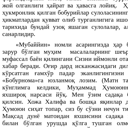
жой олганлиги ҳайрат ва ҳавасга лойиқ. 
ҳукмронлик қилган бобурийлар сулоласинин
ҳикматлардан қувват олиб турганлигига ишо
тарихида бундай узоқ яшаган сулолалар, а
санарлидир.
«Мубаййин» номли асарингизда ҳар 
зарур бўлган муҳим масалаларнинг шеър
муфассал баён қилингани Сизни иймонли ота
хабар беради. Оғир дард исканжасидаги д
кўрсатган ғамхўр падар эканлигингизни
«Бобурнома»га юзланмоқ лозим. (Матн т
кўнглимга келдики, Муҳаммад Ҳумоюн
яхшироқ нарсаси йўқ. Мен ўзим садақа 
қилсин. Хожа Халифа ва бошқа яқинлар 
Ҳумоюн сиҳат топар, сиз бу сўзни нечун ти
Мақсад дунё матоидан яхшисини садақа 
билан бўлган урушда қўлга тушган ол