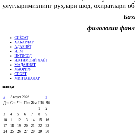
улуғларимизнинг руҳлари шод, охиратлари о
Ба
филология фанл
СИЁСАТ
ХАБАРЛАР
АДАБИЁТ
ИЛМ
ИҚТИСОД
ИЖТИМОИЙ ҲАЁТ
МАДАНИЯТ
МАОРИФ
СПОРТ
МИНТАҚАЛАР
КАЛЕНДАР
«
Август 2026
»
Дш
Сш
Чш
Пш
Жм
Шб
Яб
1
2
3
4
5
6
7
8
9
10
11
12
13
14
15
16
17
18
19
20
21
22
23
24
25
26
27
28
29
30