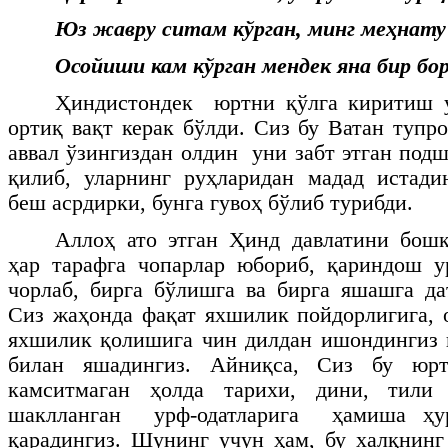
Юз жавру ситам кўрган, минг меҳнату 
Осойиши кам кўрган мендек яна бир бо
Ҳиндистондек юртни қўлга киритиш 
ортиқ вақт керак бўлди. Сиз бу Ватан тупр
аввал ўзингиздан олдин уни забт этган под
қилиб, уларнинг руҳларидан мадад истади
беш асрдирки, бунга гувоҳ бўлиб турибди.
Аллоҳ ато этган Ҳинд давлатини бош
ҳар тарафга чопарлар юбориб, қариндош у
чорлаб, бирга бўлишга ва бирга яшашга да
Сиз жаҳонда фақат яхшилик пойдорлигига, 
яхшилик қолишига чин дилдан ишондингиз 
билан яшадингиз. Айниқса, Сиз бу юр
камситмаган ҳолда тарихи, дини, тили
шаклланган урф-одатларига ҳамиша ҳу
қарадингиз. Шунинг учун ҳам, бу халқнинг