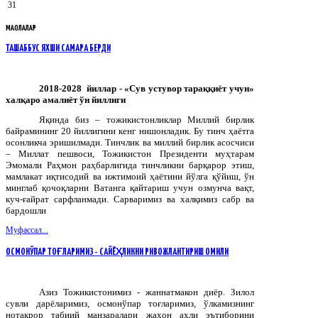
31
МАҚОЛАЛАР
ТАШАББУС ЯХШИ САМАРА БЕРДИ
2018-2028 йиллар - «Сув устувор тараққиёт учун»
халқаро амалиёт ўн йиллиги
Яқинда биз – тожикистонликлар Миллий бирлик
байрамининг 20 йиллигини кенг нишонладик. Бу тинч ҳаётга
осонликча эришилмади. Тинчлик ва миллий бирлик асосчиси
– Миллат пешвоси, Тожикистон Президенти муҳтарам
Эмомали Раҳмон раҳбарлигида тинчликни барқарор этиш,
мамлакат иқтисодий ва ижтимоий ҳаётини йўлга қўйиш, ўн
минглаб қочоқларни Ватанга қайтариш учун озмунча вақт,
куч-ғайрат сарфланмади. Сарваримиз ва халқимиз сабр ва
бардошли
Муфассал...
ОСМОНЎПАР ТОҒЛАРИМИЗ - САЙЁҲЛИКНИ РИВОЖЛАНТИРИШ ОМИЛИ
Азиз Тожикистонимиз - жаннатмакон диёр. Зилол
сувли дарёларимиз, осмонўпар тоғларимиз, ўлкамизнинг
нотакрор табиий манзаралари жаҳон аҳли эътиборини