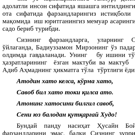
адолатли инсон сифатида яшашга интилдинги
ота сифатида фарзандларингиз истиқболи 
мақомида иш юритганингиз мемуар асаринги
садо бериб турибди.
Сизнинг фарзандларга, уларнинг 
ўйлаганда, Бадиуззамон Мирзонинг ўз пада
олдимда гавдаланади. Унинг бу ишини т
ҳазратларининг ёзган мактуби ва макту
Адиб Аҳмаднинг ҳикматга тўла тўртлиги ёди
Атодин хато келса, кўрма хато,
Савоб бил хато токи қилса ато.
Атонинг хатосини билгил савоб,
Сени юз балодан қутқарғай Худо!
Бундай панду насиҳат Ҳусайн Бой
фарзандларини эмас, балки Сизнинг зурри