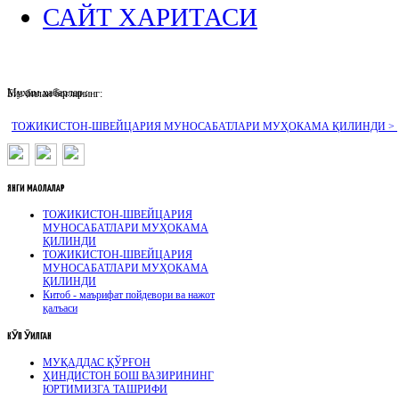
САЙТ ХАРИТАСИ
Муҳим хабарлар :
Биз билан боғланинг:
ТОЖИКИСТОН-ШВЕЙЦАРИЯ МУНОСАБАТЛАРИ МУҲОКАМА ҚИЛИНДИ >
ЯНГИ
МАҚОЛАЛАР
ТОЖИКИСТОН-ШВЕЙЦАРИЯ
МУНОСАБАТЛАРИ МУҲОКАМА
ҚИЛИНДИ
ТОЖИКИСТОН-ШВЕЙЦАРИЯ
МУНОСАБАТЛАРИ МУҲОКАМА
ҚИЛИНДИ
Китоб - маърифат пойдевори ва нажот
қалъаси
КӮП
ӮҚИЛГАН
МУҚАДДАС ҚЎРҒОН
ҲИНДИСТОН БОШ ВАЗИРИНИНГ
ЮРТИМИЗГА ТАШРИФИ