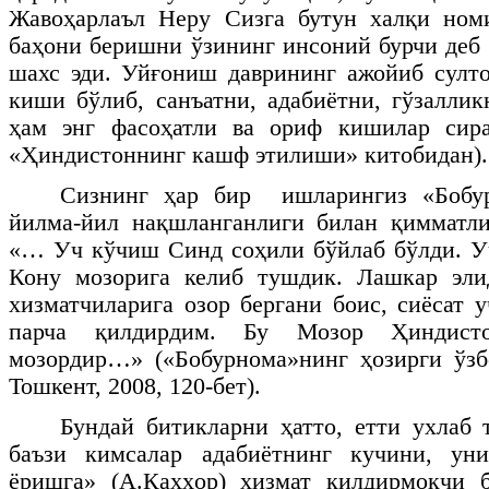
Жавоҳарлаъл Неру Сизга бутун халқи ном
баҳони беришни ўзининг инсоний бурчи деб 
шахс эди. Уйғониш даврининг ажойиб султо
киши бўлиб, санъатни, адабиётни, гўзалли
ҳам энг фасоҳатли ва ориф кишилар сира
«Ҳиндистоннинг кашф этилиши» китобидан).
Сизнинг ҳар бир ишларингиз «Бобур
йилма-йил нақшланганлиги билан қимматл
«… Уч кўчиш Синд соҳили бўйлаб бўлди. У
Кону мозорига келиб тушдик. Лашкар эли
хизматчиларига озор бергани боис, сиёсат 
парча қилдирдим. Бу Мозор Ҳиндист
мозордир…» («Бобурнома»нинг ҳозирги ўзб
Тошкент, 2008, 120-бет).
Бундай битикларни ҳатто, етти ухлаб
баъзи кимсалар адабиётнинг кучини, ун
ёришга» (А.Қаҳҳор) хизмат қилдирмоқчи