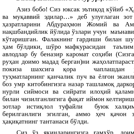
Азиз бобо! Сиз юксак эътиқод кўйиб «Ҳ
ва муқаввий эдилар…» деб улуғлаган зо
ҳазратларини Абдураҳмон Жомий ва А
нақшбандийлик йўлида ўзлари учун маънави
кўтаришган. Фалакнинг гардиши билан шу
ҳам бўлдики, шўро мафкурасидан таълим
авлодлар бу беназир каромат соҳиби (Сизг
руҳан доимо мадад берган)ни жаҳолатпараст
покиза шахсига қора чаплашдан у
туҳматларнинг қанчалик пуч ва ёлғон экан
боз умр китобингизга назар ташламоқ дарко
нурли сиймоси ва сийрати илоҳий қалам
билан чизилганлигига фақат иймон келтириш
зотлар истиқлол туфайли буюк халқим
берилганлиги эгилган, аммо ҳеч қачон 
ҳақиқатнинг тантанаси бўлди.
Сиз ўз яқинларингизга ғамхўр, дои