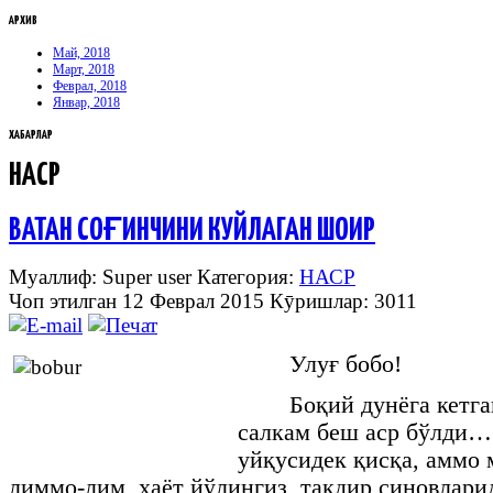
АРХИВ
Май, 2018
Март, 2018
Феврал, 2018
Январ, 2018
ХАБАРЛАР
НАСР
ВАТАН СОҒИНЧИНИ КУЙЛАГАН ШОИР
Муаллиф: Super user
Категория:
НАСР
Чоп этилган 12 Феврал 2015
Кӯришлар: 3011
Улуғ бобо!
Боқий дунёга кетг
салкам беш аср бўлди…
уйқусидек қисқа, аммо 
лиммо-лим ҳаёт йўлингиз, тақдир синовлари