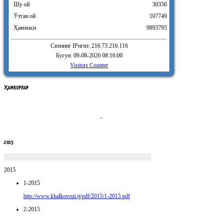
Шу ой
30356
Ӯтган ой
107749
Ҳаммаси
9893795
Сизнинг IPнгиз: 216.73.216.116
Бугун: 09-08-2026 08:16:00
Visitors Counter
ҲАМКОРЛАР
2015
2015
1-2015
http://www.khalkovozi.tj/pdf/2015/1-2015.pdf
2-2015