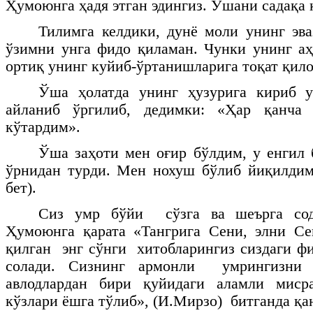
Ҳумоюнга ҳадя этган эдингиз. Ўшани садақа 
Тилимга келдики, дунё моли унинг эв
ўзимни унга фидо қиламан. Чунки унинг а
ортиқ унинг куйиб-ўртанишларига тоқат қил
Ўша ҳолатда унинг ҳузурига кириб 
айланиб ўргилиб, дедимки: «Ҳар қанча 
кўтардим».
Ўша заҳоти мен оғир бўлдим, у енгил 
ўрнидан турди. Мен нохуш бўлиб йиқилдим
бет).
Сиз умр бўйи сўзга ва шеърга сод
Ҳумоюнга қарата «Тангрига Сени, элни С
қилган энг сўнги хитобларингиз сиздаги 
солади. Сизнинг армонли умрингизни
авлодлардан бири қуйидаги аламли миср
кўзлари ёшга тўлиб», (И.Мирзо) битганда қан