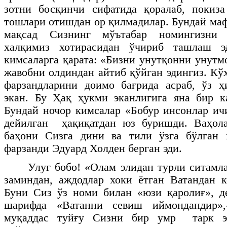
зотни босқинчи сифатида қоралаб, покиза
тошлари отишдан ор қилмадилар. Бундай ма
мақсад Сизнинг мўътабар номингизни 
халқимиз хотирасидан ўчириб ташлаш э
кимсаларга қарата: «Бизни унутқонни унутм
жавобни олдиндан айтиб қўйган эдингиз. Кў
фарзандларини доимо бағрида асраб, ўз ҳ
экан. Бу Ҳақ ҳукми эканлигига яна бир к
Бундай ночор кимсалар «Бобур инсонлар и
дейилган ҳақиқатдан юз буришди. Ваҳол
баҳони Сизга дини ва тили ўзга бўлган
фарзанди Эдуард Холден берган эди.
Улуғ бобо! «Олам элидан турли ситам
заминдан, аждодлар хоки ётган Ватандан 
Буни Сиз ўз номи билан «юзи қаролиғ», д
шарифда «Ватанни севиш иймондандир»,
муқаддас туйғу Сизни бир умр тарк эт