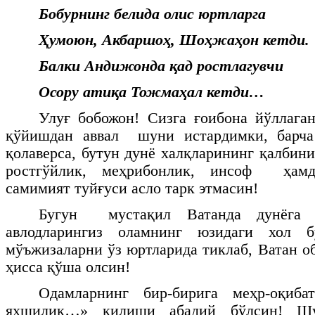
Бобурнинг белида олис юртларга
Ҳумоюн, Акбаршоҳ, Шоҳжаҳон кетди.
Балки Андижонда қад ростлагувчи
Осору атиқа Тожмаҳал кетди…
Улуғ бобожон! Сизга ғоибона йўллага
қўйишдан аввал шуни истардимки, барча
қолаверса, бутун дунё халқларининг қалбин
ростгўйлик, меҳрибонлик, инсоф ҳамд
самимият туйғуси асло тарк этмасин!
Бугун мустақил Ватанда дунёга к
авлодларингиз оламнинг юзидаги хол 
мўъжизаларни ўз юртларида тиклаб, Ватан о
ҳисса қўша олсин!
Одамларнинг бир-бирига меҳр-оқи
яхшилик…» қилиши абадий бўлсин! Ш