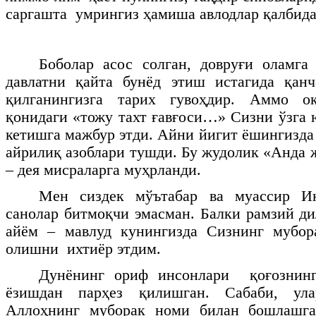
саргашта умрингиз ҳамиша авлодлар қалбида
Боболар асос солган, довруғи оламга
давлатни қайта бунёд этиш истагида қанч
қилганингизга тарих гувоҳдир. Аммо оқ
қонидаги «тожу тахт ғавғоси…» Сизни ўзга 
кетишга мажбур этди. Айни йигит ёшингизда
айрилиқ азоблари тушди. Бу жудолик «Анда 
– дея мисраларга муҳрланди.
Мен сиздек мўътабар ва муассир И
санолар битмоқчи эмасман. Балки рамзий ди
айём – мавлуд кунингизда Сизнинг мубор
олишни ихтиёр этдим.
Дунёнинг ориф инсонлари қоғознинг
ёзишдан парҳез қилишган. Сабаби, ул
Аллоҳнинг муборак номи билан бошлашг