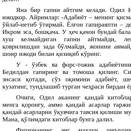
Яна бир гапни айтгим келади. Одил 
ижодкор. Айримлар: -Адабиёт – менинг қисм
ўйлаб-нетиб ўтирмай. Ёлғон гапираяпти – д
Икром эса, бошқача. У ҳеч қачон бундай бал
хуш келмайдиган гапни айтмайди, ле
қоврилишдан зада бўлмайди, жонини аямай
шоир ижоди билан қизиқиб кўринг.
У - ўзбек ва форс-тожик адабиётин
Бедилдан гапиринг ва томоша қилинг. Сиё
энсаси қотади, сўз оқимини адабиёт, ш
кузатинг, тундлашиб турган чеҳраси бирдан 
Очиғи, Одил аканинг қандай китобл
менга қоронғу, аммо қандай асарлар тарж
қандай асарларни ўқувчига тавсия қилиши м
Мана, қўлимдаги китоблар бунга далил.
Фарзонанинг энг маҳзун шеърла