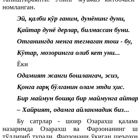
номланган.
Эй, қалби кўр ғаним, дунёнинг дуни,
Қайтар дунё дерлар, билмассан буни.
Отганингда менга тегмаган тош - бу,
Кўтар, мозорингга олиб кет уни...
Ёки
Одамият жанги бошлангач, эсиз,
Қонга ғарқ бўлганин олам этди ҳис.
Бир маймун бошқа бир маймунга айтар
– Хайрият, одамга айланмадик биз...
Бу сатрлар - шоир Озарахш қалам
назаримда Озарахш ва Фарзонанинг ше
тўлдириб туради. Фарзонани ўқиган шеърхон