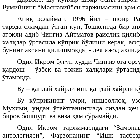
Румийнинг “Маснавий”си таржимасини ҳам ох
Аниқ эслайман, 1996 йил – шоир Р
тарзда оламдан ўтган кун, Тошкентда бир а
атоқли адиб Чингиз Айтматов раислик қилиб
халқлар ўртасида кўприк бўлиши керак, афс
бунинг аксини қилишмоқда, - дея ижод аҳлида
Одил Икром бугун худди Чингиз оға орз
қардош – ўзбек ва тожик халқлари ўртаси
ўтамоқда.
Бу – қандай хайрли иш, қандай хайрли к
Бу кўприкнинг умри, иншооллоҳ, уз
Муҳими, ундан ўтаётганингизда сиздан ҳе
биров бошпурт ва виза ҳам сўрамайди.
Одил Икром таржимасидаги “Замона
антологияси”, Фарзонанинг “Ишқ тасбе