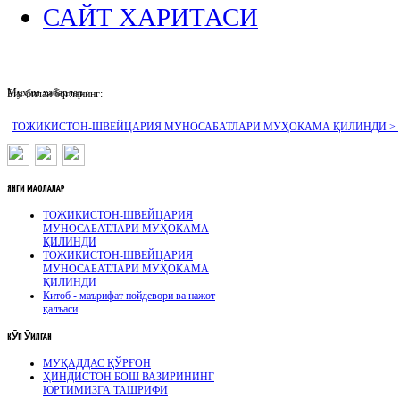
САЙТ ХАРИТАСИ
Муҳим хабарлар :
Биз билан боғланинг:
ТОЖИКИСТОН-ШВЕЙЦАРИЯ МУНОСАБАТЛАРИ МУҲОКАМА ҚИЛИНДИ >
ЯНГИ
МАҚОЛАЛАР
ТОЖИКИСТОН-ШВЕЙЦАРИЯ
МУНОСАБАТЛАРИ МУҲОКАМА
ҚИЛИНДИ
ТОЖИКИСТОН-ШВЕЙЦАРИЯ
МУНОСАБАТЛАРИ МУҲОКАМА
ҚИЛИНДИ
Китоб - маърифат пойдевори ва нажот
қалъаси
КӮП
ӮҚИЛГАН
МУҚАДДАС ҚЎРҒОН
ҲИНДИСТОН БОШ ВАЗИРИНИНГ
ЮРТИМИЗГА ТАШРИФИ