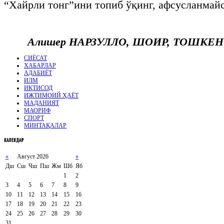
“Хайрли тонг”ини топиб ўқинг, афсусланмайс
Алишер Н
АРЗУЛЛО, ШОИР, ТОШКЕН
СИЁСАТ
ХАБАРЛАР
АДАБИЁТ
ИЛМ
ИҚТИСОД
ИЖТИМОИЙ ҲАЁТ
МАДАНИЯТ
МАОРИФ
СПОРТ
МИНТАҚАЛАР
КАЛЕНДАР
«
Август 2026
»
Дш
Сш
Чш
Пш
Жм
Шб
Яб
1
2
3
4
5
6
7
8
9
10
11
12
13
14
15
16
17
18
19
20
21
22
23
24
25
26
27
28
29
30
31