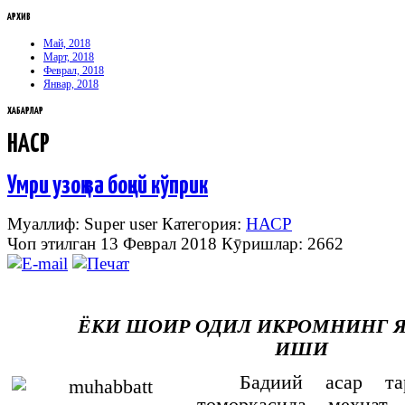
АРХИВ
Май, 2018
Март, 2018
Феврал, 2018
Январ, 2018
ХАБАРЛАР
НАСР
Умри узоқ ва боқий кўприк
Муаллиф: Super user
Категория:
НАСР
Чоп этилган 13 Феврал 2018
Кӯришлар: 2662
ЁКИ ШОИР ОДИЛ ИКРОМНИНГ Я
ИШИ
Бадиий асар та
томорқасида меҳнат 