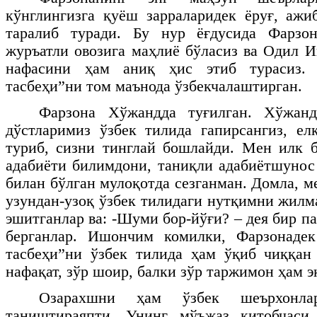
кўнглингизга қуёш зарраларидек ёруғ, аж
таралиб туради. Бу нур ёғдусида Фарзо
журъатли овозига маҳлиё бўласиз ва Одил 
нафасини ҳам аниқ ҳис этиб турасиз
тасбеҳи”ни том маънода ўзбекчалаштирган.
Фарзона Хўжандда туғилган. Хўжанд
дўстларимиз ўзбек тилида гапирсангиз, е
туриб, сизни тинглай бошлайди. Мен илк 
адабиёти билимдони, таниқли адабиётшуно
билан бўлган мулоқотда сезганман. Домла, м
узундан-узоқ ўзбек тилидаги нутқимни жилм
эшитганлар ва: -Шуми бор-йўғи? – дея бир па
берганлар. Ишончим комилки, Фарзонаде
тасбеҳи”ни ўзбек тилида ҳам ўқиб чиққан
нафақат, зўр шоир, балки зўр таржимон ҳам э
Озарахшни ҳам ўзбек шеърхонл
таништираяпти. Унинг мўъжаз китобчаси