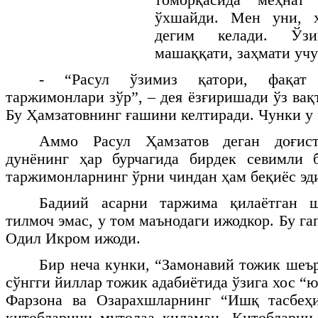
ўхшайди. Мен уни, ҳ
дегим келади. Ўз
машаққати, заҳмати учу
- “Расул ўзимиз қатори, фақат
таржимонлари зўр”, – дея ёзғиришади ўз ва
Бу Ҳамзатовнинг ғашини келтиради. Чунки у 
Аммо Расул Ҳамзатов деган доғис
дунёнинг ҳар бурчагида бирдек севимли 
таржимонларнинг ўрни чиндан ҳам беқиёс эд
Бадиий асарни таржима қилаётган ш
тилмоч эмас, у том маънодаги ижодкор. Бу га
Одил Икром ижоди.
Бир неча кунки, “Замонавий тожик шеър
сўнгги йиллар тожик адабиётида ўзига хос 
Фарзона ва Озарахшларнинг “Ишқ тасбеҳ
китобларини мутолаа қиламан. Китобларни