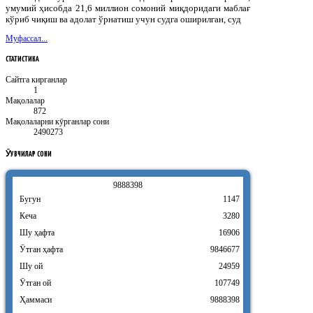
умумий ҳисобда 21,6 миллион сомоний миқдоридаги маблағ
кўриб чиқиш ва адолат ўрнатиш учун судга оширилган, суд
Муфассал...
СТАТИСТИКА
Сайтга кирганлар
1
Мақолалар
872
Мақолаларни кӯрганлар сони
2490273
ӮҚУВЧИЛАР
СОНИ
9
8
8
8
3
9
8
Бугун
1147
Кеча
3280
Шу ҳафта
16906
Ӯтган ҳафта
9846677
Шу ой
24959
Ӯтган ой
107749
Ҳаммаси
9888398