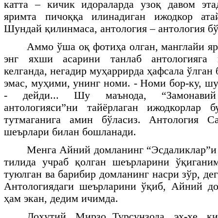
катта – кичик идораларда узоқ давом эта
яримта пичоққа илинадиган ижодкор ата
Шундай қилинмаса, антология – антология бў
Аммо ўша оқ фотиҳа олган, манглайи я
энг яхши асарини танлаб антологияга 
келганда, негадир муҳаррирда ҳафсала ўлган
эмас, муҳими, унинг номи. - Номи бор-ку, шу
- дейди... Шу маънода, “Замонави
антологияси”ни тайёрлаган ижодкорлар 
тутмаганига амин бўласиз. Антология С
шеърлари билан бошланади.
Менга Айний домланинг “Эсдаликлар”и 
тилида учраб қолган шеърларини ўқигани
туюлган ва барибир домланинг насри зўр, де
Антологиядаги шеърларини ўқиб, Айний д
ҳам экан, дедим ичимда.
Лоҳутий, Мирзо Турсунзода, эҳ-ҳе, к