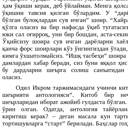
ҳам ўқиши керак, деб ўйлайман. Менга қолс
ўқишни тавсия қилган бўлардим. У “дар
бўлган булоқлардан сув ичган” шоир. “Хайр
қўлга оласиз ва бир нафасда ўқиб тугатаси
юки сал оғирроқ, уни бир бошдан, аста-секи
Ўқийсизу шоира сув ичган дарёларни хаёл
қанча форс шоирлари кўз ўнгингиздан ўтади,
кимга ўхшатолмайсиз. “Ишқ тасбеҳи” шоира 
дамлардан хабар беради, сиз буни яққол ҳи
бу дардларни шеърга солиш санъатидан 
оласиз.
Одил Икром таржимасидаги учинчи кит
шеърияти антологияси”. Китоб бир не
шеърларидан иборат ажойиб гулдаста бўлган
ўрин олган. Одатда, антология тайёрлан
киритиш керак? – деган масала кун тарти
тортишувларга “старт” берилади. Баҳслар гоҳ