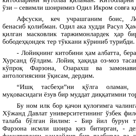
ўзи – севимли шоиримиз Одил Икром совға қ
Афсуски, кеч учрашганим боис, Л
бенасиб қолибман. Одил ака худди Расул Ҳа
қилган масковлик таржимонлардек ҳар би
бободеҳқондек тер тўккани кўриниб турибди.
- Лойиқнинг китобини ҳам албатта, берам
Хурсанд бўлдим. Лойиқ ҳақида оз-моз таса
кўпроқ Фарзона, Озарахш ва замонав
антологиясини ўқисам, дердим.
“Ишқ тасбеҳи”ни қўлга оламан, 
муқовасидаги ёзув бир муддат диққатимни то
Бу ном илк бор қачон қулоғимга чалинг
Хўжанд Давлат университетининг ўзбек фил
талаба бўлган йилим: - Бир йил бурун 
Фарзона исмли шоира қиз битирган, - д
факултетдаги қандайдир бир тадбирда ва 