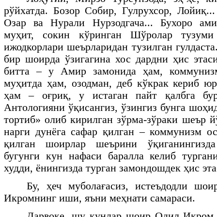
рўйхатда. Бозор Собир, Гулрухсор, Лойиқ..
Озар ва Нурали Нурзодгача... Бухоро ами
муҳит, сокин кўринган Шўролар тузуми
ижодкорлари шеърларидан тузилган гулдаста
бир шоирда ўзигагина хос дардни ҳис этас
битта – у Амир замонида ҳам, коммуниз
муҳитда ҳам, озодман, деб кўкрак кериб ю
ҳам – оғриқ, у истаган пайт қалбга бу
Антологияни ўқисангиз, ўзингиз бунга шоҳи
тортиб» олиб кирилган зўрма-зўраки шеър й
нарги дунёга сафар қилган – коммунизм о
қилган шоирлар шеърини ўқиганингизда
бугунги кун нафаси баралла келиб турган
худди, ёнингизда турган замондошдек ҳис эта
Бу, ҳеч муболағасиз, истеъдодли шо
Икромнинг иши, яъни меҳнати самараси.
Дарвоқе, шу кунлар шоир Одил Икром