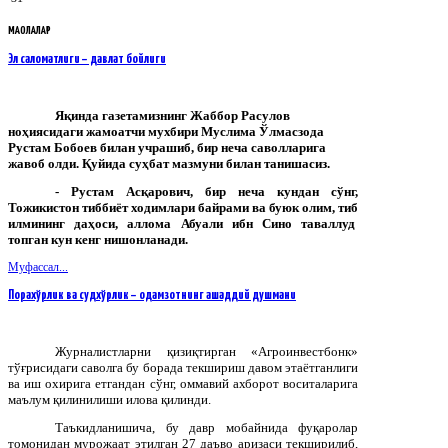
МАҚОЛАЛАР
Эл саломатлиги – давлат бойлиги
Яқинда газетамизнинг Жаббор Расулов
ноҳиясидаги жамоатчи мухбири Муслима Ўлмасзода
Рустам Бобоев билан учрашиб, бир неча саволларига
жавоб олди. Қуйида суҳбат мазмуни билан танишасиз.
-
Рустам
Асқарович
,
бир
неча
кундан
сўнг
,
Тожикистон
тиббиёт
ходимлари
байрами
ва
буюк
олим
,
тиб
илмининг
даҳоси
,
аллома
Абуали
ибн
Сино
таваллуд
топган
кун
кенг
нишонланади
.
Муфассал...
Порахўрлик ва судхўрлик – одамзотнинг ашаддий душмани
Журналистларни қизиқтирган «Агроинвестбонк»
тўғрисидаги саволга бу борада текшириш давом этаётганлиги
ва иш охирига етгандан сўнг, оммавий ахборот воситаларига
маълум қилинилиши илова қилинди.
Таъкидланишича, бу давр мобайнида фуқаролар
томонидан мурожаат этилган 27 даъво аризаси текширилиб,