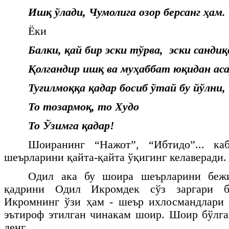
Ишқ ўлади, Чумолига озор берсанг ҳам.
Ёки
Балки, қай бир эски тўрва,
эски сандиқ
Қолгандир ишқ ва муҳаббат
юқидан аса
Туғилмоққа қадар босиб ўтай
бу йўлни,
То тозармоқ, то Худо
То Ўзимга қадар!
Шоиранинг “Нажот”, “Ибтидо”... ка
шеърларини қайта-қайта ўқигинг келаверади.
Одил ака бу шоира шеърларини бежи
қадрини Одил Икромдек сўз заргари б
Икромнинг ўзи ҳам - шеър ихлосмандлари 
эътироф этилган чинакам шоир. Шоир бўлг
денг...