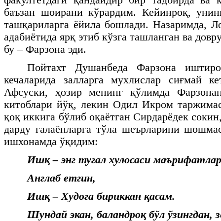
баъзан шоирани кўрардим. Кейинроқ, унин
ташқариларга ёйила бошлади. Назаримда, Л
адабиётида ярқ этиб кўзга ташланган ва довру
бу – Фарзона эди.
Пойтахт Душанбеда Фарзона иштиро
кечаларида залларга мухлислар сиғмай ке
Афсуски, ҳозир менинг қўлимда Фарзона
китоблари йўқ, лекин Одил Икром таржима
қоқ иккига бўлиб оқаётган Сирдарёдек сокин
дарду ғалаёнларга тўла шеърларини шошмас
ишхонамда ўқидим:
Ишқ – энг тугал хулосаси маърифатлар
Англаб етгин,
Ишқ – Худога бириккан қасам.
Шундай экан, баландроқ бўл
ўзингдан, з