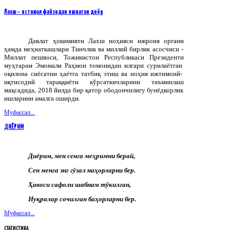
Лахш – истиқлол файзидан яшнаган диёр
Давлат
ҳокимияти
Лахш
ноҳияси
ижроия
органи
ҳамда
меҳнаткашлари
Тинчлик
ва
миллий
бирлик
асосчиси
-
Миллат
пешвоси
,
Тожикистон
Республикаси
Президенти
муҳтарам
Эмомали
Раҳмон
томонидан
илгари
сурилаётган
оқилона
сиёсатни
ҳаётга
татбиқ
этиш
ва
ноҳия
ижтимоий
-
иқтисодий
тараққиёти
кўрсаткичларини
таъминлаш
мақсадида
, 2018
йилда
бир
қатор
ободончилигу
бунёдкорлик
ишларини
амалга
оширди
.
Муфассал...
ДИЁРИМ
Диёрим, мен сенга меҳримни берай,
Сен менга энг гўзал наҳорларни бер.
Ҳавоси сафоли шабнам тўкилган,
Нуқралар сочилган баҳорларни бер.
Муфассал...
СТАТИСТИКА