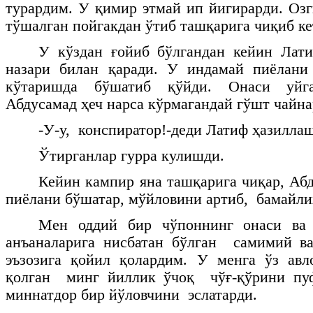
турардим. У қимир этмай ип йигирарди. Озг
тўшалган пойгакдан ўтиб ташқарига чиқиб ке
У кўздан ғойиб бўлгандан кейин Лати
назари билан қаради. У индамай пиёлани 
кўтаришда бўшатиб қўйди. Онаси уйга
Абдусамад ҳеч нарса кўрмагандай гўшт чайна
-У-у, конспиратор!-деди Латиф ҳазилла
Ўтирганлар гурра кулишди.
Кейин кампир яна ташқарига чиқар, Абд
пиёлани бўшатар, мўйловини артиб, бамайли
Мен оддий бир чўпоннинг онаси ва 
анъаналарига нисбатан бўлган самимий ва
эъзозига қойил қолардим. У менга ўз ав
қолган минг йиллик ўчоқ чўғ-қўрини пуф
миннатдор бир йўловчини эслатарди.