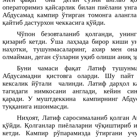
операторимиз қайсарлик билан пиёлани унга
Абдусамад кампир ўтирган томонга алангла
қайтиб дастурхон чеккасига қўйди.
Чўпон безовталаниб қолганди, унин
қизариб кетди. Ўша лаҳзада бирор киши ун
наҳотки, тушунмасаларинг, ахир мен он
олмайман, деган сўзларни уқиб олиши аниқ э
Буни чамаси фақат Латиф тушунм
Абдусамадни қистовга оларди. Шу пайт 
кексалик йўтали чалинди. Латиф дарҳол к
тагидаги нимкосани англади, кейин син
қаради. У муштдеккина кампирнинг Абду
туққанига ишонмасди.
Ниҳоят, Латиф саросималаниб қолган А
қўйди. Қолганлар пиёлаларни чўқиштириб 
кетди. Кампир рўпарамизда ўтиргани уч