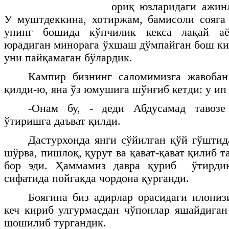
ориқ юзларидаги ажин
У муштдеккина, хотиржам, бамисоли сояга
унинг бошида кўпчилик кекса лақай а
юрадиган минорага ўхшаш дўмпайган бош ки
уни пайқамаган бўлардик.
Кампир бизнинг саломимизга жавобан
қилди-ю, яна ўз юмушига шўнғиб кетди: у ип
-Онам бу, - деди Абдусамад тавозе
ўтиришга даъват қилди.
Дастурхонда янги сўйилган қўй гўштид
шўрва, пишлоқ, қурут ва қават-қават қилиб 
бор эди. Ҳаммамиз давра қуриб ўтирдик
сифатида пойгакда чордона қурганди.
Боягина биз адирлар орасидаги илониз
кеч кириб улгурмасдан чўпонлар яшайдиган
шошилиб тургандик.