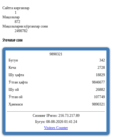
Сайтга кирганлар
1
Мақолалар
872
Мақолаларни кӯрганлар сони
2490782
ӮҚУВЧИЛАР
СОНИ
9
8
9
0
3
2
1
Бугун
342
Кеча
2728
Шу ҳафта
18829
Ӯтган ҳафта
9846677
Шу ой
26882
Ӯтган ой
107749
Ҳаммаси
9890321
Сизнинг IPнгиз: 216.73.217.89
Бугун: 08-08-2026 01:41:24
Visitors Counter