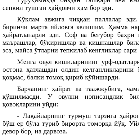
сепкил тушган ҳайдовчи ҳам бор эди.
Кўклам авжига чиққан паллалар эди
биринчи марта яйловга келишим. Ҳамма на
ҳайратланарли эди. Соф ва беғубор баҳри
маърашлар, бўкиришлар ва кишнашлар била
эса, майса ўтларни тепкилаб кенгликлар сари
Менга овул кишиларининг урф-одатлар
остона ҳатлашдан олдин келганликларини
қоқмас, балки томоқ қириб қўйишарди.
Барчанинг ҳайрат ва таажжубига, чам
қўшилмасди. У овулни нописандлик бил
қовоқларини уйди:
- Лақайларнинг турмуш тарзига ҳайро
бўш ер бўла туриб бирорта томорқа йўқ. Уй
девор бор, на дарвоза.