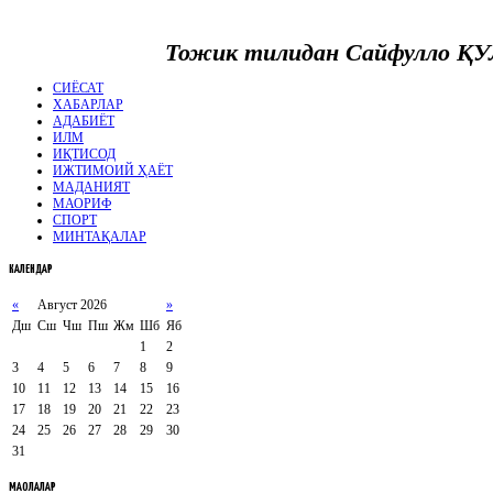
Тожик тилидан Сайфулло
ҚУ
СИЁСАТ
ХАБАРЛАР
АДАБИЁТ
ИЛМ
ИҚТИСОД
ИЖТИМОИЙ ҲАЁТ
МАДАНИЯТ
МАОРИФ
СПОРТ
МИНТАҚАЛАР
КАЛЕНДАР
«
Август 2026
»
Дш
Сш
Чш
Пш
Жм
Шб
Яб
1
2
3
4
5
6
7
8
9
10
11
12
13
14
15
16
17
18
19
20
21
22
23
24
25
26
27
28
29
30
31
МАҚОЛАЛАР