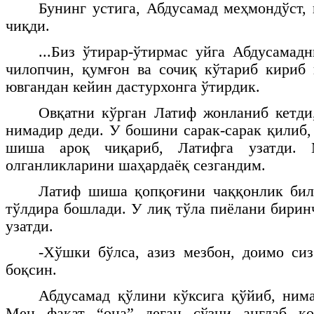
Бунинг устига, Абдусамад меҳмондўст,
чиқди.
...Биз ўтирар-ўтирмас уйга Абдусамад
чилопчин, қумғон ва сочиқ кўтариб кириб
ювгандан кейин дастурхонга ўтирдик.
Овқатни кўрган Латиф жонланиб кетди
нимадир деди. У бошини сарак-сарак қилиб,
шиша ароқ чиқариб, Латифга узатди. 
олганликларини шаҳардаёқ сезгандим.
Латиф шиша қопқоғини чаққонлик бил
тўлдира бошлади. У лиқ тўла пиёлани бирин
узатди.
-Хўшки бўлса, азиз мезбон, доимо си
боқсин.
Абдусамад қўлини кўксига қўйиб, ним
Мен фақат “она” деган сўзни англаб қо