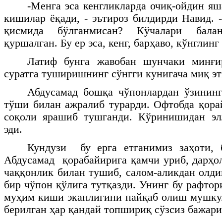
-Менга эса кенгликларда очиқ-ойдин я
кишилар ёқади, - эътироз билдирди Навид. 
қисмида бўлганмисан? Кўчалари бала
қуршалган. Бу ер эса, кенг, барҳаво, кўнглинг
Латиф бунга жавобан шунчаки минғи
суратга туширишнинг сўнгги кунигача миқ эт
Абдусамад бошқа чўпонлардан ўзининг
тўши билан ажралиб турарди. Офтобда қора
соқоли ярашиб тушганди. Кўринишидан э
эди.
Кундузи бу ерга етганимиз заҳоти, 
Абдусамад қорабайирига қамчи уриб, дарҳол
чаққонлик билан тушиб, салом-аликдан олди
бир чўпон қўлига тутқазди. Унинг бу рафтор
муҳим киши эканлигини пайқаб олиш мушку
берилган ҳар қандай топшириқ сўзсиз бажари