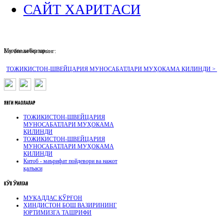
САЙТ ХАРИТАСИ
Муҳим хабарлар :
Биз билан боғланинг:
ТОЖИКИСТОН-ШВЕЙЦАРИЯ МУНОСАБАТЛАРИ МУҲОКАМА ҚИЛИНДИ >
ЯНГИ
МАҚОЛАЛАР
ТОЖИКИСТОН-ШВЕЙЦАРИЯ
МУНОСАБАТЛАРИ МУҲОКАМА
ҚИЛИНДИ
ТОЖИКИСТОН-ШВЕЙЦАРИЯ
МУНОСАБАТЛАРИ МУҲОКАМА
ҚИЛИНДИ
Китоб - маърифат пойдевори ва нажот
қалъаси
КӮП
ӮҚИЛГАН
МУҚАДДАС ҚЎРҒОН
ҲИНДИСТОН БОШ ВАЗИРИНИНГ
ЮРТИМИЗГА ТАШРИФИ