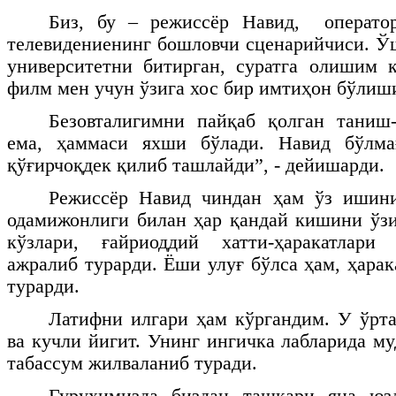
Биз, бу – режиссёр Навид, операто
телевидениенинг бошловчи сценарийчиси. Ў
университетни битирган, суратга олишим 
филм мен учун ўзига хос бир имтиҳон бўлиши
Безовталигимни пайқаб қолган таниш
ема, ҳаммаси яхши бўлади. Навид бўлма
қўғирчоқдек қилиб ташлайди”, - дейишарди.
Режиссёр Навид чиндан ҳам ўз ишини
одамижонлиги билан ҳар қандай кишини ўзи
кўзлари, ғайриоддий хатти-ҳаракатлари
ажралиб турарди. Ёши улуғ бўлса ҳам, ҳара
турарди.
Латифни илгари ҳам кўргандим. У ўрта
ва кучли йигит. Унинг ингичка лабларида м
табассум жилваланиб туради.
Гуруҳимизда биздан ташқари яна юз