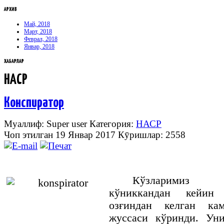
АРХИВ
Май, 2018
Март, 2018
Феврал, 2018
Январ, 2018
ХАБАРЛАР
НАСР
Конспиратор
Муаллиф: Super user
Категория:
НАСР
Чоп этилган 19 Январ 2017
Кӯришлар: 2558
Кўзларимиз н
кўниккандан кейин
озғиндан келган ка
жуссаси кўринди. Уни