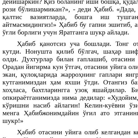
дейишаркин? Қиз боланинг иши бошқа, қуда
рози бўлишармикан?», - деди Ҳабиб. «Дада,
қалтис вазиятларда, бошга иш тушган
айтмасмидингиз!» Ҳабиб бу гапни эшитиб, а
ўғли борлиги учун Яратганга шукр айлади.
Ҳабиб қанотсиз уча бошлади. Тонг 
кутди. Нонушта қилиб бўлгач, шаҳар шиф
олди. Духтурлар билан гаплашиб, отасини
Орадан йигирма кун ўтгач, отасини уйига ол
экан, қулоқларида жарроҳнинг гаплари янг
кутганимиздан ҳам яхши ўтди. Отангиз ба
хоҳласа, бахтларингга узоқ яшайдилар. Б
опкираётганимизда нима дедилар: «Худойим
кўришни насиб айлагин! Келин-куёвни ўз
менга Ҳабибжонимдайин ўғил ато этганин
шукр!»
Ҳабиб отасини уйига олиб келгандан к