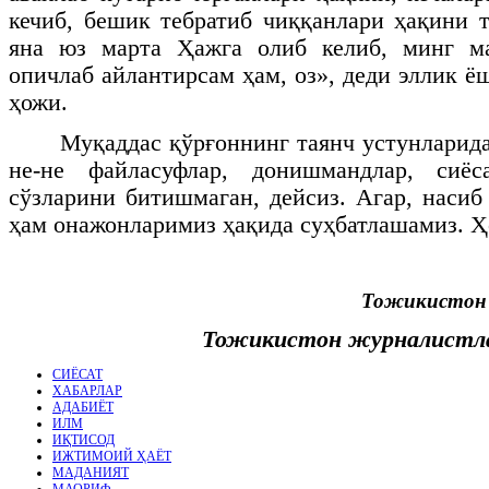
кечиб, бешик тебратиб чиққанлари ҳақини
яна юз марта Ҳажга олиб келиб, минг м
опичлаб айлантирсам ҳам, оз», деди эллик ё
ҳожи.
Муқаддас қўрғоннинг таянч устунларида
не-не файласуфлар, донишмандлар, сиёс
сўзларини битишмаган, дейсиз. Агар, насиб 
ҳам онажонларимиз ҳақида суҳбатлашамиз. Ҳо
Тожикистон 
Тожикистон журналистл
СИЁСАТ
ХАБАРЛАР
АДАБИЁТ
ИЛМ
ИҚТИСОД
ИЖТИМОИЙ ҲАЁТ
МАДАНИЯТ
МАОРИФ