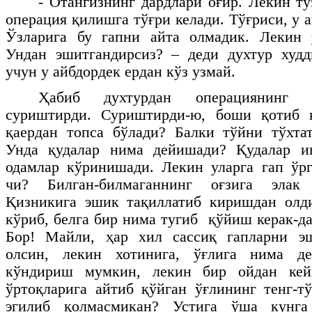
- Отангизнинг дардлари оғир. Лекин т
операция қилишга тўғри келади. Тўғриси, у 
Ўзларига бу гапни айта олмадик. Лекин у
Ундан эшитгандирсиз? – деди духтур худд
учун у айбдордек ердан кўз узмай.
Ҳабиб духтурдан операциянинг 
суриштирди. Суриштирди-ю, боши қотиб 
қаердан топса бўлади? Балки тўйни тўхта
Унда қудалар нима дейишади? Қудалар и
одамлар кўринишади. Лекин уларга гап ўрг
чи? Билган-билмаганнинг оғзига элак
Қизникига эшик тақиллатиб киришдан олди
кўриб, белга бир нима тугиб қўйиш керак-д
Бор! Майли, ҳар хил сассиқ гапларни э
олсин, лекин хотинига, ўғлига нима д
кўндириш мумкин, лекин бир ойдан кей
ўртоқларига айтиб қўйган ўғлининг тенг-
эгилиб қолмасмикан? Устига ўша кунг