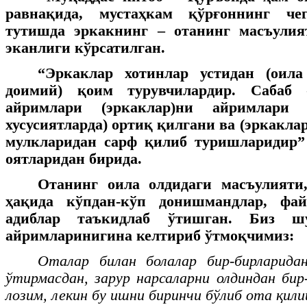
равнақида, мустаҳкам қўрғоннинг чег
тутишда эркакнинг – отанинг масъули
эканлиги кўрсатилган.
“Эркаклар хотинлар устидан (оил
доимий) қоим турувчилардир. Сабаб
айримлари (эркаклар)ни айримлари (
хусусиятларда) ортиқ қилгани ва (эркаклар
мулкларидан сарф қилиб туришларидир”
оятларидан бирида.
Отанинг оила олдидаги масъулияти,
ҳақида кўпдан-кўп донишмандлар, фай
адиблар таъкидлаб ўтишган. Биз ш
айримларинигина келтириб ўтмоқчимиз:
Оталар билан болалар бир-бирларидан
ўтирмасдан, зарур нарсаларни олдиндан бир
лозим, лекин бу ишни биринчи бўлиб ота қили