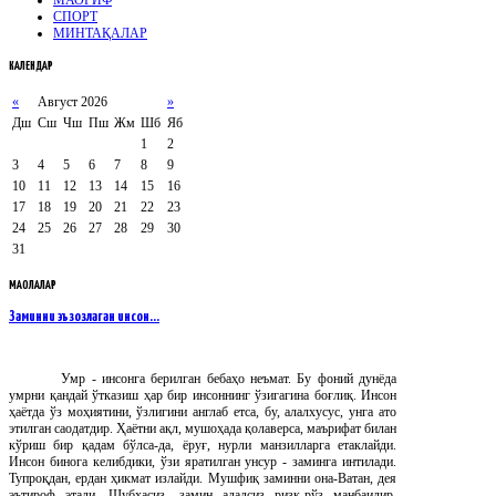
СПОРТ
МИНТАҚАЛАР
КАЛЕНДАР
«
Август 2026
»
Дш
Сш
Чш
Пш
Жм
Шб
Яб
1
2
3
4
5
6
7
8
9
10
11
12
13
14
15
16
17
18
19
20
21
22
23
24
25
26
27
28
29
30
31
МАҚОЛАЛАР
Заминни эъзозлаган инсон…
Умр - инсонга берилган бебаҳо неъмат. Бу фоний дунёда
умрни қандай ўтказиш ҳар бир инсоннинг ўзигагина боғлиқ. Инсон
ҳаётда ўз моҳиятини, ўзлигини англаб етса, бу, алалхусус, унга ато
этилган саодатдир. Ҳаётни ақл, мушоҳада қолаверса, маърифат билан
кўриш бир қадам бўлса-да, ёруғ, нурли манзилларга етаклайди.
Инсон бинога келибдики, ўзи яратилган унсур - заминга интилади.
Тупроқдан, ердан ҳикмат излайди. Мушфиқ заминни она-Ватан, дея
эътироф этади. Шубҳасиз, замин ададсиз ризқ-рўз манбаидир.