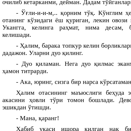
очилиб кетарканми, дейман. Дадам тўйганла
- Ўғли-и-и-м,.. қорним тўқ. Кўнглим ҳ
отанинг кўзидаги ёш қуриган, лекин овози 
Укангга, келинга раҳмат, нима десам,
келишади.
- Ҳалим, барака топкур келин борликлар
дадажон. Уларни дуо қилинг.
- Дуо қиламан. Нега дуо қилмас экан
ҳамон титрарди.
- Ака, юринг, сизга бир нарса кўрсатаман
Ҳалим отасининг маъюслиги беҳуда э
акасини ҳовли тўри томон бошлади. Дев
эшикдан ўтишди.
- Мана, қаранг!
Ҳабиб укаси ишора қилган нақ б