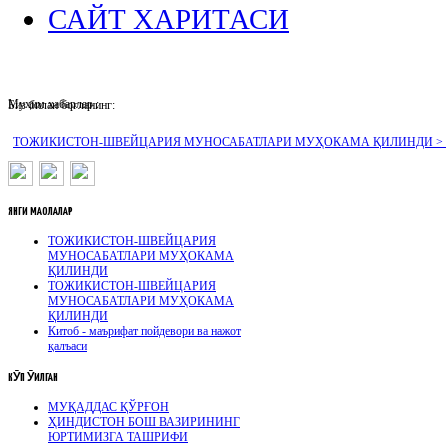
САЙТ ХАРИТАСИ
Муҳим хабарлар :
Биз билан боғланинг:
ТОЖИКИСТОН-ШВЕЙЦАРИЯ МУНОСАБАТЛАРИ МУҲОКАМА ҚИЛИНДИ >
ЯНГИ
МАҚОЛАЛАР
ТОЖИКИСТОН-ШВЕЙЦАРИЯ
МУНОСАБАТЛАРИ МУҲОКАМА
ҚИЛИНДИ
ТОЖИКИСТОН-ШВЕЙЦАРИЯ
МУНОСАБАТЛАРИ МУҲОКАМА
ҚИЛИНДИ
Китоб - маърифат пойдевори ва нажот
қалъаси
КӮП
ӮҚИЛГАН
МУҚАДДАС ҚЎРҒОН
ҲИНДИСТОН БОШ ВАЗИРИНИНГ
ЮРТИМИЗГА ТАШРИФИ