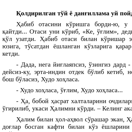
Қолдирилган тўй ё данғиллама уй пой
Ҳабиб отасини кўришга борди-ю, у 
қайтди... Отаси уни кўриб, «Ке, ўғлим», дед
қўл узатди. Ҳабиб отаси билан кўришар э
юзига, тўсатдан ёшланган кўзларига қара
кетди.
- Дада, нега йиғлаяпсиз, ўзингиз дард -
дейсиз-ку, эрта-индин отдек бўлиб кетиб, 
бош бўласиз, Худо хоҳласа.
- Худо хоҳласа, ўғлим, Худо хоҳласа...
- Ҳа, бобой ҳасрат халталарини очдила
ўгирилиб, укаси Ҳалимни кўрди. – Келинг а
Ҳалим билан ҳол-аҳвол сўрашар экан, Ҳ
доғлар босган кафти билан кўз ёшларини