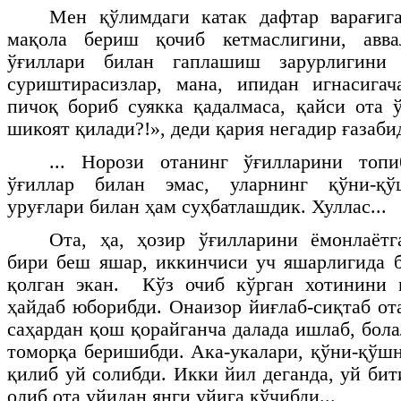
Мен қўлимдаги катак дафтар варағига
мақола бериш қочиб кетмаслигини, авв
ўғиллари билан гаплашиш зарурлигини
суриштирасизлар, мана, ипидан игнасигач
пичоқ бориб суякка қадалмаса, қайси ота 
шикоят қилади?!», деди қария негадир ғазаби
... Норози отанинг ўғилларини топ
ўғиллар билан эмас, уларнинг қўни-қў
уруғлари билан ҳам суҳбатлашдик. Хуллас...
Ота, ҳа, ҳозир ўғилларини ёмонлаётг
бири беш яшар, иккинчиси уч яшарлигида 
қолган экан. Кўз очиб кўрган хотинини 
ҳайдаб юборибди. Онаизор йиғлаб-сиқтаб от
саҳардан қош қорайганча далада ишлаб, бол
томорқа беришибди. Ака-укалари, қўни-қўш
қилиб уй солибди. Икки йил деганда, уй би
олиб ота уйидан янги уйига кўчибди...