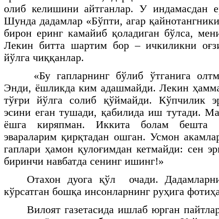
олиб келишини айтганлар. У индамасдан е
Шунда дадамлар «Бўпти, агар қайнотангники
бирон еринг камайиб қоладиган бўлса, мен
Лекин битта шартим бор – ичкиликни оғзи
йўлга чиққанлар.
«Бу гапларнинг бўлиб ўтганига олт
Энди, ёшликда ким адашмайди. Лекин ҳамм
тўғри йўлга солиб қўймайди. Кўпчилик эр
эсини еган тушади, қабилида иш тутади. Ма
ёшга киряпман. Иккита болам бешта б
эвараларим қирқтадан ошган. Усмон акамла
гаплари ҳамон қулоғимдан кетмайди: сен эр
биринчи навбатда сенинг ишинг!»
Отахон дуога қўл очади. Дадамларни
кўрсатган бошқа инсонларнинг руҳига фотиҳа
Вилоят газетасида ишлаб юрган пайтла