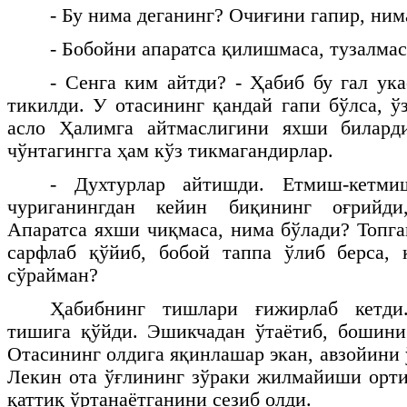
- Бу нима деганинг? Очиғини гапир, ним
- Бобойни апаратса қилишмаса, тузалма
- Сенга ким айтди? - Ҳабиб бу гал ука
тикилди. У отасининг қандай гапи бўлса, ў
асло Ҳалимга айтмаслигини яхши билард
чўнтагингга ҳам кўз тикмагандирлар.
- Духтурлар айтишди. Етмиш-кетмиш
чуриганингдан кейин биқининг оғрийди
Апаратса яхши чиқмаса, нима бўлади? Топга
сарфлаб қўйиб, бобой таппа ўлиб берса,
сўрайман?
Ҳабибнинг тишлари ғижирлаб кетд
тишига қўйди. Эшикчадан ўтаётиб, бошини
Отасининг олдига яқинлашар экан, авзойини
Лекин ота ўғлининг зўраки жилмайиши орт
қаттиқ ўртанаётганини сезиб олди.