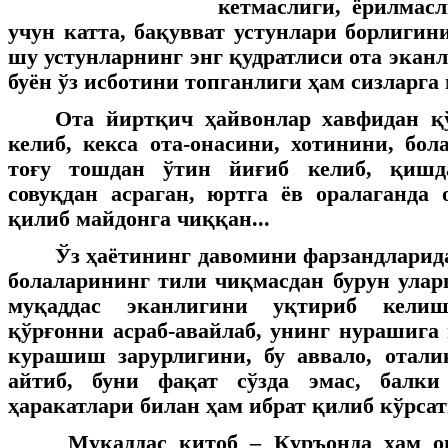
кетмаслиги, ёрилмас
учун катта, бақувват устунлари борлигин
шу устунларнинг энг қудратлиси ота экан
буён ўз исботини топганлиги ҳам сизларга
Ота йиртқич ҳайвонлар хавфидан қ
келиб, кекса ота-онасини, хотинини, бол
тоғу тошдан ўтин йиғиб келиб, қишд
совуқдан асраган, юртга ёв оралаганда
қилиб майдонга чиққан...
Ўз ҳаётининг давомини фарзандларида
болаларининг тили чиқмасдан бурун улар
муқаддас эканлигини уқтириб келиш
қўрғонни асраб-авайлаб, унинг нурашига
курашиш зарурлигини, бу аввало, отали
айтиб, буни фақат сўзда эмас, балки
ҳаракатлари билан ҳам ибрат қилиб кўрса
Муқаддас китоб – Қуръонда ҳам о