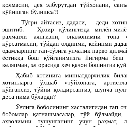
қолмасин, дея элбурутдан тўйхонани, сан
қўйишган бўлишса?!
- Тўғри айтасиз, дадаси, - деди хот
эшитиб. – Ҳозир қўлингизда милён-милё
раҳматли аянгизни, онажонимни топа 
кўрсатмасин, тўйдан олдинми, кейинми дадам
одамларнинг гап-сўзига унчалик парво қилмай
ёстиққа бош қўйганимизга йигирма беш 
келяпман, эл орасида ҳеч қачон бошингиз қуй
Ҳабиб хотинига миннатдорчилик бил
хотинларга ўхшаб «тўйхонага, артистл
қўйгансиз, тўйни қолдирсангиз, шунча пул
деса нима бўларди?
Ўғлига бобосининг хасталигидан гап оч
бобомлар қатнашмасалар, тўй бўлмайди,
аҳволимни тушунганинг учун раҳмат, 