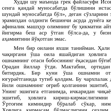
Худди шу маънода грек файласуфи Исо
сенга қандай муносабатда бўлишини истас
шундай муносабатда бўл», деган сўзларини 
эрамиздан олдинги бешинчи асрда дунёга ке
афиналик машҳур олимнинг бу ҳикматни айт
йигирма беш аср ўтган бўлса-да, у биз
аҳамиятини йўқотган эмас.
Мен бир оилани яхши танийман. Ҳали
чақиргани ўша оила яшайдиган ҳовлига 
ошнамнинг отаси бобосининг ёқасидан бўғиб
Орадан йиллар ўтди. Мактабни, ортида
битирдик. Бир куни ўша ошнамни от
югураётганида тутиб қолдим. Бу чархпалак 
йили ошнамнинг оғриб қолганини эшитиб, 
Унинг эшигига етганимда, ичкаридан чиқа
эшитиб, ҳовлига кириш-кирмаслигимни
Ўртоғим кимнидир бўралаб сўкар, нима
Ҳовлига кирмасам бўлмаслигини сездим