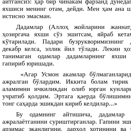
айтгансиз: ҳар бир чинакам фарзанд дунёда
яхшиси менинг отам, дейди. Мен ҳам ана 
истисно эмасман.
Дадамлар (Аллоҳ жойларини жаннат
ҳозиргача яхши сўз эшитсам, яйраб кета
кўтарилади. Падари бузрукворимизнинг 
декабр келса, эллик йил тўлади. Лекин ҳо
танимаган одамлар дадамларнинг яхши 
гапириб юришади.
«Агар Усмон акамлар бўлмаганларид
ажралган бўлардим. Иккита болам тирик
аламимни ичкиликдан олиб юрган кунлар
учратиб қолдим. Эртага қаерда бўлишимн
тонг саҳарда эшикдан кириб келдилар...»
Бу одамнинг айтишича, дадамлар 
ажралаётганини суриштирганлар. Гапини эш
арзимас эканлигини, дарҳол хотинини ва 