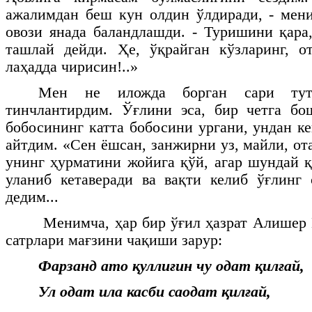
ажалимдан беш кун олдин ўлдиради, - мен
овози янада баландлашди. - Туришини қар
ташлай дейди. Ҳе, ўқрайган кўзларинг, о
лаҳадда чирисин!..»
Мен не иложда борган сари тута
тинчлантирдим. Ўғлини эса, бир четга бо
бобосининг катта бобосини ургани, ундан к
айтдим. «Сен ёшсан, занжирни уз, майли, ота
унинг ҳурматини жойига қўй, агар шундай қ
уланиб кетаверади ва вақти келиб ўғлинг 
дедим...
Менимча, ҳар бир ўғил ҳазрат Алишер
сатрлари мағзини чақиши зарур:
Фарзанд ато қуллиғин чу одат қилғай,
Ул одат ила касби саодат қилғай,