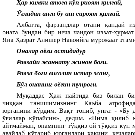
Ҳар кимки атоға кўп риоят қилғай,
Ўғлидан анга бу иш сироят қилғай.
Албатта, фарзандлар отани қандай из
онага бундан бир неча чандон иззат-ҳурмат
Яна Ҳазрат Алишер Навоийга мурожаат этами
Оналар оёғи остидадур
Равзайи жаннату жинон боғи.
Равза боғи висолин истар эсанг,
Бўл онанинг оёғин тупроғи.
Муқаддас Ҳаж пайтида биз билан би
чиққан танишимизнинг Каъба атрофид
юрганини кўрдим. Вақт топиб, унга: - «Бу 
ўғиллар кўпайсин», дедим. «Нима қилиб 
айтмайман, онамнинг тўққиз ой тўққиз кун 
авайлаб кўтариб юрганлари ҳақини, кечала