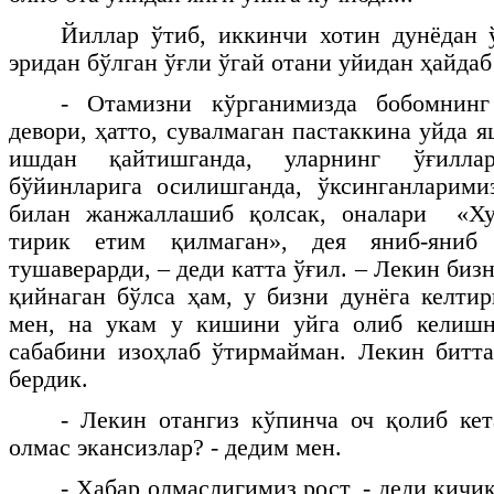
Йиллар ўтиб, иккинчи хотин дунёдан 
эридан бўлган ўғли ўгай отани уйидан ҳайдаб
- Отамизни кўрганимизда бобомнинг
девори, ҳатто, сувалмаган пастаккина уйда 
ишдан қайтишганда, уларнинг ўғилла
бўйинларига осилишганда, ўксинганларими
билан жанжаллашиб қолсак, оналари «Ху
тирик етим қилмаган», дея яниб-яниб
тушаверарди, – деди катта ўғил. – Лекин бизн
қийнаган бўлса ҳам, у бизни дунёга келтир
мен, на укам у кишини уйга олиб келишн
сабабини изоҳлаб ўтирмайман. Лекин битт
бердик.
- Лекин отангиз кўпинча оч қолиб кет
олмас экансизлар? - дедим мен.
- Хабар олмаслигимиз рост, - деди кичик