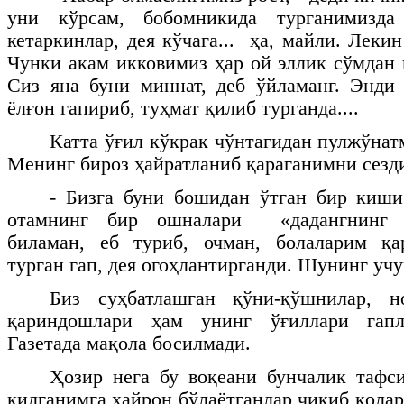
уни кўрсам, бобомникида турганимизд
кетаркинлар, дея кўчага... ҳа, майли. Леки
Чунки акам икковимиз ҳар ой эллик сўмдан 
Сиз яна буни миннат, деб ўйламанг. Энди
ёлғон гапириб, туҳмат қилиб турганда....
Катта ўғил кўкрак чўнтагидан пулжўнат
Менинг бироз ҳайратланиб қараганимни сезди
- Бизга буни бошидан ўтган бир киши
отамнинг бир ошналари «дадангнинг х
биламан, еб туриб, очман, болаларим қ
турган гап, дея огоҳлантирганди. Шунинг учун
Биз суҳбатлашган қўни-қўшнилар, н
қариндошлари ҳам унинг ўғиллари гапл
Газетада мақола босилмади.
Ҳозир нега бу воқеани бунчалик тафс
қилганимга ҳайрон бўлаётганлар чиқиб қола