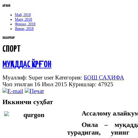
АРХИВ
Май, 2018
Март, 2018
Феврал, 2018
Январ, 2018
ХАБАРЛАР
СПОРТ
МУҚАДДАС ҚЎРҒОН
Муаллиф: Super user
Категория:
БОШ САҲИФА
Чоп этилган 16 Июл 2015
Кӯришлар: 47925
Иккинчи суҳбат
Ассалому алайкум
Оила – муқадд
турадиган, унинг