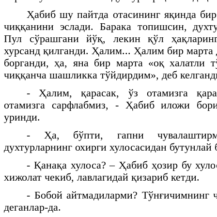
Ҳабиб шу пайтда отасининг яқинда бир
чиққанини эслади. Барака топишсин, духт
Пул сўрашгани йўқ, лекин қўл ҳақларин
хурсанд қилганди. Ҳалим... Ҳалим бир марта
борганди, ҳа, яна бир марта «оқ халатли 
чиққанча шашликка тўйдирдим», деб келганд
- Ҳалим, қарасак, ўз отамизга қара
отамизга сарфлабмиз, - Ҳабиб иложи бор
уринди.
- Ҳа, бўпти, гапни чувалаштир
духтурларнинг охирги хулосасидан бутунлай 
- Қанақа хулоса? – Ҳабиб ҳозир бу хул
хижолат чекиб, лавлагидай қизариб кетди.
- Бобой айтмадиларми? Тўнғичимнинг ч
деганлар-да.