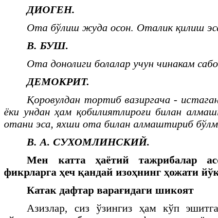
ДИОГЕН.
Ота бўлиш жуда осон. Оталик қилиш эса
В. БУШ.
Ота донолиги болалар учун чинакам сабо
ДЕМОКРИТ.
Қоровулдан тортиб вазиргача - истаган
ёки ундан ҳам қобилиятлироғи билан алма
отани эса, яхши ота билан алмаштириб бўлм
В. А. СУХОМЛИНСКИЙ.
Мен катта ҳаётий тажрибалар ас
фикрларга ҳеч қандай изоҳнинг ҳожати йўқ
Катак дафтар варағидаги шикоят
Азизлар, сиз ўзингиз ҳам кўп эшитга