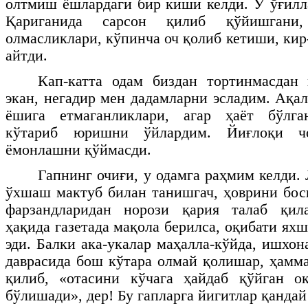
олтмиш ёшлардаги бир киши келди. У ўғилл
Қариганида сарсон қилиб қўйишгани
олмасликлари, кўпинча оч қолиб кетиши, ки
айтди.
Кап-катта одам биздан тортинмасдан 
экан, негадир мен дадамларни эсладим. Ақа
ёшига етмаганликлари, агар ҳаёт бўлга
кўтариб юришни ўйлардим. Йиғлоқи чо
ёмонлашни қўймасди.
Гапнинг очиғи, у одамга раҳмим келди. 
ўхшаш мактуб билан танишгач, ҳоврини бо
фарзандларидан норози қария талаб қила
ҳақида газетада мақола берилса, оқибати я
эди. Балки ака-укалар маҳалла-кўйда, ишхон
даврасида бош кўтара олмай қолишар, ҳамма
қилиб, «отасини кўчага ҳайдаб қўйган о
бўлишади», дер! Бу гапларга йигитлар қандай 