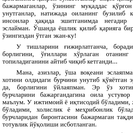
бажармаганлар, ўзининг муқаддас қўрғо
унутганлар, натижада оиланинг бузилиб 
инсонлар ҳақида эшитганимда негадир
эслайман. Ўшанда ёшлик қилиб қарияга бир
ўзингиздан ўтган экан-ку!
У тишларини ғижирлатганча, борад
борлигини, ўғиллари хўрлаган отанинг 
топиладиганини айтиб чиқиб кетганди...
Мана, азизлар, ўша воқеани эслаяпма
хотини олдидаги бурчини унутиб қўяётган э
да, борлигини ўйлаяпман. Эр ўз хоти
бурчларини бажаргандагина оила устуво
маълум. У ижтимоий ё иқтисодий бўладими,
бўладими, холислик ё меҳрибонлик бўла
бурчларидан биронтасини бажармаган тақди
тотувлик йўқолиши исботланган.