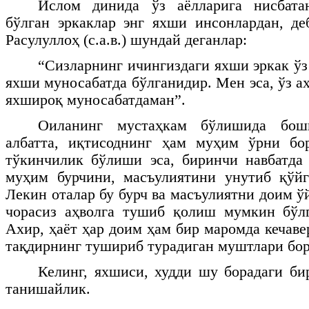
Ислом динида ўз аёлларига нисбата
бўлган эркаклар энг яхши инсонлардан, д
Расулуллоҳ (с.а.в.) шундай деганлар:
“Сизларнинг ичингиздаги яхши эркак ўз
яхши муносабатда бўлганидир. Мен эса, ўз а
яхшироқ муносабатдаман”.
Оиланинг мустаҳкам бўлишида бош
албатта, иқтисоднинг ҳам муҳим ўрни бо
тўкинчилик бўлиши эса, биринчи навбатда 
муҳим бурчини, масъулиятини унутиб қўйг
Лекин оталар бу бурч ва масъулиятни доим ў
чорасиз аҳволга тушиб қолиш мумкин бўлг
Ахир, ҳаёт ҳар доим ҳам бир маромда кечав
тақдирнинг тушириб турадиган муштлари бор.
Келинг, яхшиси, худди шу борадаги би
танишайлик.