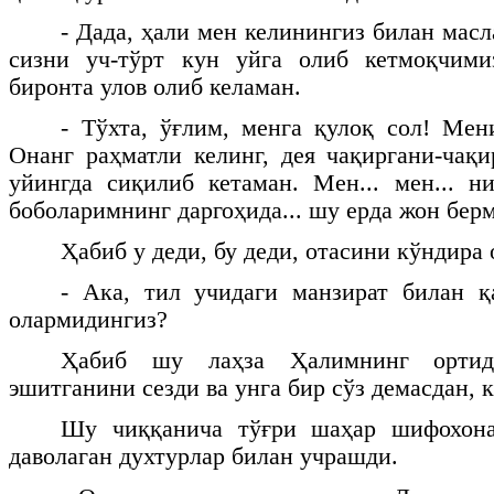
- Дада, ҳали мен келинингиз билан мас
сизни уч-тўрт кун уйга олиб кетмоқчим
биронта улов олиб келаман.
- Тўхта, ўғлим, менга қулоқ сол! Мен
Онанг раҳматли келинг, дея чақиргани-чақ
уйингда сиқилиб кетаман. Мен... мен... н
боболаримнинг даргоҳида... шу ерда жон берм
Ҳабиб у деди, бу деди, отасини кўндира
- Ака, тил учидаги манзират билан қ
олармидингиз?
Ҳабиб шу лаҳза Ҳалимнинг ортид
эшитганини сезди ва унга бир сўз демасдан, к
Шу чиққанича тўғри шаҳар шифохона
даволаган духтурлар билан учрашди.