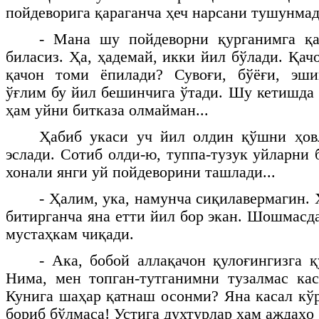
пойдеворига қараганча ҳеч нарсани тушунмад
- Мана шу пойдеворни қурганимга қ
биласиз. Ҳа, ҳадемай, икки йил бўлади. Қач
қачон томи ёпилади? Сувоғи, бўёғи, эшик
ўғлим бу йил бешинчига ўтади. Шу кетишда 
ҳам уйни битказа олмайман...
Ҳабиб укаси уч йил олдин қўшни ҳов
эслади. Сотиб олди-ю, туппа-тузук уйларни
хонали янги уй пойдеворини ташлади...
- Ҳалим, ука, намунча сиқилавермагин.
битирганча яна етти йил бор экан. Шошмасда
мустаҳкам чиқади.
- Ака, бобой аллақачон қулоғингизга қ
Нима, мен топган-тутганимни тузалмас ка
Кунига шаҳар қатнаш осонми? Яна касал кўр
бориб бўлмаса! Устига духтурлар ҳам аждаҳо