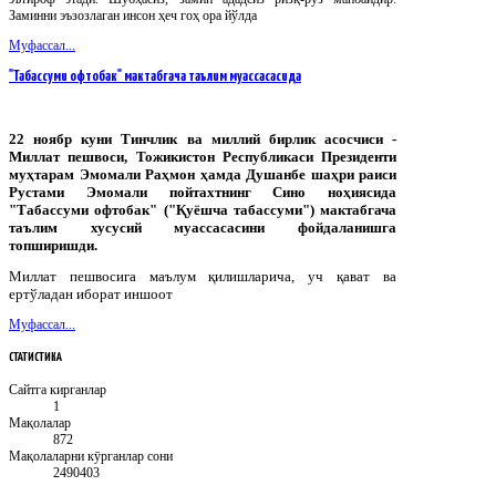
Заминни эъзозлаган инсон ҳеч гоҳ ора йўлда
Муфассал...
"Табассуми офтобак" мактабгача таълим муассасасида
22 ноябр куни Тинчлик ва миллий бирлик асосчиси -
Миллат пешвоси, Тожикистон Республикаси Президенти
муҳтарам Эмомали Раҳмон ҳамда Душанбе шаҳри раиси
Рустами Эмомали пойтахтнинг Сино ноҳиясида
"Табассуми офтобак" ("Қуёшча табассуми") мактабгача
таълим хусусий муассасасини фойдаланишга
топширишди.
Миллат пешвосига маълум қилишларича, уч қават ва
ертўладан иборат иншоот
Муфассал...
СТАТИСТИКА
Сайтга кирганлар
1
Мақолалар
872
Мақолаларни кӯрганлар сони
2490403