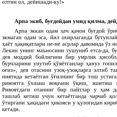
олтин ол, дейишади-ку!»
Арпа экиб, буғдойдан умид қилма, де
Арпа эккан одам ҳеч қачон буғдой ўри
экмаган одам эса, йил охирлаганда бутунла
ҳаёт ҳақиқатлари не-не асрлар давомида ўз и
Лекин унинг маъносини тушуниб етса-да, бу
дея моддий бойлигини бир умрлик ҳисобла
бурчларини унутиб қўяётганлар ҳануз топил
оғиз», дея отасини узоқ-узоқларга элтиб т
ниятида кетаётган ўғилнинг бир тош устиг
ривоятга ўхшаш воқеани ўқиш, эшитиш ҳ
Ривоятдаги отанинг бир пайтлар у ҳам д
ташлаб кетиш учун кетаётганда чарчаб қо
ўтиргани ҳақидаги ҳикояси у қулоғидан кири
кетади.