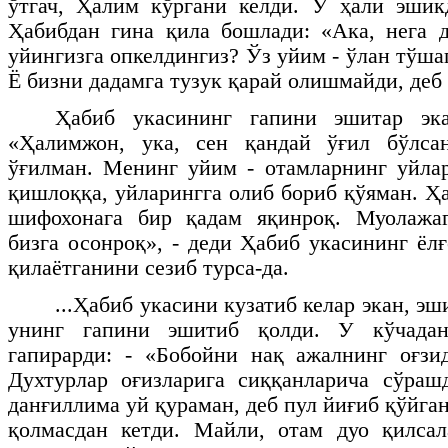
ўтгач, Ҳалим кўргани келди. У ҳали эшик
Ҳабибдан гина қила бошлади: «Ака, нега 
уйингизга опкелдингиз? Ўз уйим - ўлан тўшаг
Ё бизни дадамга тузук қарай олишмайди, деб
Ҳабиб укасининг гапини эшитар эк
«Ҳалимжон, ука, сен қандай ўғил бўлса
ўғилман. Менинг уйим - отамларнинг уйлар
қишлоққа, уйларингга олиб бориб қўяман. Ҳ
шифохонага бир қадам яқинроқ. Муолажа
бизга осонроқ», - деди Ҳабиб укасининг ёл
қилаётганини сезиб турса-да.
...Ҳабиб укасини кузатиб келар экан, эш
унинг гапини эшитиб қолди. У кўчадан
гапирарди: - «Бобойни нақ ажалнинг оғзи
Духтурлар оғизларига сиққанларича сўраш
данғиллима уй қураман, деб пул йиғиб қўйга
қолмасдан кетди. Майли, отам дуо қилсал