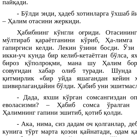
пайқади.
- Бўлди энди, ҳадеб хотинларга ўхшаб й
– Ҳалим отасини жеркиди.
Ҳабибнинг кўнгли оғриди. Отасининг
мўлтираб қараётганини кўриб, Ҳа-лимга
гапиргиси келди. Лекин ўзини босди. Ўзи
икки-уч кунда бир келиб-кетаётган бўлса, 
бироз қўполроқми, мана шу Ҳалим бор
совуғидан хабар олиб туради. Шунда 
қитмирлик «бир уйда яшагандан кейин х
шивирлагандайин бўлди. Ҳабиб уни эшитмасл
- Дада, яхши кўрган сомсангиздан оп
еволасизми? – Ҳабиб сомса ўралган қ
Ҳалимнинг гапини эшитиб, қотиб қолди.
- Ака, нима, сиз дадам оч қолганлар, д
кунига тўрт марта қозон қайнатади, одам қ