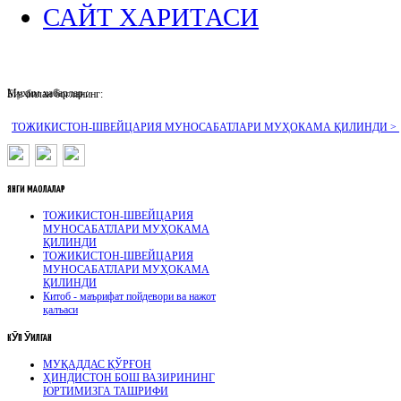
САЙТ ХАРИТАСИ
Муҳим хабарлар :
Биз билан боғланинг:
ТОЖИКИСТОН-ШВЕЙЦАРИЯ МУНОСАБАТЛАРИ МУҲОКАМА ҚИЛИНДИ >
ЯНГИ
МАҚОЛАЛАР
ТОЖИКИСТОН-ШВЕЙЦАРИЯ
МУНОСАБАТЛАРИ МУҲОКАМА
ҚИЛИНДИ
ТОЖИКИСТОН-ШВЕЙЦАРИЯ
МУНОСАБАТЛАРИ МУҲОКАМА
ҚИЛИНДИ
Китоб - маърифат пойдевори ва нажот
қалъаси
КӮП
ӮҚИЛГАН
МУҚАДДАС ҚЎРҒОН
ҲИНДИСТОН БОШ ВАЗИРИНИНГ
ЮРТИМИЗГА ТАШРИФИ