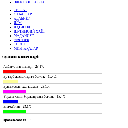
ЭЛЕКТРОН ГАЗЕТА
СИЁСАТ
ХАБАРЛАР
АДАБИЁТ
ИЛМ
ИҚТИСОД
ИЖТИМОИЙ ҲАЁТ
МАДАНИЯТ
МАОРИФ
СПОРТ
МИНТАҚАЛАР
Украинанинг
келажаги кандай?
Албатта тинчланади - 23.1%
Бу ғарб давлатларига боғлиқ - 15.4%
Буни Россия ҳал қилади - 23.1%
Украин халқи бирлашувига боғлиқ - 15.4%
Билмайман - 23.1%
Проголосовали
: 13