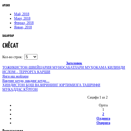
АРХИВ
Май, 2018
Март, 2018
Феврал, 2018
Январ, 2018
ХАБАРЛАР
СИЁСАТ
Кол-во строк:
Заголовок
ТОЖИКИСТОН-ШВЕЙЦАРИЯ МУНОСАБАТЛАРИ МУҲОКАМА ҚИЛИНДИ
ИСЛОМ – ТЕРРОРГА ҚАРШИ
Янги иш жойлари
Вақтинг кетди, нақдинг кетди…
ҲИНДИСТОН БОШ ВАЗИРИНИНГ ЮРТИМИЗГА ТАШРИФИ
МУҚАДДАС ҚЎРҒОН
Саҳифа 1 аз 2
Ортга
1
2
Олдинга
Охирига