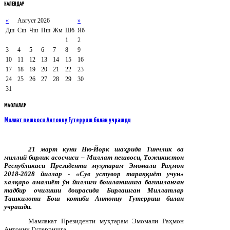
КАЛЕНДАР
«
Август 2026
»
Дш
Сш
Чш
Пш
Жм
Шб
Яб
1
2
3
4
5
6
7
8
9
10
11
12
13
14
15
16
17
18
19
20
21
22
23
24
25
26
27
28
29
30
31
МАҚОЛАЛАР
Миллат пешвоси Антониу Гутерриш билан учрашди
21 март куни Ню-Йорк шаҳрида Тинчлик ва
миллий бирлик асосчиси – Миллат пешвоси, Тожикистон
Республикаси Президенти муҳтарам Эмомали Раҳмон
2018-2028 йиллар - «Сув устувор тараққиёт учун»
халқаро амалиёт ўн йиллиги бошланишига бағишланган
тадбир очилиши доирасида Бирлашган Миллатлар
Ташкилоти Бош котиби Антониу Гутерриш билан
учрашди.
Мамлакат Президенти муҳтарам Эмомали Раҳмон
Антониу Гутерришга