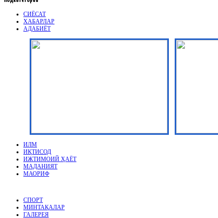
Подкатегории
СИЁСАТ
ХАБАРЛАР
АДАБИЁТ
ИЛМ
ИҚТИСОД
ИЖТИМОИЙ ҲАЁТ
МАДАНИЯТ
МАОРИФ
СПОРТ
МИНТАҚАЛАР
ГАЛЕРЕЯ