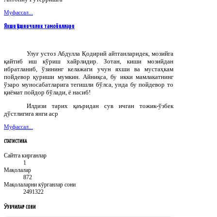
Муфассал...
Яхши қўшничилик тамойиллари
Улуғ устоз Абдулла Қодирий айтганларидек, мозийга
қайтиб иш кўриш хайрлидир. Зотан, киши мозийдан
ибратланиб, ўзининг келажаги учун яхши ва мустаҳкам
пойдевор қуриши мумкин. Айниқса, бу икки мамлакатнинг
ўзаро муносабатларига тегишли бўлса, унда бу пойдевор то
қиёмат пойдор бўлади, ё насиб!
Илдизи тарих қаъридан сув ичган тожик-ўзбек
дўстлигига янги аср
Муфассал...
СТАТИСТИКА
Сайтга кирганлар
1
Мақолалар
872
Мақолаларни кӯрганлар сони
2491322
ӮҚУВЧИЛАР
СОНИ