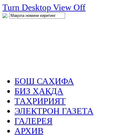
нглар
Turn Desktop View Off
.
БОШ САҲИФА
БИЗ ҲАҚДА
ТАҲРИРИЯТ
ЭЛЕКТРОН ГАЗЕТА
ГАЛЕРЕЯ
АРХИВ