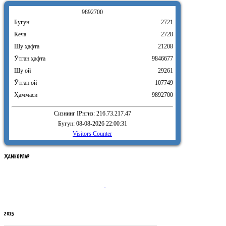
9
8
9
2
7
0
0
Бугун
2721
Кеча
2728
Шу ҳафта
21208
Ӯтган ҳафта
9846677
Шу ой
29261
Ӯтган ой
107749
Ҳаммаси
9892700
Сизнинг IPнгиз: 216.73.217.47
Бугун: 08-08-2026 22:00:31
Visitors Counter
ҲАМКОРЛАР
2015