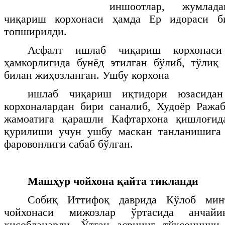
иншоотлар, жумлад
чиқариш корхонаси ҳамда Ер идораси б
топширилди.
Асфалт ишлаб чиқариш корхонас
ҳамкорлигида бунёд этилган бўлиб, тўлиқ
билан жиҳозланган. Ушбу корхона
ишлаб чиқариш иқтидори юзасидан
корхоналардан бири саналиб, Худоёр Ража
жамоатига қарашли Кафтархона қишлоғид
қурилиши учун ушбу маскан танланишига
фаровонлиги сабаб бўлган.
Машҳур чойхона қайта тикланди
Собиқ Иттифоқ даврида Кўлоб мин
чойхонаси мижозлар ўртасида анчай
ҳисобланарди. Ўтган асрнинг тўқсонинчи