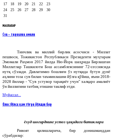
17
18
19
20
21
22
23
24
25
26
27
28
29
30
31
МАҚОЛАЛАР
Сув – тириклик омили
Тинчлик ва миллий бирлик асосчиси - Миллат
пешвоси, Тожикистон Республикаси Президенти муҳтарам
Эмомали Раҳмон 2017 йилда Ню-Йорк шаҳрида Бирлашган
Миллатлар Ташкилоти Бош ассамблеясининг 72-сессиясида
нутқ сўзлади. Давлатимиз бошлиғи ўз нутқида бутун дунё
аҳлини тоза сув билан таъминлашни йўлга қўйиш, яъни 2018-
2028 йиллар - "Сув устувор тарақиёт учун" халқаро амалиёт
ўн йиллигини татбиқ этишни таклиф этди.
Муфассал...
Олис бўлса ҳам тўғри йўлдан бор
ёхуд шогирднинг устоз ҳақидаги битиклари
Ривоят қилишларича, бир донишманддан
сўрабдилар: