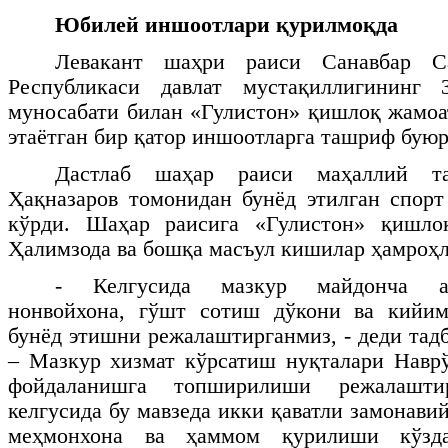
Юбилей иншоотлари қурилмоқда
Левакант шаҳри раиси Санавбар С
Республикаси давлат мустақиллигининг
муносабати билан «Гулистон» қишлоқ жамо
этаётган бир қатор иншоотларга ташриф буюр
Дастлаб шаҳар раиси маҳаллий та
Ҳақназаров томонидан бунёд этилган спор
кўрди. Шаҳар раисига «Гулистон» қишло
Ҳалимзода ва бошқа масъул кишилар ҳамроҳ
- Келгусида мазкур майдонча ат
нонвойхона, гўшт сотиш дўкони ва кийим
бунёд этишни режалаштирганмиз, - деди тад
– Мазкур хизмат кўрсатиш нуқталари Навр
фойдаланишга топширилиши режалаштир
келгусида бу мавзеда икки қаватли замонави
меҳмонхона ва ҳаммом қурилиши кўзда