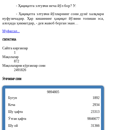
- Ҳақиқатга элтувчи неча йўл бор? У:
- Ҳақиқатга элтувчи йўлларнинг сони дунё халқлари
нуфузичадир. Ҳар кишининг ҳақиқат йўлини топиши эса,
алоҳида ҳикматдир, - дея жавоб берган экан…
Муфассал...
СТАТИСТИКА
Сайтга кирганлар
1
Мақолалар
872
Мақолаларни кӯрганлар сони
2491826
ӮҚУВЧИЛАР
СОНИ
9
8
9
4
8
0
5
Бугун
1892
Кеча
2934
Шу ҳафта
23313
Ӯтган ҳафта
9846677
Шу ой
31366