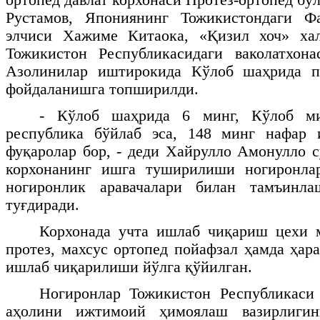
Рустамов, Япониянинг Тожикистондаги Ф
элчиси Хажиме Китаока, «Қизил хоч» ха
Тожикистон Республикасидаги ваколатхон
Азолинилар иштирокида Кўлоб шаҳрида пр
фойдаланишга топширилди.
- Кўлоб шаҳрида 6 минг, Кўлоб ми
республика бўйлаб эса, 148 минг нафар 
фуқаролар бор, - деди Хайрулло Амонулло с
корхонанинг ишга туширилиши ногиронлар
ногиронлик аравачалари билан тамъинла
туғдиради.
Корхонада учта ишлаб чиқариш цехи м
протез, махсус ортопед пойафзал ҳамда ҳар
ишлаб чиқарилиши йўлга қўйилган.
Ногиронлар Тожикистон Республикаси
аҳолини ижтимоий ҳимоялаш вазирлиги