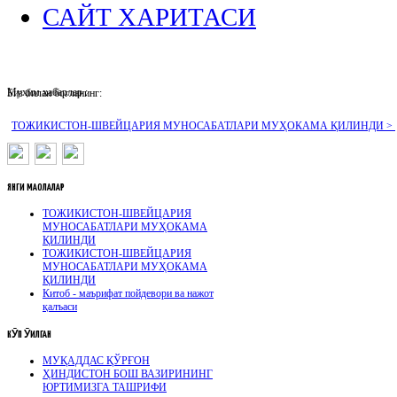
САЙТ ХАРИТАСИ
Муҳим хабарлар :
Биз билан боғланинг:
ТОЖИКИСТОН-ШВЕЙЦАРИЯ МУНОСАБАТЛАРИ МУҲОКАМА ҚИЛИНДИ >
ЯНГИ
МАҚОЛАЛАР
ТОЖИКИСТОН-ШВЕЙЦАРИЯ
МУНОСАБАТЛАРИ МУҲОКАМА
ҚИЛИНДИ
ТОЖИКИСТОН-ШВЕЙЦАРИЯ
МУНОСАБАТЛАРИ МУҲОКАМА
ҚИЛИНДИ
Китоб - маърифат пойдевори ва нажот
қалъаси
КӮП
ӮҚИЛГАН
МУҚАДДАС ҚЎРҒОН
ҲИНДИСТОН БОШ ВАЗИРИНИНГ
ЮРТИМИЗГА ТАШРИФИ