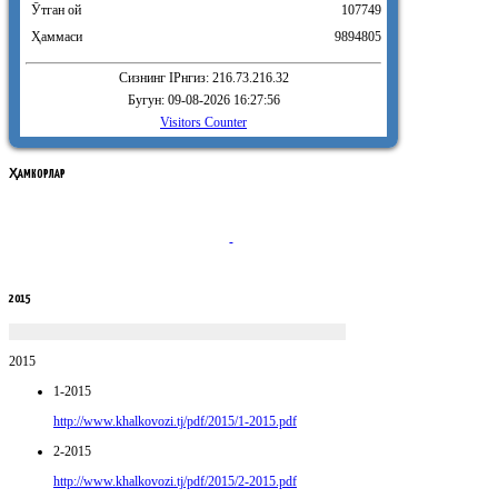
Ӯтган ой
107749
Ҳаммаси
9894805
Сизнинг IPнгиз: 216.73.216.32
Бугун: 09-08-2026 16:27:56
Visitors Counter
ҲАМКОРЛАР
2015
2015
1-2015
http://www.khalkovozi.tj/pdf/2015/1-2015.pdf
2-2015
http://www.khalkovozi.tj/pdf/2015/2-2015.pdf