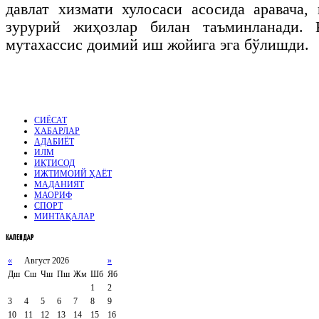
давлат хизмати хулосаси асосида аравача,
зурурий жиҳозлар билан таъминланади. 
мутахассис доимий иш жойига эга бўлишди.
СИЁСАТ
ХАБАРЛАР
АДАБИЁТ
ИЛМ
ИҚТИСОД
ИЖТИМОИЙ ҲАЁТ
МАДАНИЯТ
МАОРИФ
СПОРТ
МИНТАҚАЛАР
КАЛЕНДАР
«
Август 2026
»
Дш
Сш
Чш
Пш
Жм
Шб
Яб
1
2
3
4
5
6
7
8
9
10
11
12
13
14
15
16