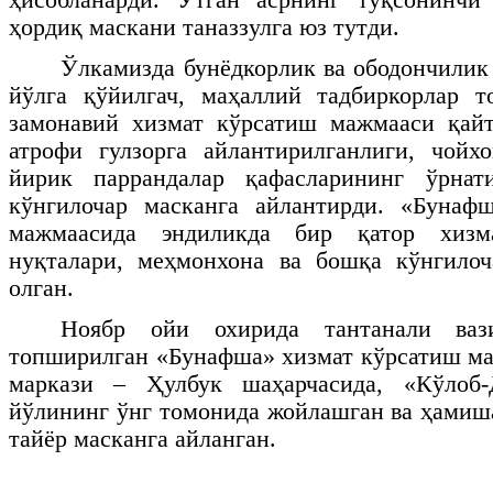
ҳордиқ маскани таназзулга юз тутди.
Ўлкамизда бунёдкорлик ва ободончилик
йўлга қўйилгач, маҳаллий тадбиркорлар 
замонавий хизмат кўрсатиш мажмааси қай
атрофи гулзорга айлантирилганлиги, чойх
йирик паррандалар қафасларининг ўрнат
кўнгилочар масканга айлантирди. «Бунаф
мажмаасида эндиликда бир қатор хизм
нуқталари, меҳмонхона ва бошқа кўнгилоч
олган.
Ноябр ойи охирида тантанали ваз
топширилган «Бунафша» хизмат кўрсатиш м
маркази – Ҳулбук шаҳарчасида, «Кўлоб-
йўлининг ўнг томонида жойлашган ва ҳамиш
тайёр масканга айланган.