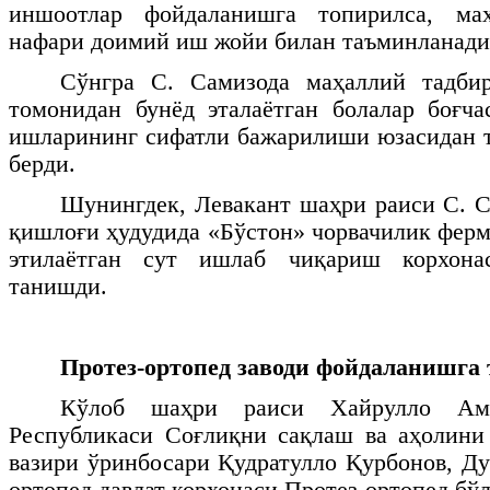
иншоотлар фойдаланишга топирилса, ма
нафари доимий иш жойи билан таъминланади
Сўнгра С. Самизода маҳаллий тадби
томонидан бунёд эталаётган болалар боғч
ишларининг сифатли бажарилиши юзасидан 
берди.
Шунингдек, Левакант шаҳри раиси С. 
қишлоғи ҳудудида «Бўстон» чорвачилик ферм
этилаётган сут ишлаб чиқариш корхон
танишди.
Протез-ортопед заводи фойдаланишга
Кўлоб шаҳри раиси Хайрулло Амо
Республикаси Соғлиқни сақлаш ва аҳолин
вазири ўринбосари Қудратулло Қурбонов, Д
ортопед давлат корхонаси Протез-ортопед б