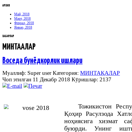
АРХИВ
Май, 2018
Март, 2018
Феврал, 2018
Январ, 2018
ХАБАРЛАР
МИНТАҚАЛАР
Воседа бунёдкорлик ишлари
Муаллиф: Super user
Категория:
МИНТАҚАЛАР
Чоп этилган 11 Декабр 2018
Кӯришлар: 2137
Тожикистон Респ
Қоҳир Расулзода Хатл
ноҳиясига хизмат с
буюрди. Унинг ишт