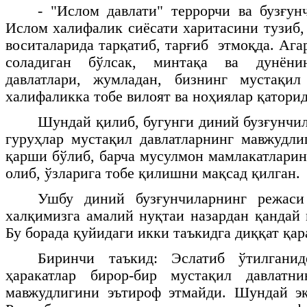
- "Ислом давлати" террорчи ва бузғун
Ислом халифалик сиёсати харитасини тузиб,
воситаларида тарқатиб, тарғиб этмоқда. Ага
соладиган бўлсак, минтақа ва дунёни
давлатлари, жумладан, бизнинг мустақи
халифаликка тобе вилоят ва ноҳиялар қаторид
Шундай қилиб, бугунги диний бузғунчил
гуруҳлар мустақил давлатларнинг мавжудли
қарши бўлиб, барча мусулмон мамлакатларин
олиб, ўзларига тобе қилишни мақсад қилган.
Ушбу диний бузғунчиларнинг режаси
халқимизга амалий нуқтаи назардан қандай 
Бу борада қуйидаги икки таъкидга диққат қа
Биринчи таъкид: Эслатиб ўтилганид
ҳаракатлар бирор-бир мустақил давлатн
мавжудлигини эътироф этмайди. Шундай эк