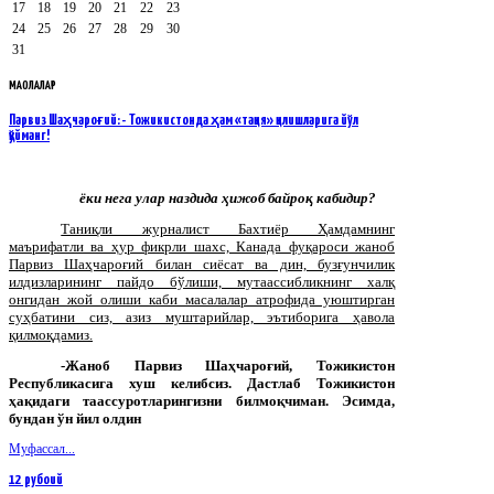
17
18
19
20
21
22
23
24
25
26
27
28
29
30
31
МАҚОЛАЛАР
Парвиз Шаҳчароғий: - Тожикистонда ҳам «тақия» қилишларига йўл
қўйманг!
ёки нега улар наздида ҳижоб байроқ кабидир?
Таниқли журналист Бахтиёр Ҳамдамнинг
маърифатли ва ҳур фикрли шахс, Канада фуқароси жаноб
Парвиз Шаҳчароғий билан сиёсат ва дин, бузғунчилик
илдизларининг пайдо бўлиши, мутаассибликнинг халқ
онгидан жой олиши каби масалалар атрофида уюштирган
суҳбатини сиз, азиз муштарийлар, эътиборига ҳавола
қилмоқдамиз.
-Жаноб Парвиз Шаҳчароғий, Тожикистон
Республикасига хуш келибсиз. Дастлаб Тожикистон
ҳақидаги таассуротларингизни билмоқчиман. Эсимда,
бундан ўн йил олдин
Муфассал...
12 рубоий