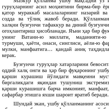
Мазкур қўлланма ушбу мақсадни ўз и
гуруҳларнинг асил моҳиятини бирма-бир ёр
қатор мураккаб масалаларнинг назарий ва
содда ва тўлиқ жавоб беради. Қўлланма
халқни бузғунчи тафаккур ва диний бузғунч
огоҳлантириш ҳисобланади. Яъни ҳар бир фу
унинг Ватани-ю миллати, маданияти-ю
турмуши, ҳаёти, онаси, синглиси, аёли-ю фа
мулки, манфаатига… қандай аниқ таҳдид
керак.
Бузғунчи гуруҳлар хатарларини бевосит
оддий халқ онги ва ҳар бир фуқаронинг ушб
қарши курашиш йўлидаги мавқеини муст
биргаликдаги яқиндан тушуниш экстреми
қарши курашишга барча имконият, манфаат
сафарбар этишга яхши шароит яратиб беради.
Шундай экан, ушбу қўлланманинг асоси