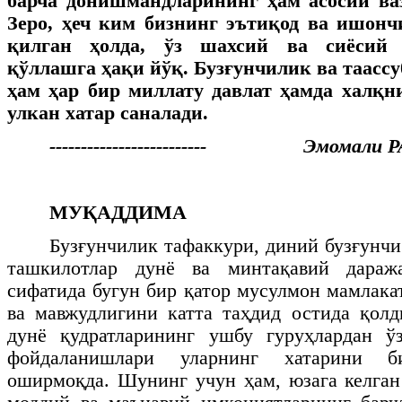
барча донишмандларининг ҳам асосий ва
Зеро, ҳеч ким бизнинг эътиқод ва ишон
қилган ҳолда, ўз шахсий ва сиёсий
қўллашга ҳақи йўқ. Бузғунчилик ва таасс
ҳам ҳар бир миллату давлат ҳамда халқн
улкан хатар саналади.
------------------------- Эмомали
МУҚАДДИМА
Бузғунчилик тафаккури, диний бузғунчи
ташкилотлар дунё ва минтақавий дараж
сифатида бугун бир қатор мусулмон мамлака
ва мавжудлигини катта таҳдид остида қол
дунё қудратларининг ушбу гуруҳлардан ў
фойдаланишлари уларнинг хатарини б
оширмоқда. Шунинг учун ҳам, юзага келган