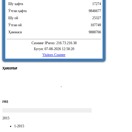
Шу ҳафта
17274
Ӯтган ҳафта
9846677
Шу ой
25327
Ӯтган ой
107749
Ҳаммаси
9888766
Сизнинг IPнгиз: 216.73.216.38
Бугун: 07-08-2026 12:58:20
Visitors Counter
ҲАМКОРЛАР
2015
2015
1-2015