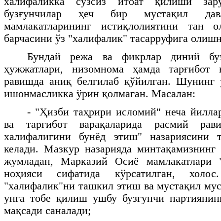
халифаликка сўзсиз итоат қилиши зар
бузғунчилар ҳеч бир мустақил да
мамлакатларининг истиқлолиятини тан о
барчасини ўз "халифалик" тасарруфига олиш
Бундай режа ва фикрлар диний буз
ҳужжатлари, низомнома ҳамда тарғибот 
равишда аниқ белгилаб қўйилган. Шунинг 
ишонмасликка ўрин қолмаган. Масалан:
- "Ҳизби таҳрири исломий" неча йилла
ва тарғибот варақаларида расмий рав
халифалигини бунёд этиш" назариясини 
келади. Мазкур назарияда минтақамизнинг 
жумладан, Марказий Осиё мамлакатлари 
ноҳияси сифатида кўрсатилган, холос
"халифалик"ни ташкил этиш ва мустақил му
унга тобе қилиш ушбу бузғунчи партиянин
мақсади саналади;