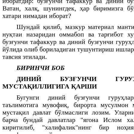
иборатдир: бузғунчи тафаккур ва диний б
Ватан, халқ, шунингдек, ҳар биримизга б
хатари нимадан иборат?
Шундай қилиб, мазкур материал манти
нуқтаи назаридан оммабоп ва тарғибот ху
бузғунчи тафаккур ва диний бузғунчи гуру
йўлида олиб бориладиган тушунтириш ишла
тавсия этилади.
БИРИНЧИ БОБ
ДИНИЙ БУЗҒУНЧИ ГУРУ
МУСТАҚИЛЛИГИГА ҚАРШИ
Бугунги диний бузғунчи гуруҳла
таълимотига мувофиқ, бирорта мусулмон 
мустақил давлат бўлмаслиги лозим. Уларн
барча бундай давлатлар "ягона Ислом ха
киритилиб, "халифалик"нинг бир ноҳи