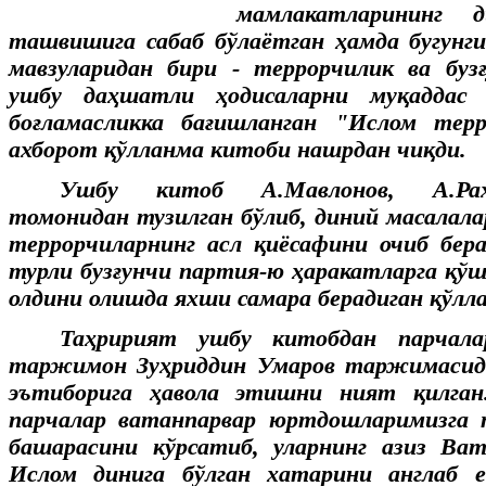
мамлакатларининг 
ташвишига сабаб бўлаётган ҳамда бугунги
мавзуларидан бири - террорчилик ва бузғ
ушбу даҳшатли ҳодисаларни муқаддас
боғламасликка бағишланган "Ислом тер
ахборот қўлланма китоби нашрдан чиқди.
Ушбу китоб А.Мавлонов, А.Раҳ
томонидан тузилган бўлиб, диний масалалар
террорчиларнинг асл қиёсафини очиб бер
турли бузғунчи партия-ю ҳаракатларга қў
олдини олишда яхши самара берадиган қўлл
Таҳририят ушбу китобдан парчал
таржимон Зуҳриддин Умаров таржимасид
эътиборига ҳавола этишни ният қилган
парчалар ватанпарвар юртдошларимизга 
башарасини кўрсатиб, уларнинг азиз Ва
Ислом динига бўлган хатарини англаб 