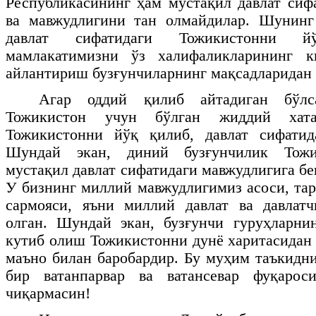
Республикасининг ҳам мустақил давлат сиф
ва мавжудлигини тан олмайдилар. Шунинг
давлат сифатидаги Тожикистонни 
мамлакатимизни ўз халифаликларининг к
айлантириш бузғунчиларнинг мақсадларидан 
Агар оддий қилиб айтадиган бўлса
Тожикистон учун бўлган жиддий хат
Тожикистонни йўқ қилиб, давлат сифатид
Шундай экан, диний бузғунчилик Тожи
мустақил давлат сифатидаги мавжудлигига бе
У бизнинг миллий мавжудлигимиз асоси, та
сармояси, яъни миллий давлат ва давлат
олган. Шундай экан, бузғунчи гуруҳларни
кутиб олиш Тожикистонни дунё харитасидан
маъно билан баробардир. Бу муҳим таъкидн
бир ватанпарвар ва ватансевар фуқарос
чиқармасин!