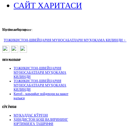
САЙТ ХАРИТАСИ
Муҳим хабарлар :
Биз билан боғланинг:
ТОЖИКИСТОН-ШВЕЙЦАРИЯ МУНОСАБАТЛАРИ МУҲОКАМА ҚИЛИНДИ >
ЯНГИ
МАҚОЛАЛАР
ТОЖИКИСТОН-ШВЕЙЦАРИЯ
МУНОСАБАТЛАРИ МУҲОКАМА
ҚИЛИНДИ
ТОЖИКИСТОН-ШВЕЙЦАРИЯ
МУНОСАБАТЛАРИ МУҲОКАМА
ҚИЛИНДИ
Китоб - маърифат пойдевори ва нажот
қалъаси
КӮП
ӮҚИЛГАН
МУҚАДДАС ҚЎРҒОН
ҲИНДИСТОН БОШ ВАЗИРИНИНГ
ЮРТИМИЗГА ТАШРИФИ