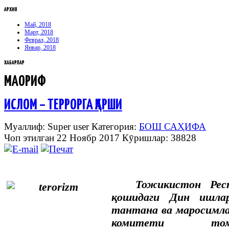
АРХИВ
Май, 2018
Март, 2018
Феврал, 2018
Январ, 2018
ХАБАРЛАР
МАОРИФ
ИСЛОМ – ТЕРРОРГА ҚАРШИ
Муаллиф: Super user
Категория:
БОШ САҲИФА
Чоп этилган 22 Ноябр 2017
Кӯришлар: 38828
Тожикистон Рес
қошидаги Дин ишлар
тантана ва маросимл
комитети том