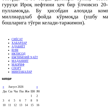
гуруҳи Ироқ нефтини ҳеч бир ўлчовсиз 20
пулламоқда. Бу ҳисобдан алоҳида ком
миллиардлаб фойда кўрмоқда (ушбу м
бошларига тўғри келади-таржимон).
СИЁСАТ
ХАБАРЛАР
АДАБИЁТ
ИЛМ
ИҚТИСОД
ИЖТИМОИЙ ҲАЁТ
МАДАНИЯТ
МАОРИФ
СПОРТ
МИНТАҚАЛАР
КАЛЕНДАР
«
Август 2026
»
Дш
Сш
Чш
Пш
Жм
Шб
Яб
1
2
3
4
5
6
7
8
9
10
11
12
13
14
15
16