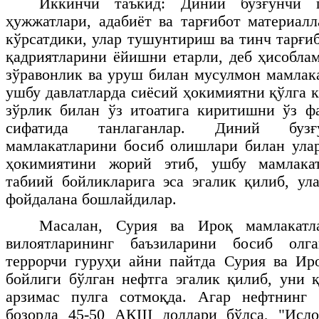
Иккинчи таъкид: Диний бузғунчи г
ҳужжатлари, адабиёт ва тарғибот материа
кўрсатдики, улар тушунтириш ва тинч тарғи
қадриятларини ёйишни етарли, деб ҳисобла
зўравонлик ва уруш билан мусулмон мамлак
ушбу давлатларда сиёсий ҳокимиятни қўлга 
зўрлик билан ўз итоатига киритишни ўз ф
сифатида танлаганлар. Диний бузғ
мамлакатларини босиб олишлари билан ула
ҳокимиятини жорий этиб, ушбу мамлакат
табиий бойликларига эса эгалик қилиб, ул
фойдалана бошлайдилар.
Масалан, Сурия ва Ироқ мамлакатл
вилоятларининг баъзиларини босиб олг
террорчи гуруҳи айни пайтда Сурия ва Ир
бойлиги бўлган нефтга эгалик қилиб, уни қ
арзимас пулга сотмоқда. Агар нефтнинг
бозорда 45-50 АҚШ доллари бўлса, "Исло