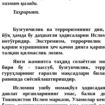
хизмат қилади.
Таҳририят.
Бузғунчилик ва терроризмнинг дин,
йўқ ҳамда бу даҳшатли ҳодисаларни Исло
нотўғридир. Экстремизм, террорчилик
қарши курашишни ҳеч қачон динга қарш
талқин қилмаслик лозим.
Янги жамиятга таҳдид солаётган эн
бири бу - таассуб, бузғунчилик, тер
гуруҳларнинг ғаразли мақсадлари бил
равишда сиёсийлаштиришдир.
Исломни ушбу номақбул ҳодисада
давлат органларининг эмас, балки д
Тожикистон Ислом маркази, Уламолар ке