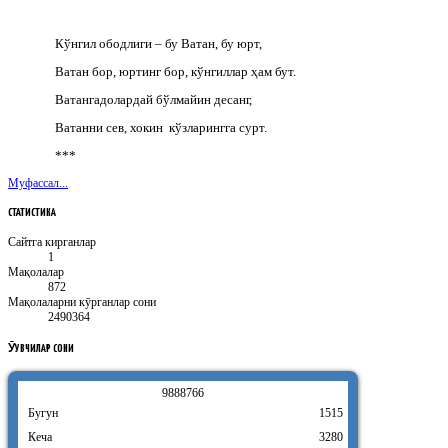
Кўнгил ободлиги – бу Ватан, бу юрт,
Ватан бор, юртинг бор, кўнгиллар ҳам бут.
Ватангадолардай бўлмайин десанг,
Ватанни сев, хокин кўзларингга сурт.
***
Муфассал...
СТАТИСТИКА
Сайтга кирганлар
1
Мақолалар
872
Мақолаларни кӯрганлар сони
2490364
ӮҚУВЧИЛАР
СОНИ
9
8
8
8
7
6
6
Бугун
1515
Кеча
3280