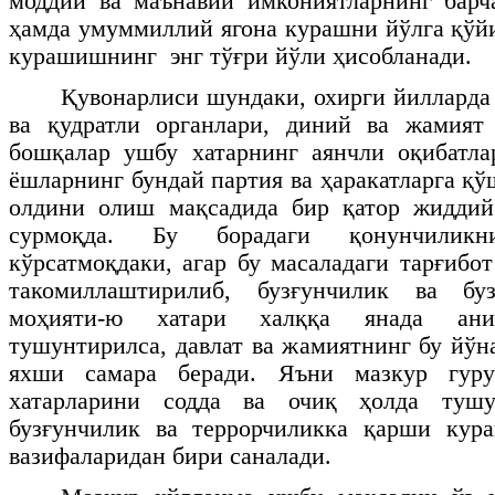
моддий ва маънавий имкониятларнинг барч
ҳамда умуммиллий ягона курашни йўлга қўй
курашишнинг энг тўғри йўли ҳисобланади.
Қувонарлиси шундаки, охирги йилларда
ва қудратли органлари, диний ва жамият
бошқалар ушбу хатарнинг аянчли оқибатла
ёшларнинг бундай партия ва ҳаракатларга қ
олдини олиш мақсадида бир қатор жиддий
сурмоқда. Бу борадаги қонунчили
кўрсатмоқдаки, агар бу масаладаги тарғибо
такомиллаштирилиб, бузғунчилик ва буз
моҳияти-ю хатари халққа янада ани
тушунтирилса, давлат ва жамиятнинг бу йўн
яхши самара беради. Яъни мазкур гуру
хатарларини содда ва очиқ ҳолда туш
бузғунчилик ва террорчиликка қарши ку
вазифаларидан бири саналади.