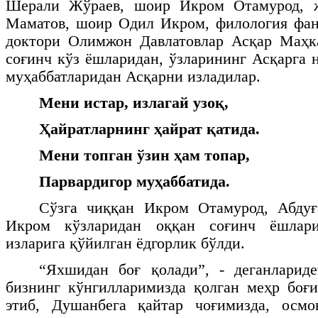
Шерали Жўраев, шоир Икром Отамурод, ж
Маматов, шоир Одил Икром, филология фан
доктори Олимжон Давлатовлар Асқар Маҳк
соғинч кўз ёшларидан, ўзларининг Асқарга 
муҳаббатларидан Асқарни изладилар.
Мени истар, излагай узоқ,
Ҳайратларнинг ҳайрат қатида.
Мени топган ўзин ҳам топар,
Парвардигор муҳаббатида.
Сўзга чиққан Икром Отамурод, Абду
Икром кўзларидан оққан соғинч ёшлар
изларига қўйилган ёдгорлик бўлди.
“Яхшидан боғ қолади”, - деганларид
бизнинг кўнгилларимизда қолган меҳр боғ
этиб, Душанбега қайтар чоғимизда, осм