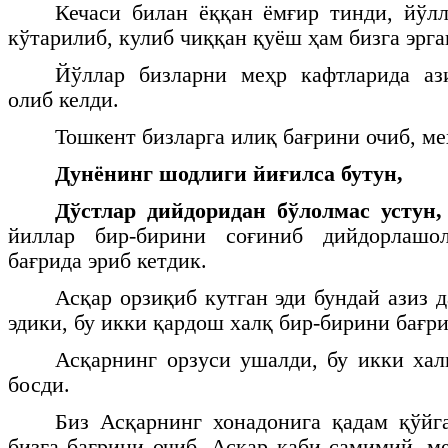
Кечаси билан ёққан ёмғир тинди, йўл
кўтарилиб, кулиб чиққан қуёш ҳам бизга эргаш
Йўллар бизларни меҳр кафтларида а
олиб келди.
Тошкент бизларга илиқ бағрини очиб, ме
Дунёнинг шодлиги йиғилса бутун,
Дўстлар дийдоридан бўлолмас устун
йиллар бир-бирини соғиниб дийдорлашо
бағрида эриб кетдик.
Асқар орзиқиб кутган эди бундай азиз 
эдики, бу икки қардош халқ бир-бирини бағри
Асқарнинг орзуси ушалди, бу икки хал
босди.
Биз Асқарнинг хонадонига қадам қўйг
бизга бағрини очиб, Асқар каби самимий, м