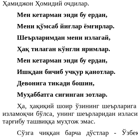
Ҳамиджон Ҳомидий очдилар.
Мен кетарман энди бу ердан,
Мени қўмсаб йиғлар ёмғирлар.
Шеърларимдан мени излагай,
Ҳақ тилаган кўнгли яримлар.
Мен кетарман энди бу ердан,
Ишқдан бичиб учқур қанотлар.
Девонига тикади бошин,
Муҳаббатга сиғинган зотлар.
Ҳа, ҳақиқий шоир ўзининг шеърларига
изламоқчи бўлса, унинг шеърларидан изласи
тарғибу ташвиққа муҳтож эмас.
Сўзга чиққан барча дўстлар - Ўзбе