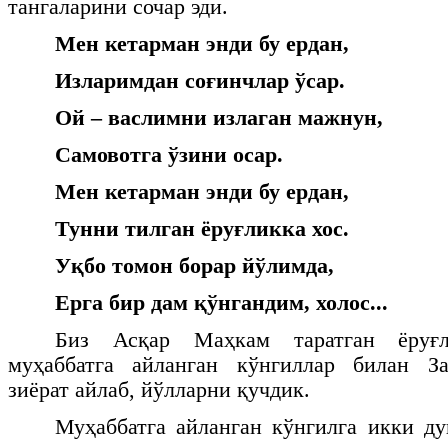
тангаларини сочар эди.
Мен кетарман энди бу ердан,
Изларимдан соғинчлар ўсар.
Ой – васлимни излаган мажнун,
Самовотга ўзини осар.
Мен кетарман энди бу ердан,
Тунни тилган ёруғликка хос.
Уқбо томон борар йўлимда,
Ерга бир дам қўнгандим, холос...
Биз Асқар Маҳкам таратган ёруғл
муҳаббатга айланган кўнгиллар билан За
зиёрат айлаб, йўлларни қучдик.
Муҳаббатга айланган кўнгилга икки ду