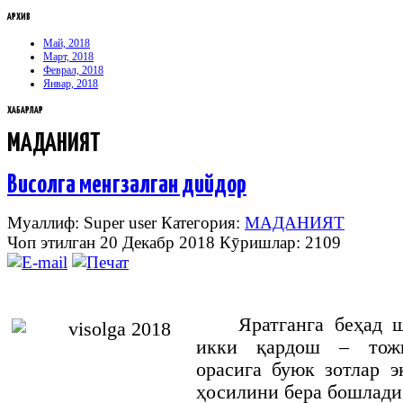
АРХИВ
Май, 2018
Март, 2018
Феврал, 2018
Январ, 2018
ХАБАРЛАР
МАДАНИЯТ
Висолга менгзалган дийдор
Муаллиф: Super user
Категория:
МАДАНИЯТ
Чоп этилган 20 Декабр 2018
Кӯришлар: 2109
Яратганга беҳад 
икки қардош – тожи
орасига буюк зотлар э
ҳосилини бера бошлади