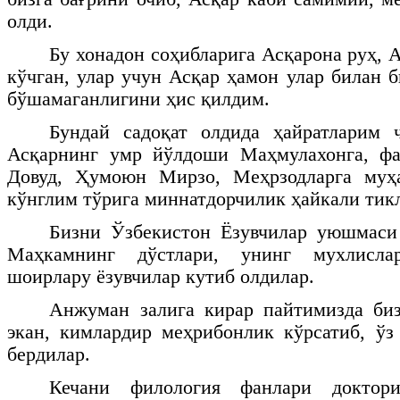
олди.
Бу хонадон соҳибларига Асқарона руҳ, 
кўчган, улар учун Асқар ҳамон улар билан 
бўшамаганлигини ҳис қилдим.
Бундай садоқат олдида ҳайратларим ч
Асқарнинг умр йўлдоши Маҳмулахонга, фа
Довуд, Ҳумоюн Мирзо, Меҳрзодларга муҳ
кўнглим тўрига миннатдорчилик ҳайкали тик
Бизни Ўзбекистон Ёзувчилар уюшмаси
Маҳкамнинг дўстлари, унинг мухлисла
шоирлару ёзувчилар кутиб олдилар.
Анжуман залига кирар пайтимизда биз
экан, кимлардир меҳрибонлик кўрсатиб, ў
бердилар.
Кечани филология фанлари доктори