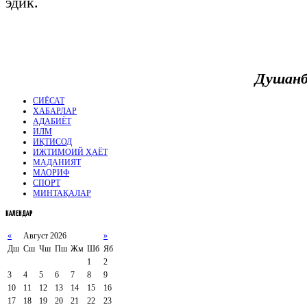
эдик.
Душанб
СИЁСАТ
ХАБАРЛАР
АДАБИЁТ
ИЛМ
ИҚТИСОД
ИЖТИМОИЙ ҲАЁТ
МАДАНИЯТ
МАОРИФ
СПОРТ
МИНТАҚАЛАР
КАЛЕНДАР
«
Август 2026
»
Дш
Сш
Чш
Пш
Жм
Шб
Яб
1
2
3
4
5
6
7
8
9
10
11
12
13
14
15
16
17
18
19
20
21
22
23