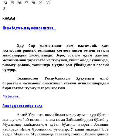
24
25
26
27
28
29
30
31
МАҚОЛАЛАР
Шифо ёғдуси-ла нурафшон маскан…
Ҳар бир жамиятнинг ҳам ижтимоий, ҳам
иқтисодий равнақ топишида соғлом инсон омили етакчи
манбалардан ҳисобланади. Зеро, соғлом одам жамият
механизмини ҳаракатга келтирувчи, унинг обод бўлишида,
ривожу равнақ топишида муҳим рол ўйнайдиган асосий
кучдир.
Тожикистон Республикаси Ҳукумати олиб
бораётган ижтимоий сиёсатнинг етакчи йўналишларидан
бири соғлом турмуш тарзи яратиш
Муфассал...
Авлиё узун ота зиёратгоҳи
Авлиё Узун ота номи билан маълуму машҳур бўлган
ана шу ажойиб инсоннинг асл номи Зайналобиддин бўлиб, у
Муҳаммад алайҳиссалом куёви бўлмиш ҳазрати Алининг
набираси Имом Ҳусейннинг ўғлидир. У киши милодий 659
йилда Мадинаи Мунавварада таваллуд топган. Ислом динига