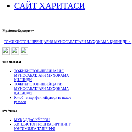
САЙТ ХАРИТАСИ
Муҳим хабарлар :
Биз билан боғланинг:
ТОЖИКИСТОН-ШВЕЙЦАРИЯ МУНОСАБАТЛАРИ МУҲОКАМА ҚИЛИНДИ >
ЯНГИ
МАҚОЛАЛАР
ТОЖИКИСТОН-ШВЕЙЦАРИЯ
МУНОСАБАТЛАРИ МУҲОКАМА
ҚИЛИНДИ
ТОЖИКИСТОН-ШВЕЙЦАРИЯ
МУНОСАБАТЛАРИ МУҲОКАМА
ҚИЛИНДИ
Китоб - маърифат пойдевори ва нажот
қалъаси
КӮП
ӮҚИЛГАН
МУҚАДДАС ҚЎРҒОН
ҲИНДИСТОН БОШ ВАЗИРИНИНГ
ЮРТИМИЗГА ТАШРИФИ