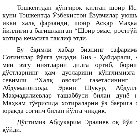
Тошкентдан қўнғироқ қилган шоир Ис
куни Тошкентда Ўзбекистон Ёзувчилар уюш
икки халқ фарзанди, шоир Асқар Маҳка
йиллигига бағишланган “Шоир эмас, ростгўй
хотира кечасига таклиф этди.
Бу ёқимли хабар бизнинг сафарими
Соғинчлар йўлга ундади. Биз - Ҳайдарали,
мен эзгу ниятларни дилга ортиб, бори
дўстларнинг ҳам дуоларини кўнглимизга
севимли “Халқ овози” газетасининг 
Абдуманонзода, Эркин Шукур, Абдул
Маҳмадалиевлар ташаббуси билан дунё 
Маҳкам тўғрисида хотираларни ўз бағрига о
юракда соғинч билан йўлга чиқдик.
Дўстимиз Абдукарим Эралиев оқ йўл т
қўйди.