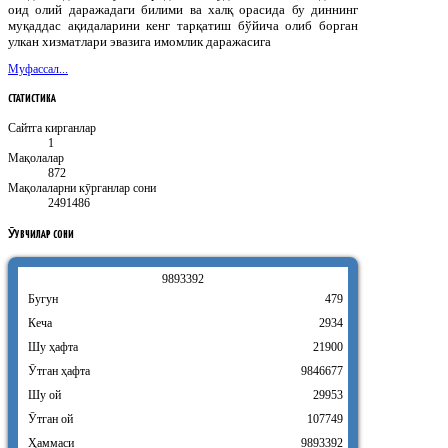
оид олий даражадаги билими ва халқ орасида бу диннинг
муқаддас ақидаларини кенг тарқатиш бўйича олиб борган
улкан хизматлари эвазига имомлик даражасига
Муфассал...
СТАТИСТИКА
Сайтга кирганлар
1
Мақолалар
872
Мақолаларни кӯрганлар сони
2491486
ӮҚУВЧИЛАР
СОНИ
9
8
9
3
3
9
2
Бугун
479
Кеча
2934
Шу ҳафта
21900
Ӯтган ҳафта
9846677
Шу ой
29953
Ӯтган ой
107749
Ҳаммаси
9893392