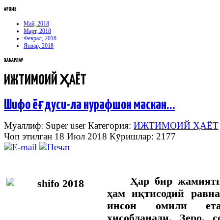
АРХИВ
Май, 2018
Март, 2018
Феврал, 2018
Январ, 2018
ХАБАРЛАР
ИЖТИМОИЙ ҲАЁТ
Шифо ёғдуси-ла нурафшон маскан…
Муаллиф: Super user
Категория:
ИЖТИМОИЙ ҲАЁТ
Чоп этилган 18 Июл 2018
Кӯришлар: 2177
Ҳар бир жамият
ҳам иқтисодий равн
инсон омили ета
ҳисобланади. Зеро, 