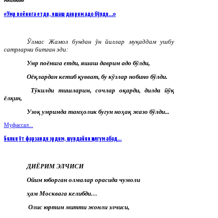
МАҚОЛАЛАР
«Умр поёнига етди, яшаш даврим адо бўлди…»
Ўлмас
Жамол
бундан
ўн
йиллар
муқаддам
ушбу
сатрларни
битган
эди
:
Умр поёнига етди, яшаш даврим адо бўлди,
Оёқлардан кетиб қувват, бу кўзлар нобино бўлди.
Тўкилди тишларим, сочлар оқарди, дилда йўқ
ёлқин,
Узоқ умримда танҳолик бугун ноҳақ жазо бўлди...
Муфассал...
Билки ўт фарзанди эрдим, шундайин қолгум абад…
ДИЁРИМ ЭЛЧИСИ
Ойим юборган олмалар орасида чумоли
ҳам Москвага келибди…
Олис юртим митти жонли элчиси,