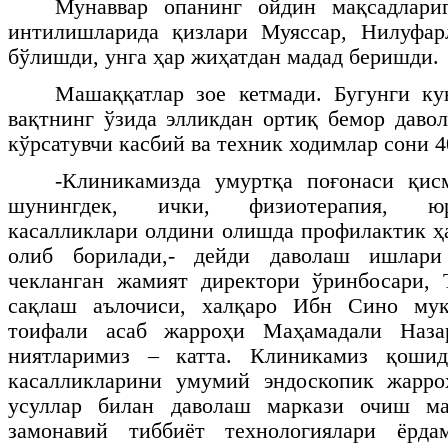
Мунаввар опанинг ойдин мақсадлари
интилишларида қизлари Муяссар, Нилуфар
бўлишди, унга ҳар жиҳатдан мадад беришди.
Машаққатлар зое кетмади. Бугунги ку
вақтнинг ўзида элликдан ортиқ бемор давол
кўрсатувчи касбий ва техник ходимлар сони 4
-Клиникамизда умуртқа поғонаси қисм
шунингдек, ички, физиотерапия, юр
касалликлари олдини олишда профилактик 
олиб борилади,- дейди даволаш ишлари
чекланган жамият директори ўринбосари, 
сақлаш аълочиси, халқаро Ибн Сино мук
тоифали асаб жарроҳи Маҳамадали Назар
ниятларимиз – катта. Клиникамиз қошид
касалликларини умумий эндоскопик жарро
усуллар билан даволаш маркази очиш ма
замонавий тиббиёт технологиялари ёрд