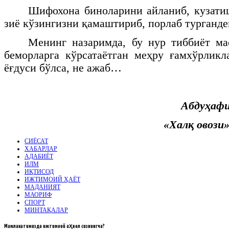
Шифохона биноларини айланиб, кузати
зиё кўзингизни қамаштириб, порлаб турганде
Менинг назаримда, бу нур тиббиёт ма
беморларга кўрсатаётган меҳру ғамхўрлик
ёғдуси бўлса, не ажаб…
Абдуҳаф
«Халқ овози»
СИЁСАТ
ХАБАРЛАР
АДАБИЁТ
ИЛМ
ИҚТИСОД
ИЖТИМОИЙ ҲАЁТ
МАДАНИЯТ
МАОРИФ
СПОРТ
МИНТАҚАЛАР
Мамлакатимизда
ижтимоий аҳвол сизнингча?