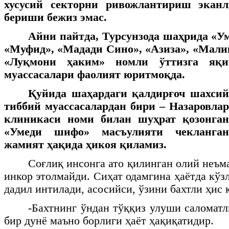
хусусий секторни ривожлантириш эканл
бериши бежиз эмас.
Айни пайтда, Турсунзода шаҳрида «У
«Муфид», «Мадади Сино», «Азиза», «Мали
«Луқмони ҳаким» номли ўттизга яқи
муассасалари фаолият юритмоқда.
Қуйида шаҳардаги қалдирғоч шахсий
тиббий муассасалардан бири – Назаровлар
клиникаси номи билан шуҳрат қозонган
«Умеди шифо» масъулияти чекланган
жамият ҳақида ҳикоя қиламиз.
Соғлиқ инсонга ато қилинган олий неъм
инкор этолмайди. Сиҳат одамгина ҳаётда кўз
дадил интилади, асосийси, ўзини бахтли ҳис 
-Бахтнинг ўндан тўққиз улуши саломатл
бир дунё маъно борлиги ҳаёт ҳақиқатидир.