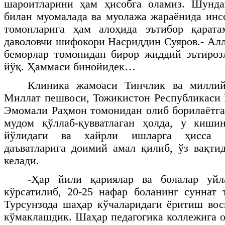
шароитларини ҳам ҳисобга оламиз. Шунда
билан муомалада ва муолажа жараёнида инс
томонларига ҳам алоҳида эътибор қарата
даволовчи шифокори Насриддин Суяров.- Алл
беморлар томонидан бирор жиддий эътироз
йўқ. Ҳаммаси бинойидек…
Клиника жамоаси Тинчлик ва миллий
Миллат пешвоси, Тожикистон Республикаси
Эмомали Раҳмон томонидан олиб борилаётг
мудом қўллаб-қувватлаган ҳолда, у киши
йўлидаги ва хайрли ишларга ҳисса 
даъватларига доимий амал қилиб, ўз вақтид
келади.
-Ҳар йили қариялар ва болалар уйл
кўрсатилиб, 20-25 нафар боланинг суннат 
Турсунзода шаҳар кўчаларидаги ёритиш во
кўмаклашдик. Шаҳар педагогика коллежига о