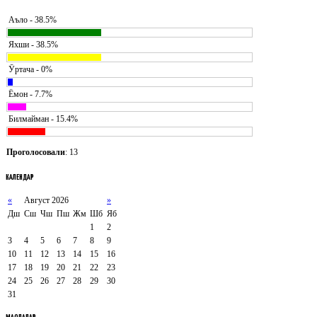
Аъло - 38.5%
Яхши - 38.5%
Ӯртача - 0%
Ёмон - 7.7%
Билмайман - 15.4%
Проголосовали
: 13
КАЛЕНДАР
«
Август 2026
»
Дш
Сш
Чш
Пш
Жм
Шб
Яб
1
2
3
4
5
6
7
8
9
10
11
12
13
14
15
16
17
18
19
20
21
22
23
24
25
26
27
28
29
30
31