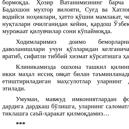
бормоқда. Ҳозир Ватанимизнинг барча 
Бадахшон мухтор вилояти, Суғд ва Хатло
водийси ноҳиялари, ҳатто қўшни мамлакат, ч
нуқталари очилганидан кейин, қардош Ўзбек
мурожаат қилувчилар сони кўпаймоқда.
Ходимларимиз доимо беморларни
даволанишлари учун қўлларидан келганич
яратиб, сифатли тиббий хизмат кўрсатишга ҳ
Клиникамизда ошхона ташкил қилинг
икки маҳал иссиқ овқат билан таъминланад
етиштириладиган маҳсулотлар уларнинг 
этилади.
Умуман, мавжуд имкониятлардан фо
дардига дардкаш бўлишга, уларнинг саломат
тиклашга саъй-ҳаракат қилмоқдамиз…
***