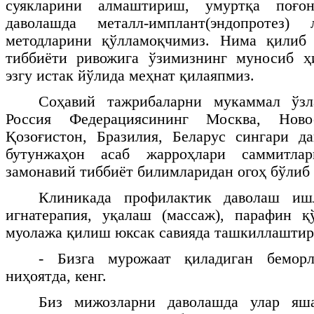
суякларини алмаштириш, умуртқа поғон
даволашда металл-имплант(эндопротез)
методларини қўлламоқчимиз. Нима қилиб
тиббиёти ривожига ўзимизнинг муносиб 
эзгу истак йўлида меҳнат қилаяпмиз.
Соҳавий тажрибаларни мукаммал ўзл
Россия Федерациясининг Москва, Ново
Қозоғистон, Бразилия, Беларус сингари да
бутунжаҳон асаб жарроҳлари саммитла
замонавий тиббиёт билимларидан огоҳ бўлиб
Клиникада профилактик даволаш ишл
игнатерапия, уқалаш (массаж), парафин 
муолажа қилиш юксак савияда ташкиллаштир
- Бизга мурожаат қиладиган беморл
ниҳоятда, кенг.
Биз мижозларни даволашда улар яш