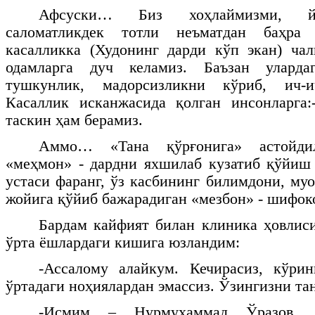
Афсуски… Биз хоҳлаймизми, йў
саломатликдек тотли неъматдан баҳра 
касалликка (Худонинг дарди кўп экан) чал
одамларга дуч келамиз. Баъзан уларда
тушкунлик, мадорсизликни кўриб, ич-и
Касаллик исканжасида қолган инсонларга:
таскин ҳам берамиз.
Аммо… «Тана қўрғонига» астойд
«меҳмон» - дардни яхшилаб кузатиб қўйиш
устаси фаранг, ўз касбининг билимдони, му
жойига қўйиб бажарадиган «мезбон» - шифок
Бардам кайфият билан клиника ҳовлис
ўрта ёшлардаги кишига юзландим:
-Ассалому алайкум. Кечирасиз, кўри
ўртадаги ноҳиялардан эмассиз. Ўзингизни т
-Исмим – Нурмуҳаммад Ўразов, Қ