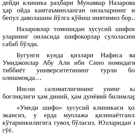
дейди клиника раҳбари Мунаввар Назарова
ҳар ойда камтаъминланган оилаларнинг 
бепул даволашни йўлга қўйиш ниятимиз бор
Назаровлар томонидан хусусий шифох
уларнинг оиласида шифокорлар сулоласи
сабаб бўлди.
Бугунги кунда қизлари Нафиса ва
Умиджонлар Абу Али ибн Сино номидаги
тиббиёт университетининг турли бо
олишмоқда…
Инсон саломатлигининг унинг ка
боғлиқлиги ҳам диний, ҳам дунёвий билимлар
«Умеди шифо» хусусий клиникаси ҳо
экансиз, у ерда муолажа қилинаётганл
кўтаринкилигига гувоҳ бўласиз. Юзларидан 
гўё.