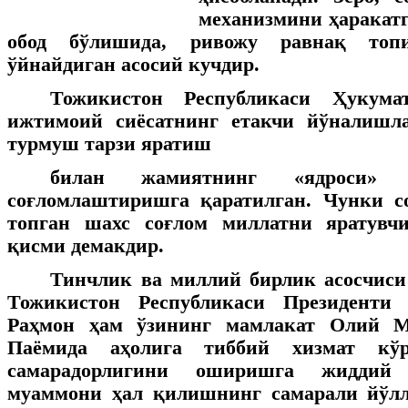
механизмини ҳаракатг
обод бўлишида, ривожу равнақ то
ўйнайдиган асосий кучдир.
Тожикистон Республикаси Ҳукума
ижтимоий сиёсатнинг етакчи йўналишл
турмуш тарзи яратиш
билан жамиятнинг «ядроси» 
соғломлаштиришга қаратилган. Чунки с
топган шахс соғлом миллатни яратувч
қисми демакдир.
Тинчлик ва миллий бирлик асосчиси
Тожикистон Республикаси Президенти
Раҳмон ҳам ўзининг мамлакат Олий М
Паёмида аҳолига тиббий хизмат кў
самарадорлигини оширишга жиддий 
муаммони ҳал қилишнинг самарали йўлл