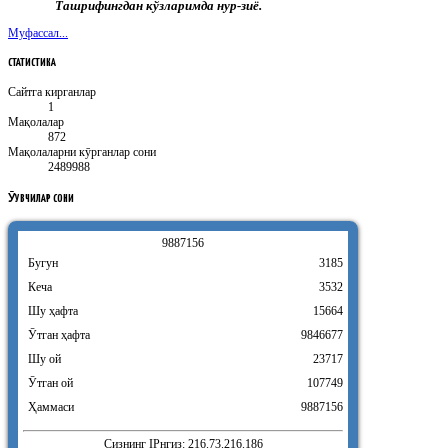
Ташрифингдан кўзларимда нур-зиё.
Муфассал...
СТАТИСТИКА
Сайтга кирганлар
1
Мақолалар
872
Мақолаларни кӯрганлар сони
2489988
ӮҚУВЧИЛАР
СОНИ
9
8
8
7
1
5
6
Бугун
3185
Кеча
3532
Шу ҳафта
15664
Ӯтган ҳафта
9846677
Шу ой
23717
Ӯтган ой
107749
Ҳаммаси
9887156
Сизнинг IPнгиз: 216.73.216.186