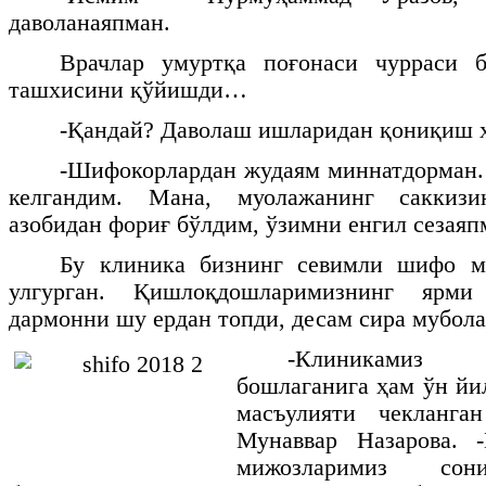
даволанаяпман.
Врачлар умуртқа поғонаси чурраси 
ташхисини қўйишди…
-Қандай? Даволаш ишларидан қониқиш 
-Шифокорлардан жудаям миннатдорман. 
келгандим. Мана, муолажанинг саккиз
азобидан фориғ бўлдим, ўзимни енгил сезаяп
Бу клиника бизнинг севимли шифо м
улгурган. Қишлоқдошларимизнинг ярми
дармонни шу ердан топди, десам сира мубо
-Клиникамиз
бошлаганига ҳам ўн йи
масъулияти чекланга
Мунаввар Назарова. 
мижозларимиз сони