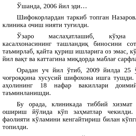
Ўшанда, 2006 йил эди…
Шифокорлардан таркиб топган Назаров
клиника очиш нияти туғилди.
Ўзаро маслаҳатлашиб, кўҳна
касалхонасининг ташландиқ биносини со
таъмирлаб, қайта қуриш ишларига оз эмас, кў
йил вақт ва каттагина миқдорда маблағ сарфл
Орадан уч йил ўтиб, 2009 йилда 25 
чоғроққина хусусий шифохона ишга тушди.
аҳолининг 18 нафар вакиллари доим
таъминланишди.
Бу орада, клиникада тиббий хизмат
ошириш йўлида кўп заҳматлар чекилди. 
фаолияти кўламини кенгайтириш билан кўп
топилди.