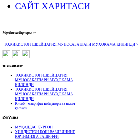
САЙТ ХАРИТАСИ
Муҳим хабарлар :
Биз билан боғланинг:
ТОЖИКИСТОН-ШВЕЙЦАРИЯ МУНОСАБАТЛАРИ МУҲОКАМА ҚИЛИНДИ >
ЯНГИ
МАҚОЛАЛАР
ТОЖИКИСТОН-ШВЕЙЦАРИЯ
МУНОСАБАТЛАРИ МУҲОКАМА
ҚИЛИНДИ
ТОЖИКИСТОН-ШВЕЙЦАРИЯ
МУНОСАБАТЛАРИ МУҲОКАМА
ҚИЛИНДИ
Китоб - маърифат пойдевори ва нажот
қалъаси
КӮП
ӮҚИЛГАН
МУҚАДДАС ҚЎРҒОН
ҲИНДИСТОН БОШ ВАЗИРИНИНГ
ЮРТИМИЗГА ТАШРИФИ